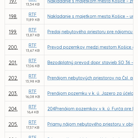
197.
Nakladanie s majetkom mesta Košice – zruše
13,54 KB
RTF
198.
Nakladanie s majetkom mesta Košice – urče
11,89 KB
RTF
199.
Predaj nebytového priestoru pre nájomcu EKUME
13,87 KB
RTF
200.
Prevod pozemkov medzi mestom Košice a Slov
13,67 KB
RTF
201.
Bezodplatný prevod dopr. stavieb SO 36 – pr
17,06 KB
RTF
202.
Prenájom nebytových priestorov na Čsl. arm
13,98 KB
RTF
203.
Prenájom pozemku v k. ú. Jazero za účelom v
16,08 KB
RTF
204.
204Prenájom pozemkov v k. ú. Furča pre MČ K
16,4 KB
RTF
205.
Priamy nájom nebytového priestoru v objekte 
17,37 KB
RTF