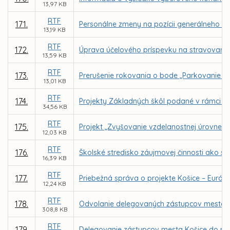
13,97 KB
RTF
171.
Personálne zmeny na pozícii generálneho ri
13,19 KB
RTF
172.
Úprava účelového príspevku na stravovani
13,59 KB
RTF
173.
Prerušenie rokovania o bode „Parkovanie v m
13,01 KB
RTF
174.
Projekty Základných škôl podané v rámci v
34,56 KB
RTF
175.
Projekt „Zvyšovanie vzdelanostnej úrovne 
12,03 KB
RTF
176.
Školské stredisko záujmovej činnosti ako s
16,39 KB
RTF
177.
Priebežná správa o projekte Košice – Európsk
12,24 KB
RTF
178.
Odvolanie delegovaných zástupcov mesta Koš
308,8 KB
RTF
179.
Delegovanie zástupcov mesta Košice do rád 