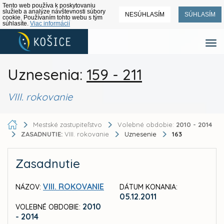
Tento web používa k poskytovaniu
služieb a analýze návštevnosti súbory
NESÚHLASÍM
SÚHLASÍM
cookie. Používaním tohto webu s tým
súhlasíte.
Viac informácií
Uznesenia:
159 - 211
VIII. rokovanie
Mestské zastupiteľstvo
Volebné obdobie:
2010 - 2014
ZASADNUTIE:
VIII. rokovanie
Uznesenie
163
Zasadnutie
VIII. ROKOVANIE
NÁZOV:
DÁTUM KONANIA:
05.12.2011
2010
VOLEBNÉ OBDOBIE:
- 2014