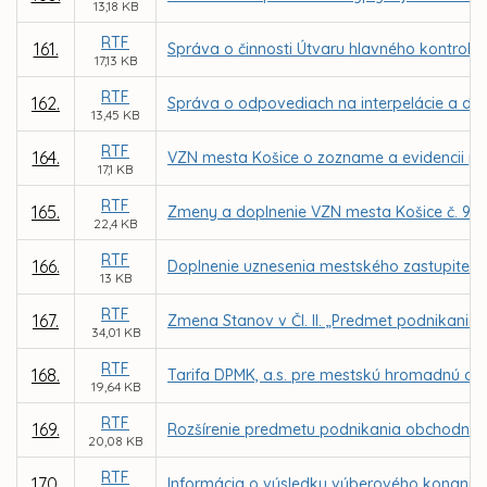
13,18 KB
RTF
161.
Správa o činnosti Útvaru hlavného kontroló
17,13 KB
RTF
162.
Správa o odpovediach na interpelácie a dopy
13,45 KB
RTF
164.
VZN mesta Košice o zozname a evidencii p
17,1 KB
RTF
165.
Zmeny a doplnenie VZN mesta Košice č. 99
22,4 KB
RTF
166.
Doplnenie uznesenia mestského zastupiteľstv
13 KB
RTF
167.
Zmena Stanov v Čl. II. „Predmet podnikania
34,01 KB
RTF
168.
Tarifa DPMK, a.s. pre mestskú hromadnú dop
19,64 KB
RTF
169.
Rozšírenie predmetu podnikania obchodnej sp
20,08 KB
RTF
170.
Informácia o výsledku výberového konania n