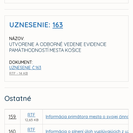
UZNESENIE:
163
NÁZOV:
UTVORENIE A ODBORNÉ VEDENIE EVIDENCIE
PAMÄTIHODNOSTÍ MESTA KOŠICE
DOKUMENT:
UZNESENIE Č.163
RTF - 14 KB
Ostatné
RTF
159.
Informácia primátora mesta o svojej činnost
12,65 KB
RTF
160.
Informácia o plnení úloh vyplývajúcich z uz