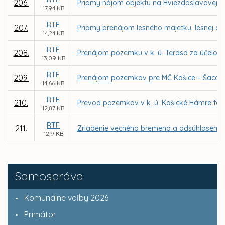
206.
Priamy nájom objektu na Hviezdoslavovej ul
17,94 KB
RTF
207.
Priamy prenájom lesného majetku, lesnej a 
14,24 KB
RTF
208.
Prenájom pozemku v k. ú. Terasa za účelom v
13,09 KB
RTF
209.
Prenájom pozemkov pre MČ Košice – Šaca za 
14,66 KB
RTF
210.
Prevod pozemkov v k. ú. Košické Hámre for
12,87 KB
RTF
211.
Zriadenie vecného bremena a odsúhlasenie 
12,9 KB
Samospráva
Komunálne voľby 2026
Primátor