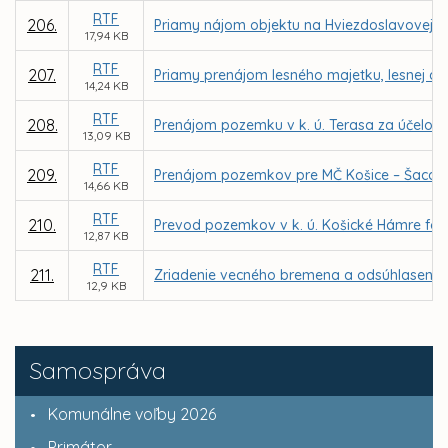
RTF
206.
Priamy nájom objektu na Hviezdoslavovej ul
17,94 KB
RTF
207.
Priamy prenájom lesného majetku, lesnej a 
14,24 KB
RTF
208.
Prenájom pozemku v k. ú. Terasa za účelom v
13,09 KB
RTF
209.
Prenájom pozemkov pre MČ Košice – Šaca za 
14,66 KB
RTF
210.
Prevod pozemkov v k. ú. Košické Hámre for
12,87 KB
RTF
211.
Zriadenie vecného bremena a odsúhlasenie 
12,9 KB
Samospráva
Komunálne voľby 2026
Primátor