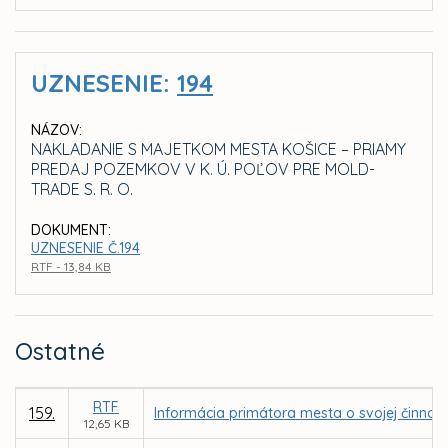
UZNESENIE:
194
NÁZOV:
NAKLADANIE S MAJETKOM MESTA KOŠICE – PRIAMY
PREDAJ POZEMKOV V K. Ú. POĽOV PRE MOLD-
TRADE S. R. O.
DOKUMENT:
UZNESENIE Č.194
RTF - 13,84 KB
Ostatné
RTF
159.
Informácia primátora mesta o svojej činnost
12,65 KB