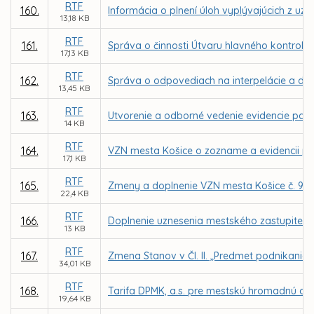
RTF
160.
Informácia o plnení úloh vyplývajúcich z uz
13,18 KB
RTF
161.
Správa o činnosti Útvaru hlavného kontroló
17,13 KB
RTF
162.
Správa o odpovediach na interpelácie a dopy
13,45 KB
RTF
163.
Utvorenie a odborné vedenie evidencie pam
14 KB
RTF
164.
VZN mesta Košice o zozname a evidencii p
17,1 KB
RTF
165.
Zmeny a doplnenie VZN mesta Košice č. 99
22,4 KB
RTF
166.
Doplnenie uznesenia mestského zastupiteľstv
13 KB
RTF
167.
Zmena Stanov v Čl. II. „Predmet podnikania
34,01 KB
RTF
168.
Tarifa DPMK, a.s. pre mestskú hromadnú dop
19,64 KB