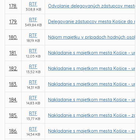
RTF
178.
Odvolanie delegovaných zástupcov mesta Koš
308,8 KB
RTF
179.
Delegovanie zástupcov mesta Košice do rád 
349,84 KB
RTF
180.
Nájom majetku v prípadoch hodných osobit
18,19 KB
RTF
181.
Nakladanie s majetkom mesta Košice – určen
12,05 KB
RTF
182.
Nakladanie s majetkom mesta Košice – urče
13,52 KB
RTF
183.
Nakladanie s majetkom mesta Košice – urče
14,31 KB
RTF
184.
Nakladanie s majetkom mesta Košice – urče
14,83 KB
RTF
185.
Nakladanie s majetkom mesta Košice – záme
13,77 KB
RTF
186.
Nakladanie s majetkom mesta Košice – záme
14,54 KB