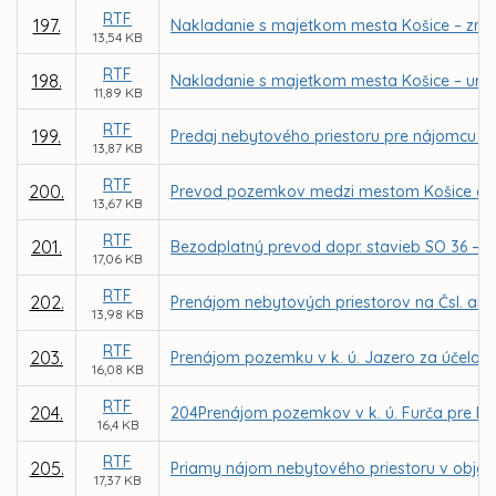
RTF
197.
Nakladanie s majetkom mesta Košice – zruše
13,54 KB
RTF
198.
Nakladanie s majetkom mesta Košice – urče
11,89 KB
RTF
199.
Predaj nebytového priestoru pre nájomcu EKUME
13,87 KB
RTF
200.
Prevod pozemkov medzi mestom Košice a Slov
13,67 KB
RTF
201.
Bezodplatný prevod dopr. stavieb SO 36 – pr
17,06 KB
RTF
202.
Prenájom nebytových priestorov na Čsl. arm
13,98 KB
RTF
203.
Prenájom pozemku v k. ú. Jazero za účelom v
16,08 KB
RTF
204.
204Prenájom pozemkov v k. ú. Furča pre MČ K
16,4 KB
RTF
205.
Priamy nájom nebytového priestoru v objekte 
17,37 KB