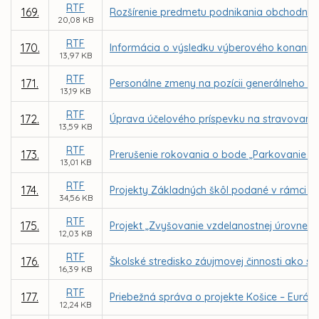
RTF
169.
Rozšírenie predmetu podnikania obchodnej sp
20,08 KB
RTF
170.
Informácia o výsledku výberového konania n
13,97 KB
RTF
171.
Personálne zmeny na pozícii generálneho ri
13,19 KB
RTF
172.
Úprava účelového príspevku na stravovani
13,59 KB
RTF
173.
Prerušenie rokovania o bode „Parkovanie v m
13,01 KB
RTF
174.
Projekty Základných škôl podané v rámci v
34,56 KB
RTF
175.
Projekt „Zvyšovanie vzdelanostnej úrovne 
12,03 KB
RTF
176.
Školské stredisko záujmovej činnosti ako s
16,39 KB
RTF
177.
Priebežná správa o projekte Košice – Európsk
12,24 KB