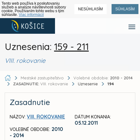
Tento web používa k poskytovaniu
služieb a analýze návštevnosti súbory
NESÚHLASÍM
SÚHLASÍM
cookie. Používaním tohto webu s tým
súhlasíte.
Viac informácií
Uznesenia:
159 - 211
VIII. rokovanie
Mestské zastupiteľstvo
Volebné obdobie:
2010 - 2014
ZASADNUTIE:
VIII. rokovanie
Uznesenie
194
Zasadnutie
VIII. ROKOVANIE
NÁZOV:
DÁTUM KONANIA:
05.12.2011
2010
VOLEBNÉ OBDOBIE:
- 2014