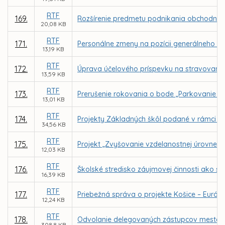
RTF
169.
Rozšírenie predmetu podnikania obchodnej sp
20,08 KB
RTF
171.
Personálne zmeny na pozícii generálneho ri
13,19 KB
RTF
172.
Úprava účelového príspevku na stravovani
13,59 KB
RTF
173.
Prerušenie rokovania o bode „Parkovanie v m
13,01 KB
RTF
174.
Projekty Základných škôl podané v rámci v
34,56 KB
RTF
175.
Projekt „Zvyšovanie vzdelanostnej úrovne 
12,03 KB
RTF
176.
Školské stredisko záujmovej činnosti ako s
16,39 KB
RTF
177.
Priebežná správa o projekte Košice – Európsk
12,24 KB
RTF
178.
Odvolanie delegovaných zástupcov mesta Koš
308,8 KB