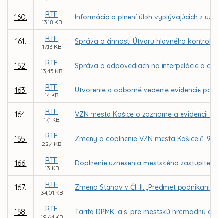
RTF
160.
Informácia o plnení úloh vyplývajúcich z uz
13,18 KB
RTF
161.
Správa o činnosti Útvaru hlavného kontroló
17,13 KB
RTF
162.
Správa o odpovediach na interpelácie a dopy
13,45 KB
RTF
163.
Utvorenie a odborné vedenie evidencie pam
14 KB
RTF
164.
VZN mesta Košice o zozname a evidencii p
17,1 KB
RTF
165.
Zmeny a doplnenie VZN mesta Košice č. 99
22,4 KB
RTF
166.
Doplnenie uznesenia mestského zastupiteľstv
13 KB
RTF
167.
Zmena Stanov v Čl. II. „Predmet podnikania
34,01 KB
RTF
168.
Tarifa DPMK, a.s. pre mestskú hromadnú dop
19,64 KB