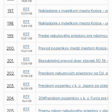
14,18 KB
RTF
197.
Nakladanie s majetkom mesta Košice – zruše
13,54 KB
RTF
198.
Nakladanie s majetkom mesta Košice – urče
11,89 KB
RTF
199.
Predaj nebytového priestoru pre nájomcu EKUME
13,87 KB
RTF
200.
Prevod pozemkov medzi mestom Košice a Slov
13,67 KB
RTF
201.
Bezodplatný prevod dopr. stavieb SO 36 – pr
17,06 KB
RTF
202.
Prenájom nebytových priestorov na Čsl. arm
13,98 KB
RTF
203.
Prenájom pozemku v k. ú. Jazero za účelom v
16,08 KB
RTF
204.
204Prenájom pozemkov v k. ú. Furča pre MČ K
16,4 KB
RTF
205.
Priamy nájom nebytového priestoru v objekte 