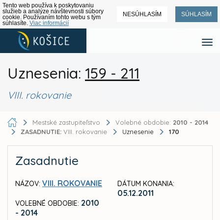
Tento web používa k poskytovaniu
služieb a analýze návštevnosti súbory
NESÚHLASÍM
SÚHLASÍM
cookie. Používaním tohto webu s tým
súhlasíte.
Viac informácií
Uznesenia:
159 - 211
VIII. rokovanie
Mestské zastupiteľstvo
Volebné obdobie:
2010 - 2014
ZASADNUTIE:
VIII. rokovanie
Uznesenie
170
Zasadnutie
VIII. ROKOVANIE
NÁZOV:
DÁTUM KONANIA:
05.12.2011
2010
VOLEBNÉ OBDOBIE:
- 2014