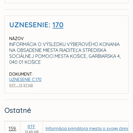
UZNESENIE:
170
NÁZOV:
INFORMÁCIA O VÝSLEDKU VÝBEROVÉHO KONANIA
NA OBSADENIE MIESTA RIADITEĽA STREDISKA
SOCIÁLNEJ POMOCI MESTA KOŠICE, GARBIARSKA 4,
040 01 KOŠICE
DOKUMENT:
UZNESENIE Č.170
RTF - 13,97 KB
Ostatné
RTF
159.
Informácia primátora mesta o svojej činnost
12,65 KB