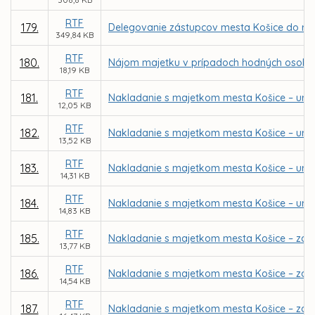
RTF
179.
Delegovanie zástupcov mesta Košice do rád 
349,84 KB
RTF
180.
Nájom majetku v prípadoch hodných osobit
18,19 KB
RTF
181.
Nakladanie s majetkom mesta Košice – určen
12,05 KB
RTF
182.
Nakladanie s majetkom mesta Košice – urče
13,52 KB
RTF
183.
Nakladanie s majetkom mesta Košice – urče
14,31 KB
RTF
184.
Nakladanie s majetkom mesta Košice – urče
14,83 KB
RTF
185.
Nakladanie s majetkom mesta Košice – záme
13,77 KB
RTF
186.
Nakladanie s majetkom mesta Košice – záme
14,54 KB
RTF
187.
Nakladanie s majetkom mesta Košice – zám