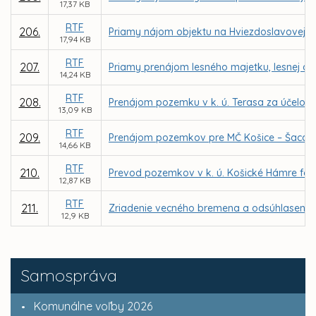
17,37 KB
RTF
206.
Priamy nájom objektu na Hviezdoslavovej ul
17,94 KB
RTF
207.
Priamy prenájom lesného majetku, lesnej a 
14,24 KB
RTF
208.
Prenájom pozemku v k. ú. Terasa za účelom v
13,09 KB
RTF
209.
Prenájom pozemkov pre MČ Košice – Šaca za 
14,66 KB
RTF
210.
Prevod pozemkov v k. ú. Košické Hámre for
12,87 KB
RTF
211.
Zriadenie vecného bremena a odsúhlasenie 
12,9 KB
Samospráva
Komunálne voľby 2026