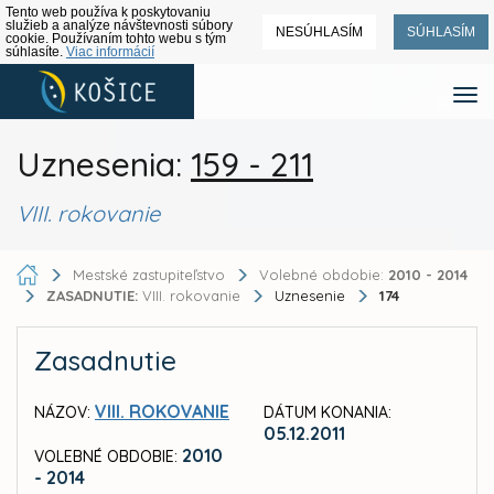
Tento web používa k poskytovaniu
služieb a analýze návštevnosti súbory
NESÚHLASÍM
SÚHLASÍM
cookie. Používaním tohto webu s tým
súhlasíte.
Viac informácií
Uznesenia:
159 - 211
VIII. rokovanie
Mestské zastupiteľstvo
Volebné obdobie:
2010 - 2014
ZASADNUTIE:
VIII. rokovanie
Uznesenie
174
Zasadnutie
VIII. ROKOVANIE
NÁZOV:
DÁTUM KONANIA:
05.12.2011
2010
VOLEBNÉ OBDOBIE:
- 2014