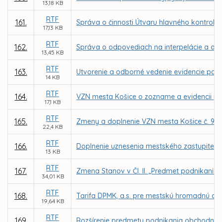
13,18 KB
RTF
161.
Správa o činnosti Útvaru hlavného kontroló
17,13 KB
RTF
162.
Správa o odpovediach na interpelácie a dopy
13,45 KB
RTF
163.
Utvorenie a odborné vedenie evidencie pam
14 KB
RTF
164.
VZN mesta Košice o zozname a evidencii p
17,1 KB
RTF
165.
Zmeny a doplnenie VZN mesta Košice č. 99
22,4 KB
RTF
166.
Doplnenie uznesenia mestského zastupiteľstv
13 KB
RTF
167.
Zmena Stanov v Čl. II. „Predmet podnikania
34,01 KB
RTF
168.
Tarifa DPMK, a.s. pre mestskú hromadnú dop
19,64 KB
RTF
169.
Rozšírenie predmetu podnikania obchodnej sp