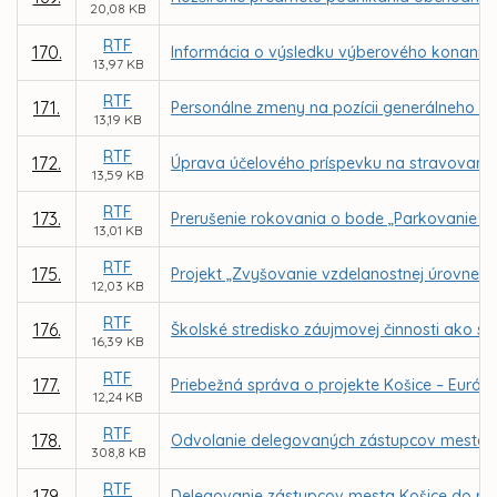
20,08 KB
RTF
170.
Informácia o výsledku výberového konania n
13,97 KB
RTF
171.
Personálne zmeny na pozícii generálneho ri
13,19 KB
RTF
172.
Úprava účelového príspevku na stravovani
13,59 KB
RTF
173.
Prerušenie rokovania o bode „Parkovanie v m
13,01 KB
RTF
175.
Projekt „Zvyšovanie vzdelanostnej úrovne 
12,03 KB
RTF
176.
Školské stredisko záujmovej činnosti ako s
16,39 KB
RTF
177.
Priebežná správa o projekte Košice – Európsk
12,24 KB
RTF
178.
Odvolanie delegovaných zástupcov mesta Koš
308,8 KB
RTF
179.
Delegovanie zástupcov mesta Košice do rád 