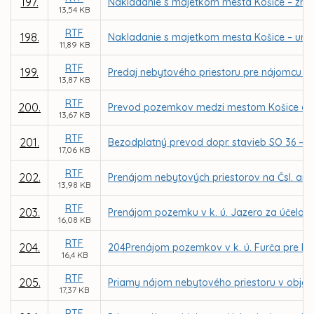
197.
Nakladanie s majetkom mesta Košice – zruše
13,54 KB
RTF
198.
Nakladanie s majetkom mesta Košice – urče
11,89 KB
RTF
199.
Predaj nebytového priestoru pre nájomcu EKUME
13,87 KB
RTF
200.
Prevod pozemkov medzi mestom Košice a Slov
13,67 KB
RTF
201.
Bezodplatný prevod dopr. stavieb SO 36 – pr
17,06 KB
RTF
202.
Prenájom nebytových priestorov na Čsl. arm
13,98 KB
RTF
203.
Prenájom pozemku v k. ú. Jazero za účelom v
16,08 KB
RTF
204.
204Prenájom pozemkov v k. ú. Furča pre MČ K
16,4 KB
RTF
205.
Priamy nájom nebytového priestoru v objekte 
17,37 KB
RTF