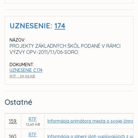
UZNESENIE:
174
NÁZOV:
PROJEKTY ZÁKLADNÝCH ŠKÔL PODANÉ V RÁMCI
VÝZVY OPV-2011/1.1/06-SORO
DOKUMENT:
UZNESENIE Č.174
RTF - 34,56 KB
Ostatné
RTF
159.
Informácia primátora mesta o svojej činnost
12,65 KB
RTF
160.
Informácia o plnení úloh vyplývajúcich z uz