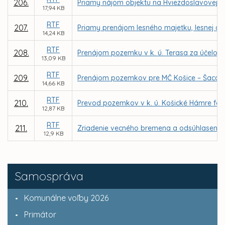
206.
Priamy nájom objektu na Hviezdoslavovej ul
17,94 KB
RTF
207.
Priamy prenájom lesného majetku, lesnej a 
14,24 KB
RTF
208.
Prenájom pozemku v k. ú. Terasa za účelom v
13,09 KB
RTF
209.
Prenájom pozemkov pre MČ Košice – Šaca za 
14,66 KB
RTF
210.
Prevod pozemkov v k. ú. Košické Hámre for
12,87 KB
RTF
211.
Zriadenie vecného bremena a odsúhlasenie 
12,9 KB
Samospráva
Komunálne voľby 2026
Primátor