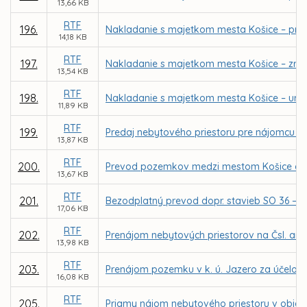
13,66 KB
RTF
196.
Nakladanie s majetkom mesta Košice – priam
14,18 KB
RTF
197.
Nakladanie s majetkom mesta Košice – zruše
13,54 KB
RTF
198.
Nakladanie s majetkom mesta Košice – urče
11,89 KB
RTF
199.
Predaj nebytového priestoru pre nájomcu EKUME
13,87 KB
RTF
200.
Prevod pozemkov medzi mestom Košice a Slov
13,67 KB
RTF
201.
Bezodplatný prevod dopr. stavieb SO 36 – pr
17,06 KB
RTF
202.
Prenájom nebytových priestorov na Čsl. arm
13,98 KB
RTF
203.
Prenájom pozemku v k. ú. Jazero za účelom v
16,08 KB
RTF
205.
Priamy nájom nebytového priestoru v objekte 