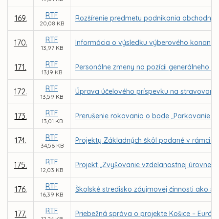
RTF
169.
Rozšírenie predmetu podnikania obchodnej sp
20,08 KB
RTF
170.
Informácia o výsledku výberového konania n
13,97 KB
RTF
171.
Personálne zmeny na pozícii generálneho ri
13,19 KB
RTF
172.
Úprava účelového príspevku na stravovani
13,59 KB
RTF
173.
Prerušenie rokovania o bode „Parkovanie v m
13,01 KB
RTF
174.
Projekty Základných škôl podané v rámci v
34,56 KB
RTF
175.
Projekt „Zvyšovanie vzdelanostnej úrovne 
12,03 KB
RTF
176.
Školské stredisko záujmovej činnosti ako s
16,39 KB
RTF
177.
Priebežná správa o projekte Košice – Európsk
12,24 KB