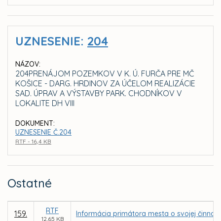
UZNESENIE:
204
NÁZOV:
204PRENÁJOM POZEMKOV V K. Ú. FURČA PRE MČ
KOŠICE - DARG. HRDINOV ZA ÚČELOM REALIZÁCIE
SAD. ÚPRAV A VÝSTAVBY PARK. CHODNÍKOV V
LOKALITE DH VIII
DOKUMENT:
UZNESENIE Č.204
RTF - 16,4 KB
Ostatné
RTF
159.
Informácia primátora mesta o svojej činnost
12,65 KB