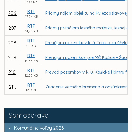
17,37 KB
RTF
206.
Priamy nájom objektu na Hviezdoslavovej ul
17,94 KB
RTF
207.
Priamy prenájom lesného majetku, lesnej a 
14,24 KB
RTF
208.
Prenájom pozemku v k. ú. Terasa za účelom v
13,09 KB
RTF
209.
Prenájom pozemkov pre MČ Košice – Šaca za 
14,66 KB
RTF
210.
Prevod pozemkov v k. ú. Košické Hámre for
12,87 KB
RTF
211.
Zriadenie vecného bremena a odsúhlasenie 
12,9 KB
Samospráva
Komunálne voľby 2026