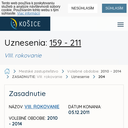
Tento web používa k poskytovaniu
služieb a analýze návštevnosti súbory
NESÚHLASÍM
SÚHLASÍM
cookie. Používaním tohto webu s tým
súhlasíte.
Viac informácií
Uznesenia:
159 - 211
VIII. rokovanie
Mestské zastupiteľstvo
Volebné obdobie:
2010 - 2014
ZASADNUTIE:
VIII. rokovanie
Uznesenie
204
Zasadnutie
VIII. ROKOVANIE
NÁZOV:
DÁTUM KONANIA:
05.12.2011
2010
VOLEBNÉ OBDOBIE:
- 2014