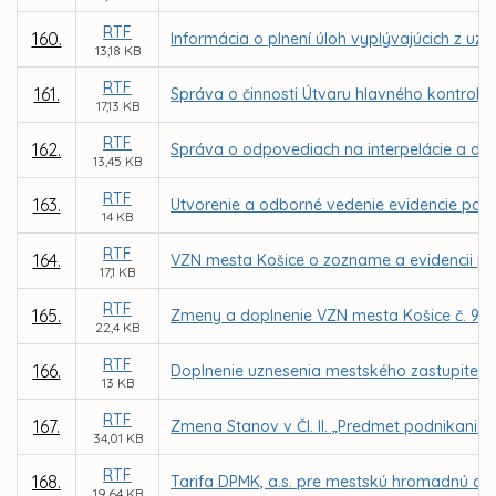
RTF
160.
Informácia o plnení úloh vyplývajúcich z uz
13,18 KB
RTF
161.
Správa o činnosti Útvaru hlavného kontroló
17,13 KB
RTF
162.
Správa o odpovediach na interpelácie a dopy
13,45 KB
RTF
163.
Utvorenie a odborné vedenie evidencie pam
14 KB
RTF
164.
VZN mesta Košice o zozname a evidencii p
17,1 KB
RTF
165.
Zmeny a doplnenie VZN mesta Košice č. 99
22,4 KB
RTF
166.
Doplnenie uznesenia mestského zastupiteľstv
13 KB
RTF
167.
Zmena Stanov v Čl. II. „Predmet podnikania
34,01 KB
RTF
168.
Tarifa DPMK, a.s. pre mestskú hromadnú dop
19,64 KB