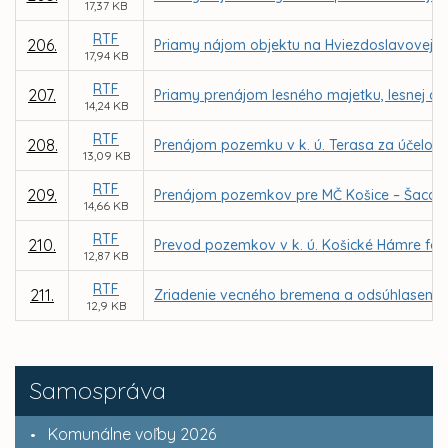
17,37 KB
RTF
206.
Priamy nájom objektu na Hviezdoslavovej ul
17,94 KB
RTF
207.
Priamy prenájom lesného majetku, lesnej a 
14,24 KB
RTF
208.
Prenájom pozemku v k. ú. Terasa za účelom v
13,09 KB
RTF
209.
Prenájom pozemkov pre MČ Košice – Šaca za 
14,66 KB
RTF
210.
Prevod pozemkov v k. ú. Košické Hámre for
12,87 KB
RTF
211.
Zriadenie vecného bremena a odsúhlasenie 
12,9 KB
Samospráva
Komunálne voľby 2026