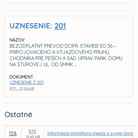
UZNESENIE:
201
NÁZOV:
BEZODPLATNÝ PREVOD DOPR. STAVIEB SO 36 –
PRIPOJOVACIEHO A VÝJAZDOVÉHO PRUHU,
CHODNÍKA PRE PEŠÍCH A SAD. ÚPRAV PARK. DOMU
NA ŠTÚROVEJ UL. OD SMMK ...
DOKUMENT:
UZNESENIE Č.201
RTF - 17,06 KB
Ostatné
RTF
159.
Informácia primátora mesta o svojej činnost
12,65 KB