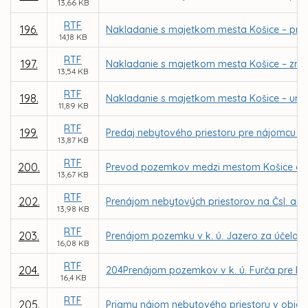
13,66 KB
RTF
196.
Nakladanie s majetkom mesta Košice – priam
14,18 KB
RTF
197.
Nakladanie s majetkom mesta Košice – zruše
13,54 KB
RTF
198.
Nakladanie s majetkom mesta Košice – urče
11,89 KB
RTF
199.
Predaj nebytového priestoru pre nájomcu EKUME
13,87 KB
RTF
200.
Prevod pozemkov medzi mestom Košice a Slov
13,67 KB
RTF
202.
Prenájom nebytových priestorov na Čsl. arm
13,98 KB
RTF
203.
Prenájom pozemku v k. ú. Jazero za účelom v
16,08 KB
RTF
204.
204Prenájom pozemkov v k. ú. Furča pre MČ K
16,4 KB
RTF
205.
Priamy nájom nebytového priestoru v objekte 