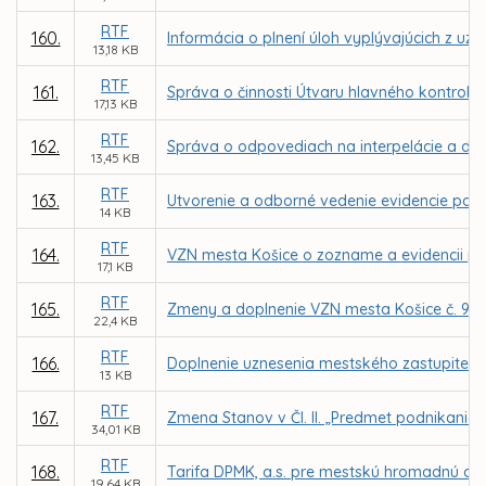
RTF
160.
Informácia o plnení úloh vyplývajúcich z uz
13,18 KB
RTF
161.
Správa o činnosti Útvaru hlavného kontroló
17,13 KB
RTF
162.
Správa o odpovediach na interpelácie a dopy
13,45 KB
RTF
163.
Utvorenie a odborné vedenie evidencie pam
14 KB
RTF
164.
VZN mesta Košice o zozname a evidencii p
17,1 KB
RTF
165.
Zmeny a doplnenie VZN mesta Košice č. 99
22,4 KB
RTF
166.
Doplnenie uznesenia mestského zastupiteľstv
13 KB
RTF
167.
Zmena Stanov v Čl. II. „Predmet podnikania
34,01 KB
RTF
168.
Tarifa DPMK, a.s. pre mestskú hromadnú dop
19,64 KB