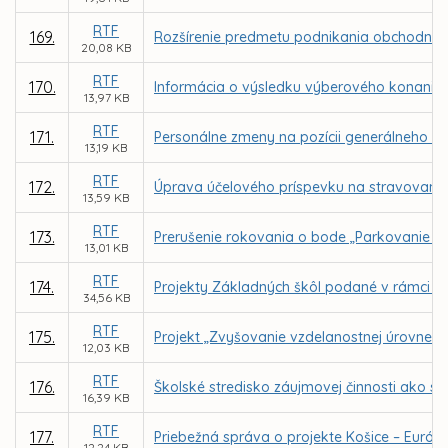
RTF
169.
Rozšírenie predmetu podnikania obchodnej sp
20,08 KB
RTF
170.
Informácia o výsledku výberového konania n
13,97 KB
RTF
171.
Personálne zmeny na pozícii generálneho ri
13,19 KB
RTF
172.
Úprava účelového príspevku na stravovani
13,59 KB
RTF
173.
Prerušenie rokovania o bode „Parkovanie v m
13,01 KB
RTF
174.
Projekty Základných škôl podané v rámci v
34,56 KB
RTF
175.
Projekt „Zvyšovanie vzdelanostnej úrovne 
12,03 KB
RTF
176.
Školské stredisko záujmovej činnosti ako s
16,39 KB
RTF
177.
Priebežná správa o projekte Košice – Európsk
12,24 KB