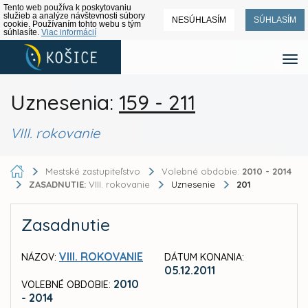
Tento web používa k poskytovaniu
služieb a analýze návštevnosti súbory
NESÚHLASÍM
SÚHLASÍM
cookie. Používaním tohto webu s tým
súhlasíte.
Viac informácií
Uznesenia:
159 - 211
VIII. rokovanie
Mestské zastupiteľstvo
Volebné obdobie:
2010 - 2014
ZASADNUTIE:
VIII. rokovanie
Uznesenie
201
Zasadnutie
VIII. ROKOVANIE
NÁZOV:
DÁTUM KONANIA:
05.12.2011
2010
VOLEBNÉ OBDOBIE:
- 2014