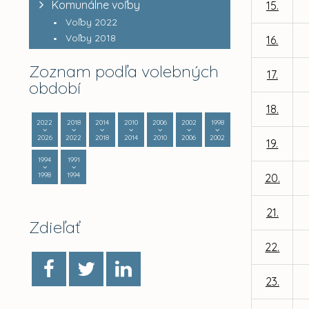
Komunálne voľby
15.
Voľby 2022
Voľby 2018
16.
Zoznam podľa volebných
17.
období
18.
2022
2018
2014
2010
2006
2002
1998
2026
2022
2018
2014
2010
2006
2002
19.
1994
1991
1998
1994
20.
21.
Zdieľať
22.
23.