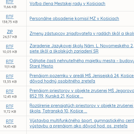
RTF
Voľba člena Mestskej rady v Košiciach
11,66 KB
RTF
Personálne obsadenie komisií MZ v Košiciach
138,75 KB
ZIP
Zmeny zástupcov zriaďovateľa v radách škôl a škol
26,57 KB
Zaradenie Jazykovej školy Nám. L. Novomeského 2,
RTF
siete škôl a školských zariadení SR
10,05 KB
Odňatie časti nehnuteľného majetku mesta – budovy 
RTF
Staré Mesto
11,11 KB
Prenájom pozemku v areáli MŠ Jenisejská 24, Košice 
RTF
dôvod hodný osobitného zreteľa
13,35 KB
Prenájom priestorov v objekte zrušenej MŠ Jegorovov
RTF
852 119, Kurská 21, Košice ...
12,45 KB
Rozšírenie prenajatých priestorov v objekte zrušen
RTF
škola, Tatranská 10, Košice ...
11,72 KB
Výstavba multifunkčného šport. gymnastického centr
RTF
výstavbu a prenájom ako dôvod hod. os. zreteľa
14,45 KB