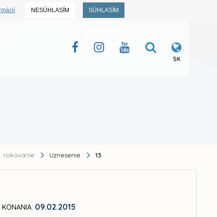
rmácií
NESÚHLASÍM
SÚHLASÍM
SK
I. rokovanie
Uznesenie
13
09.02.2015
 KONANIA: