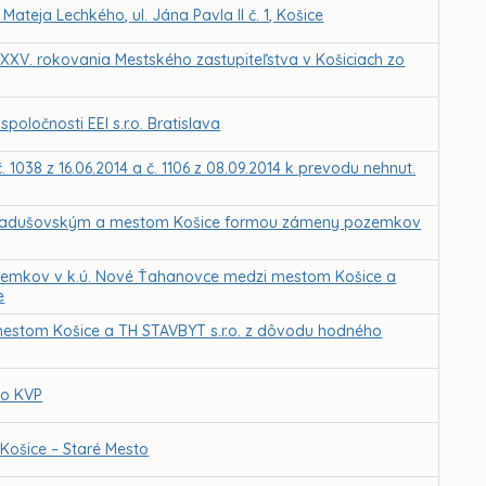
teja Lechkého, ul. Jána Pavla II č. 1, Košice
XXV. rokovania Mestského zastupiteľstva v Košiciach zo
oločnosti EEI s.r.o. Bratislava
č. 1038 z 16.06.2014 a č. 1106 z 08.09.2014 k prevodu nehnut.
m Radušovským a mestom Košice formou zámeny pozemkov
ozemkov v k.ú. Nové Ťahanovce medzi mestom Košice a
e
stom Košice a TH STAVBYT s.r.o. z dôvodu hodného
ko KVP
Košice – Staré Mesto