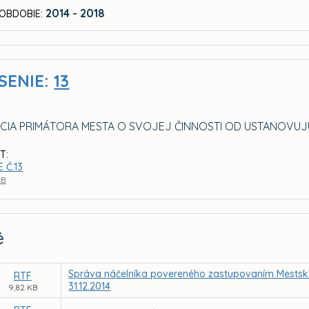
2014 - 2018
OBDOBIE:
SENIE:
13
CIA PRIMÁTORA MESTA O SVOJEJ ČINNOSTI OD USTANOVU
T:
 Č.13
KB
é
Správa náčelníka povereného zastupovaním Mestskej 
RTF
31.12.2014
9,82 KB