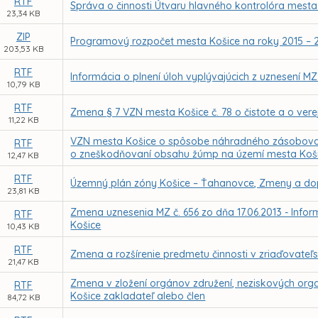
RTF
Správa o činnosti Útvaru hlavného kontrolóra mesta
23,34 KB
ZIP
Programový rozpočet mesta Košice na roky 2015 – 
203,53 KB
RTF
Informácia o plnení úloh vyplývajúcich z uznesení 
10,79 KB
RTF
Zmena § 7 VZN mesta Košice č. 78 o čistote a o ver
11,22 KB
VZN mesta Košice o spôsobe náhradného zásobov
RTF
o zneškodňovaní obsahu žúmp na území mesta Koš
12,47 KB
RTF
Územný plán zóny Košice – Ťahanovce, Zmeny a do
23,81 KB
Zmena uznesenia MZ č. 656 zo dňa 17.06.2013 - Info
RTF
Košice
10,43 KB
RTF
Zmena a rozšírenie predmetu činnosti v zriaďovateľs
21,47 KB
Zmena v zložení orgánov združení, neziskových organ
RTF
Košice zakladateľ alebo člen
84,72 KB