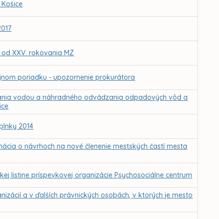
 Košice
2017
MZ od XXV. rokovania MZ
ejnom poriadku - upozornenie prokurátora
ania vodou a náhradného odvádzania odpadových vôd a
ice
plnky 2014
rmácia o návrhoch na nové členenie mestských častí mesta
kej listine príspevkovej organizácie Psychosociálne centrum
izácií a v ďalších právnických osobách, v ktorých je mesto