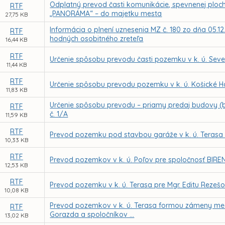
Odplatný prevod časti komunikácie, spevnenej plochy
RTF
„PANORÁMA“ – do majetku mesta
27,75 KB
Informácia o plnení uznesenia MZ č. 180 zo dňa 05.
RTF
hodných osobitného zreteľa
16,44 KB
RTF
Určenie spôsobu prevodu časti pozemku v k. ú. Se
11,44 KB
RTF
Určenie spôsobu prevodu pozemku v k. ú. Košické 
11,83 KB
Určenie spôsobu prevodu – priamy predaj budovy (bý
RTF
č. 1/A
11,59 KB
RTF
Prevod pozemku pod stavbou garáže v k. ú. Terasa p
10,33 KB
RTF
Prevod pozemkov v k. ú. Poľov pre spoločnosť BIREN
12,53 KB
RTF
Prevod pozemku v k. ú. Terasa pre Mgr. Editu Rezeš
10,08 KB
Prevod pozemkov v k. ú. Terasa formou zámeny medz
RTF
Gorazda a spoločníkov ...
13,02 KB