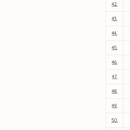
42.
43.
44.
45.
46.
47.
48.
49.
50.