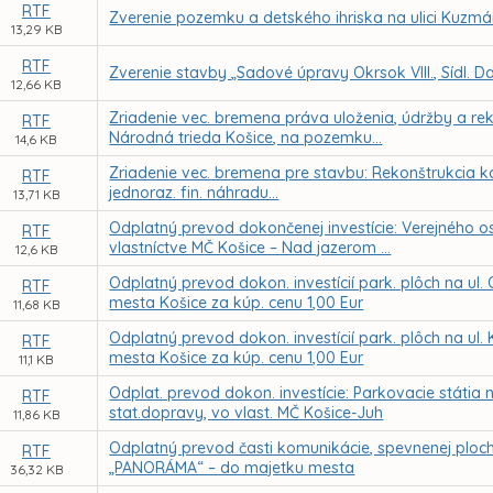
RTF
Zverenie pozemku a detského ihriska na ulici Kuzmá
13,29 KB
RTF
Zverenie stavby „Sadové úpravy Okrsok VIII., Sídl. 
12,66 KB
Zriadenie vec. bremena práva uloženia, údržby a reko
RTF
Národná trieda Košice, na pozemku...
14,6 KB
Zriadenie vec. bremena pre stavbu: Rekonštrukcia k
RTF
jednoraz. fin. náhradu...
13,71 KB
Odplatný prevod dokončenej investície: Verejného osv
RTF
vlastníctve MČ Košice – Nad jazerom ...
12,6 KB
Odplatný prevod dokon. investícií park. plôch na ul. 
RTF
mesta Košice za kúp. cenu 1,00 Eur
11,68 KB
Odplatný prevod dokon. investícií park. plôch na ul. 
RTF
mesta Košice za kúp. cenu 1,00 Eur
11,1 KB
Odplat. prevod dokon. investície: Parkovacie státia na
RTF
stat.dopravy, vo vlast. MČ Košice-Juh
11,86 KB
Odplatný prevod časti komunikácie, spevnenej plochy
RTF
„PANORÁMA“ – do majetku mesta
36,32 KB