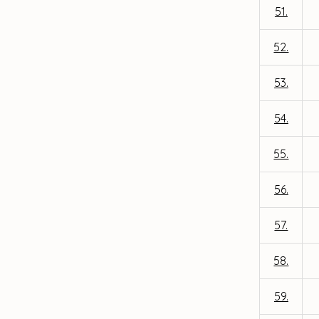
51.
52.
53.
54.
55.
56.
57.
58.
59.