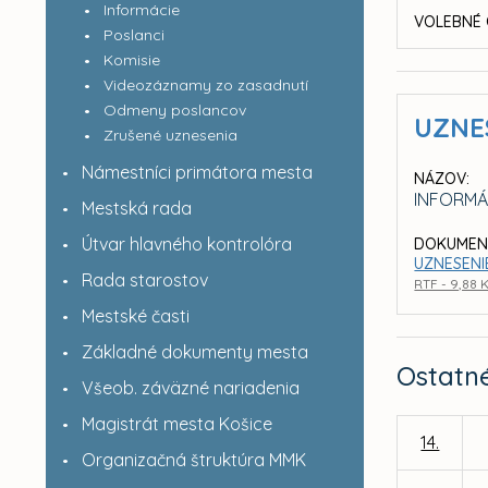
Informácie
VOLEBNÉ 
Poslanci
Komisie
Videozáznamy zo zasadnutí
Odmeny poslancov
UZNE
Zrušené uznesenia
Námestníci primátora mesta
NÁZOV:
INFORMÁ
Mestská rada
Útvar hlavného kontrolóra
DOKUMEN
UZNESENIE
Rada starostov
RTF - 9,88 
Mestské časti
Základné dokumenty mesta
Ostatn
Všeob. záväzné nariadenia
Magistrát mesta Košice
14.
Organizačná štruktúra MMK