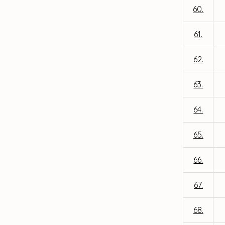
60.
61.
62.
63.
64.
65.
66.
67.
68.