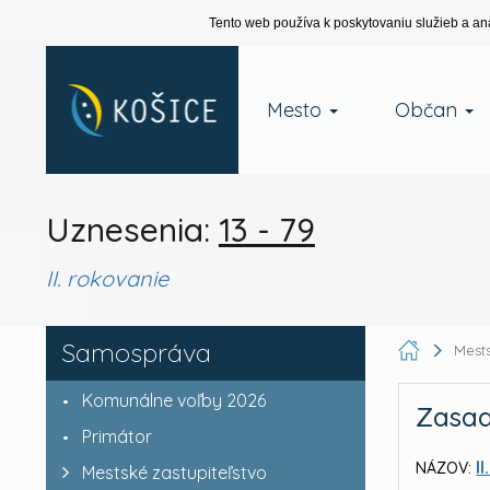
Tento web používa k poskytovaniu služieb a an
Mesto
Občan
Uznesenia:
13 - 79
II. rokovanie
Samospráva
Mests
Komunálne voľby 2026
Zasad
Primátor
I
NÁZOV:
Mestské zastupiteľstvo