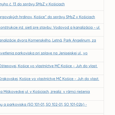
nyho č. 13 do správy SMsZ v Košiciach
Dargovských hrdinov, Košice“ do správy SMsZ v Košiciach
nštrukcie inž. sietí pre stavbu: Vodovod a kanalizácia – ul.
analizácie dvora Komenského, Letná, Park Angelinum, za
etlenia parkoviska pri splave na Jenisejskej ul., vo
Oštepovej, Košice vo vlastníctve MČ Košice – Juh do vlast.
Krakovskej, Košice vo vlastníctve MČ Košice – Juh do vlast.
 Miškoveckej ul. v Košiciach, zrealiz. v rámci riešenia
 a parkoviska (SO 101-01, SO 102-01, SO 101-02b) -