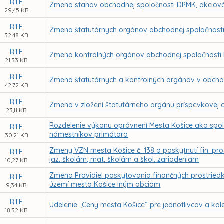
RTF
Zmena stanov obchodnej spoločnosti DPMK, akciov
29,45 KB
RTF
Zmena štatutárnych orgánov obchodnej spoločnosti
32,48 KB
RTF
Zmena kontrolných orgánov obchodnej spoločnosti
21,33 KB
RTF
Zmena štatutárnych a kontrolných orgánov v obcho
42,72 KB
RTF
Zmena v zložení štatutárneho orgánu príspevkovej o
23,11 KB
Rozdelenie výkonu oprávnení Mesta Košice ako spol
RTF
námestníkov primátora
30,21 KB
Zmeny VZN mesta Košice č. 138 o poskytnutí fin. p
RTF
jaz. školám, mat. školám a škol. zariadeniam
10,27 KB
Zmena Pravidiel poskytovania finančných prostried
RTF
území mesta Košice iným obciam
9,34 KB
RTF
Udelenie „Ceny mesta Košice“ pre jednotlivcov a kole
18,32 KB