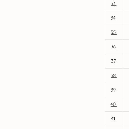
33.
34.
35.
36.
37.
38.
39.
40.
41.