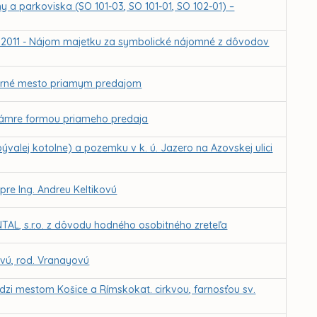
 a parkoviska (SO 101-03, SO 101-01, SO 102-01) –
12.2011 - Nájom majetku za symbolické nájomné z dôvodov
verné mesto priamym predajom
Hámre formou priameho predaja
valej kotolne) a pozemku v k. ú. Jazero na Azovskej ulici
re Ing. Andreu Keltikovú
TAL, s.r.o. z dôvodu hodného osobitného zreteľa
ovú, rod. Vranayovú
i mestom Košice a Rímskokat. cirkvou, farnosťou sv.