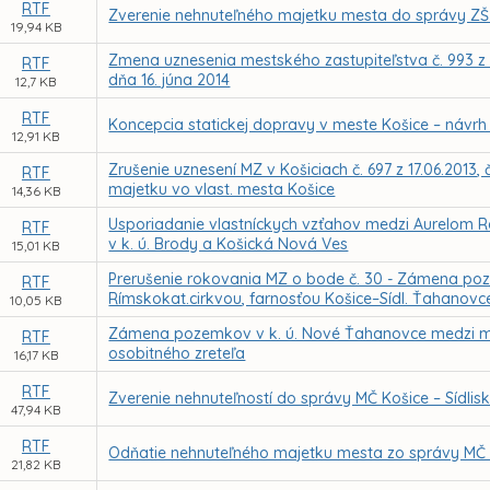
RTF
Zverenie nehnuteľného majetku mesta do správy ZŠ Ma
19,94 KB
Zmena uznesenia mestského zastupiteľstva č. 993 z 
RTF
dňa 16. júna 2014
12,7 KB
RTF
Koncepcia statickej dopravy v meste Košice – návrh sp
12,91 KB
Zrušenie uznesení MZ v Košiciach č. 697 z 17.06.2013, 
RTF
majetku vo vlast. mesta Košice
14,36 KB
Usporiadanie vlastníckych vzťahov medzi Aurelo
RTF
v k. ú. Brody a Košická Nová Ves
15,01 KB
Prerušenie rokovania MZ o bode č. 30 - Zámena p
RTF
Rímskokat.cirkvou, farnosťou Košice–Sídl. Ťahanovc
10,05 KB
Zámena pozemkov v k. ú. Nové Ťahanovce medzi me
RTF
osobitného zreteľa
16,17 KB
RTF
Zverenie nehnuteľností do správy MČ Košice – Sídlis
47,94 KB
RTF
Odňatie nehnuteľného majetku mesta zo správy MČ 
21,82 KB