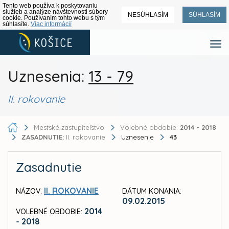
Tento web používa k poskytovaniu
služieb a analýze návštevnosti súbory
NESÚHLASÍM
SÚHLASÍM
cookie. Používaním tohto webu s tým
súhlasíte.
Viac informácií
Uznesenia:
13 - 79
II. rokovanie
Mestské zastupiteľstvo
Volebné obdobie:
2014 - 2018
ZASADNUTIE:
II. rokovanie
Uznesenie
43
Zasadnutie
II. ROKOVANIE
NÁZOV:
DÁTUM KONANIA:
09.02.2015
2014
VOLEBNÉ OBDOBIE:
- 2018