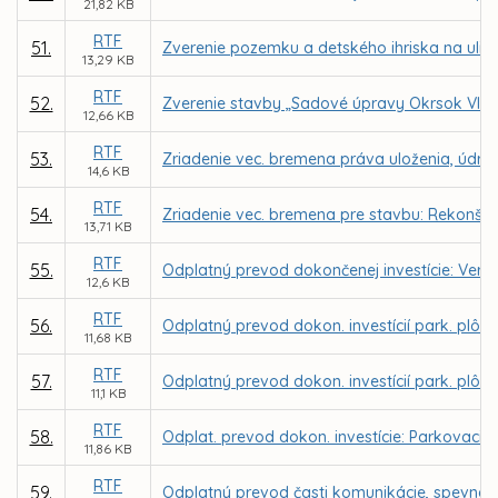
21,82 KB
RTF
51.
Zverenie pozemku a detského ihriska na ulic
13,29 KB
RTF
52.
Zverenie stavby „Sadové úpravy Okrsok VIII.,
12,66 KB
RTF
53.
Zriadenie vec. bremena práva uloženia, údržby
14,6 KB
RTF
54.
Zriadenie vec. bremena pre stavbu: Rekonštru
13,71 KB
RTF
55.
Odplatný prevod dokončenej investície: Verejn
12,6 KB
RTF
56.
Odplatný prevod dokon. investícií park. plôch
11,68 KB
RTF
57.
Odplatný prevod dokon. investícií park. plôch
11,1 KB
RTF
58.
Odplat. prevod dokon. investície: Parkovacie s
11,86 KB
RTF
59.
Odplatný prevod časti komunikácie, spevnene