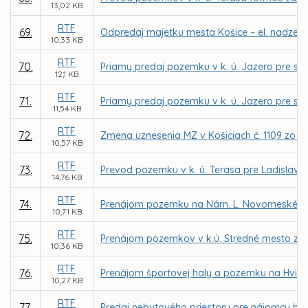
13,02 KB
RTF
69.
Odpredaj majetku mesta Košice – el. nadzem.
10,33 KB
RTF
70.
Priamy predaj pozemku v k. ú. Jazero pre spo
12,1 KB
RTF
71.
Priamy predaj pozemku v k. ú. Jazero pre spol
11,54 KB
RTF
72.
Zmena uznesenia MZ v Košiciach č. 1109 zo d
10,57 KB
RTF
73.
Prevod pozemku v k. ú. Terasa pre Ladislava
14,76 KB
RTF
74.
Prenájom pozemku na Nám. L. Novomeského v 
10,71 KB
RTF
75.
Prenájom pozemkov v k.ú. Stredné mesto z dô
10,36 KB
RTF
76.
Prenájom športovej haly a pozemku na Hviezd
10,27 KB
RTF
77.
Predaj nebytového priestoru pre nájomcu bea v