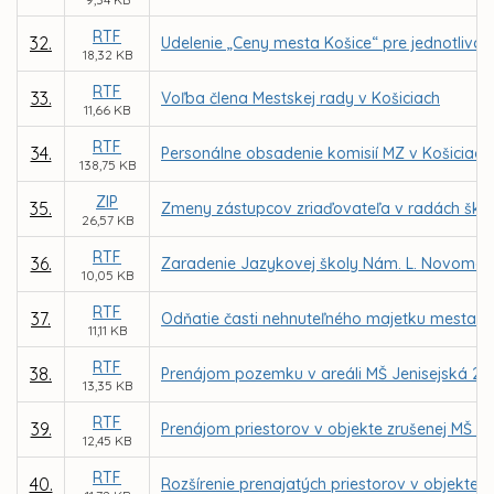
RTF
32.
Udelenie „Ceny mesta Košice“ pre jednotlivcov
18,32 KB
RTF
33.
Voľba člena Mestskej rady v Košiciach
11,66 KB
RTF
34.
Personálne obsadenie komisií MZ v Košiciach
138,75 KB
ZIP
35.
Zmeny zástupcov zriaďovateľa v radách škôl 
26,57 KB
RTF
36.
Zaradenie Jazykovej školy Nám. L. Novomeské
10,05 KB
RTF
37.
Odňatie časti nehnuteľného majetku mesta – 
11,11 KB
RTF
38.
Prenájom pozemku v areáli MŠ Jenisejská 24,
13,35 KB
RTF
39.
Prenájom priestorov v objekte zrušenej MŠ Jeg
12,45 KB
RTF
40.
Rozšírenie prenajatých priestorov v objekte z