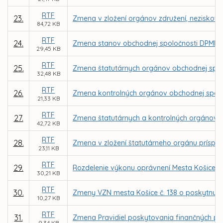
RTF
23.
Zmena v zložení orgánov združení, neziskovýc
84,72 KB
RTF
24.
Zmena stanov obchodnej spoločnosti DPMK, 
29,45 KB
RTF
25.
Zmena štatutárnych orgánov obchodnej spol
32,48 KB
RTF
26.
Zmena kontrolných orgánov obchodnej spolo
21,33 KB
RTF
27.
Zmena štatutárnych a kontrolných orgánov 
42,72 KB
RTF
28.
Zmena v zložení štatutárneho orgánu príspev
23,11 KB
RTF
29.
Rozdelenie výkonu oprávnení Mesta Košice a
30,21 KB
RTF
30.
Zmeny VZN mesta Košice č. 138 o poskytnutí 
10,27 KB
RTF
31.
Zmena Pravidiel poskytovania finančných pr
9,34 KB