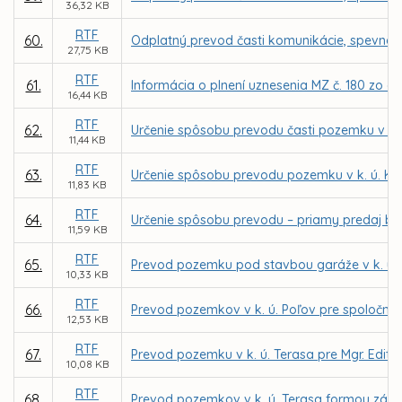
36,32 KB
RTF
60.
Odplatný prevod časti komunikácie, spevnene
27,75 KB
RTF
61.
Informácia o plnení uznesenia MZ č. 180 zo 
16,44 KB
RTF
62.
Určenie spôsobu prevodu časti pozemku v k
11,44 KB
RTF
63.
Určenie spôsobu prevodu pozemku v k. ú. K
11,83 KB
RTF
64.
Určenie spôsobu prevodu – priamy predaj budo
11,59 KB
RTF
65.
Prevod pozemku pod stavbou garáže v k. ú. T
10,33 KB
RTF
66.
Prevod pozemkov v k. ú. Poľov pre spoločnos
12,53 KB
RTF
67.
Prevod pozemku v k. ú. Terasa pre Mgr. Edit
10,08 KB
RTF
68.
Prevod pozemkov v k. ú. Terasa formou zámen