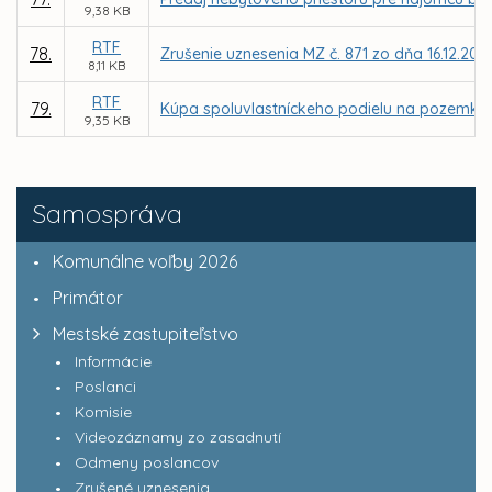
9,38 KB
RTF
78.
Zrušenie uznesenia MZ č. 871 zo dňa 16.12.201
8,11 KB
RTF
79.
Kúpa spoluvlastníckeho podielu na pozemku, par
9,35 KB
Samospráva
Komunálne voľby 2026
Primátor
Mestské zastupiteľstvo
Informácie
Poslanci
Komisie
Videozáznamy zo zasadnutí
Odmeny poslancov
Zrušené uznesenia