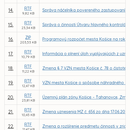
RTF
14.
Správa náčelníka povereného zastupovaním Mes
9,82 KB
RTF
15.
Správa o činnosti Útvaru hlavného kontrolór
23,34 KB
ZIP
16.
Programový rozpočet mesta Košice na roky 2
203,53 KB
RTF
17.
Informácia o plnení úloh vyplývajúcich z uzn
10,79 KB
RTF
18.
Zmena § 7 VZN mesta Košice č. 78 o čistote 
11,22 KB
RTF
19.
VZN mesta Košice o spôsobe náhradného z
12,47 KB
RTF
20.
Územný plán zóny Košice – Ťahanovce, Zmen
23,81 KB
RTF
21.
Zmena uznesenia MZ č. 656 zo dňa 17.06.2013
10,43 KB
RTF
22.
Zmena a rozšírenie predmetu činnosti v zriaď
21,47 KB