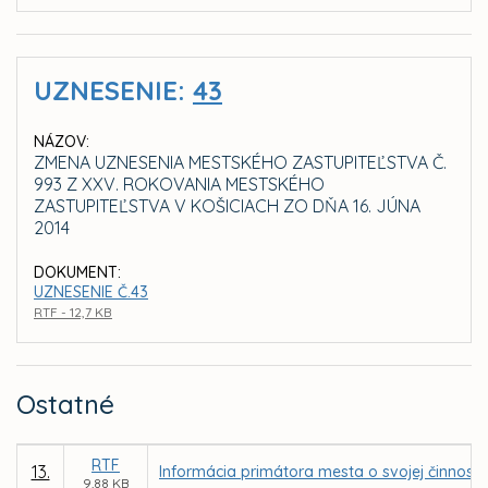
UZNESENIE:
43
NÁZOV:
ZMENA UZNESENIA MESTSKÉHO ZASTUPITEĽSTVA Č.
993 Z XXV. ROKOVANIA MESTSKÉHO
ZASTUPITEĽSTVA V KOŠICIACH ZO DŇA 16. JÚNA
2014
DOKUMENT:
UZNESENIE Č.43
RTF - 12,7 KB
Ostatné
RTF
13.
Informácia primátora mesta o svojej činnost
9,88 KB