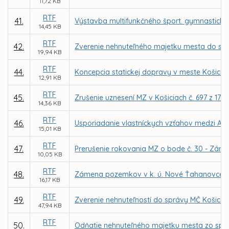
11,72 KB
RTF
41.
Výstavba multifunkčného šport. gymnastickéh
14,45 KB
RTF
42.
Zverenie nehnuteľného majetku mesta do správ
19,94 KB
RTF
44.
Koncepcia statickej dopravy v meste Košice – 
12,91 KB
RTF
45.
Zrušenie uznesení MZ v Košiciach č. 697 z 17.0
14,36 KB
RTF
46.
Usporiadanie vlastníckych vzťahov medzi A
15,01 KB
RTF
47.
Prerušenie rokovania MZ o bode č. 30 - Zám
10,05 KB
RTF
48.
Zámena pozemkov v k. ú. Nové Ťahanovce me
16,17 KB
RTF
49.
Zverenie nehnuteľností do správy MČ Košice –
47,94 KB
RTF
50.
Odňatie nehnuteľného majetku mesta zo sprá