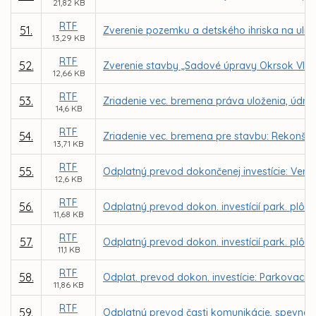
21,82 KB
RTF
51.
Zverenie pozemku a detského ihriska na ulic
13,29 KB
RTF
52.
Zverenie stavby „Sadové úpravy Okrsok VIII.,
12,66 KB
RTF
53.
Zriadenie vec. bremena práva uloženia, údržby
14,6 KB
RTF
54.
Zriadenie vec. bremena pre stavbu: Rekonštru
13,71 KB
RTF
55.
Odplatný prevod dokončenej investície: Verejn
12,6 KB
RTF
56.
Odplatný prevod dokon. investícií park. plôch
11,68 KB
RTF
57.
Odplatný prevod dokon. investícií park. plôch
11,1 KB
RTF
58.
Odplat. prevod dokon. investície: Parkovacie s
11,86 KB
RTF
59.
Odplatný prevod časti komunikácie, spevnene