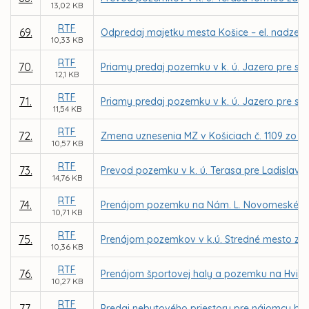
13,02 KB
RTF
69.
Odpredaj majetku mesta Košice – el. nadzem.
10,33 KB
RTF
70.
Priamy predaj pozemku v k. ú. Jazero pre spo
12,1 KB
RTF
71.
Priamy predaj pozemku v k. ú. Jazero pre spol
11,54 KB
RTF
72.
Zmena uznesenia MZ v Košiciach č. 1109 zo d
10,57 KB
RTF
73.
Prevod pozemku v k. ú. Terasa pre Ladislava
14,76 KB
RTF
74.
Prenájom pozemku na Nám. L. Novomeského v 
10,71 KB
RTF
75.
Prenájom pozemkov v k.ú. Stredné mesto z dô
10,36 KB
RTF
76.
Prenájom športovej haly a pozemku na Hviezd
10,27 KB
RTF
77.
Predaj nebytového priestoru pre nájomcu bea v