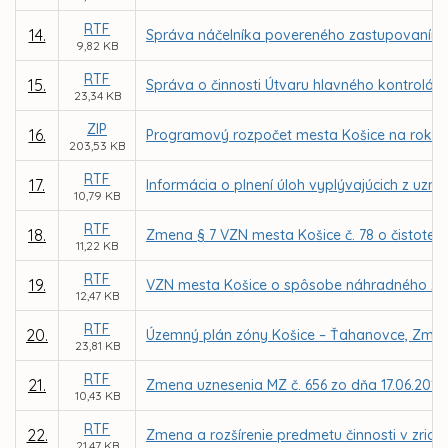
RTF
14.
Správa náčelníka povereného zastupovaním Mes
9,82 KB
RTF
15.
Správa o činnosti Útvaru hlavného kontrolór
23,34 KB
ZIP
16.
Programový rozpočet mesta Košice na roky 2
203,53 KB
RTF
17.
Informácia o plnení úloh vyplývajúcich z uzn
10,79 KB
RTF
18.
Zmena § 7 VZN mesta Košice č. 78 o čistote 
11,22 KB
RTF
19.
VZN mesta Košice o spôsobe náhradného z
12,47 KB
RTF
20.
Územný plán zóny Košice – Ťahanovce, Zmen
23,81 KB
RTF
21.
Zmena uznesenia MZ č. 656 zo dňa 17.06.2013
10,43 KB
RTF
22.
Zmena a rozšírenie predmetu činnosti v zriaď
21,47 KB