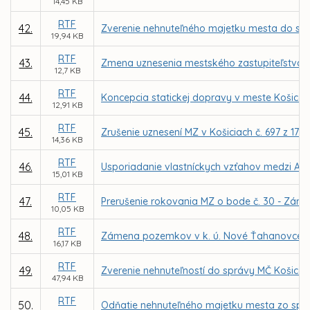
14,45 KB
RTF
42.
Zverenie nehnuteľného majetku mesta do správ
19,94 KB
RTF
43.
Zmena uznesenia mestského zastupiteľstva č. 
12,7 KB
RTF
44.
Koncepcia statickej dopravy v meste Košice – 
12,91 KB
RTF
45.
Zrušenie uznesení MZ v Košiciach č. 697 z 17.0
14,36 KB
RTF
46.
Usporiadanie vlastníckych vzťahov medzi A
15,01 KB
RTF
47.
Prerušenie rokovania MZ o bode č. 30 - Zám
10,05 KB
RTF
48.
Zámena pozemkov v k. ú. Nové Ťahanovce me
16,17 KB
RTF
49.
Zverenie nehnuteľností do správy MČ Košice –
47,94 KB
RTF
50.
Odňatie nehnuteľného majetku mesta zo sprá