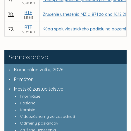
9,38 KB
RTF
78.
Zrušenie uznesenia MZ č. 871 zo dňa 16.12.201
8,11 KB
RTF
79.
Kúpa spoluvlastníckeho podielu na pozemku, par
9,35 KB
Samospráva
Komunálne voľby 2026
Primátor
Mestské zastupiteľstvo
Informácie
Poslanci
Komisie
Videozáznamy zo zasadnutí
Odmeny poslancov
Zrušené uznesenia