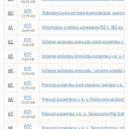
36,32 KB
RTF
60.
Odplatný prevod časti komunikácie, spevnene
27,75 KB
RTF
61.
Informácia o plnení uznesenia MZ č. 180 zo 
16,44 KB
RTF
62.
Určenie spôsobu prevodu časti pozemku v k
11,44 KB
RTF
63.
Určenie spôsobu prevodu pozemku v k. ú. K
11,83 KB
RTF
64.
Určenie spôsobu prevodu – priamy predaj budo
11,59 KB
RTF
65.
Prevod pozemku pod stavbou garáže v k. ú. T
10,33 KB
RTF
66.
Prevod pozemkov v k. ú. Poľov pre spoločnos
12,53 KB
RTF
67.
Prevod pozemku v k. ú. Terasa pre Mgr. Edit
10,08 KB
RTF
68.
Prevod pozemkov v k. ú. Terasa formou zámen