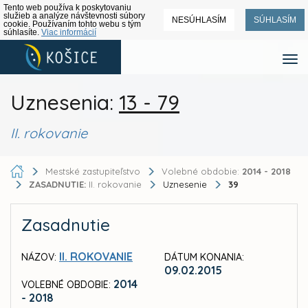
Tento web používa k poskytovaniu
služieb a analýze návštevnosti súbory
NESÚHLASÍM
SÚHLASÍM
cookie. Používaním tohto webu s tým
súhlasíte.
Viac informácií
Uznesenia:
13 - 79
II. rokovanie
Mestské zastupiteľstvo
Volebné obdobie:
2014 - 2018
ZASADNUTIE:
II. rokovanie
Uznesenie
39
Zasadnutie
II. ROKOVANIE
NÁZOV:
DÁTUM KONANIA:
09.02.2015
2014
VOLEBNÉ OBDOBIE:
- 2018