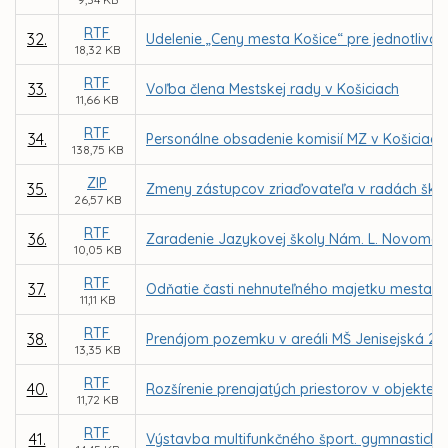
RTF
32.
Udelenie „Ceny mesta Košice“ pre jednotlivcov
18,32 KB
RTF
33.
Voľba člena Mestskej rady v Košiciach
11,66 KB
RTF
34.
Personálne obsadenie komisií MZ v Košiciach
138,75 KB
ZIP
35.
Zmeny zástupcov zriaďovateľa v radách škôl 
26,57 KB
RTF
36.
Zaradenie Jazykovej školy Nám. L. Novomeské
10,05 KB
RTF
37.
Odňatie časti nehnuteľného majetku mesta – 
11,11 KB
RTF
38.
Prenájom pozemku v areáli MŠ Jenisejská 24,
13,35 KB
RTF
40.
Rozšírenie prenajatých priestorov v objekte z
11,72 KB
RTF
41.
Výstavba multifunkčného šport. gymnastickéh