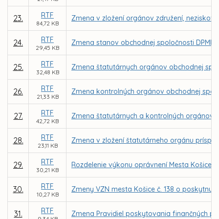
RTF
23.
Zmena v zložení orgánov združení, neziskovýc
84,72 KB
RTF
24.
Zmena stanov obchodnej spoločnosti DPMK, 
29,45 KB
RTF
25.
Zmena štatutárnych orgánov obchodnej spol
32,48 KB
RTF
26.
Zmena kontrolných orgánov obchodnej spolo
21,33 KB
RTF
27.
Zmena štatutárnych a kontrolných orgánov 
42,72 KB
RTF
28.
Zmena v zložení štatutárneho orgánu príspev
23,11 KB
RTF
29.
Rozdelenie výkonu oprávnení Mesta Košice a
30,21 KB
RTF
30.
Zmeny VZN mesta Košice č. 138 o poskytnutí 
10,27 KB
RTF
31.
Zmena Pravidiel poskytovania finančných pr
9,34 KB