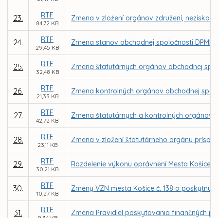
RTF
23.
Zmena v zložení orgánov združení, neziskovýc
84,72 KB
RTF
24.
Zmena stanov obchodnej spoločnosti DPMK, 
29,45 KB
RTF
25.
Zmena štatutárnych orgánov obchodnej spol
32,48 KB
RTF
26.
Zmena kontrolných orgánov obchodnej spolo
21,33 KB
RTF
27.
Zmena štatutárnych a kontrolných orgánov 
42,72 KB
RTF
28.
Zmena v zložení štatutárneho orgánu príspev
23,11 KB
RTF
29.
Rozdelenie výkonu oprávnení Mesta Košice a
30,21 KB
RTF
30.
Zmeny VZN mesta Košice č. 138 o poskytnutí 
10,27 KB
RTF
31.
Zmena Pravidiel poskytovania finančných pr
9,34 KB