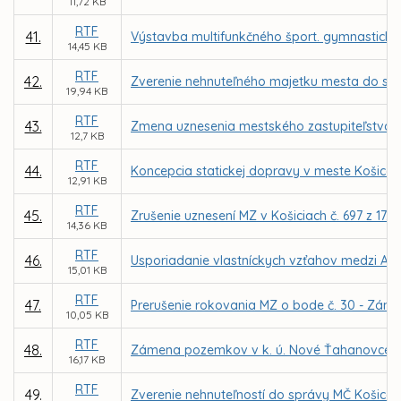
11,72 KB
RTF
41.
Výstavba multifunkčného šport. gymnastickéh
14,45 KB
RTF
42.
Zverenie nehnuteľného majetku mesta do správ
19,94 KB
RTF
43.
Zmena uznesenia mestského zastupiteľstva č. 
12,7 KB
RTF
44.
Koncepcia statickej dopravy v meste Košice – 
12,91 KB
RTF
45.
Zrušenie uznesení MZ v Košiciach č. 697 z 17.0
14,36 KB
RTF
46.
Usporiadanie vlastníckych vzťahov medzi A
15,01 KB
RTF
47.
Prerušenie rokovania MZ o bode č. 30 - Zám
10,05 KB
RTF
48.
Zámena pozemkov v k. ú. Nové Ťahanovce me
16,17 KB
RTF
49.
Zverenie nehnuteľností do správy MČ Košice –