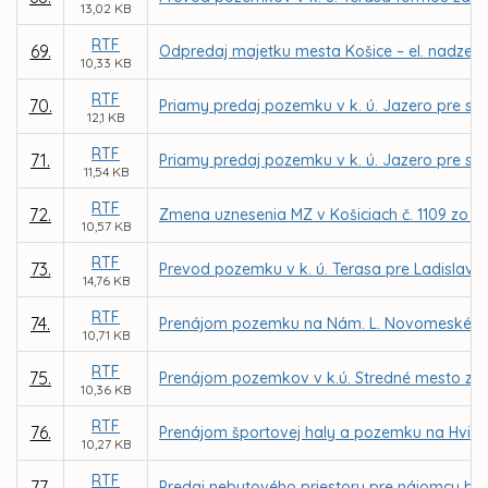
13,02 KB
RTF
69.
Odpredaj majetku mesta Košice – el. nadzem.
10,33 KB
RTF
70.
Priamy predaj pozemku v k. ú. Jazero pre spo
12,1 KB
RTF
71.
Priamy predaj pozemku v k. ú. Jazero pre spol
11,54 KB
RTF
72.
Zmena uznesenia MZ v Košiciach č. 1109 zo d
10,57 KB
RTF
73.
Prevod pozemku v k. ú. Terasa pre Ladislava
14,76 KB
RTF
74.
Prenájom pozemku na Nám. L. Novomeského v 
10,71 KB
RTF
75.
Prenájom pozemkov v k.ú. Stredné mesto z dô
10,36 KB
RTF
76.
Prenájom športovej haly a pozemku na Hviezd
10,27 KB
RTF
77.
Predaj nebytového priestoru pre nájomcu bea v