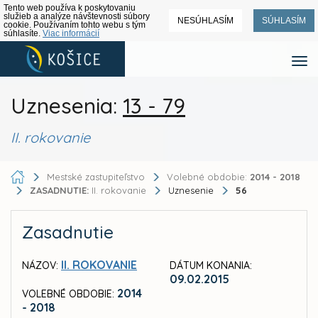
Tento web používa k poskytovaniu
služieb a analýze návštevnosti súbory
NESÚHLASÍM
SÚHLASÍM
cookie. Používaním tohto webu s tým
súhlasíte.
Viac informácií
Uznesenia:
13 - 79
II. rokovanie
Mestské zastupiteľstvo
Volebné obdobie:
2014 - 2018
ZASADNUTIE:
II. rokovanie
Uznesenie
56
Zasadnutie
II. ROKOVANIE
NÁZOV:
DÁTUM KONANIA:
09.02.2015
2014
VOLEBNÉ OBDOBIE:
- 2018