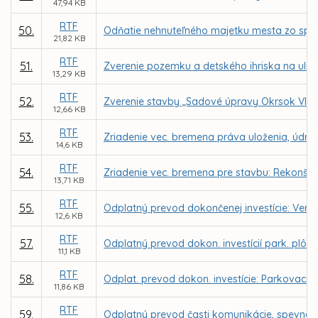
47,94 KB
RTF
50.
Odňatie nehnuteľného majetku mesta zo sprá
21,82 KB
RTF
51.
Zverenie pozemku a detského ihriska na ulic
13,29 KB
RTF
52.
Zverenie stavby „Sadové úpravy Okrsok VIII.,
12,66 KB
RTF
53.
Zriadenie vec. bremena práva uloženia, údržby
14,6 KB
RTF
54.
Zriadenie vec. bremena pre stavbu: Rekonštru
13,71 KB
RTF
55.
Odplatný prevod dokončenej investície: Verejn
12,6 KB
RTF
57.
Odplatný prevod dokon. investícií park. plôch
11,1 KB
RTF
58.
Odplat. prevod dokon. investície: Parkovacie s
11,86 KB
RTF
59.
Odplatný prevod časti komunikácie, spevnene