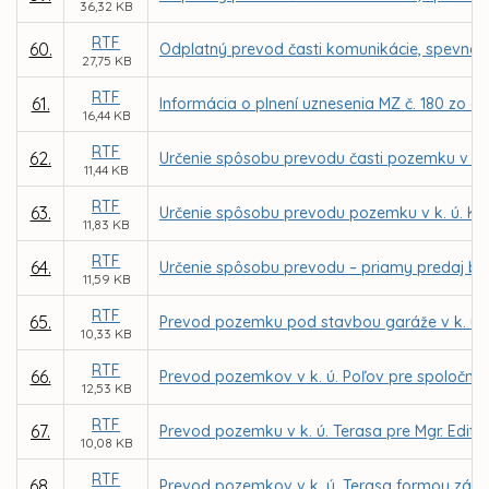
36,32 KB
RTF
60.
Odplatný prevod časti komunikácie, spevnene
27,75 KB
RTF
61.
Informácia o plnení uznesenia MZ č. 180 zo 
16,44 KB
RTF
62.
Určenie spôsobu prevodu časti pozemku v k
11,44 KB
RTF
63.
Určenie spôsobu prevodu pozemku v k. ú. K
11,83 KB
RTF
64.
Určenie spôsobu prevodu – priamy predaj budo
11,59 KB
RTF
65.
Prevod pozemku pod stavbou garáže v k. ú. T
10,33 KB
RTF
66.
Prevod pozemkov v k. ú. Poľov pre spoločnos
12,53 KB
RTF
67.
Prevod pozemku v k. ú. Terasa pre Mgr. Edit
10,08 KB
RTF
68.
Prevod pozemkov v k. ú. Terasa formou zámen