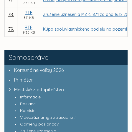
9,38 KB
RTF
78.
Zrušenie uznesenia MZ č. 871 zo dňa 16.12.201
8,11 KB
RTF
79.
Kúpa spoluvlastníckeho podielu na pozemku, par
9,35 KB
Samospráva
Komunálne voľby 2026
Primátor
Mestské zastupiteľstvo
Informácie
Poslanci
Komisie
Videozáznamy zo zasadnutí
Odmeny poslancov
Zrušené uznesenia