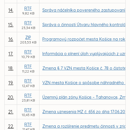
RTF
14.
Správa náčelníka povereného zastupovaním Mes
9,82 KB
RTF
15.
Správa o činnosti Útvaru hlavného kontrolór
23,34 KB
ZIP
16.
Programový rozpočet mesta Košice na roky 2
203,53 KB
RTF
17.
Informácia o plnení úloh vyplývajúcich z uzn
10,79 KB
RTF
18.
Zmena § 7 VZN mesta Košice č. 78 o čistote 
11,22 KB
RTF
19.
VZN mesta Košice o spôsobe náhradného z
12,47 KB
RTF
20.
Územný plán zóny Košice – Ťahanovce, Zmen
23,81 KB
RTF
21.
Zmena uznesenia MZ č. 656 zo dňa 17.06.2013
10,43 KB
RTF
22.
Zmena a rozšírenie predmetu činnosti v zriaď
21,47 KB