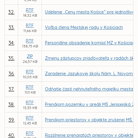
RTF
32.
Udelenie „Ceny mesta Košice“ pre jednotlivcov
18,32 KB
RTF
33.
Voľba člena Mestskej rady v Košiciach
11,66 KB
RTF
34.
Personálne obsadenie komisií MZ v Košiciach
138,75 KB
ZIP
35.
Zmeny zástupcov zriaďovateľa v radách škôl 
26,57 KB
RTF
36.
Zaradenie Jazykovej školy Nám. L. Novomeské
10,05 KB
RTF
37.
Odňatie časti nehnuteľného majetku mesta – 
11,11 KB
RTF
38.
Prenájom pozemku v areáli MŠ Jenisejská 24,
13,35 KB
RTF
39.
Prenájom priestorov v objekte zrušenej MŠ Jeg
12,45 KB
RTF
40.
Rozšírenie prenajatých priestorov v objekte z