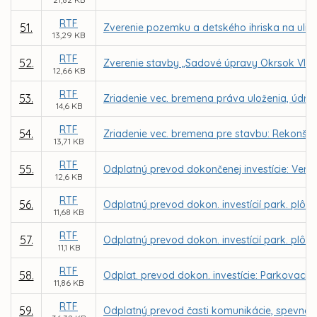
RTF
51.
Zverenie pozemku a detského ihriska na ulic
13,29 KB
RTF
52.
Zverenie stavby „Sadové úpravy Okrsok VIII.,
12,66 KB
RTF
53.
Zriadenie vec. bremena práva uloženia, údržby
14,6 KB
RTF
54.
Zriadenie vec. bremena pre stavbu: Rekonštru
13,71 KB
RTF
55.
Odplatný prevod dokončenej investície: Verejn
12,6 KB
RTF
56.
Odplatný prevod dokon. investícií park. plôch
11,68 KB
RTF
57.
Odplatný prevod dokon. investícií park. plôch
11,1 KB
RTF
58.
Odplat. prevod dokon. investície: Parkovacie s
11,86 KB
RTF
59.
Odplatný prevod časti komunikácie, spevnene