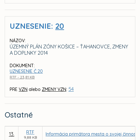
UZNESENIE:
20
NÁZOV:
ÚZEMNÝ PLÁN ZÓNY KOŠICE – ŤAHANOVCE, ZMENY
A DOPLNKY 2014
DOKUMENT:
UZNESENIE Č.20
RTF - 23,81 KB
54
PRE
VZN
alebo
ZMENY VZN
:
Ostatné
RTF
13.
Informácia primátora mesta o svojej činnost
9,88 KB