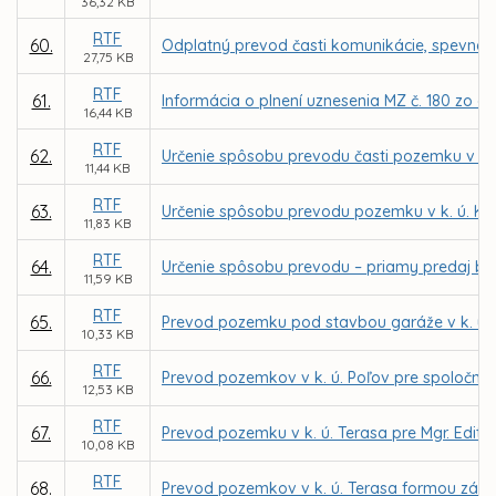
36,32 KB
RTF
60.
Odplatný prevod časti komunikácie, spevnene
27,75 KB
RTF
61.
Informácia o plnení uznesenia MZ č. 180 zo 
16,44 KB
RTF
62.
Určenie spôsobu prevodu časti pozemku v k
11,44 KB
RTF
63.
Určenie spôsobu prevodu pozemku v k. ú. K
11,83 KB
RTF
64.
Určenie spôsobu prevodu – priamy predaj budo
11,59 KB
RTF
65.
Prevod pozemku pod stavbou garáže v k. ú. T
10,33 KB
RTF
66.
Prevod pozemkov v k. ú. Poľov pre spoločnos
12,53 KB
RTF
67.
Prevod pozemku v k. ú. Terasa pre Mgr. Edit
10,08 KB
RTF
68.
Prevod pozemkov v k. ú. Terasa formou zámen