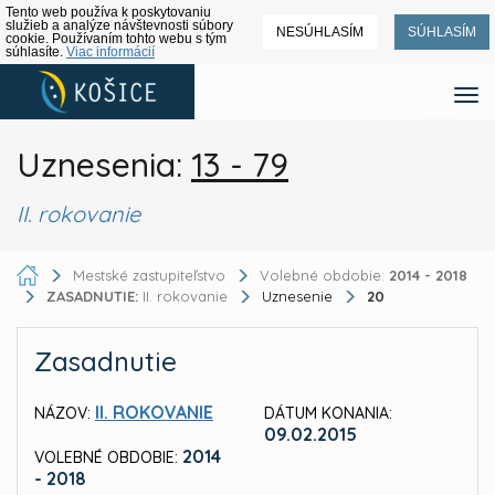
Tento web používa k poskytovaniu
služieb a analýze návštevnosti súbory
NESÚHLASÍM
SÚHLASÍM
cookie. Používaním tohto webu s tým
súhlasíte.
Viac informácií
Uznesenia:
13 - 79
II. rokovanie
Mestské zastupiteľstvo
Volebné obdobie:
2014 - 2018
ZASADNUTIE:
II. rokovanie
Uznesenie
20
Zasadnutie
II. ROKOVANIE
NÁZOV:
DÁTUM KONANIA:
09.02.2015
2014
VOLEBNÉ OBDOBIE:
- 2018