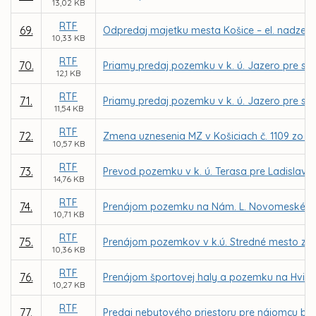
13,02 KB
RTF
69.
Odpredaj majetku mesta Košice – el. nadzem.
10,33 KB
RTF
70.
Priamy predaj pozemku v k. ú. Jazero pre spo
12,1 KB
RTF
71.
Priamy predaj pozemku v k. ú. Jazero pre spol
11,54 KB
RTF
72.
Zmena uznesenia MZ v Košiciach č. 1109 zo d
10,57 KB
RTF
73.
Prevod pozemku v k. ú. Terasa pre Ladislava
14,76 KB
RTF
74.
Prenájom pozemku na Nám. L. Novomeského v 
10,71 KB
RTF
75.
Prenájom pozemkov v k.ú. Stredné mesto z dô
10,36 KB
RTF
76.
Prenájom športovej haly a pozemku na Hviezd
10,27 KB
RTF
77.
Predaj nebytového priestoru pre nájomcu bea v