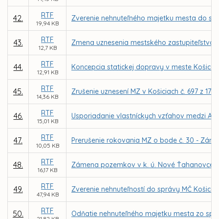
RTF
42.
Zverenie nehnuteľného majetku mesta do správ
19,94 KB
RTF
43.
Zmena uznesenia mestského zastupiteľstva č. 
12,7 KB
RTF
44.
Koncepcia statickej dopravy v meste Košice – 
12,91 KB
RTF
45.
Zrušenie uznesení MZ v Košiciach č. 697 z 17.0
14,36 KB
RTF
46.
Usporiadanie vlastníckych vzťahov medzi A
15,01 KB
RTF
47.
Prerušenie rokovania MZ o bode č. 30 - Zám
10,05 KB
RTF
48.
Zámena pozemkov v k. ú. Nové Ťahanovce me
16,17 KB
RTF
49.
Zverenie nehnuteľností do správy MČ Košice –
47,94 KB
RTF
50.
Odňatie nehnuteľného majetku mesta zo sprá
21,82 KB