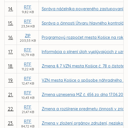
RTF
14.
Správa náčelníka povereného zastupovaním Mes
9,82 KB
RTF
15.
Správa o činnosti Útvaru hlavného kontrolór
23,34 KB
ZIP
16.
Programový rozpočet mesta Košice na roky 2
203,53 KB
RTF
17.
Informácia o plnení úloh vyplývajúcich z uzn
10,79 KB
RTF
18.
Zmena § 7 VZN mesta Košice č. 78 o čistote 
11,22 KB
RTF
19.
VZN mesta Košice o spôsobe náhradného z
12,47 KB
RTF
21.
Zmena uznesenia MZ č. 656 zo dňa 17.06.2013
10,43 KB
RTF
22.
Zmena a rozšírenie predmetu činnosti v zriaď
21,47 KB
RTF
23.
Zmena v zložení orgánov združení, neziskovýc
84,72 KB