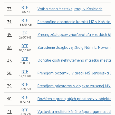
RTF
33.
Voľba člena Mestskej rady v Košiciach
11,66 KB
RTF
34.
Personálne obsadenie komisií MZ v Košiciach
138,75 KB
ZIP
35.
Zmeny zástupcov zriaďovateľa v radách škôl 
26,57 KB
RTF
36.
Zaradenie Jazykovej školy Nám. L. Novomeské
10,05 KB
RTF
37.
Odňatie časti nehnuteľného majetku mesta – 
11,11 KB
RTF
38.
Prenájom pozemku v areáli MŠ Jenisejská 24,
13,35 KB
RTF
39.
Prenájom priestorov v objekte zrušenej MŠ Jeg
12,45 KB
RTF
40.
Rozšírenie prenajatých priestorov v objekte z
11,72 KB
RTF
41.
Výstavba multifunkčného šport. gymnastickéh
14,45 KB