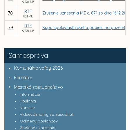
9,38 KB
RTF
78.
Zrušenie uznesenia MZ č. 871 zo dňa 16.12.201
8,11 KB
RTF
79.
Kúpa spoluvlastníckeho podielu na pozemku, par
9,35 KB
Samospráva
Komunálne voľby 2026
Primátor
Mestské zastupiteľstvo
Informácie
Poslanci
Komisie
Videozáznamy zo zasadnutí
Odmeny poslancov
Zrušené uznesenia