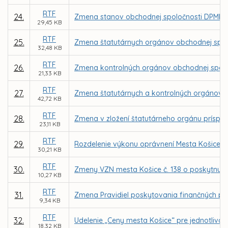
RTF
24.
Zmena stanov obchodnej spoločnosti DPMK, 
29,45 KB
RTF
25.
Zmena štatutárnych orgánov obchodnej spol
32,48 KB
RTF
26.
Zmena kontrolných orgánov obchodnej spolo
21,33 KB
RTF
27.
Zmena štatutárnych a kontrolných orgánov 
42,72 KB
RTF
28.
Zmena v zložení štatutárneho orgánu príspev
23,11 KB
RTF
29.
Rozdelenie výkonu oprávnení Mesta Košice a
30,21 KB
RTF
30.
Zmeny VZN mesta Košice č. 138 o poskytnutí 
10,27 KB
RTF
31.
Zmena Pravidiel poskytovania finančných pr
9,34 KB
RTF
32.
Udelenie „Ceny mesta Košice“ pre jednotlivcov
18,32 KB