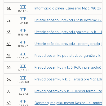
RTF
61.
Informácia o plnení uznesenia MZ č. 180 zo 
16,44 KB
RTF
62.
Určenie spôsobu prevodu časti pozemku v k
11,44 KB
RTF
63.
Určenie spôsobu prevodu pozemku v k. ú. K
11,83 KB
RTF
64.
Určenie spôsobu prevodu – priamy predaj budo
11,59 KB
RTF
65.
Prevod pozemku pod stavbou garáže v k. ú. T
10,33 KB
RTF
66.
Prevod pozemkov v k. ú. Poľov pre spoločnos
12,53 KB
RTF
67.
Prevod pozemku v k. ú. Terasa pre Mgr. Edit
10,08 KB
RTF
68.
Prevod pozemkov v k. ú. Terasa formou zámen
13,02 KB
RTF
69.
Odpredaj majetku mesta Košice – el. nadzem.
10,33 KB