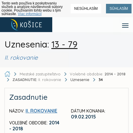
Tento web používa k poskytovaniu
služieb a analýze návštevnosti súbory
NESÚHLASÍM
SÚHLASÍM
cookie. Používaním tohto webu s tým
súhlasíte.
Viac informácií
Uznesenia:
13 - 79
II. rokovanie
Mestské zastupiteľstvo
Volebné obdobie:
2014 - 2018
ZASADNUTIE:
II. rokovanie
Uznesenie
34
Zasadnutie
II. ROKOVANIE
NÁZOV:
DÁTUM KONANIA:
09.02.2015
2014
VOLEBNÉ OBDOBIE:
- 2018