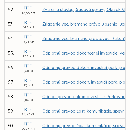
RTF
52.
Zverenie stavby „Sadové úpravy Okrsok VIII.,
12,66 KB
RTF
53.
Zriadenie vec. bremena práva uloženia, údržby
14,6 KB
RTF
54.
Zriadenie vec. bremena pre stavbu: Rekonštru
13,71 KB
RTF
55.
Odplatný prevod dokončenej investície: Verejn
12,6 KB
RTF
56.
Odplatný prevod dokon. investícií park. plôch
11,68 KB
RTF
57.
Odplatný prevod dokon. investícií park. plôch
11,1 KB
RTF
58.
Odplat. prevod dokon. investície: Parkovacie s
11,86 KB
RTF
59.
Odplatný prevod časti komunikácie, spevnene
36,32 KB
RTF
60.
Odplatný prevod časti komunikácie, spevnene
27,75 KB