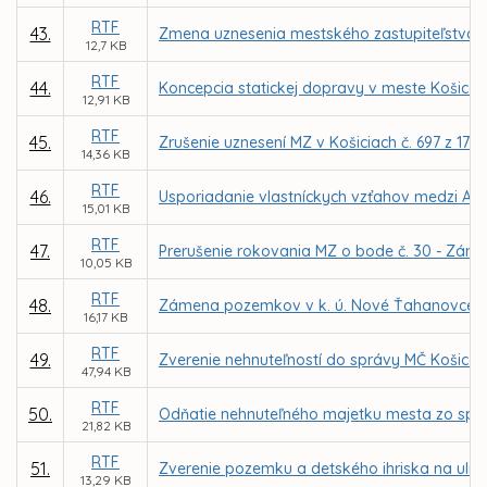
RTF
43.
Zmena uznesenia mestského zastupiteľstva č. 
12,7 KB
RTF
44.
Koncepcia statickej dopravy v meste Košice – 
12,91 KB
RTF
45.
Zrušenie uznesení MZ v Košiciach č. 697 z 17.0
14,36 KB
RTF
46.
Usporiadanie vlastníckych vzťahov medzi A
15,01 KB
RTF
47.
Prerušenie rokovania MZ o bode č. 30 - Zám
10,05 KB
RTF
48.
Zámena pozemkov v k. ú. Nové Ťahanovce me
16,17 KB
RTF
49.
Zverenie nehnuteľností do správy MČ Košice –
47,94 KB
RTF
50.
Odňatie nehnuteľného majetku mesta zo sprá
21,82 KB
RTF
51.
Zverenie pozemku a detského ihriska na ulic
13,29 KB