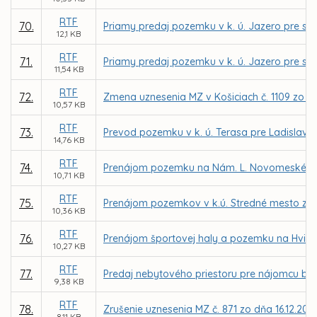
RTF
70.
Priamy predaj pozemku v k. ú. Jazero pre spo
12,1 KB
RTF
71.
Priamy predaj pozemku v k. ú. Jazero pre spol
11,54 KB
RTF
72.
Zmena uznesenia MZ v Košiciach č. 1109 zo d
10,57 KB
RTF
73.
Prevod pozemku v k. ú. Terasa pre Ladislava
14,76 KB
RTF
74.
Prenájom pozemku na Nám. L. Novomeského v 
10,71 KB
RTF
75.
Prenájom pozemkov v k.ú. Stredné mesto z dô
10,36 KB
RTF
76.
Prenájom športovej haly a pozemku na Hviezd
10,27 KB
RTF
77.
Predaj nebytového priestoru pre nájomcu bea v
9,38 KB
RTF
78.
Zrušenie uznesenia MZ č. 871 zo dňa 16.12.201
8,11 KB