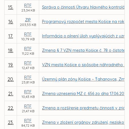
RTF
15.
Správa o činnosti Útvaru hlavného kontrolór
23,34 KB
ZIP
16.
Programový rozpočet mesta Košice na roky 2
203,53 KB
RTF
17.
Informácia o plnení úloh vyplývajúcich z uzn
10,79 KB
RTF
18.
Zmena § 7 VZN mesta Košice č. 78 o čistote 
11,22 KB
RTF
19.
VZN mesta Košice o spôsobe náhradného z
12,47 KB
RTF
20.
Územný plán zóny Košice – Ťahanovce, Zmen
23,81 KB
RTF
21.
Zmena uznesenia MZ č. 656 zo dňa 17.06.2013
10,43 KB
RTF
22.
Zmena a rozšírenie predmetu činnosti v zriaď
21,47 KB
RTF
23.
Zmena v zložení orgánov združení, neziskovýc
84,72 KB