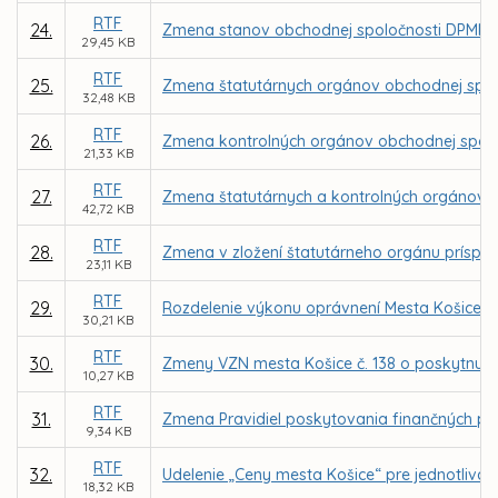
RTF
24.
Zmena stanov obchodnej spoločnosti DPMK, 
29,45 KB
RTF
25.
Zmena štatutárnych orgánov obchodnej spol
32,48 KB
RTF
26.
Zmena kontrolných orgánov obchodnej spolo
21,33 KB
RTF
27.
Zmena štatutárnych a kontrolných orgánov 
42,72 KB
RTF
28.
Zmena v zložení štatutárneho orgánu príspev
23,11 KB
RTF
29.
Rozdelenie výkonu oprávnení Mesta Košice a
30,21 KB
RTF
30.
Zmeny VZN mesta Košice č. 138 o poskytnutí 
10,27 KB
RTF
31.
Zmena Pravidiel poskytovania finančných pr
9,34 KB
RTF
32.
Udelenie „Ceny mesta Košice“ pre jednotlivcov
18,32 KB