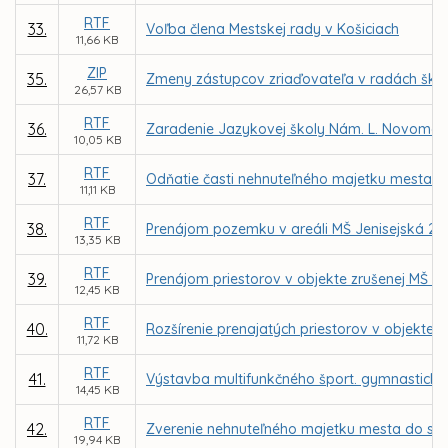
RTF
33.
Voľba člena Mestskej rady v Košiciach
11,66 KB
ZIP
35.
Zmeny zástupcov zriaďovateľa v radách škôl 
26,57 KB
RTF
36.
Zaradenie Jazykovej školy Nám. L. Novomeské
10,05 KB
RTF
37.
Odňatie časti nehnuteľného majetku mesta – 
11,11 KB
RTF
38.
Prenájom pozemku v areáli MŠ Jenisejská 24,
13,35 KB
RTF
39.
Prenájom priestorov v objekte zrušenej MŠ Jeg
12,45 KB
RTF
40.
Rozšírenie prenajatých priestorov v objekte z
11,72 KB
RTF
41.
Výstavba multifunkčného šport. gymnastickéh
14,45 KB
RTF
42.
Zverenie nehnuteľného majetku mesta do správ
19,94 KB