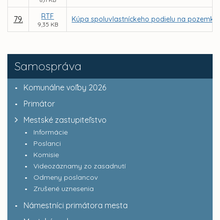
RTF
79.
Kúpa spoluvlastníckeho podielu na pozemku, par
9,35 KB
Samospráva
Komunálne voľby 2026
Primátor
Mestské zastupiteľstvo
Informácie
Poslanci
Komisie
Videozáznamy zo zasadnutí
Odmeny poslancov
Zrušené uznesenia
Námestníci primátora mesta