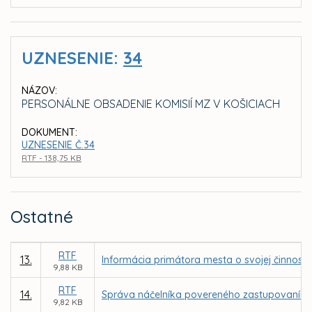
UZNESENIE:
34
NÁZOV:
PERSONÁLNE OBSADENIE KOMISIÍ MZ V KOŠICIACH
DOKUMENT:
UZNESENIE Č.34
RTF - 138,75 KB
Ostatné
RTF
13.
Informácia primátora mesta o svojej činnost
9,88 KB
RTF
14.
Správa náčelníka povereného zastupovaním Mes
9,82 KB