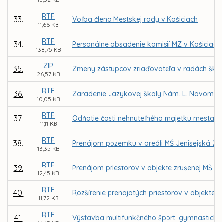
RTF
33.
Voľba člena Mestskej rady v Košiciach
11,66 KB
RTF
34.
Personálne obsadenie komisií MZ v Košiciach
138,75 KB
ZIP
35.
Zmeny zástupcov zriaďovateľa v radách škôl 
26,57 KB
RTF
36.
Zaradenie Jazykovej školy Nám. L. Novomeské
10,05 KB
RTF
37.
Odňatie časti nehnuteľného majetku mesta – 
11,11 KB
RTF
38.
Prenájom pozemku v areáli MŠ Jenisejská 24,
13,35 KB
RTF
39.
Prenájom priestorov v objekte zrušenej MŠ Jeg
12,45 KB
RTF
40.
Rozšírenie prenajatých priestorov v objekte z
11,72 KB
RTF
41.
Výstavba multifunkčného šport. gymnastickéh