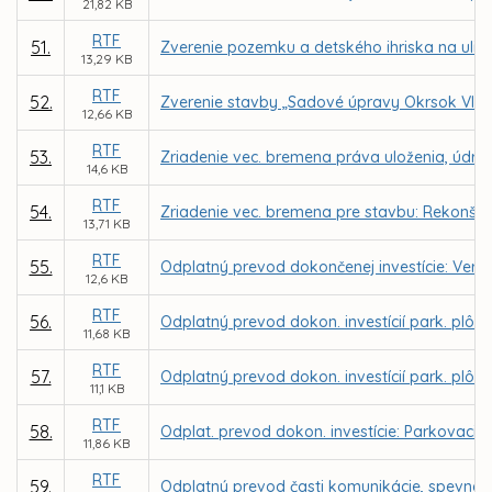
21,82 KB
RTF
51.
Zverenie pozemku a detského ihriska na ulic
13,29 KB
RTF
52.
Zverenie stavby „Sadové úpravy Okrsok VIII.,
12,66 KB
RTF
53.
Zriadenie vec. bremena práva uloženia, údržby
14,6 KB
RTF
54.
Zriadenie vec. bremena pre stavbu: Rekonštru
13,71 KB
RTF
55.
Odplatný prevod dokončenej investície: Verejn
12,6 KB
RTF
56.
Odplatný prevod dokon. investícií park. plôch
11,68 KB
RTF
57.
Odplatný prevod dokon. investícií park. plôch
11,1 KB
RTF
58.
Odplat. prevod dokon. investície: Parkovacie s
11,86 KB
RTF
59.
Odplatný prevod časti komunikácie, spevnene