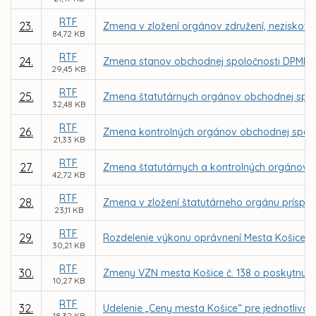
RTF
23.
Zmena v zložení orgánov združení, neziskovýc
84,72 KB
RTF
24.
Zmena stanov obchodnej spoločnosti DPMK, 
29,45 KB
RTF
25.
Zmena štatutárnych orgánov obchodnej spol
32,48 KB
RTF
26.
Zmena kontrolných orgánov obchodnej spolo
21,33 KB
RTF
27.
Zmena štatutárnych a kontrolných orgánov 
42,72 KB
RTF
28.
Zmena v zložení štatutárneho orgánu príspev
23,11 KB
RTF
29.
Rozdelenie výkonu oprávnení Mesta Košice a
30,21 KB
RTF
30.
Zmeny VZN mesta Košice č. 138 o poskytnutí 
10,27 KB
RTF
32.
Udelenie „Ceny mesta Košice“ pre jednotlivcov
18,32 KB