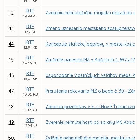
14,45 KB
RTF
42.
Zverenie nehnuteľného majetku mesta do správ
19,94 KB
RTF
43.
Zmena uznesenia mestského zastupiteľstva č. 
12,7 KB
RTF
44.
Koncepcia statickej dopravy v meste Košice – 
12,91 KB
RTF
45.
Zrušenie uznesení MZ v Košiciach č. 697 z 17.0
14,36 KB
RTF
46.
Usporiadanie vlastníckych vzťahov medzi A
15,01 KB
RTF
47.
Prerušenie rokovania MZ o bode č. 30 - Zám
10,05 KB
RTF
48.
Zámena pozemkov v k. ú. Nové Ťahanovce me
16,17 KB
RTF
49.
Zverenie nehnuteľností do správy MČ Košice –
47,94 KB
RTF
50.
Odňatie nehnuteľného majetku mesta zo sprá