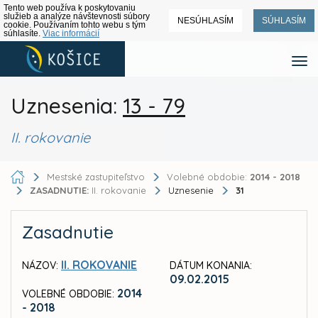
Tento web používa k poskytovaniu
služieb a analýze návštevnosti súbory
NESÚHLASÍM
SÚHLASÍM
cookie. Používaním tohto webu s tým
súhlasíte.
Viac informácií
Uznesenia:
13 - 79
II. rokovanie
Mestské zastupiteľstvo
Volebné obdobie:
2014 - 2018
ZASADNUTIE:
II. rokovanie
Uznesenie
31
Zasadnutie
II. ROKOVANIE
NÁZOV:
DÁTUM KONANIA:
09.02.2015
2014
VOLEBNÉ OBDOBIE:
- 2018