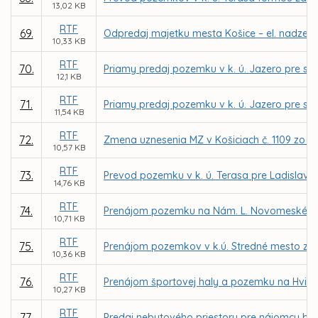
13,02 KB
RTF
69.
Odpredaj majetku mesta Košice – el. nadzem.
10,33 KB
RTF
70.
Priamy predaj pozemku v k. ú. Jazero pre spo
12,1 KB
RTF
71.
Priamy predaj pozemku v k. ú. Jazero pre spol
11,54 KB
RTF
72.
Zmena uznesenia MZ v Košiciach č. 1109 zo d
10,57 KB
RTF
73.
Prevod pozemku v k. ú. Terasa pre Ladislava
14,76 KB
RTF
74.
Prenájom pozemku na Nám. L. Novomeského v 
10,71 KB
RTF
75.
Prenájom pozemkov v k.ú. Stredné mesto z dô
10,36 KB
RTF
76.
Prenájom športovej haly a pozemku na Hviezd
10,27 KB
RTF
77.
Predaj nebytového priestoru pre nájomcu bea v