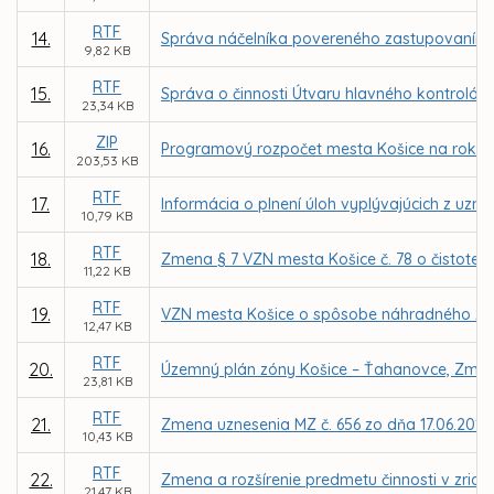
RTF
14.
Správa náčelníka povereného zastupovaním Mes
9,82 KB
RTF
15.
Správa o činnosti Útvaru hlavného kontrolór
23,34 KB
ZIP
16.
Programový rozpočet mesta Košice na roky 2
203,53 KB
RTF
17.
Informácia o plnení úloh vyplývajúcich z uzn
10,79 KB
RTF
18.
Zmena § 7 VZN mesta Košice č. 78 o čistote 
11,22 KB
RTF
19.
VZN mesta Košice o spôsobe náhradného z
12,47 KB
RTF
20.
Územný plán zóny Košice – Ťahanovce, Zmen
23,81 KB
RTF
21.
Zmena uznesenia MZ č. 656 zo dňa 17.06.2013
10,43 KB
RTF
22.
Zmena a rozšírenie predmetu činnosti v zriaď
21,47 KB