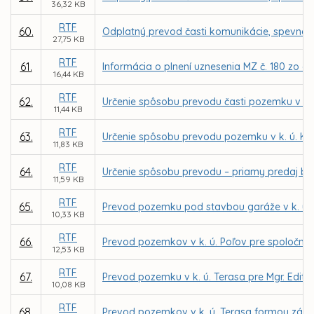
36,32 KB
RTF
60.
Odplatný prevod časti komunikácie, spevnene
27,75 KB
RTF
61.
Informácia o plnení uznesenia MZ č. 180 zo 
16,44 KB
RTF
62.
Určenie spôsobu prevodu časti pozemku v k
11,44 KB
RTF
63.
Určenie spôsobu prevodu pozemku v k. ú. K
11,83 KB
RTF
64.
Určenie spôsobu prevodu – priamy predaj budo
11,59 KB
RTF
65.
Prevod pozemku pod stavbou garáže v k. ú. T
10,33 KB
RTF
66.
Prevod pozemkov v k. ú. Poľov pre spoločnos
12,53 KB
RTF
67.
Prevod pozemku v k. ú. Terasa pre Mgr. Edit
10,08 KB
RTF
68.
Prevod pozemkov v k. ú. Terasa formou zámen