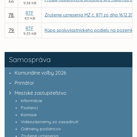
9,38 KB
RTF
78.
Zrušenie uznesenia MZ č. 871 zo dňa 16.12.201
8,11 KB
RTF
79.
Kúpa spoluvlastníckeho podielu na pozemku, par
9,35 KB
Samospráva
Komunálne voľby 2026
Primátor
Mestské zastupiteľstvo
Informácie
Poslanci
Komisie
Videozáznamy zo zasadnutí
Odmeny poslancov
Zrušené uznesenia