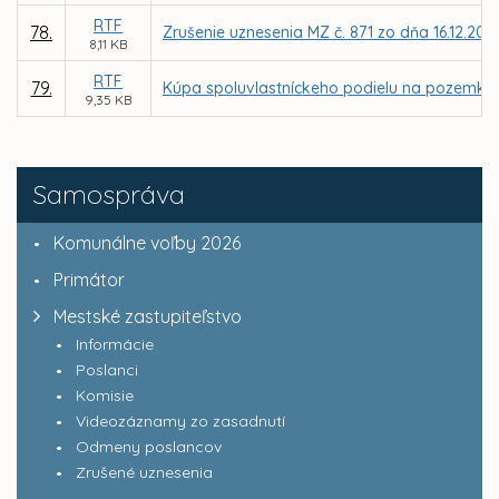
RTF
78.
Zrušenie uznesenia MZ č. 871 zo dňa 16.12.201
8,11 KB
RTF
79.
Kúpa spoluvlastníckeho podielu na pozemku, par
9,35 KB
Samospráva
Komunálne voľby 2026
Primátor
Mestské zastupiteľstvo
Informácie
Poslanci
Komisie
Videozáznamy zo zasadnutí
Odmeny poslancov
Zrušené uznesenia