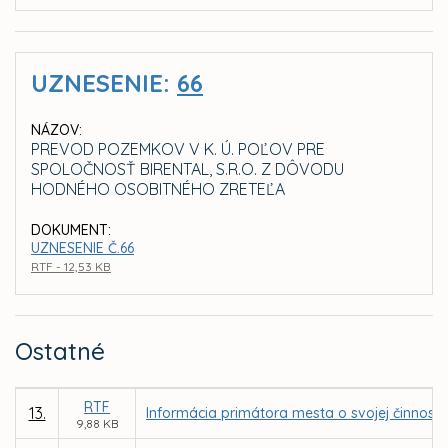
UZNESENIE:
66
NÁZOV:
PREVOD POZEMKOV V K. Ú. POĽOV PRE
SPOLOČNOSŤ BIRENTAL, S.R.O. Z DÔVODU
HODNÉHO OSOBITNÉHO ZRETEĽA
DOKUMENT:
UZNESENIE Č.66
RTF - 12,53 KB
Ostatné
RTF
13.
Informácia primátora mesta o svojej činnost
9,88 KB