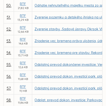
RTF
50.
Odňatie nehnuteľného majetku mesta zo sprá
21,82 KB
RTF
51.
Zverenie pozemku a detského ihriska na ulic
13,29 KB
RTF
52.
Zverenie stavby „Sadové úpravy Okrsok VIII.,
12,66 KB
RTF
53.
Zriadenie vec. bremena práva uloženia, údržby
14,6 KB
RTF
54.
Zriadenie vec. bremena pre stavbu: Rekonštru
13,71 KB
RTF
55.
Odplatný prevod dokončenej investície: Verejn
12,6 KB
RTF
56.
Odplatný prevod dokon. investícií park. plôch
11,68 KB
RTF
57.
Odplatný prevod dokon. investícií park. plôch
11,1 KB
RTF
58.
Odplat. prevod dokon. investície: Parkovacie s
11,86 KB