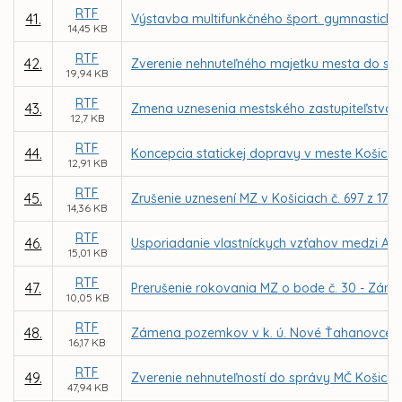
RTF
41.
Výstavba multifunkčného šport. gymnastickéh
14,45 KB
RTF
42.
Zverenie nehnuteľného majetku mesta do správ
19,94 KB
RTF
43.
Zmena uznesenia mestského zastupiteľstva č. 
12,7 KB
RTF
44.
Koncepcia statickej dopravy v meste Košice – 
12,91 KB
RTF
45.
Zrušenie uznesení MZ v Košiciach č. 697 z 17.0
14,36 KB
RTF
46.
Usporiadanie vlastníckych vzťahov medzi A
15,01 KB
RTF
47.
Prerušenie rokovania MZ o bode č. 30 - Zám
10,05 KB
RTF
48.
Zámena pozemkov v k. ú. Nové Ťahanovce me
16,17 KB
RTF
49.
Zverenie nehnuteľností do správy MČ Košice –
47,94 KB