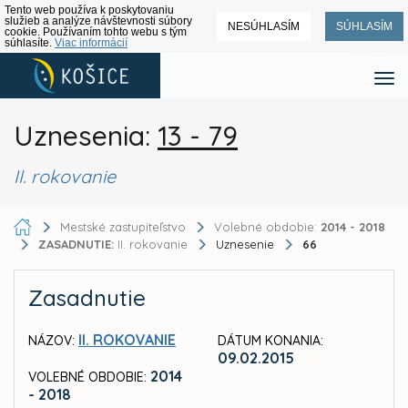
Tento web používa k poskytovaniu
služieb a analýze návštevnosti súbory
NESÚHLASÍM
SÚHLASÍM
cookie. Používaním tohto webu s tým
súhlasíte.
Viac informácií
Uznesenia:
13 - 79
II. rokovanie
Mestské zastupiteľstvo
Volebné obdobie:
2014 - 2018
ZASADNUTIE:
II. rokovanie
Uznesenie
66
Zasadnutie
II. ROKOVANIE
NÁZOV:
DÁTUM KONANIA:
09.02.2015
2014
VOLEBNÉ OBDOBIE:
- 2018