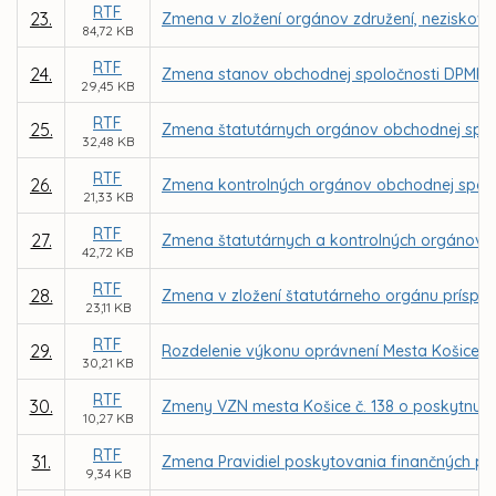
RTF
23.
Zmena v zložení orgánov združení, neziskovýc
84,72 KB
RTF
24.
Zmena stanov obchodnej spoločnosti DPMK, 
29,45 KB
RTF
25.
Zmena štatutárnych orgánov obchodnej spol
32,48 KB
RTF
26.
Zmena kontrolných orgánov obchodnej spolo
21,33 KB
RTF
27.
Zmena štatutárnych a kontrolných orgánov 
42,72 KB
RTF
28.
Zmena v zložení štatutárneho orgánu príspev
23,11 KB
RTF
29.
Rozdelenie výkonu oprávnení Mesta Košice a
30,21 KB
RTF
30.
Zmeny VZN mesta Košice č. 138 o poskytnutí 
10,27 KB
RTF
31.
Zmena Pravidiel poskytovania finančných pr
9,34 KB