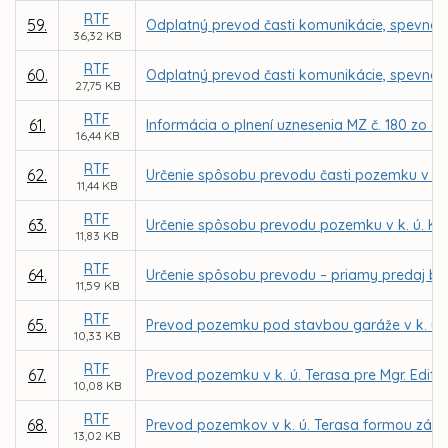
RTF
59.
Odplatný prevod časti komunikácie, spevnene
36,32 KB
RTF
60.
Odplatný prevod časti komunikácie, spevnene
27,75 KB
RTF
61.
Informácia o plnení uznesenia MZ č. 180 zo 
16,44 KB
RTF
62.
Určenie spôsobu prevodu časti pozemku v k
11,44 KB
RTF
63.
Určenie spôsobu prevodu pozemku v k. ú. K
11,83 KB
RTF
64.
Určenie spôsobu prevodu – priamy predaj budo
11,59 KB
RTF
65.
Prevod pozemku pod stavbou garáže v k. ú. T
10,33 KB
RTF
67.
Prevod pozemku v k. ú. Terasa pre Mgr. Edit
10,08 KB
RTF
68.
Prevod pozemkov v k. ú. Terasa formou zámen
13,02 KB