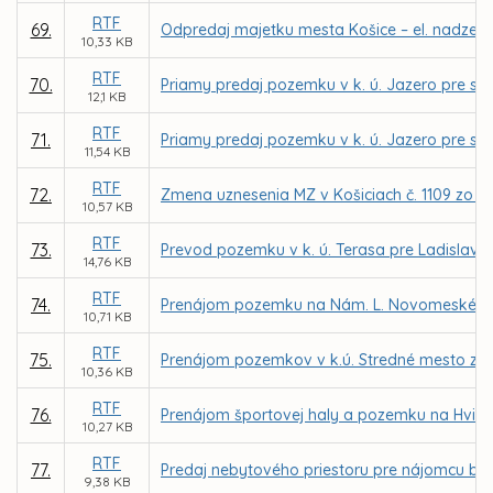
RTF
69.
Odpredaj majetku mesta Košice – el. nadzem.
10,33 KB
RTF
70.
Priamy predaj pozemku v k. ú. Jazero pre spo
12,1 KB
RTF
71.
Priamy predaj pozemku v k. ú. Jazero pre spol
11,54 KB
RTF
72.
Zmena uznesenia MZ v Košiciach č. 1109 zo d
10,57 KB
RTF
73.
Prevod pozemku v k. ú. Terasa pre Ladislava
14,76 KB
RTF
74.
Prenájom pozemku na Nám. L. Novomeského v 
10,71 KB
RTF
75.
Prenájom pozemkov v k.ú. Stredné mesto z dô
10,36 KB
RTF
76.
Prenájom športovej haly a pozemku na Hviezd
10,27 KB
RTF
77.
Predaj nebytového priestoru pre nájomcu bea v
9,38 KB