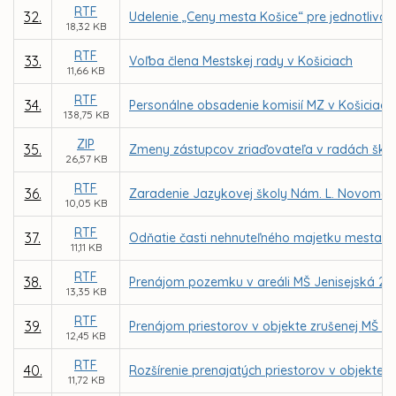
RTF
32.
Udelenie „Ceny mesta Košice“ pre jednotlivcov
18,32 KB
RTF
33.
Voľba člena Mestskej rady v Košiciach
11,66 KB
RTF
34.
Personálne obsadenie komisií MZ v Košiciach
138,75 KB
ZIP
35.
Zmeny zástupcov zriaďovateľa v radách škôl 
26,57 KB
RTF
36.
Zaradenie Jazykovej školy Nám. L. Novomeské
10,05 KB
RTF
37.
Odňatie časti nehnuteľného majetku mesta – 
11,11 KB
RTF
38.
Prenájom pozemku v areáli MŠ Jenisejská 24,
13,35 KB
RTF
39.
Prenájom priestorov v objekte zrušenej MŠ Jeg
12,45 KB
RTF
40.
Rozšírenie prenajatých priestorov v objekte z
11,72 KB