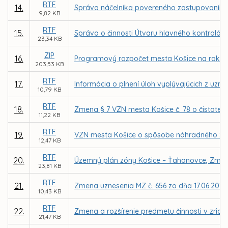
RTF
14.
Správa náčelníka povereného zastupovaním Mes
9,82 KB
RTF
15.
Správa o činnosti Útvaru hlavného kontrolór
23,34 KB
ZIP
16.
Programový rozpočet mesta Košice na roky 2
203,53 KB
RTF
17.
Informácia o plnení úloh vyplývajúcich z uzn
10,79 KB
RTF
18.
Zmena § 7 VZN mesta Košice č. 78 o čistote 
11,22 KB
RTF
19.
VZN mesta Košice o spôsobe náhradného z
12,47 KB
RTF
20.
Územný plán zóny Košice – Ťahanovce, Zmen
23,81 KB
RTF
21.
Zmena uznesenia MZ č. 656 zo dňa 17.06.2013
10,43 KB
RTF
22.
Zmena a rozšírenie predmetu činnosti v zriaď
21,47 KB