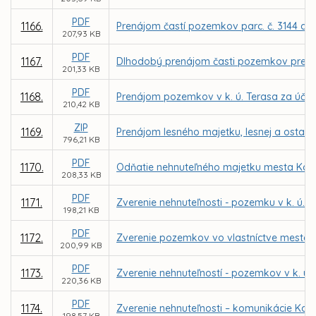
PDF
1166.
Prenájom častí pozemkov parc. č. 3144 a 1
207,93 KB
PDF
1167.
Dlhodobý prenájom časti pozemkov pre MČ 
201,33 KB
PDF
1168.
Prenájom pozemkov v k. ú. Terasa za účelo
210,42 KB
ZIP
1169.
Prenájom lesného majetku, lesnej a ostatn
796,21 KB
PDF
1170.
Odňatie nehnuteľného majetku mesta Koši
208,33 KB
PDF
1171.
Zverenie nehnuteľnosti - pozemku v k. ú. 
198,21 KB
PDF
1172.
Zverenie pozemkov vo vlastníctve mesta Koš
200,99 KB
PDF
1173.
Zverenie nehnuteľností - pozemkov v k. ú.
220,36 KB
PDF
1174.
Zverenie nehnuteľnosti – komunikácie Kap
198,57 KB