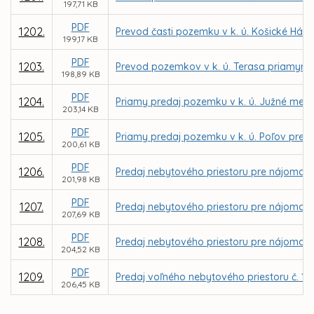
197,71 KB
PDF
1202.
Prevod časti pozemku v k. ú. Košické Hám
199,17 KB
PDF
1203.
Prevod pozemkov v k. ú. Terasa priamym 
198,89 KB
PDF
1204.
Priamy predaj pozemku v k. ú. Južné mes
203,14 KB
PDF
1205.
Priamy predaj pozemku v k. ú. Poľov pre 
200,61 KB
PDF
1206.
Predaj nebytového priestoru pre nájomcu D
201,98 KB
PDF
1207.
Predaj nebytového priestoru pre nájomcu I
207,69 KB
PDF
1208.
Predaj nebytového priestoru pre nájomcu S
204,52 KB
PDF
1209.
Predaj voľného nebytového priestoru č. 1 -
206,45 KB