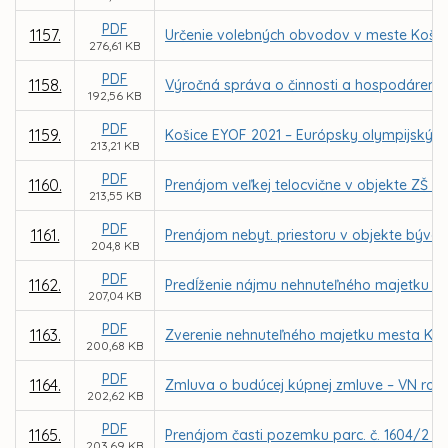
PDF
1157.
Určenie volebných obvodov v meste Košic
276,61 KB
PDF
1158.
Výročná správa o činnosti a hospodárení za
192,56 KB
PDF
1159.
Košice EYOF 2021 – Európsky olympijský fe
213,21 KB
PDF
1160.
Prenájom veľkej telocvične v objekte ZŠ 
213,55 KB
PDF
1161.
Prenájom nebyt. priestoru v objekte býval
204,8 KB
PDF
1162.
Predĺženie nájmu nehnuteľného majetku pr
207,04 KB
PDF
1163.
Zverenie nehnuteľného majetku mesta Koš
200,68 KB
PDF
1164.
Zmluva o budúcej kúpnej zmluve – VN rozv
202,62 KB
PDF
1165.
Prenájom časti pozemku parc. č. 1604/2 v 
203,69 KB