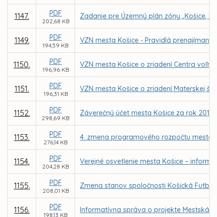
PDF
1147.
Zadanie pre Územný plán zóny „Košice, Lu
202,68 KB
PDF
1149.
VZN mesta Košice - Pravidlá prenajímania
194,59 KB
PDF
1150.
VZN mesta Košice o zriadení Centra voľnéh
196,96 KB
PDF
1151.
VZN mesta Košice o zriadení Materskej šk
196,31 KB
PDF
1152.
Záverečný účet mesta Košice za rok 2017
298,69 KB
PDF
1153.
4. zmena programového rozpočtu mesta K
276,14 KB
PDF
1154.
Verejné osvetlenie mesta Košice – inform
204,28 KB
PDF
1155.
Zmena stanov spoločnosti Košická Futbalov
208,01 KB
PDF
1156.
Informatívna správa o projekte Mestská k
198,13 KB