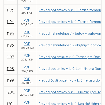
199,6 KB
PDF
1193.
Prevod pozemkov v k. ú. Terasa formou z
214,18 KB
PDF
1194.
Prevod pozemkov v k. ú. Terasa formou z
207,95 KB
PDF
1195.
Prevod nehnuteľností – bytov v bytovom d
221,23 KB
PDF
1196.
Prevod nehnuteľností – obytných domov n
203,25 KB
PDF
1197.
Prevod pozemku v k. ú. Terasa pre Doc. In
203,11 KB
PDF
1198.
Prevod pozemku v k. ú. Lorinčík pre Dam
204,8 KB
PDF
1199.
Prevod častí pozemku v k. ú. Terasa do be
207,58 KB
PDF
1200.
Prevod pozemkov v k. ú. Huštáky pre Agent
204,99 KB
PDF
1201.
Prevod pozemkov v k. ú. Košické Hámre pr