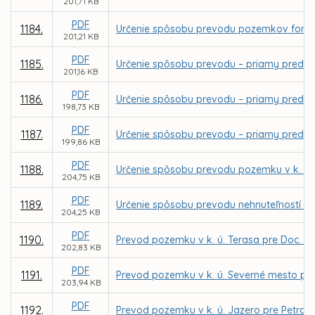
201,71 KB
PDF
1184.
Určenie spôsobu prevodu pozemkov formou 
201,21 KB
PDF
1185.
Určenie spôsobu prevodu – priamy predaj p
201,16 KB
PDF
1186.
Určenie spôsobu prevodu – priamy predaj 
198,73 KB
PDF
1187.
Určenie spôsobu prevodu – priamy predaj 
199,86 KB
PDF
1188.
Určenie spôsobu prevodu pozemku v k. ú. 
204,75 KB
PDF
1189.
Určenie spôsobu prevodu nehnuteľností - 
204,25 KB
PDF
1190.
Prevod pozemku v k. ú. Terasa pre Doc. M
202,83 KB
PDF
1191.
Prevod pozemku v k. ú. Severné mesto pre
203,94 KB
PDF
1192.
Prevod pozemku v k. ú. Jazero pre Petra