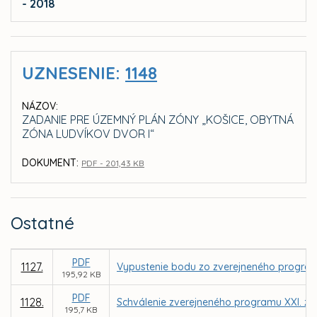
- 2018
UZNESENIE:
1148
NÁZOV:
ZADANIE PRE ÚZEMNÝ PLÁN ZÓNY „KOŠICE, OBYTNÁ
ZÓNA LUDVÍKOV DVOR I“
DOKUMENT:
PDF - 201,43 KB
Ostatné
PDF
1127.
Vypustenie bodu zo zverejneného program
195,92 KB
PDF
1128.
Schválenie zverejneného programu XXI. za
195,7 KB