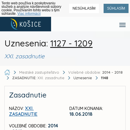
Tento web používa k poskytovaniu
služieb a analýze návštevnosti súbory
NESÚHLASÍM
SÚHLASÍM
cookie. Používaním tohto webu s tým
súhlasíte.
Viac informácií
Uznesenia:
1127 - 1209
XXI. zasadnutie
Mestské zastupiteľstvo
Volebné obdobie:
2014 - 2018
ZASADNUTIE:
XXI. zasadnutie
Uznesenie
1148
Zasadnutie
XXI.
NÁZOV:
DÁTUM KONANIA:
ZASADNUTIE
18.06.2018
2014
VOLEBNÉ OBDOBIE: