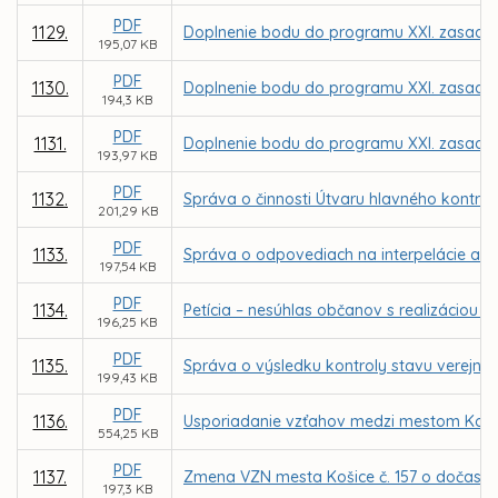
PDF
1129.
Doplnenie bodu do programu XXI. zasadnu
195,07 KB
PDF
1130.
Doplnenie bodu do programu XXI. zasadnu
194,3 KB
PDF
1131.
Doplnenie bodu do programu XXI. zasadnu
193,97 KB
PDF
1132.
Správa o činnosti Útvaru hlavného kontro
201,29 KB
PDF
1133.
Správa o odpovediach na interpelácie a d
197,54 KB
PDF
1134.
Petícia – nesúhlas občanov s realizáciou
196,25 KB
PDF
1135.
Správa o výsledku kontroly stavu verejnýc
199,43 KB
PDF
1136.
Usporiadanie vzťahov medzi mestom Košice 
554,25 KB
PDF
1137.
Zmena VZN mesta Košice č. 157 o dočasn
197,3 KB