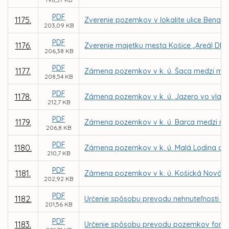
PDF
1175.
Zverenie pozemkov v lokalite ulice Benado
203,09 KB
PDF
1176.
Zverenie majetku mesta Košice „Areál DMS,
206,38 KB
PDF
1177.
Zámena pozemkov v k. ú. Šaca medzi mesto
208,54 KB
PDF
1178.
Zámena pozemkov v k. ú. Jazero vo vlast
212,7 KB
PDF
1179.
Zámena pozemkov v k. ú. Barca medzi me
206,8 KB
PDF
1180.
Zámena pozemkov v k. ú. Malá Lodina a K
210,7 KB
PDF
1181.
Zámena pozemkov v k. ú. Košická Nová Ves
202,92 KB
PDF
1182.
Určenie spôsobu prevodu nehnuteľnosti - b
201,56 KB
PDF
1183.
Určenie spôsobu prevodu pozemkov formou 