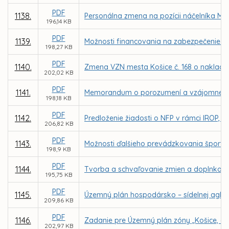
PDF
1138.
Personálna zmena na pozícii náčelníka Mes
196,14 KB
PDF
1139.
Možnosti financovania na zabezpečenie k
198,27 KB
PDF
1140.
Zmena VZN mesta Košice č. 168 o naklad
202,02 KB
PDF
1141.
Memorandum o porozumení a vzájomnej spolu
198,18 KB
PDF
1142.
Predloženie žiadosti o NFP v rámci IROP, P
206,82 KB
PDF
1143.
Možnosti ďalšieho prevádzkovania športove
198,9 KB
PDF
1144.
Tvorba a schvaľovanie zmien a doplnkov
195,75 KB
PDF
1145.
Územný plán hospodársko – sídelnej aglom
209,86 KB
PDF
1146.
Zadanie pre Územný plán zóny „Košice, ob
202,97 KB