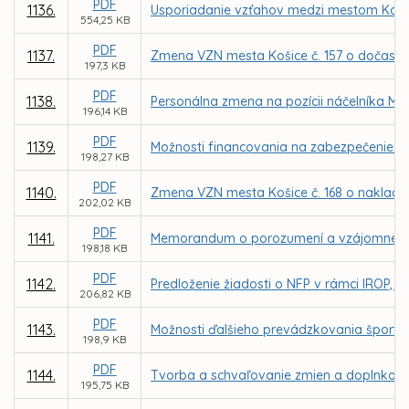
PDF
1136.
Usporiadanie vzťahov medzi mestom Košice 
554,25 KB
PDF
1137.
Zmena VZN mesta Košice č. 157 o dočasn
197,3 KB
PDF
1138.
Personálna zmena na pozícii náčelníka Mes
196,14 KB
PDF
1139.
Možnosti financovania na zabezpečenie k
198,27 KB
PDF
1140.
Zmena VZN mesta Košice č. 168 o naklad
202,02 KB
PDF
1141.
Memorandum o porozumení a vzájomnej spolu
198,18 KB
PDF
1142.
Predloženie žiadosti o NFP v rámci IROP, P
206,82 KB
PDF
1143.
Možnosti ďalšieho prevádzkovania športove
198,9 KB
PDF
1144.
Tvorba a schvaľovanie zmien a doplnkov
195,75 KB