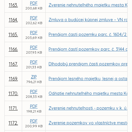
PDF
1163.
Zverenie nehnuteľného majetku mesta Koš
200,68 KB
PDF
1164.
Zmluva o budúcej kúpnej zmluve – VN rozv
202,62 KB
PDF
1165.
Prenájom časti pozemku parc. č. 1604/2 v 
203,69 KB
PDF
1166.
Prenájom častí pozemkov parc. č. 3144 a 1
207,93 KB
PDF
1167.
Dlhodobý prenájom časti pozemkov pre MČ 
201,33 KB
ZIP
1169.
Prenájom lesného majetku, lesnej a ostatn
796,21 KB
PDF
1170.
Odňatie nehnuteľného majetku mesta Koši
208,33 KB
PDF
1171.
Zverenie nehnuteľnosti - pozemku v k. ú. 
198,21 KB
PDF
1172.
Zverenie pozemkov vo vlastníctve mesta Koš
200,99 KB