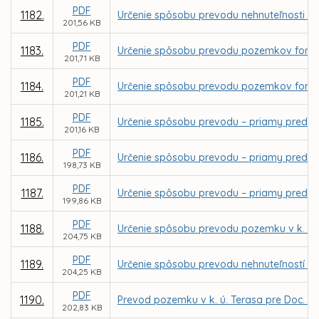
PDF
1182.
Určenie spôsobu prevodu nehnuteľnosti - b
201,56 KB
PDF
1183.
Určenie spôsobu prevodu pozemkov formou 
201,71 KB
PDF
1184.
Určenie spôsobu prevodu pozemkov formou 
201,21 KB
PDF
1185.
Určenie spôsobu prevodu – priamy predaj p
201,16 KB
PDF
1186.
Určenie spôsobu prevodu – priamy predaj 
198,73 KB
PDF
1187.
Určenie spôsobu prevodu – priamy predaj 
199,86 KB
PDF
1188.
Určenie spôsobu prevodu pozemku v k. ú. 
204,75 KB
PDF
1189.
Určenie spôsobu prevodu nehnuteľností - 
204,25 KB
PDF
1190.
Prevod pozemku v k. ú. Terasa pre Doc. M
202,83 KB