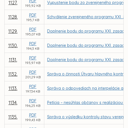
PDF
1127.
Vypustenie bodu zo zverejneného program
195,92 KB
PDF
1128.
Schválenie zverejneného programu XXI. za
195,7 KB
PDF
1129.
Doplnenie bodu do programu XXI. zasadnu
195,07 KB
PDF
1130.
Doplnenie bodu do programu XXI. zasadnu
194,3 KB
PDF
1131.
Doplnenie bodu do programu XXI. zasadnu
193,97 KB
PDF
1132.
Správa o činnosti Útvaru hlavného kontro
201,29 KB
PDF
1133.
Správa o odpovediach na interpelácie a d
197,54 KB
PDF
1134.
Petícia – nesúhlas občanov s realizáciou
196,25 KB
PDF
1135.
Správa o výsledku kontroly stavu verejnýc
199,43 KB