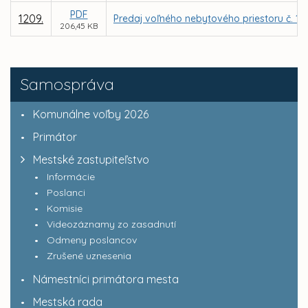
PDF
1209.
Predaj voľného nebytového priestoru č. 1 -
206,45 KB
Samospráva
Komunálne voľby 2026
Primátor
Mestské zastupiteľstvo
Informácie
Poslanci
Komisie
Videozáznamy zo zasadnutí
Odmeny poslancov
Zrušené uznesenia
Námestníci primátora mesta
Mestská rada