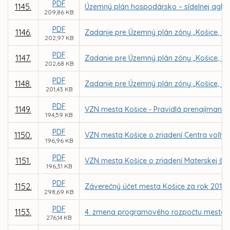
PDF
1145.
Územný plán hospodársko – sídelnej aglom
209,86 KB
PDF
1146.
Zadanie pre Územný plán zóny „Košice, ob
202,97 KB
PDF
1147.
Zadanie pre Územný plán zóny „Košice, Lu
202,68 KB
PDF
1148.
Zadanie pre Územný plán zóny „Košice, ob
201,43 KB
PDF
1149.
VZN mesta Košice - Pravidlá prenajímania
194,59 KB
PDF
1150.
VZN mesta Košice o zriadení Centra voľnéh
196,96 KB
PDF
1151.
VZN mesta Košice o zriadení Materskej šk
196,31 KB
PDF
1152.
Záverečný účet mesta Košice za rok 2017
298,69 KB
PDF
1153.
4. zmena programového rozpočtu mesta K
276,14 KB