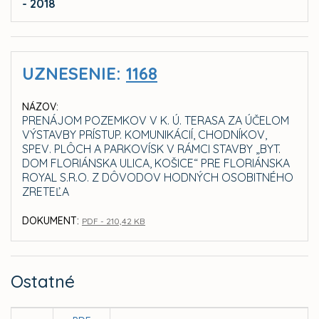
- 2018
UZNESENIE:
1168
NÁZOV:
PRENÁJOM POZEMKOV V K. Ú. TERASA ZA ÚČELOM
VÝSTAVBY PRÍSTUP. KOMUNIKÁCIÍ, CHODNÍKOV,
SPEV. PLÔCH A PARKOVÍSK V RÁMCI STAVBY „BYT.
DOM FLORIÁNSKA ULICA, KOŠICE“ PRE FLORIÁNSKA
ROYAL S.R.O. Z DÔVODOV HODNÝCH OSOBITNÉHO
ZRETEĽA
DOKUMENT:
PDF - 210,42 KB
Ostatné