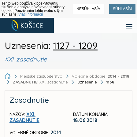
Tento web používa k poskytovaniu
služieb a analýze návštevnosti súbory
NESÚHLASÍM
SÚHLASÍM
cookie. Používaním tohto webu s tým
súhlasíte.
Viac informácií
Uznesenia:
1127 - 1209
XXI. zasadnutie
Mestské zastupiteľstvo
Volebné obdobie:
2014 - 2018
ZASADNUTIE:
XXI. zasadnutie
Uznesenie
1168
Zasadnutie
XXI.
NÁZOV:
DÁTUM KONANIA:
ZASADNUTIE
18.06.2018
2014
VOLEBNÉ OBDOBIE: