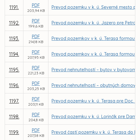
PDF
1191.
Prevod pozemku v k. ú. Severné mesto pre
203,94 KB
PDF
1192.
Prevod pozemku v k. ú. Jazero pre Petra
199,6 KB
PDF
1193.
Prevod pozemkov v k. ú. Terasa formou z
214,18 KB
PDF
1194.
Prevod pozemkov v k. ú. Terasa formou z
207,95 KB
PDF
1195.
Prevod nehnuteľností – bytov v bytovom d
221,23 KB
PDF
1196.
Prevod nehnuteľností – obytných domov n
203,25 KB
PDF
1197.
Prevod pozemku v k. ú. Terasa pre Doc. In
203,11 KB
PDF
1198.
Prevod pozemku v k. ú. Lorinčík pre Dam
204,8 KB
PDF
1199.
Prevod častí pozemku v k. ú. Terasa do be
207,58 KB