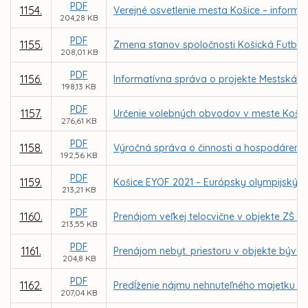
PDF
1154.
Verejné osvetlenie mesta Košice – inform
204,28 KB
PDF
1155.
Zmena stanov spoločnosti Košická Futbalov
208,01 KB
PDF
1156.
Informatívna správa o projekte Mestská k
198,13 KB
PDF
1157.
Určenie volebných obvodov v meste Košic
276,61 KB
PDF
1158.
Výročná správa o činnosti a hospodárení za
192,56 KB
PDF
1159.
Košice EYOF 2021 – Európsky olympijský fe
213,21 KB
PDF
1160.
Prenájom veľkej telocvične v objekte ZŠ 
213,55 KB
PDF
1161.
Prenájom nebyt. priestoru v objekte býval
204,8 KB
PDF
1162.
Predĺženie nájmu nehnuteľného majetku pr
207,04 KB