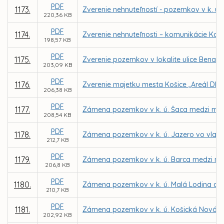
PDF
1173.
Zverenie nehnuteľností - pozemkov v k. ú.
220,36 KB
PDF
1174.
Zverenie nehnuteľnosti – komunikácie Kap
198,57 KB
PDF
1175.
Zverenie pozemkov v lokalite ulice Benado
203,09 KB
PDF
1176.
Zverenie majetku mesta Košice „Areál DMS,
206,38 KB
PDF
1177.
Zámena pozemkov v k. ú. Šaca medzi mesto
208,54 KB
PDF
1178.
Zámena pozemkov v k. ú. Jazero vo vlast
212,7 KB
PDF
1179.
Zámena pozemkov v k. ú. Barca medzi me
206,8 KB
PDF
1180.
Zámena pozemkov v k. ú. Malá Lodina a K
210,7 KB
PDF
1181.
Zámena pozemkov v k. ú. Košická Nová Ves
202,92 KB