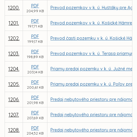
PDF
1200.
Prevod pozemkov v k. ú. Huštáky pre Agent
204,99 KB
PDF
1201.
Prevod pozemkov v k. ú. Košické Hámre pr
197,71 KB
PDF
1202.
Prevod časti pozemku v k. ú. Košické Hám
199,17 KB
PDF
1203.
Prevod pozemkov v k. ú. Terasa priamym 
198,89 KB
PDF
1204.
Priamy predaj pozemku v k. ú. Južné mes
203,14 KB
PDF
1205.
Priamy predaj pozemku v k. ú. Poľov pre 
200,61 KB
PDF
1206.
Predaj nebytového priestoru pre nájomcu D
201,98 KB
PDF
1207.
Predaj nebytového priestoru pre nájomcu I
207,69 KB
PDF
1208.
Predaj nebytového priestoru pre nájomcu S
204,52 KB