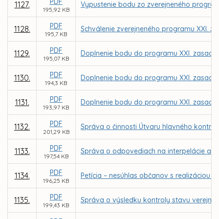
PDF
1127.
Vypustenie bodu zo zverejneného program
195,92 KB
PDF
1128.
Schválenie zverejneného programu XXI. za
195,7 KB
PDF
1129.
Doplnenie bodu do programu XXI. zasadnu
195,07 KB
PDF
1130.
Doplnenie bodu do programu XXI. zasadnu
194,3 KB
PDF
1131.
Doplnenie bodu do programu XXI. zasadnu
193,97 KB
PDF
1132.
Správa o činnosti Útvaru hlavného kontro
201,29 KB
PDF
1133.
Správa o odpovediach na interpelácie a d
197,54 KB
PDF
1134.
Petícia – nesúhlas občanov s realizáciou
196,25 KB
PDF
1135.
Správa o výsledku kontroly stavu verejnýc
199,43 KB