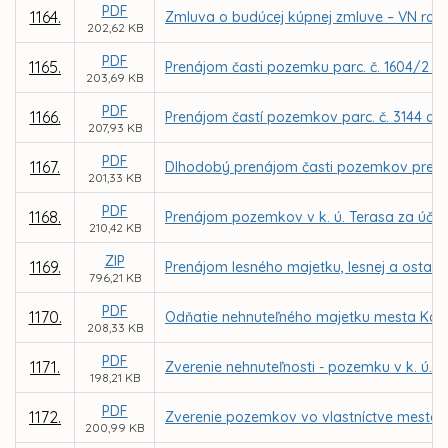
PDF
1164.
Zmluva o budúcej kúpnej zmluve – VN rozv
202,62 KB
PDF
1165.
Prenájom časti pozemku parc. č. 1604/2 v 
203,69 KB
PDF
1166.
Prenájom častí pozemkov parc. č. 3144 a 1
207,93 KB
PDF
1167.
Dlhodobý prenájom časti pozemkov pre MČ 
201,33 KB
PDF
1168.
Prenájom pozemkov v k. ú. Terasa za účelo
210,42 KB
ZIP
1169.
Prenájom lesného majetku, lesnej a ostatn
796,21 KB
PDF
1170.
Odňatie nehnuteľného majetku mesta Koši
208,33 KB
PDF
1171.
Zverenie nehnuteľnosti - pozemku v k. ú. 
198,21 KB
PDF
1172.
Zverenie pozemkov vo vlastníctve mesta Koš
200,99 KB