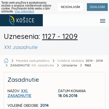
Tento web používa k poskytovaniu
služieb a analýze návštevnosti súbory
NESÚHLASÍM
SÚHLASÍM
cookie. Používaním tohto webu s tým
súhlasíte.
Viac informácií
Uznesenia:
1127 - 1209
XXI. zasadnutie
Mestské zastupiteľstvo
Volebné obdobie:
2014 - 2018
ZASADNUTIE:
XXI. zasadnutie
Uznesenie
1162
Zasadnutie
XXI.
NÁZOV:
DÁTUM KONANIA:
ZASADNUTIE
18.06.2018
2014
VOLEBNÉ OBDOBIE: