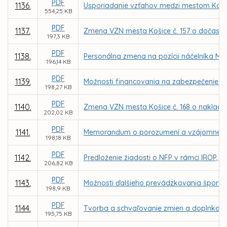
PDF
1136.
Usporiadanie vzťahov medzi mestom Košice 
554,25 KB
PDF
1137.
Zmena VZN mesta Košice č. 157 o dočasn
197,3 KB
PDF
1138.
Personálna zmena na pozícii náčelníka Mes
196,14 KB
PDF
1139.
Možnosti financovania na zabezpečenie k
198,27 KB
PDF
1140.
Zmena VZN mesta Košice č. 168 o naklad
202,02 KB
PDF
1141.
Memorandum o porozumení a vzájomnej spolu
198,18 KB
PDF
1142.
Predloženie žiadosti o NFP v rámci IROP, P
206,82 KB
PDF
1143.
Možnosti ďalšieho prevádzkovania športove
198,9 KB
PDF
1144.
Tvorba a schvaľovanie zmien a doplnkov
195,75 KB