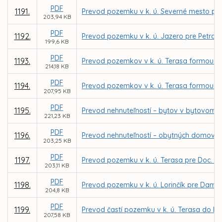
PDF
1191.
Prevod pozemku v k. ú. Severné mesto pre
203,94 KB
PDF
1192.
Prevod pozemku v k. ú. Jazero pre Petra
199,6 KB
PDF
1193.
Prevod pozemkov v k. ú. Terasa formou z
214,18 KB
PDF
1194.
Prevod pozemkov v k. ú. Terasa formou z
207,95 KB
PDF
1195.
Prevod nehnuteľností – bytov v bytovom d
221,23 KB
PDF
1196.
Prevod nehnuteľností – obytných domov n
203,25 KB
PDF
1197.
Prevod pozemku v k. ú. Terasa pre Doc. In
203,11 KB
PDF
1198.
Prevod pozemku v k. ú. Lorinčík pre Dam
204,8 KB
PDF
1199.
Prevod častí pozemku v k. ú. Terasa do be
207,58 KB