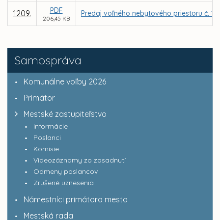
PDF
1209.
Predaj voľného nebytového priestoru č. 1 -
206,45 KB
Samospráva
Komunálne voľby 2026
Primátor
Mestské zastupiteľstvo
Informácie
Poslanci
Komisie
Videozáznamy zo zasadnutí
Odmeny poslancov
Zrušené uznesenia
Námestníci primátora mesta
Mestská rada