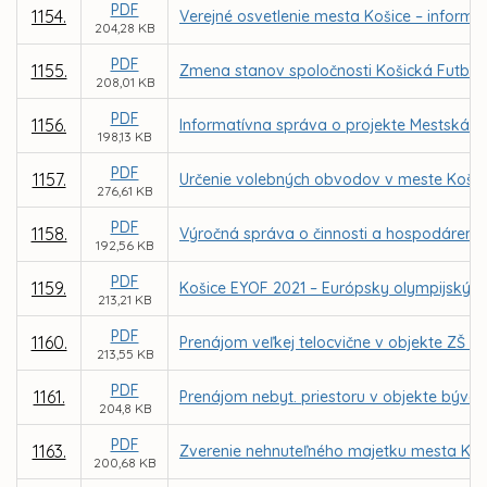
PDF
1154.
Verejné osvetlenie mesta Košice – inform
204,28 KB
PDF
1155.
Zmena stanov spoločnosti Košická Futbalov
208,01 KB
PDF
1156.
Informatívna správa o projekte Mestská k
198,13 KB
PDF
1157.
Určenie volebných obvodov v meste Košic
276,61 KB
PDF
1158.
Výročná správa o činnosti a hospodárení za
192,56 KB
PDF
1159.
Košice EYOF 2021 – Európsky olympijský fe
213,21 KB
PDF
1160.
Prenájom veľkej telocvične v objekte ZŠ 
213,55 KB
PDF
1161.
Prenájom nebyt. priestoru v objekte býval
204,8 KB
PDF
1163.
Zverenie nehnuteľného majetku mesta Koš
200,68 KB