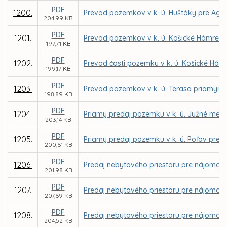
PDF
1200.
Prevod pozemkov v k. ú. Huštáky pre Agent
204,99 KB
PDF
1201.
Prevod pozemkov v k. ú. Košické Hámre pr
197,71 KB
PDF
1202.
Prevod časti pozemku v k. ú. Košické Hám
199,17 KB
PDF
1203.
Prevod pozemkov v k. ú. Terasa priamym 
198,89 KB
PDF
1204.
Priamy predaj pozemku v k. ú. Južné mes
203,14 KB
PDF
1205.
Priamy predaj pozemku v k. ú. Poľov pre 
200,61 KB
PDF
1206.
Predaj nebytového priestoru pre nájomcu D
201,98 KB
PDF
1207.
Predaj nebytového priestoru pre nájomcu I
207,69 KB
PDF
1208.
Predaj nebytového priestoru pre nájomcu S
204,52 KB