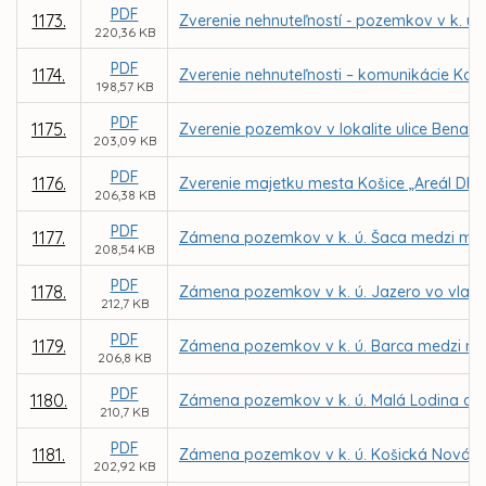
PDF
1173.
Zverenie nehnuteľností - pozemkov v k. ú.
220,36 KB
PDF
1174.
Zverenie nehnuteľnosti – komunikácie Kap
198,57 KB
PDF
1175.
Zverenie pozemkov v lokalite ulice Benado
203,09 KB
PDF
1176.
Zverenie majetku mesta Košice „Areál DMS,
206,38 KB
PDF
1177.
Zámena pozemkov v k. ú. Šaca medzi mesto
208,54 KB
PDF
1178.
Zámena pozemkov v k. ú. Jazero vo vlast
212,7 KB
PDF
1179.
Zámena pozemkov v k. ú. Barca medzi me
206,8 KB
PDF
1180.
Zámena pozemkov v k. ú. Malá Lodina a K
210,7 KB
PDF
1181.
Zámena pozemkov v k. ú. Košická Nová Ves
202,92 KB