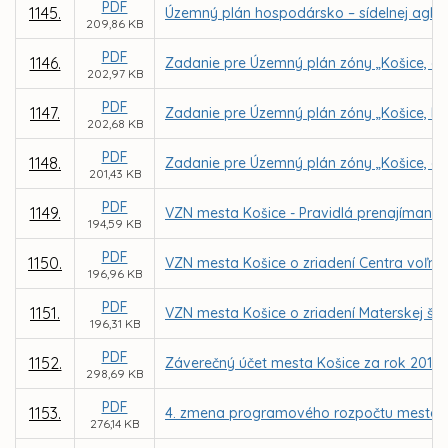
PDF
1145.
Územný plán hospodársko – sídelnej aglom
209,86 KB
PDF
1146.
Zadanie pre Územný plán zóny „Košice, ob
202,97 KB
PDF
1147.
Zadanie pre Územný plán zóny „Košice, Lu
202,68 KB
PDF
1148.
Zadanie pre Územný plán zóny „Košice, ob
201,43 KB
PDF
1149.
VZN mesta Košice - Pravidlá prenajímania
194,59 KB
PDF
1150.
VZN mesta Košice o zriadení Centra voľnéh
196,96 KB
PDF
1151.
VZN mesta Košice o zriadení Materskej šk
196,31 KB
PDF
1152.
Záverečný účet mesta Košice za rok 2017
298,69 KB
PDF
1153.
4. zmena programového rozpočtu mesta K
276,14 KB