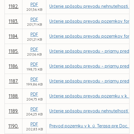
PDF
1182.
Určenie spôsobu prevodu nehnuteľnosti - b
201,56 KB
PDF
1183.
Určenie spôsobu prevodu pozemkov formou 
201,71 KB
PDF
1184.
Určenie spôsobu prevodu pozemkov formou 
201,21 KB
PDF
1185.
Určenie spôsobu prevodu – priamy predaj p
201,16 KB
PDF
1186.
Určenie spôsobu prevodu – priamy predaj 
198,73 KB
PDF
1187.
Určenie spôsobu prevodu – priamy predaj 
199,86 KB
PDF
1188.
Určenie spôsobu prevodu pozemku v k. ú. 
204,75 KB
PDF
1189.
Určenie spôsobu prevodu nehnuteľností - 
204,25 KB
PDF
1190.
Prevod pozemku v k. ú. Terasa pre Doc. M
202,83 KB