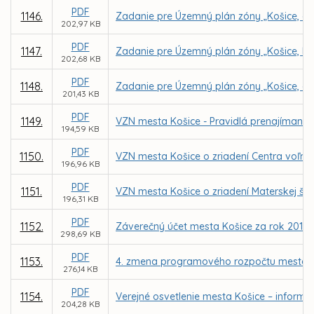
PDF
1146.
Zadanie pre Územný plán zóny „Košice, ob
202,97 KB
PDF
1147.
Zadanie pre Územný plán zóny „Košice, Lu
202,68 KB
PDF
1148.
Zadanie pre Územný plán zóny „Košice, ob
201,43 KB
PDF
1149.
VZN mesta Košice - Pravidlá prenajímania
194,59 KB
PDF
1150.
VZN mesta Košice o zriadení Centra voľnéh
196,96 KB
PDF
1151.
VZN mesta Košice o zriadení Materskej šk
196,31 KB
PDF
1152.
Záverečný účet mesta Košice za rok 2017
298,69 KB
PDF
1153.
4. zmena programového rozpočtu mesta K
276,14 KB
PDF
1154.
Verejné osvetlenie mesta Košice – inform
204,28 KB