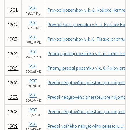
PDF
1201.
Prevod pozemkov v k. ú. Košické Hámre pr
197,71 KB
PDF
1202.
Prevod časti pozemku v k. ú. Košické Hám
199,17 KB
PDF
1203.
Prevod pozemkov v k. ú. Terasa priamym 
198,89 KB
PDF
1204.
Priamy predaj pozemku v k. ú. Južné mes
203,14 KB
PDF
1205.
Priamy predaj pozemku v k. ú. Poľov pre 
200,61 KB
PDF
1206.
Predaj nebytového priestoru pre nájomcu D
201,98 KB
PDF
1207.
Predaj nebytového priestoru pre nájomcu I
207,69 KB
PDF
1208.
Predaj nebytového priestoru pre nájomcu S
204,52 KB
PDF
1209.
Predaj voľného nebytového priestoru č. 1 -
206,45 KB