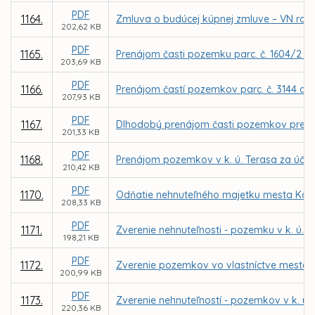
PDF
1164.
Zmluva o budúcej kúpnej zmluve – VN rozv
202,62 KB
PDF
1165.
Prenájom časti pozemku parc. č. 1604/2 v 
203,69 KB
PDF
1166.
Prenájom častí pozemkov parc. č. 3144 a 1
207,93 KB
PDF
1167.
Dlhodobý prenájom časti pozemkov pre MČ 
201,33 KB
PDF
1168.
Prenájom pozemkov v k. ú. Terasa za účelo
210,42 KB
PDF
1170.
Odňatie nehnuteľného majetku mesta Koši
208,33 KB
PDF
1171.
Zverenie nehnuteľnosti - pozemku v k. ú. 
198,21 KB
PDF
1172.
Zverenie pozemkov vo vlastníctve mesta Koš
200,99 KB
PDF
1173.
Zverenie nehnuteľností - pozemkov v k. ú.
220,36 KB