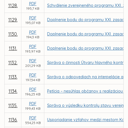
PDF
1128.
Schválenie zverejneného programu XXI. za
195,7 KB
PDF
1129.
Doplnenie bodu do programu XXI. zasadnu
195,07 KB
PDF
1130.
Doplnenie bodu do programu XXI. zasadnu
194,3 KB
PDF
1131.
Doplnenie bodu do programu XXI. zasadnu
193,97 KB
PDF
1132.
Správa o činnosti Útvaru hlavného kontro
201,29 KB
PDF
1133.
Správa o odpovediach na interpelácie a d
197,54 KB
PDF
1134.
Petícia – nesúhlas občanov s realizáciou
196,25 KB
PDF
1135.
Správa o výsledku kontroly stavu verejnýc
199,43 KB
PDF
1136.
Usporiadanie vzťahov medzi mestom Košice 
554,25 KB