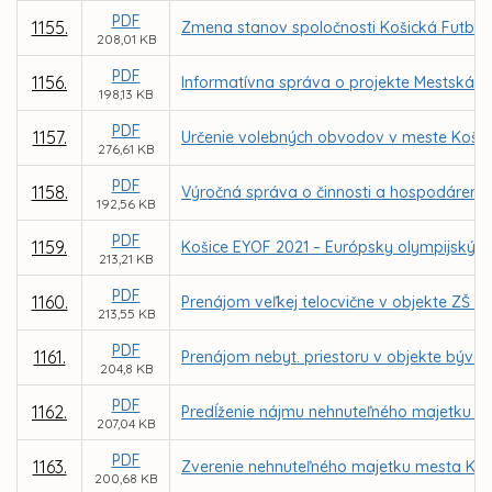
PDF
1155.
Zmena stanov spoločnosti Košická Futbalov
208,01 KB
PDF
1156.
Informatívna správa o projekte Mestská k
198,13 KB
PDF
1157.
Určenie volebných obvodov v meste Košic
276,61 KB
PDF
1158.
Výročná správa o činnosti a hospodárení za
192,56 KB
PDF
1159.
Košice EYOF 2021 – Európsky olympijský fe
213,21 KB
PDF
1160.
Prenájom veľkej telocvične v objekte ZŠ 
213,55 KB
PDF
1161.
Prenájom nebyt. priestoru v objekte býval
204,8 KB
PDF
1162.
Predĺženie nájmu nehnuteľného majetku pr
207,04 KB
PDF
1163.
Zverenie nehnuteľného majetku mesta Koš
200,68 KB