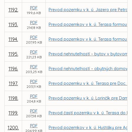
PDF
1192.
Prevod pozemku v k. ú. Jazero pre Petra
199,6 KB
PDF
1193.
Prevod pozemkov v k. ú. Terasa formou z
214,18 KB
PDF
1194.
Prevod pozemkov v k. ú. Terasa formou z
207,95 KB
PDF
1195.
Prevod nehnuteľností – bytov v bytovom d
221,23 KB
PDF
1196.
Prevod nehnuteľností – obytných domov n
203,25 KB
PDF
1197.
Prevod pozemku v k. ú. Terasa pre Doc. In
203,11 KB
PDF
1198.
Prevod pozemku v k. ú. Lorinčík pre Dam
204,8 KB
PDF
1199.
Prevod častí pozemku v k. ú. Terasa do be
207,58 KB
PDF
1200.
Prevod pozemkov v k. ú. Huštáky pre Agent
204,99 KB