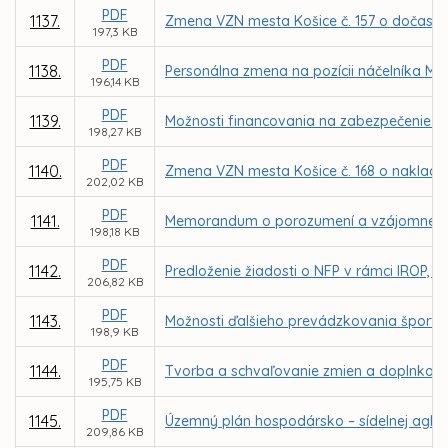
PDF
1137.
Zmena VZN mesta Košice č. 157 o dočasn
197,3 KB
PDF
1138.
Personálna zmena na pozícii náčelníka Mes
196,14 KB
PDF
1139.
Možnosti financovania na zabezpečenie k
198,27 KB
PDF
1140.
Zmena VZN mesta Košice č. 168 o naklad
202,02 KB
PDF
1141.
Memorandum o porozumení a vzájomnej spolu
198,18 KB
PDF
1142.
Predloženie žiadosti o NFP v rámci IROP, P
206,82 KB
PDF
1143.
Možnosti ďalšieho prevádzkovania športove
198,9 KB
PDF
1144.
Tvorba a schvaľovanie zmien a doplnkov
195,75 KB
PDF
1145.
Územný plán hospodársko – sídelnej aglom
209,86 KB