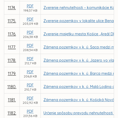
PDF
1174.
Zverenie nehnuteľnosti – komunikácie Kap
198,57 KB
PDF
1175.
Zverenie pozemkov v lokalite ulice Benado
203,09 KB
PDF
1176.
Zverenie majetku mesta Košice „Areál DMS,
206,38 KB
PDF
1177.
Zámena pozemkov v k. ú. Šaca medzi mesto
208,54 KB
PDF
1178.
Zámena pozemkov v k. ú. Jazero vo vlast
212,7 KB
PDF
1179.
Zámena pozemkov v k. ú. Barca medzi me
206,8 KB
PDF
1180.
Zámena pozemkov v k. ú. Malá Lodina a K
210,7 KB
PDF
1181.
Zámena pozemkov v k. ú. Košická Nová Ves
202,92 KB
PDF
1182.
Určenie spôsobu prevodu nehnuteľnosti - b
201,56 KB