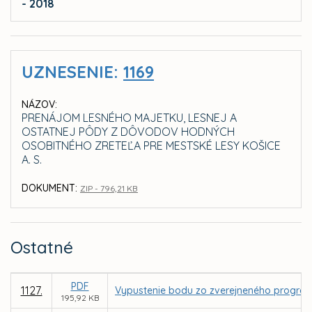
- 2018
UZNESENIE:
1169
NÁZOV:
PRENÁJOM LESNÉHO MAJETKU, LESNEJ A
OSTATNEJ PÔDY Z DÔVODOV HODNÝCH
OSOBITNÉHO ZRETEĽA PRE MESTSKÉ LESY KOŠICE
A. S.
DOKUMENT:
ZIP - 796,21 KB
Ostatné
PDF
1127.
Vypustenie bodu zo zverejneného program
195,92 KB