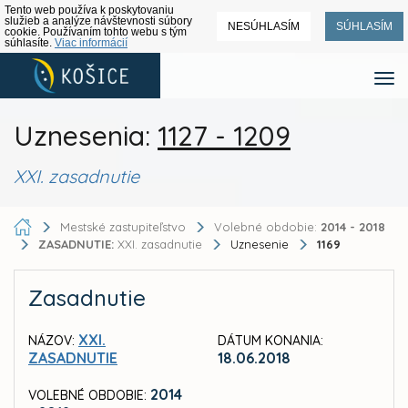
Tento web používa k poskytovaniu
služieb a analýze návštevnosti súbory
NESÚHLASÍM
SÚHLASÍM
cookie. Používaním tohto webu s tým
súhlasíte.
Viac informácií
Uznesenia:
1127 - 1209
XXI. zasadnutie
Mestské zastupiteľstvo
Volebné obdobie:
2014 - 2018
ZASADNUTIE:
XXI. zasadnutie
Uznesenie
1169
Zasadnutie
XXI.
NÁZOV:
DÁTUM KONANIA:
ZASADNUTIE
18.06.2018
2014
VOLEBNÉ OBDOBIE: