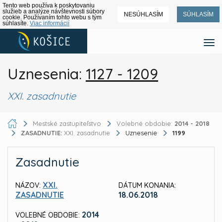
Tento web používa k poskytovaniu
služieb a analýze návštevnosti súbory
NESÚHLASÍM
SÚHLASÍM
cookie. Používaním tohto webu s tým
súhlasíte.
Viac informácií
Uznesenia:
1127 - 1209
XXI. zasadnutie
Mestské zastupiteľstvo
Volebné obdobie:
2014 - 2018
ZASADNUTIE:
XXI. zasadnutie
Uznesenie
1199
Zasadnutie
XXI.
NÁZOV:
DÁTUM KONANIA:
ZASADNUTIE
18.06.2018
2014
VOLEBNÉ OBDOBIE: