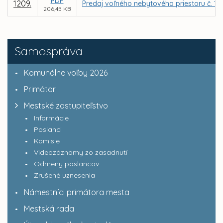
PDF
1209.
Predaj voľného nebytového priestoru č. 1 -
206,45 KB
Samospráva
Komunálne voľby 2026
Primátor
Mestské zastupiteľstvo
Informácie
Poslanci
Komisie
Videozáznamy zo zasadnutí
Odmeny poslancov
Zrušené uznesenia
Námestníci primátora mesta
Mestská rada