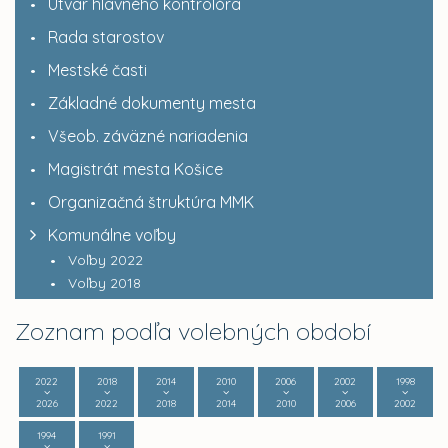
Útvar hlavného kontrolóra
Rada starostov
Mestské časti
Základné dokumenty mesta
Všeob. záväzné nariadenia
Magistrát mesta Košice
Organizačná štruktúra MMK
Komunálne voľby
Voľby 2022
Voľby 2018
Zoznam podľa volebných období
2022
2018
2014
2010
2006
2002
1998
2026
2022
2018
2014
2010
2006
2002
1994
1991