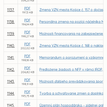
554,25 KB
PDF
1137.
Zmena VZN mesta Košice č. 157 o dočasn
197,3 KB
PDF
1138.
Personálna zmena na pozícii náčelníka Mes
196,14 KB
PDF
1139.
Možnosti financovania na zabezpečenie k
198,27 KB
PDF
1140.
Zmena VZN mesta Košice č. 168 o naklad
202,02 KB
PDF
1141.
Memorandum o porozumení a vzájomnej spolu
198,18 KB
PDF
1142.
Predloženie žiadosti o NFP v rámci IROP, P
206,82 KB
PDF
1143.
Možnosti ďalšieho prevádzkovania športove
198,9 KB
PDF
1144.
Tvorba a schvaľovanie zmien a doplnkov
195,75 KB
PDF
1145.
Územný plán hospodársko – sídelnej aglom