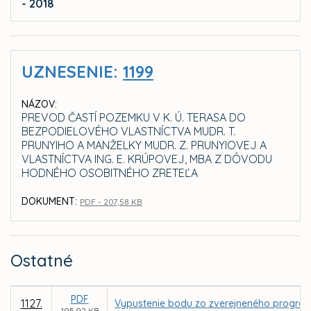
- 2018
UZNESENIE:
1199
NÁZOV:
PREVOD ČASTÍ POZEMKU V K. Ú. TERASA DO
BEZPODIELOVÉHO VLASTNÍCTVA MUDR. T.
PRUNYIHO A MANŽELKY MUDR. Z. PRUNYIOVEJ A
VLASTNÍCTVA ING. E. KRÚPOVEJ, MBA Z DÔVODU
HODNÉHO OSOBITNÉHO ZRETEĽA
DOKUMENT:
PDF - 207,58 KB
Ostatné
PDF
1127.
Vypustenie bodu zo zverejneného program
195,92 KB