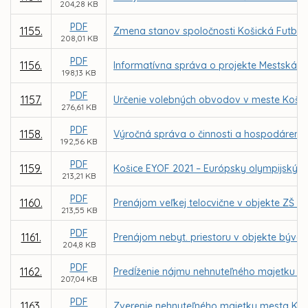
204,28 KB
PDF
1155.
Zmena stanov spoločnosti Košická Futbalov
208,01 KB
PDF
1156.
Informatívna správa o projekte Mestská k
198,13 KB
PDF
1157.
Určenie volebných obvodov v meste Košic
276,61 KB
PDF
1158.
Výročná správa o činnosti a hospodárení za
192,56 KB
PDF
1159.
Košice EYOF 2021 – Európsky olympijský fe
213,21 KB
PDF
1160.
Prenájom veľkej telocvične v objekte ZŠ 
213,55 KB
PDF
1161.
Prenájom nebyt. priestoru v objekte býval
204,8 KB
PDF
1162.
Predĺženie nájmu nehnuteľného majetku pr
207,04 KB
PDF
1163.
Zverenie nehnuteľného majetku mesta Koš