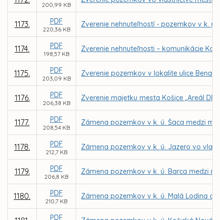
200,99 KB
PDF
1173.
Zverenie nehnuteľností - pozemkov v k. ú.
220,36 KB
PDF
1174.
Zverenie nehnuteľnosti – komunikácie Kap
198,57 KB
PDF
1175.
Zverenie pozemkov v lokalite ulice Benado
203,09 KB
PDF
1176.
Zverenie majetku mesta Košice „Areál DMS,
206,38 KB
PDF
1177.
Zámena pozemkov v k. ú. Šaca medzi mesto
208,54 KB
PDF
1178.
Zámena pozemkov v k. ú. Jazero vo vlast
212,7 KB
PDF
1179.
Zámena pozemkov v k. ú. Barca medzi me
206,8 KB
PDF
1180.
Zámena pozemkov v k. ú. Malá Lodina a K
210,7 KB
PDF