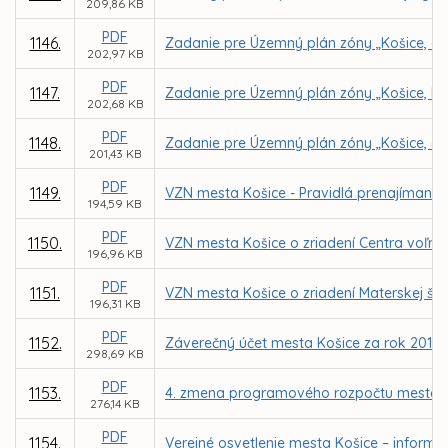
209,86 KB
PDF
1146.
Zadanie pre Územný plán zóny „Košice, ob
202,97 KB
PDF
1147.
Zadanie pre Územný plán zóny „Košice, Lu
202,68 KB
PDF
1148.
Zadanie pre Územný plán zóny „Košice, ob
201,43 KB
PDF
1149.
VZN mesta Košice - Pravidlá prenajímania
194,59 KB
PDF
1150.
VZN mesta Košice o zriadení Centra voľnéh
196,96 KB
PDF
1151.
VZN mesta Košice o zriadení Materskej šk
196,31 KB
PDF
1152.
Záverečný účet mesta Košice za rok 2017
298,69 KB
PDF
1153.
4. zmena programového rozpočtu mesta K
276,14 KB
PDF
1154.
Verejné osvetlenie mesta Košice – inform