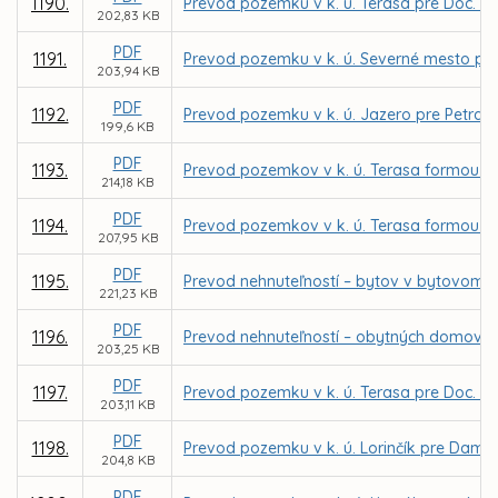
1190.
Prevod pozemku v k. ú. Terasa pre Doc. M
202,83 KB
PDF
1191.
Prevod pozemku v k. ú. Severné mesto pre
203,94 KB
PDF
1192.
Prevod pozemku v k. ú. Jazero pre Petra
199,6 KB
PDF
1193.
Prevod pozemkov v k. ú. Terasa formou z
214,18 KB
PDF
1194.
Prevod pozemkov v k. ú. Terasa formou z
207,95 KB
PDF
1195.
Prevod nehnuteľností – bytov v bytovom d
221,23 KB
PDF
1196.
Prevod nehnuteľností – obytných domov n
203,25 KB
PDF
1197.
Prevod pozemku v k. ú. Terasa pre Doc. In
203,11 KB
PDF
1198.
Prevod pozemku v k. ú. Lorinčík pre Dam
204,8 KB
PDF