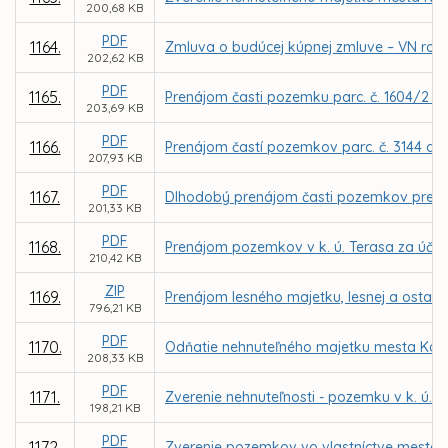
200,68 KB
PDF
1164.
Zmluva o budúcej kúpnej zmluve – VN rozv
202,62 KB
PDF
1165.
Prenájom časti pozemku parc. č. 1604/2 v 
203,69 KB
PDF
1166.
Prenájom častí pozemkov parc. č. 3144 a 1
207,93 KB
PDF
1167.
Dlhodobý prenájom časti pozemkov pre MČ 
201,33 KB
PDF
1168.
Prenájom pozemkov v k. ú. Terasa za účelo
210,42 KB
ZIP
1169.
Prenájom lesného majetku, lesnej a ostatn
796,21 KB
PDF
1170.
Odňatie nehnuteľného majetku mesta Koši
208,33 KB
PDF
1171.
Zverenie nehnuteľnosti - pozemku v k. ú. 
198,21 KB
PDF
1172.
Zverenie pozemkov vo vlastníctve mesta Koš