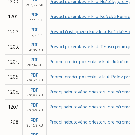
1200.
Prevod pozemkov v k. ú. Huštáky pre Agent
204,99 KB
PDF
1201.
Prevod pozemkov v k. ú. Košické Hámre pr
197,71 KB
PDF
1202.
Prevod časti pozemku v k. ú. Košické Hám
199,17 KB
PDF
1203.
Prevod pozemkov v k. ú. Terasa priamym 
198,89 KB
PDF
1204.
Priamy predaj pozemku v k. ú. Južné mes
203,14 KB
PDF
1205.
Priamy predaj pozemku v k. ú. Poľov pre 
200,61 KB
PDF
1206.
Predaj nebytového priestoru pre nájomcu D
201,98 KB
PDF
1207.
Predaj nebytového priestoru pre nájomcu I
207,69 KB
PDF
1208.
Predaj nebytového priestoru pre nájomcu S
204,52 KB