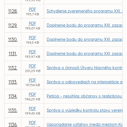
PDF
1128.
Schválenie zverejneného programu XXI. za
195,7 KB
PDF
1129.
Doplnenie bodu do programu XXI. zasadnu
195,07 KB
PDF
1130.
Doplnenie bodu do programu XXI. zasadnu
194,3 KB
PDF
1131.
Doplnenie bodu do programu XXI. zasadnu
193,97 KB
PDF
1132.
Správa o činnosti Útvaru hlavného kontro
201,29 KB
PDF
1133.
Správa o odpovediach na interpelácie a d
197,54 KB
PDF
1134.
Petícia – nesúhlas občanov s realizáciou
196,25 KB
PDF
1135.
Správa o výsledku kontroly stavu verejnýc
199,43 KB
PDF
1136.
Usporiadanie vzťahov medzi mestom Košice 