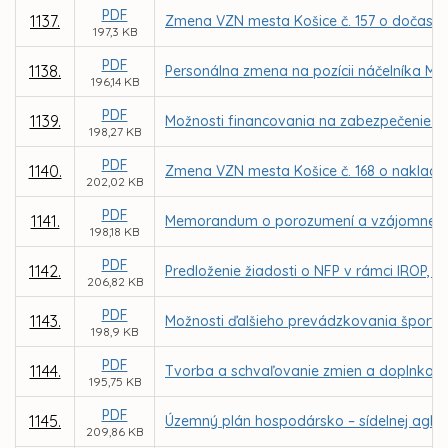
PDF
1137.
Zmena VZN mesta Košice č. 157 o dočasn
197,3 KB
PDF
1138.
Personálna zmena na pozícii náčelníka Mes
196,14 KB
PDF
1139.
Možnosti financovania na zabezpečenie k
198,27 KB
PDF
1140.
Zmena VZN mesta Košice č. 168 o naklad
202,02 KB
PDF
1141.
Memorandum o porozumení a vzájomnej spolu
198,18 KB
PDF
1142.
Predloženie žiadosti o NFP v rámci IROP, P
206,82 KB
PDF
1143.
Možnosti ďalšieho prevádzkovania športove
198,9 KB
PDF
1144.
Tvorba a schvaľovanie zmien a doplnkov
195,75 KB
PDF
1145.
Územný plán hospodársko – sídelnej aglom
209,86 KB