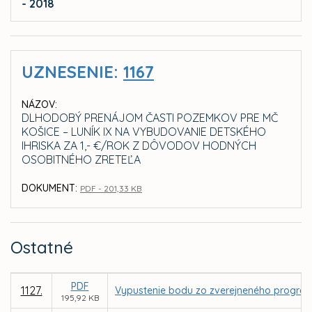
- 2018
UZNESENIE:
1167
NÁZOV:
DLHODOBÝ PRENÁJOM ČASTI POZEMKOV PRE MČ
KOŠICE – LUNÍK IX NA VYBUDOVANIE DETSKÉHO
IHRISKA ZA 1,- €/ROK Z DÔVODOV HODNÝCH
OSOBITNÉHO ZRETEĽA
DOKUMENT:
PDF - 201,33 KB
Ostatné
PDF
1127.
Vypustenie bodu zo zverejneného program
195,92 KB