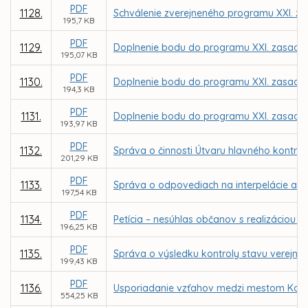
PDF
1128.
Schválenie zverejneného programu XXI. za
195,7 KB
PDF
1129.
Doplnenie bodu do programu XXI. zasadnu
195,07 KB
PDF
1130.
Doplnenie bodu do programu XXI. zasadnu
194,3 KB
PDF
1131.
Doplnenie bodu do programu XXI. zasadnu
193,97 KB
PDF
1132.
Správa o činnosti Útvaru hlavného kontro
201,29 KB
PDF
1133.
Správa o odpovediach na interpelácie a d
197,54 KB
PDF
1134.
Petícia – nesúhlas občanov s realizáciou
196,25 KB
PDF
1135.
Správa o výsledku kontroly stavu verejnýc
199,43 KB
PDF
1136.
Usporiadanie vzťahov medzi mestom Košice 
554,25 KB