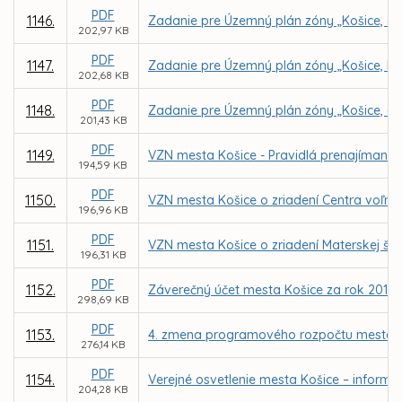
PDF
1146.
Zadanie pre Územný plán zóny „Košice, ob
202,97 KB
PDF
1147.
Zadanie pre Územný plán zóny „Košice, Lu
202,68 KB
PDF
1148.
Zadanie pre Územný plán zóny „Košice, ob
201,43 KB
PDF
1149.
VZN mesta Košice - Pravidlá prenajímania
194,59 KB
PDF
1150.
VZN mesta Košice o zriadení Centra voľnéh
196,96 KB
PDF
1151.
VZN mesta Košice o zriadení Materskej šk
196,31 KB
PDF
1152.
Záverečný účet mesta Košice za rok 2017
298,69 KB
PDF
1153.
4. zmena programového rozpočtu mesta K
276,14 KB
PDF
1154.
Verejné osvetlenie mesta Košice – inform
204,28 KB