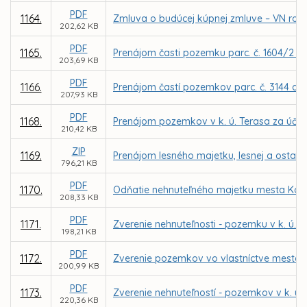
PDF
1164.
Zmluva o budúcej kúpnej zmluve – VN rozv
202,62 KB
PDF
1165.
Prenájom časti pozemku parc. č. 1604/2 v 
203,69 KB
PDF
1166.
Prenájom častí pozemkov parc. č. 3144 a 1
207,93 KB
PDF
1168.
Prenájom pozemkov v k. ú. Terasa za účelo
210,42 KB
ZIP
1169.
Prenájom lesného majetku, lesnej a ostatn
796,21 KB
PDF
1170.
Odňatie nehnuteľného majetku mesta Koši
208,33 KB
PDF
1171.
Zverenie nehnuteľnosti - pozemku v k. ú. 
198,21 KB
PDF
1172.
Zverenie pozemkov vo vlastníctve mesta Koš
200,99 KB
PDF
1173.
Zverenie nehnuteľností - pozemkov v k. ú.
220,36 KB