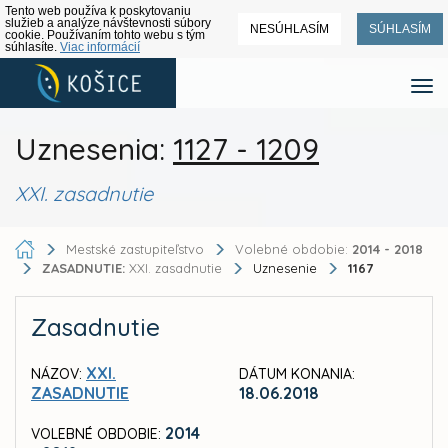
Tento web používa k poskytovaniu
služieb a analýze návštevnosti súbory
NESÚHLASÍM
SÚHLASÍM
cookie. Používaním tohto webu s tým
súhlasíte.
Viac informácií
Uznesenia:
1127 - 1209
XXI. zasadnutie
Mestské zastupiteľstvo
Volebné obdobie:
2014 - 2018
ZASADNUTIE:
XXI. zasadnutie
Uznesenie
1167
Zasadnutie
XXI.
NÁZOV:
DÁTUM KONANIA:
ZASADNUTIE
18.06.2018
2014
VOLEBNÉ OBDOBIE: