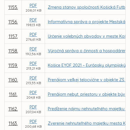
PDF
1155.
Zmena stanov spoločnosti Košická Futbalov
208,01 KB
PDF
1156.
Informatívna správa o projekte Mestská k
198,13 KB
PDF
1157.
Určenie volebných obvodov v meste Košic
276,61 KB
PDF
1158.
Výročná správa o činnosti a hospodárení za
192,56 KB
PDF
1159.
Košice EYOF 2021 – Európsky olympijský fe
213,21 KB
PDF
1160.
Prenájom veľkej telocvične v objekte ZŠ 
213,55 KB
PDF
1161.
Prenájom nebyt. priestoru v objekte býval
204,8 KB
PDF
1162.
Predĺženie nájmu nehnuteľného majetku pr
207,04 KB
PDF
1163.
Zverenie nehnuteľného majetku mesta Koš
200,68 KB