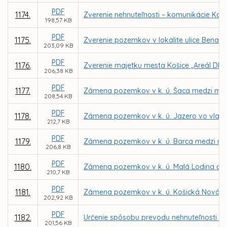
PDF
1174.
Zverenie nehnuteľnosti – komunikácie Kap
198,57 KB
PDF
1175.
Zverenie pozemkov v lokalite ulice Benado
203,09 KB
PDF
1176.
Zverenie majetku mesta Košice „Areál DMS,
206,38 KB
PDF
1177.
Zámena pozemkov v k. ú. Šaca medzi mesto
208,54 KB
PDF
1178.
Zámena pozemkov v k. ú. Jazero vo vlast
212,7 KB
PDF
1179.
Zámena pozemkov v k. ú. Barca medzi me
206,8 KB
PDF
1180.
Zámena pozemkov v k. ú. Malá Lodina a K
210,7 KB
PDF
1181.
Zámena pozemkov v k. ú. Košická Nová Ves
202,92 KB
PDF
1182.
Určenie spôsobu prevodu nehnuteľnosti - b
201,56 KB