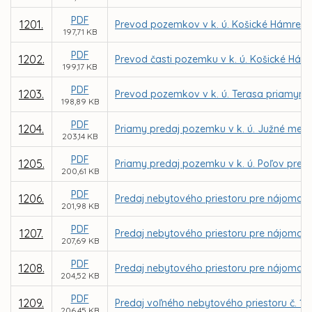
PDF
1201.
Prevod pozemkov v k. ú. Košické Hámre pr
197,71 KB
PDF
1202.
Prevod časti pozemku v k. ú. Košické Hám
199,17 KB
PDF
1203.
Prevod pozemkov v k. ú. Terasa priamym 
198,89 KB
PDF
1204.
Priamy predaj pozemku v k. ú. Južné mes
203,14 KB
PDF
1205.
Priamy predaj pozemku v k. ú. Poľov pre 
200,61 KB
PDF
1206.
Predaj nebytového priestoru pre nájomcu D
201,98 KB
PDF
1207.
Predaj nebytového priestoru pre nájomcu I
207,69 KB
PDF
1208.
Predaj nebytového priestoru pre nájomcu S
204,52 KB
PDF
1209.
Predaj voľného nebytového priestoru č. 1 -
206,45 KB