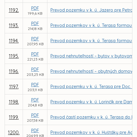
PDF
1192.
Prevod pozemku v k. ú. Jazero pre Petra
199,6 KB
PDF
1193.
Prevod pozemkov v k. ú. Terasa formou z
214,18 KB
PDF
1194.
Prevod pozemkov v k. ú. Terasa formou z
207,95 KB
PDF
1195.
Prevod nehnuteľností – bytov v bytovom d
221,23 KB
PDF
1196.
Prevod nehnuteľností – obytných domov n
203,25 KB
PDF
1197.
Prevod pozemku v k. ú. Terasa pre Doc. In
203,11 KB
PDF
1198.
Prevod pozemku v k. ú. Lorinčík pre Dam
204,8 KB
PDF
1199.
Prevod častí pozemku v k. ú. Terasa do be
207,58 KB
PDF
1200.
Prevod pozemkov v k. ú. Huštáky pre Agent
204,99 KB