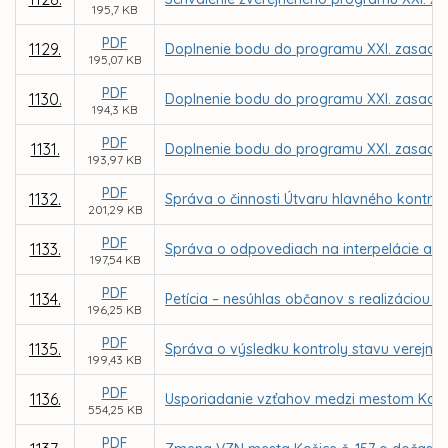
195,7 KB
PDF
1129.
Doplnenie bodu do programu XXI. zasadnu
195,07 KB
PDF
1130.
Doplnenie bodu do programu XXI. zasadnu
194,3 KB
PDF
1131.
Doplnenie bodu do programu XXI. zasadnu
193,97 KB
PDF
1132.
Správa o činnosti Útvaru hlavného kontro
201,29 KB
PDF
1133.
Správa o odpovediach na interpelácie a d
197,54 KB
PDF
1134.
Petícia – nesúhlas občanov s realizáciou
196,25 KB
PDF
1135.
Správa o výsledku kontroly stavu verejnýc
199,43 KB
PDF
1136.
Usporiadanie vzťahov medzi mestom Košice 
554,25 KB
PDF