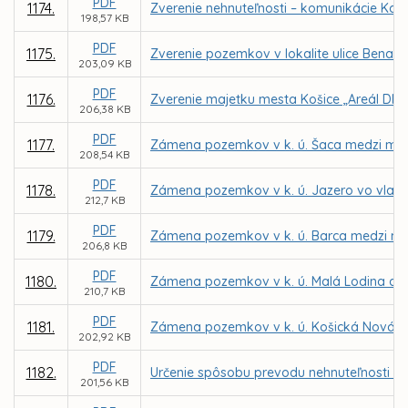
PDF
1174.
Zverenie nehnuteľnosti – komunikácie Kap
198,57 KB
PDF
1175.
Zverenie pozemkov v lokalite ulice Benado
203,09 KB
PDF
1176.
Zverenie majetku mesta Košice „Areál DMS,
206,38 KB
PDF
1177.
Zámena pozemkov v k. ú. Šaca medzi mesto
208,54 KB
PDF
1178.
Zámena pozemkov v k. ú. Jazero vo vlast
212,7 KB
PDF
1179.
Zámena pozemkov v k. ú. Barca medzi me
206,8 KB
PDF
1180.
Zámena pozemkov v k. ú. Malá Lodina a K
210,7 KB
PDF
1181.
Zámena pozemkov v k. ú. Košická Nová Ves
202,92 KB
PDF
1182.
Určenie spôsobu prevodu nehnuteľnosti - b
201,56 KB