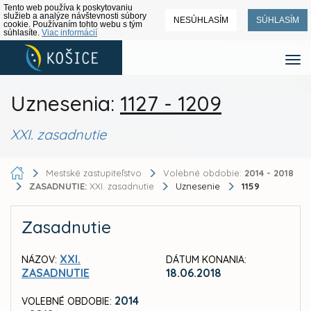
Tento web používa k poskytovaniu
služieb a analýze návštevnosti súbory
NESÚHLASÍM
SÚHLASÍM
cookie. Používaním tohto webu s tým
súhlasíte.
Viac informácií
Uznesenia:
1127 - 1209
XXI. zasadnutie
Mestské zastupiteľstvo
Volebné obdobie:
2014 - 2018
ZASADNUTIE:
XXI. zasadnutie
Uznesenie
1159
Zasadnutie
XXI.
NÁZOV:
DÁTUM KONANIA:
ZASADNUTIE
18.06.2018
2014
VOLEBNÉ OBDOBIE: