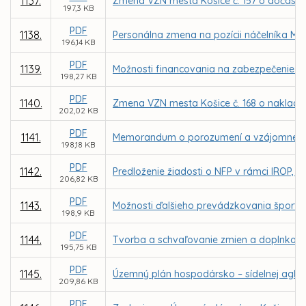
1137.
Zmena VZN mesta Košice č. 157 o dočasn
197,3 KB
PDF
1138.
Personálna zmena na pozícii náčelníka Mes
196,14 KB
PDF
1139.
Možnosti financovania na zabezpečenie k
198,27 KB
PDF
1140.
Zmena VZN mesta Košice č. 168 o naklad
202,02 KB
PDF
1141.
Memorandum o porozumení a vzájomnej spolu
198,18 KB
PDF
1142.
Predloženie žiadosti o NFP v rámci IROP, P
206,82 KB
PDF
1143.
Možnosti ďalšieho prevádzkovania športove
198,9 KB
PDF
1144.
Tvorba a schvaľovanie zmien a doplnkov
195,75 KB
PDF
1145.
Územný plán hospodársko – sídelnej aglom
209,86 KB
PDF