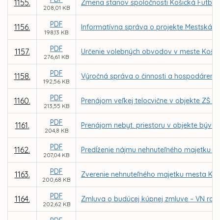
1155.
Zmena stanov spoločnosti Košická Futbalov
208,01 KB
PDF
1156.
Informatívna správa o projekte Mestská k
198,13 KB
PDF
1157.
Určenie volebných obvodov v meste Košic
276,61 KB
PDF
1158.
Výročná správa o činnosti a hospodárení za
192,56 KB
PDF
1160.
Prenájom veľkej telocvične v objekte ZŠ 
213,55 KB
PDF
1161.
Prenájom nebyt. priestoru v objekte býval
204,8 KB
PDF
1162.
Predĺženie nájmu nehnuteľného majetku pr
207,04 KB
PDF
1163.
Zverenie nehnuteľného majetku mesta Koš
200,68 KB
PDF
1164.
Zmluva o budúcej kúpnej zmluve – VN rozv
202,62 KB