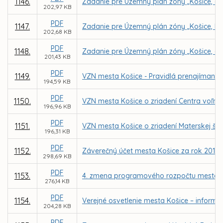
1146.
Zadanie pre Územný plán zóny „Košice, ob
202,97 KB
PDF
1147.
Zadanie pre Územný plán zóny „Košice, Lu
202,68 KB
PDF
1148.
Zadanie pre Územný plán zóny „Košice, ob
201,43 KB
PDF
1149.
VZN mesta Košice - Pravidlá prenajímania
194,59 KB
PDF
1150.
VZN mesta Košice o zriadení Centra voľnéh
196,96 KB
PDF
1151.
VZN mesta Košice o zriadení Materskej šk
196,31 KB
PDF
1152.
Záverečný účet mesta Košice za rok 2017
298,69 KB
PDF
1153.
4. zmena programového rozpočtu mesta K
276,14 KB
PDF
1154.
Verejné osvetlenie mesta Košice – inform
204,28 KB
PDF