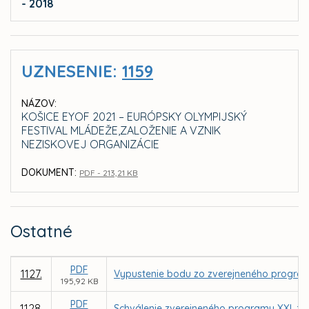
- 2018
UZNESENIE:
1159
NÁZOV:
KOŠICE EYOF 2021 – EURÓPSKY OLYMPIJSKÝ
FESTIVAL MLÁDEŽE,ZALOŽENIE A VZNIK
NEZISKOVEJ ORGANIZÁCIE
DOKUMENT:
PDF - 213,21 KB
Ostatné
PDF
1127.
Vypustenie bodu zo zverejneného program
195,92 KB
PDF
1128.
Schválenie zverejneného programu XXI. za