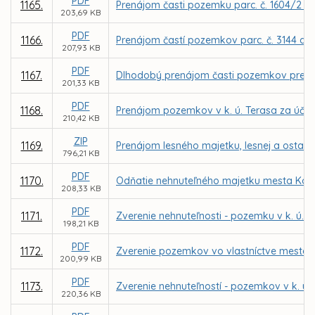
PDF
1165.
Prenájom časti pozemku parc. č. 1604/2 v 
203,69 KB
PDF
1166.
Prenájom častí pozemkov parc. č. 3144 a 1
207,93 KB
PDF
1167.
Dlhodobý prenájom časti pozemkov pre MČ 
201,33 KB
PDF
1168.
Prenájom pozemkov v k. ú. Terasa za účelo
210,42 KB
ZIP
1169.
Prenájom lesného majetku, lesnej a ostatn
796,21 KB
PDF
1170.
Odňatie nehnuteľného majetku mesta Koši
208,33 KB
PDF
1171.
Zverenie nehnuteľnosti - pozemku v k. ú. 
198,21 KB
PDF
1172.
Zverenie pozemkov vo vlastníctve mesta Koš
200,99 KB
PDF
1173.
Zverenie nehnuteľností - pozemkov v k. ú.
220,36 KB