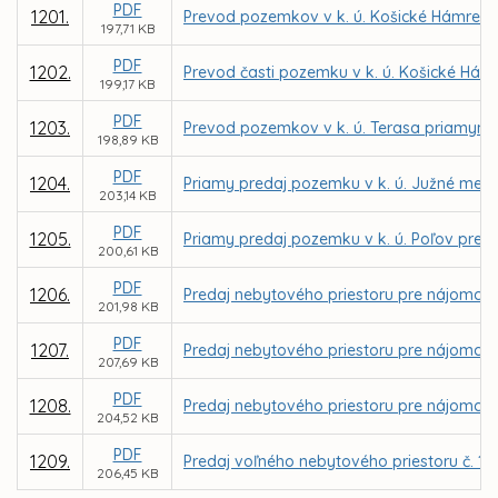
PDF
1201.
Prevod pozemkov v k. ú. Košické Hámre pr
197,71 KB
PDF
1202.
Prevod časti pozemku v k. ú. Košické Hám
199,17 KB
PDF
1203.
Prevod pozemkov v k. ú. Terasa priamym 
198,89 KB
PDF
1204.
Priamy predaj pozemku v k. ú. Južné mes
203,14 KB
PDF
1205.
Priamy predaj pozemku v k. ú. Poľov pre 
200,61 KB
PDF
1206.
Predaj nebytového priestoru pre nájomcu D
201,98 KB
PDF
1207.
Predaj nebytového priestoru pre nájomcu I
207,69 KB
PDF
1208.
Predaj nebytového priestoru pre nájomcu S
204,52 KB
PDF
1209.
Predaj voľného nebytového priestoru č. 1 -
206,45 KB