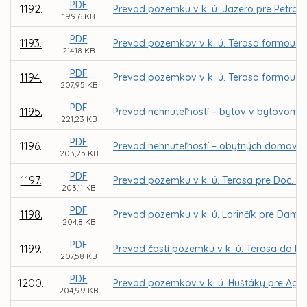
PDF
1192.
Prevod pozemku v k. ú. Jazero pre Petra
199,6 KB
PDF
1193.
Prevod pozemkov v k. ú. Terasa formou z
214,18 KB
PDF
1194.
Prevod pozemkov v k. ú. Terasa formou z
207,95 KB
PDF
1195.
Prevod nehnuteľností – bytov v bytovom d
221,23 KB
PDF
1196.
Prevod nehnuteľností – obytných domov n
203,25 KB
PDF
1197.
Prevod pozemku v k. ú. Terasa pre Doc. In
203,11 KB
PDF
1198.
Prevod pozemku v k. ú. Lorinčík pre Dam
204,8 KB
PDF
1199.
Prevod častí pozemku v k. ú. Terasa do be
207,58 KB
PDF
1200.
Prevod pozemkov v k. ú. Huštáky pre Agent
204,99 KB