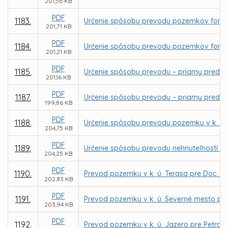
201,56 KB
PDF
1183.
Určenie spôsobu prevodu pozemkov formou 
201,71 KB
PDF
1184.
Určenie spôsobu prevodu pozemkov formou 
201,21 KB
PDF
1185.
Určenie spôsobu prevodu – priamy predaj p
201,16 KB
PDF
1187.
Určenie spôsobu prevodu – priamy predaj 
199,86 KB
PDF
1188.
Určenie spôsobu prevodu pozemku v k. ú. 
204,75 KB
PDF
1189.
Určenie spôsobu prevodu nehnuteľností - 
204,25 KB
PDF
1190.
Prevod pozemku v k. ú. Terasa pre Doc. M
202,83 KB
PDF
1191.
Prevod pozemku v k. ú. Severné mesto pre
203,94 KB
PDF
1192.
Prevod pozemku v k. ú. Jazero pre Petra