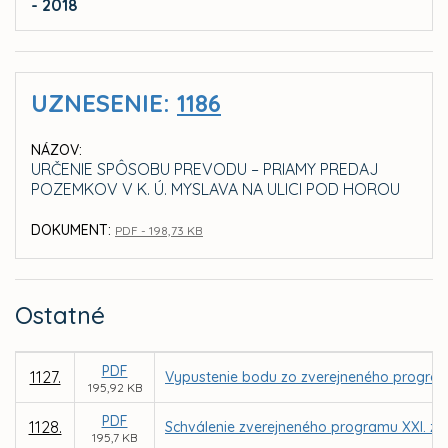
- 2018
UZNESENIE:
1186
NÁZOV:
URČENIE SPÔSOBU PREVODU – PRIAMY PREDAJ
POZEMKOV V K. Ú. MYSLAVA NA ULICI POD HOROU
DOKUMENT:
PDF - 198,73 KB
Ostatné
PDF
1127.
Vypustenie bodu zo zverejneného program
195,92 KB
PDF
1128.
Schválenie zverejneného programu XXI. za
195,7 KB