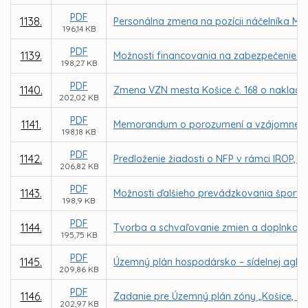
PDF
1138.
Personálna zmena na pozícii náčelníka Mes
196,14 KB
PDF
1139.
Možnosti financovania na zabezpečenie k
198,27 KB
PDF
1140.
Zmena VZN mesta Košice č. 168 o naklad
202,02 KB
PDF
1141.
Memorandum o porozumení a vzájomnej spolu
198,18 KB
PDF
1142.
Predloženie žiadosti o NFP v rámci IROP, P
206,82 KB
PDF
1143.
Možnosti ďalšieho prevádzkovania športove
198,9 KB
PDF
1144.
Tvorba a schvaľovanie zmien a doplnkov
195,75 KB
PDF
1145.
Územný plán hospodársko – sídelnej aglom
209,86 KB
PDF
1146.
Zadanie pre Územný plán zóny „Košice, ob
202,97 KB