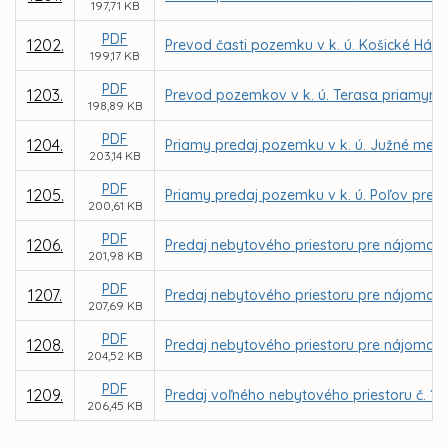
197,71 KB
PDF
1202.
Prevod časti pozemku v k. ú. Košické Hám
199,17 KB
PDF
1203.
Prevod pozemkov v k. ú. Terasa priamym 
198,89 KB
PDF
1204.
Priamy predaj pozemku v k. ú. Južné mes
203,14 KB
PDF
1205.
Priamy predaj pozemku v k. ú. Poľov pre 
200,61 KB
PDF
1206.
Predaj nebytového priestoru pre nájomcu D
201,98 KB
PDF
1207.
Predaj nebytového priestoru pre nájomcu I
207,69 KB
PDF
1208.
Predaj nebytového priestoru pre nájomcu S
204,52 KB
PDF
1209.
Predaj voľného nebytového priestoru č. 1 -
206,45 KB