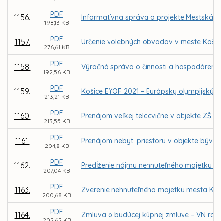
PDF
1156.
Informatívna správa o projekte Mestská k
198,13 KB
PDF
1157.
Určenie volebných obvodov v meste Košic
276,61 KB
PDF
1158.
Výročná správa o činnosti a hospodárení za
192,56 KB
PDF
1159.
Košice EYOF 2021 – Európsky olympijský fe
213,21 KB
PDF
1160.
Prenájom veľkej telocvične v objekte ZŠ 
213,55 KB
PDF
1161.
Prenájom nebyt. priestoru v objekte býval
204,8 KB
PDF
1162.
Predĺženie nájmu nehnuteľného majetku pr
207,04 KB
PDF
1163.
Zverenie nehnuteľného majetku mesta Koš
200,68 KB
PDF
1164.
Zmluva o budúcej kúpnej zmluve – VN rozv
202,62 KB