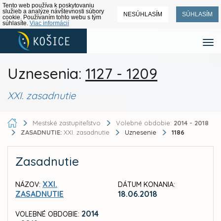
Tento web používa k poskytovaniu
služieb a analýze návštevnosti súbory
NESÚHLASÍM
SÚHLASÍM
cookie. Používaním tohto webu s tým
súhlasíte.
Viac informácií
Uznesenia:
1127 - 1209
XXI. zasadnutie
Mestské zastupiteľstvo
Volebné obdobie:
2014 - 2018
ZASADNUTIE:
XXI. zasadnutie
Uznesenie
1186
Zasadnutie
XXI.
NÁZOV:
DÁTUM KONANIA:
ZASADNUTIE
18.06.2018
2014
VOLEBNÉ OBDOBIE: