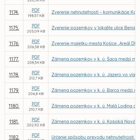
PDF
1174.
Zverenie nehnuteľnosti – komunikácie Kap
198,57 KB
PDF
1175.
Zverenie pozemkov v lokalite ulice Benado
203,09 KB
PDF
1176.
Zverenie majetku mesta Košice „Areál DMS,
206,38 KB
PDF
1177.
Zámena pozemkov v k. ú. Šaca medzi mesto
208,54 KB
PDF
1178.
Zámena pozemkov v k. ú. Jazero vo vlast
212,7 KB
PDF
1179.
Zámena pozemkov v k. ú. Barca medzi me
206,8 KB
PDF
1180.
Zámena pozemkov v k. ú. Malá Lodina a K
210,7 KB
PDF
1181.
Zámena pozemkov v k. ú. Košická Nová Ves
202,92 KB
PDF
1182.
Určenie spôsobu prevodu nehnuteľnosti - b