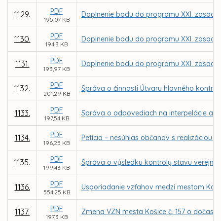
PDF
1129.
Doplnenie bodu do programu XXI. zasadnu
195,07 KB
PDF
1130.
Doplnenie bodu do programu XXI. zasadnu
194,3 KB
PDF
1131.
Doplnenie bodu do programu XXI. zasadnu
193,97 KB
PDF
1132.
Správa o činnosti Útvaru hlavného kontro
201,29 KB
PDF
1133.
Správa o odpovediach na interpelácie a d
197,54 KB
PDF
1134.
Petícia – nesúhlas občanov s realizáciou
196,25 KB
PDF
1135.
Správa o výsledku kontroly stavu verejnýc
199,43 KB
PDF
1136.
Usporiadanie vzťahov medzi mestom Košice 
554,25 KB
PDF
1137.
Zmena VZN mesta Košice č. 157 o dočasn
197,3 KB