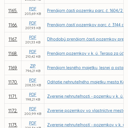
PDF
1165.
Prenájom časti pozemku parc. č. 1604/2 v 
203,69 KB
PDF
1166.
Prenájom častí pozemkov parc. č. 3144 a 1
207,93 KB
PDF
1167.
Dlhodobý prenájom časti pozemkov pre MČ 
201,33 KB
PDF
1168.
Prenájom pozemkov v k. ú. Terasa za účelo
210,42 KB
ZIP
1169.
Prenájom lesného majetku, lesnej a ostatn
796,21 KB
PDF
1170.
Odňatie nehnuteľného majetku mesta Koši
208,33 KB
PDF
1171.
Zverenie nehnuteľnosti - pozemku v k. ú. 
198,21 KB
PDF
1172.
Zverenie pozemkov vo vlastníctve mesta Koš
200,99 KB
PDF
1173.
Zverenie nehnuteľností - pozemkov v k. ú.
220,36 KB