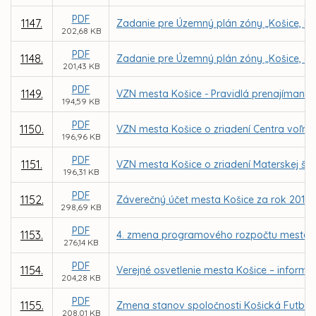
PDF
1147.
Zadanie pre Územný plán zóny „Košice, Lu
202,68 KB
PDF
1148.
Zadanie pre Územný plán zóny „Košice, ob
201,43 KB
PDF
1149.
VZN mesta Košice - Pravidlá prenajímania
194,59 KB
PDF
1150.
VZN mesta Košice o zriadení Centra voľnéh
196,96 KB
PDF
1151.
VZN mesta Košice o zriadení Materskej šk
196,31 KB
PDF
1152.
Záverečný účet mesta Košice za rok 2017
298,69 KB
PDF
1153.
4. zmena programového rozpočtu mesta K
276,14 KB
PDF
1154.
Verejné osvetlenie mesta Košice – inform
204,28 KB
PDF
1155.
Zmena stanov spoločnosti Košická Futbalov
208,01 KB