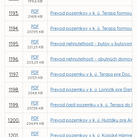
199,6 KB
PDF
1193.
Prevod pozemkov v k. ú. Terasa formou z
214,18 KB
PDF
1194.
Prevod pozemkov v k. ú. Terasa formou z
207,95 KB
PDF
1195.
Prevod nehnuteľností – bytov v bytovom d
221,23 KB
PDF
1196.
Prevod nehnuteľností – obytných domov n
203,25 KB
PDF
1197.
Prevod pozemku v k. ú. Terasa pre Doc. In
203,11 KB
PDF
1198.
Prevod pozemku v k. ú. Lorinčík pre Dam
204,8 KB
PDF
1199.
Prevod častí pozemku v k. ú. Terasa do be
207,58 KB
PDF
1200.
Prevod pozemkov v k. ú. Huštáky pre Agent
204,99 KB
PDF
1201.
Prevod pozemkov v k. ú. Košické Hámre pr