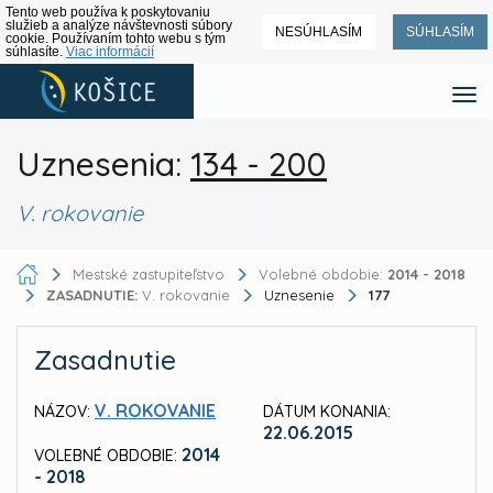
Tento web používa k poskytovaniu
služieb a analýze návštevnosti súbory
NESÚHLASÍM
SÚHLASÍM
cookie. Používaním tohto webu s tým
súhlasíte.
Viac informácií
Uznesenia:
134 - 200
V. rokovanie
Mestské zastupiteľstvo
Volebné obdobie:
2014 - 2018
ZASADNUTIE:
V. rokovanie
Uznesenie
177
Zasadnutie
V. ROKOVANIE
NÁZOV:
DÁTUM KONANIA:
22.06.2015
2014
VOLEBNÉ OBDOBIE:
- 2018