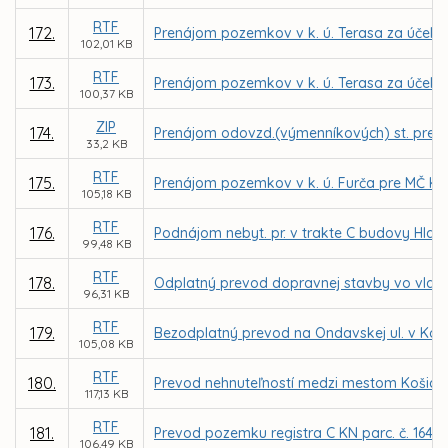
RTF
172.
Prenájom pozemkov v k. ú. Terasa za účel
102,01 KB
RTF
173.
Prenájom pozemkov v k. ú. Terasa za účelo
100,37 KB
ZIP
174.
Prenájom odovzd.(výmenníkových) st. pre TEH
33,2 KB
RTF
175.
Prenájom pozemkov v k. ú. Furča pre MČ Ko
105,18 KB
RTF
176.
Podnájom nebyt. pr. v trakte C budovy Hlavn
99,48 KB
RTF
178.
Odplatný prevod dopravnej stavby vo vlastní
96,31 KB
RTF
179.
Bezodplatný prevod na Ondavskej ul. v Košici
105,08 KB
RTF
180.
Prevod nehnuteľností medzi mestom Košice a
117,13 KB
RTF
181.
Prevod pozemku registra C KN parc. č. 1640/
106,49 KB