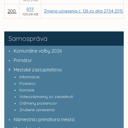
RTF
200.
Zmena uznesenia č. 126 zo dňa 27.04.2015 – 
105,08 KB
Samospráva
Komunálne voľby 2026
Primátor
Mestské zastupiteľstvo
Informácie
Poslanci
Komisie
Videozáznamy zo zasadnutí
Odmeny poslancov
Zrušené uznesenia
Námestníci primátora mesta