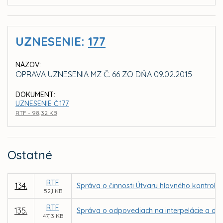
UZNESENIE:
177
NÁZOV:
OPRAVA UZNESENIA MZ Č. 66 ZO DŇA 09.02.2015
DOKUMENT:
UZNESENIE Č.177
RTF - 98,32 KB
Ostatné
RTF
134.
Správa o činnosti Útvaru hlavného kontroló
52,1 KB
RTF
135.
Správa o odpovediach na interpelácie a dopy
47,13 KB