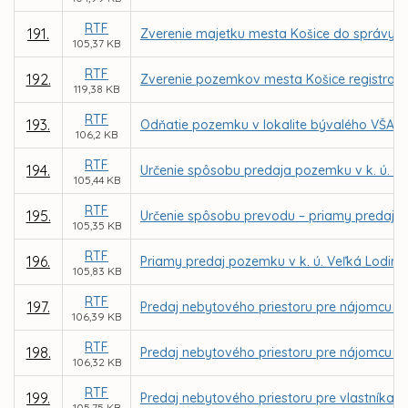
RTF
191.
Zverenie majetku mesta Košice do správy prí
105,37 KB
RTF
192.
Zverenie pozemkov mesta Košice registra KN
119,38 KB
RTF
193.
Odňatie pozemku v lokalite bývalého VŠA zo
106,2 KB
RTF
194.
Určenie spôsobu predaja pozemku v k. ú. 
105,44 KB
RTF
195.
Určenie spôsobu prevodu – priamy predaj 
105,35 KB
RTF
196.
Priamy predaj pozemku v k. ú. Veľká Lodina 
105,83 KB
RTF
197.
Predaj nebytového priestoru pre nájomcu Tib
106,39 KB
RTF
198.
Predaj nebytového priestoru pre nájomcu Cumu
106,32 KB
RTF
199.
Predaj nebytového priestoru pre vlastníka b
105,75 KB