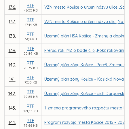
RTF
136.
VZN mesta Košice o určení názvu ulice „Šalv
46,55 KB
RTF
137.
VZN mesta Košice o určení názvu ulíc „Na ba
47,44 KB
RTF
138.
Územný plán HSA Košice - Zmeny a doplnky 20
64,14 KB
RTF
139.
Preruš. rok. MZ o bode č. 6 „Pokr. rokovania
55,89 KB
RTF
140.
Územný plán zóny Košice - Pereš, Zmeny a 
70,79 KB
RTF
141.
Územný plán zóny Košice – Košická Nová V
75,15 KB
RTF
142.
Územný plán zóny Košice – sídl. Dargovskýc
79,85 KB
RTF
143.
1. zmena programového rozpočtu mesta Koš
121,55 KB
RTF
144.
Program rozvoja mesta Košice 2015 – 2020
79,66 KB