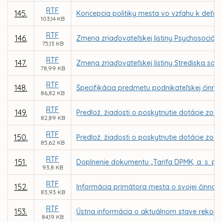
RTF
145.
Koncepcia politiky mesta vo vzťahu k deťo
103,14 KB
RTF
146.
Zmena zriaďovateľskej listiny Psychosociáln
75,13 KB
RTF
147.
Zmena zriaďovateľskej listiny Strediska soci
78,99 KB
RTF
148.
Špecifikácia predmetu podnikateľskej činnost
86,82 KB
RTF
149.
Predlož. žiadosti o poskytnutie dotácie zo 
82,89 KB
RTF
150.
Predlož. žiadosti o poskytnutie dotácie zo Š
85,62 KB
RTF
151.
Doplnenie dokumentu „Tarifa DPMK, a. s. pr
93,8 KB
RTF
152.
Informácia primátora mesta o svojej činnosti
83,93 KB
RTF
153.
Ústna informácia o aktuálnom stave rekonštr
84,19 KB