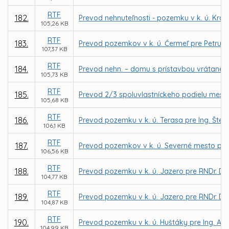
RTF
182.
Prevod nehnuteľnosti - pozemku v k. ú. Kr
105,26 KB
RTF
183.
Prevod pozemkov v k. ú. Čermeľ pre Petru 
107,37 KB
RTF
184.
Prevod nehn. – domu s prístavbou vrátane pr
105,73 KB
RTF
185.
Prevod 2/3 spoluvlastníckeho podielu mesta 
105,68 KB
RTF
186.
Prevod pozemku v k. ú. Terasa pre Ing. Št
106,1 KB
RTF
187.
Prevod pozemkov v k. ú. Severné mesto pre 
106,56 KB
RTF
188.
Prevod pozemku v k. ú. Jazero pre RNDr. Du
104,77 KB
RTF
189.
Prevod pozemku v k. ú. Jazero pre RNDr. Du
104,87 KB
RTF
190.
Prevod pozemku v k. ú. Huštáky pre Ing. An
104,99 KB