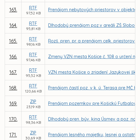
RTF
163.
Prenájom nebytových priestorov v objekte zr
97,52 KB
RTF
164.
Dlhodobý prenájom poz.v areáli ZŠ Slobody
95,81 KB
RTF
165.
Rozš. pren. pr. a prenájom celk. priestorov
98,16 KB
RTF
166.
Zmeny VZN mesta Košice č. 108 o určení mie
97,46 KB
RTF
167.
VZN mesta Košice o zriadení Jazykovej ško
95,52 KB
RTF
168.
Prenájom častí poz. v k. ú. Terasa pre MČ 
120,66 KB
ZIP
169.
Prenájom pozemkov pre Košickú Futbalovú A
23,19 KB
RTF
170.
Dlhodobý pren. býv. kina Úsmev a poz. na Ka
98,36 KB
ZIP
171.
Prenájom lesného majetku, lesnej a ostatne
30,69 KB