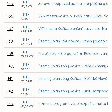
RTF
135.
Správa o odpovediach na interpelácie a dopy
47,13 KB
RTF
136.
VZN mesta Košice o určení názvu ulice „Šalv
46,55 KB
RTF
137.
VZN mesta Košice o určení názvu ulíc „Na ba
47,44 KB
RTF
138.
Územný plán HSA Košice - Zmeny a doplnky 20
64,14 KB
RTF
139.
Preruš. rok. MZ o bode č. 6 „Pokr. rokovania
55,89 KB
RTF
140.
Územný plán zóny Košice - Pereš, Zmeny a 
70,79 KB
RTF
141.
Územný plán zóny Košice – Košická Nová V
75,15 KB
RTF
142.
Územný plán zóny Košice – sídl. Dargovskýc
79,85 KB
RTF
143.
1. zmena programového rozpočtu mesta Koš
121,55 KB