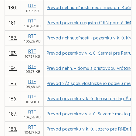
RTF
180.
Prevod nehnuteľností medzi mestom Košice a
117,13 KB
RTF
181.
Prevod pozemku registra C KN parc. č. 1640/
106,49 KB
RTF
182.
Prevod nehnuteľnosti - pozemku v k. ú. Kr
105,26 KB
RTF
183.
Prevod pozemkov v k. ú. Čermeľ pre Petru 
107,37 KB
RTF
184.
Prevod nehn. – domu s prístavbou vrátane pr
105,73 KB
RTF
185.
Prevod 2/3 spoluvlastníckeho podielu mesta 
105,68 KB
RTF
186.
Prevod pozemku v k. ú. Terasa pre Ing. Št
106,1 KB
RTF
187.
Prevod pozemkov v k. ú. Severné mesto pre 
106,56 KB
RTF
188.
Prevod pozemku v k. ú. Jazero pre RNDr. Du
104,77 KB