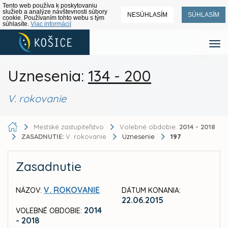
Tento web používa k poskytovaniu
služieb a analýze návštevnosti súbory
NESÚHLASÍM
SÚHLASÍM
cookie. Používaním tohto webu s tým
súhlasíte.
Viac informácií
Uznesenia:
134 - 200
V. rokovanie
Mestské zastupiteľstvo
Volebné obdobie:
2014 - 2018
ZASADNUTIE:
V. rokovanie
Uznesenie
197
Zasadnutie
V. ROKOVANIE
NÁZOV:
DÁTUM KONANIA:
22.06.2015
2014
VOLEBNÉ OBDOBIE:
- 2018