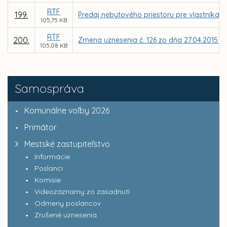
RTF
199.
Predaj nebytového priestoru pre vlastníka b
105,75 KB
RTF
200.
Zmena uznesenia č. 126 zo dňa 27.04.2015 – 
105,08 KB
Samospráva
Komunálne voľby 2026
Primátor
Mestské zastupiteľstvo
Informácie
Poslanci
Komisie
Videozáznamy zo zasadnutí
Odmeny poslancov
Zrušené uznesenia