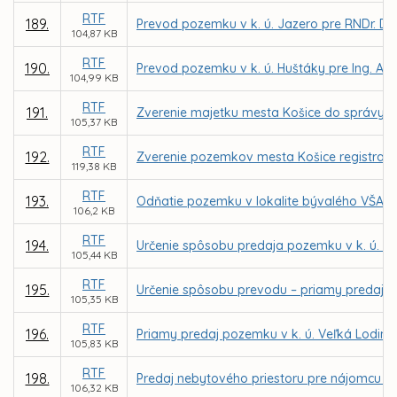
RTF
189.
Prevod pozemku v k. ú. Jazero pre RNDr. Du
104,87 KB
RTF
190.
Prevod pozemku v k. ú. Huštáky pre Ing. An
104,99 KB
RTF
191.
Zverenie majetku mesta Košice do správy prí
105,37 KB
RTF
192.
Zverenie pozemkov mesta Košice registra KN
119,38 KB
RTF
193.
Odňatie pozemku v lokalite bývalého VŠA zo
106,2 KB
RTF
194.
Určenie spôsobu predaja pozemku v k. ú. 
105,44 KB
RTF
195.
Určenie spôsobu prevodu – priamy predaj 
105,35 KB
RTF
196.
Priamy predaj pozemku v k. ú. Veľká Lodina 
105,83 KB
RTF
198.
Predaj nebytového priestoru pre nájomcu Cumu
106,32 KB