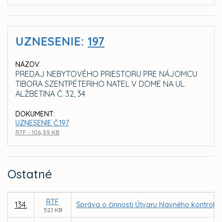
UZNESENIE:
197
NÁZOV:
PREDAJ NEBYTOVÉHO PRIESTORU PRE NÁJOMCU
TIBORA SZENTPÉTERIHO NATEL V DOME NA UL.
ALŽBETINA Č. 32, 34
DOKUMENT:
UZNESENIE Č.197
RTF - 106,39 KB
Ostatné
RTF
134.
Správa o činnosti Útvaru hlavného kontroló
52,1 KB