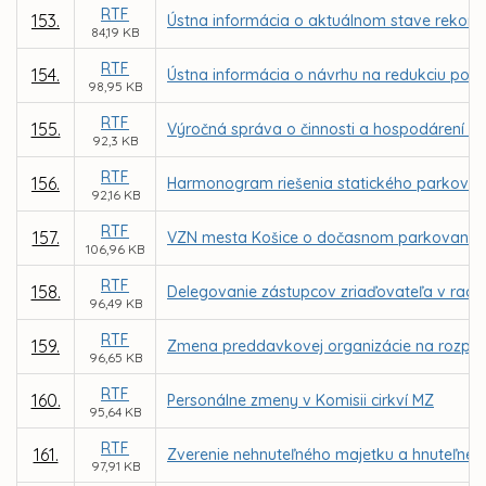
RTF
153.
Ústna informácia o aktuálnom stave rekonštr
84,19 KB
RTF
154.
Ústna informácia o návrhu na redukciu počt
98,95 KB
RTF
155.
Výročná správa o činnosti a hospodárení ne
92,3 KB
RTF
156.
Harmonogram riešenia statického parkovani
92,16 KB
RTF
157.
VZN mesta Košice o dočasnom parkovaní m
106,96 KB
RTF
158.
Delegovanie zástupcov zriaďovateľa v radác
96,49 KB
RTF
159.
Zmena preddavkovej organizácie na rozpoč
96,65 KB
RTF
160.
Personálne zmeny v Komisii cirkví MZ
95,64 KB
RTF
161.
Zverenie nehnuteľného majetku a hnuteľnéh
97,91 KB