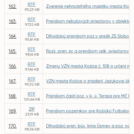
RTF
162.
Zverenie nehnuteľného majetku mesta Košice
95,25 KB
RTF
163.
Prenájom nebytových priestorov v objekte zr
97,52 KB
RTF
164.
Dlhodobý prenájom poz.v areáli ZŠ Slobody
95,81 KB
RTF
165.
Rozš. pren. pr. a prenájom celk. priestorov
98,16 KB
RTF
166.
Zmeny VZN mesta Košice č. 108 o určení mie
97,46 KB
RTF
167.
VZN mesta Košice o zriadení Jazykovej ško
95,52 KB
RTF
168.
Prenájom častí poz. v k. ú. Terasa pre MČ 
120,66 KB
ZIP
169.
Prenájom pozemkov pre Košickú Futbalovú A
23,19 KB
RTF
170.
Dlhodobý pren. býv. kina Úsmev a poz. na Ka
98,36 KB