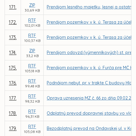
ZIP
171.
Prenájom lesného majetku, lesnej a ostatne
30,69 KB
RTF
172.
Prenájom pozemkov v k. ú. Terasa za účel
102,01 KB
RTF
173.
Prenájom pozemkov v k. ú. Terasa za účelo
100,37 KB
ZIP
174.
Prenájom odovzd.(výmenníkových) st. pre TEH
33,2 KB
RTF
175.
Prenájom pozemkov v k. ú. Furča pre MČ Ko
105,18 KB
RTF
176.
Podnájom nebyt. pr. v trakte C budovy Hlavn
99,48 KB
RTF
177.
Oprava uznesenia MZ č. 66 zo dňa 09.02.201
98,32 KB
RTF
178.
Odplatný prevod dopravnej stavby vo vlastní
96,31 KB
RTF
179.
Bezodplatný prevod na Ondavskej ul. v Košici
105,08 KB