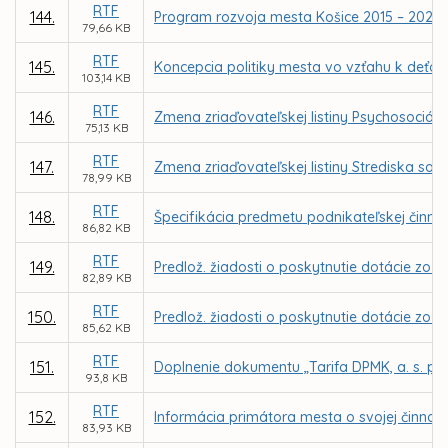
RTF
144.
Program rozvoja mesta Košice 2015 – 2020
79,66 KB
RTF
145.
Koncepcia politiky mesta vo vzťahu k deťo
103,14 KB
RTF
146.
Zmena zriaďovateľskej listiny Psychosociáln
75,13 KB
RTF
147.
Zmena zriaďovateľskej listiny Strediska soci
78,99 KB
RTF
148.
Špecifikácia predmetu podnikateľskej činnost
86,82 KB
RTF
149.
Predlož. žiadosti o poskytnutie dotácie zo 
82,89 KB
RTF
150.
Predlož. žiadosti o poskytnutie dotácie zo Š
85,62 KB
RTF
151.
Doplnenie dokumentu „Tarifa DPMK, a. s. pr
93,8 KB
RTF
152.
Informácia primátora mesta o svojej činnosti
83,93 KB