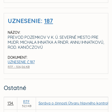
UZNESENIE:
187
NÁZOV:
PREVOD POZEMKOV V K. Ú. SEVERNÉ MESTO PRE
MUDR. MICHALA IHNATKA A RNDR. ANNU IHNATKOVÚ,
ROD. KANÓCZOVÚ
DOKUMENT:
UZNESENIE Č.187
RTF - 106,56 KB
Ostatné
RTF
134.
Správa o činnosti Útvaru hlavného kontroló
52,1 KB