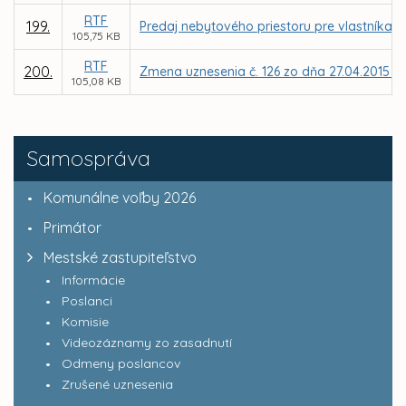
RTF
199.
Predaj nebytového priestoru pre vlastníka b
105,75 KB
RTF
200.
Zmena uznesenia č. 126 zo dňa 27.04.2015 – 
105,08 KB
Samospráva
Komunálne voľby 2026
Primátor
Mestské zastupiteľstvo
Informácie
Poslanci
Komisie
Videozáznamy zo zasadnutí
Odmeny poslancov
Zrušené uznesenia