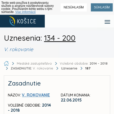
Tento web používa k poskytovaniu
služieb a analýze návštevnosti súbory
NESÚHLASÍM
SÚHLASÍM
cookie. Používaním tohto webu s tým
súhlasíte.
Viac informácií
Uznesenia:
134 - 200
V. rokovanie
Mestské zastupiteľstvo
Volebné obdobie:
2014 - 2018
ZASADNUTIE:
V. rokovanie
Uznesenie
187
Zasadnutie
V. ROKOVANIE
NÁZOV:
DÁTUM KONANIA:
22.06.2015
2014
VOLEBNÉ OBDOBIE:
- 2018