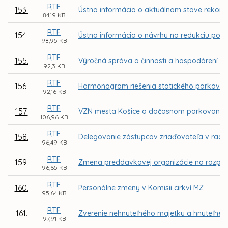
RTF
153.
Ústna informácia o aktuálnom stave rekonštr
84,19 KB
RTF
154.
Ústna informácia o návrhu na redukciu počt
98,95 KB
RTF
155.
Výročná správa o činnosti a hospodárení ne
92,3 KB
RTF
156.
Harmonogram riešenia statického parkovani
92,16 KB
RTF
157.
VZN mesta Košice o dočasnom parkovaní m
106,96 KB
RTF
158.
Delegovanie zástupcov zriaďovateľa v radác
96,49 KB
RTF
159.
Zmena preddavkovej organizácie na rozpoč
96,65 KB
RTF
160.
Personálne zmeny v Komisii cirkví MZ
95,64 KB
RTF
161.
Zverenie nehnuteľného majetku a hnuteľnéh
97,91 KB