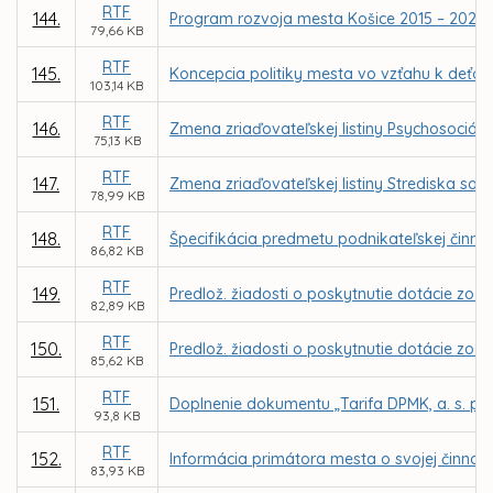
RTF
144.
Program rozvoja mesta Košice 2015 – 2020
79,66 KB
RTF
145.
Koncepcia politiky mesta vo vzťahu k deťo
103,14 KB
RTF
146.
Zmena zriaďovateľskej listiny Psychosociáln
75,13 KB
RTF
147.
Zmena zriaďovateľskej listiny Strediska soci
78,99 KB
RTF
148.
Špecifikácia predmetu podnikateľskej činnost
86,82 KB
RTF
149.
Predlož. žiadosti o poskytnutie dotácie zo 
82,89 KB
RTF
150.
Predlož. žiadosti o poskytnutie dotácie zo Š
85,62 KB
RTF
151.
Doplnenie dokumentu „Tarifa DPMK, a. s. pr
93,8 KB
RTF
152.
Informácia primátora mesta o svojej činnosti
83,93 KB