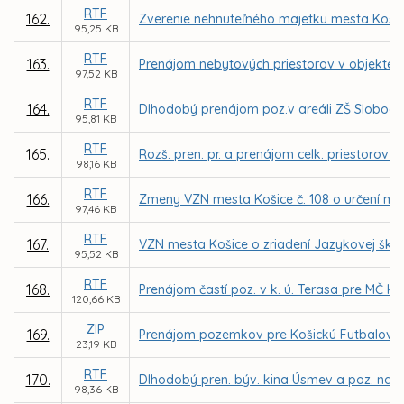
RTF
162.
Zverenie nehnuteľného majetku mesta Košice
95,25 KB
RTF
163.
Prenájom nebytových priestorov v objekte zr
97,52 KB
RTF
164.
Dlhodobý prenájom poz.v areáli ZŠ Slobody
95,81 KB
RTF
165.
Rozš. pren. pr. a prenájom celk. priestorov
98,16 KB
RTF
166.
Zmeny VZN mesta Košice č. 108 o určení mie
97,46 KB
RTF
167.
VZN mesta Košice o zriadení Jazykovej ško
95,52 KB
RTF
168.
Prenájom častí poz. v k. ú. Terasa pre MČ 
120,66 KB
ZIP
169.
Prenájom pozemkov pre Košickú Futbalovú A
23,19 KB
RTF
170.
Dlhodobý pren. býv. kina Úsmev a poz. na Ka
98,36 KB