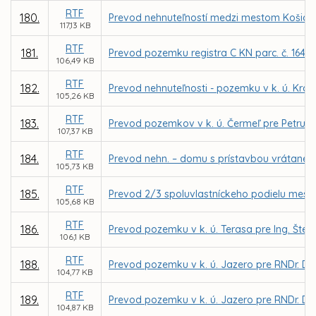
RTF
180.
Prevod nehnuteľností medzi mestom Košice a
117,13 KB
RTF
181.
Prevod pozemku registra C KN parc. č. 1640/
106,49 KB
RTF
182.
Prevod nehnuteľnosti - pozemku v k. ú. Kr
105,26 KB
RTF
183.
Prevod pozemkov v k. ú. Čermeľ pre Petru 
107,37 KB
RTF
184.
Prevod nehn. – domu s prístavbou vrátane pr
105,73 KB
RTF
185.
Prevod 2/3 spoluvlastníckeho podielu mesta 
105,68 KB
RTF
186.
Prevod pozemku v k. ú. Terasa pre Ing. Št
106,1 KB
RTF
188.
Prevod pozemku v k. ú. Jazero pre RNDr. Du
104,77 KB
RTF
189.
Prevod pozemku v k. ú. Jazero pre RNDr. Du
104,87 KB