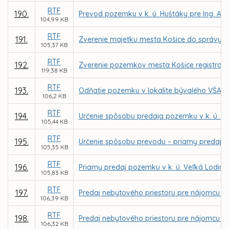
RTF
190.
Prevod pozemku v k. ú. Huštáky pre Ing. An
104,99 KB
RTF
191.
Zverenie majetku mesta Košice do správy prí
105,37 KB
RTF
192.
Zverenie pozemkov mesta Košice registra KN
119,38 KB
RTF
193.
Odňatie pozemku v lokalite bývalého VŠA zo
106,2 KB
RTF
194.
Určenie spôsobu predaja pozemku v k. ú. 
105,44 KB
RTF
195.
Určenie spôsobu prevodu – priamy predaj 
105,35 KB
RTF
196.
Priamy predaj pozemku v k. ú. Veľká Lodina 
105,83 KB
RTF
197.
Predaj nebytového priestoru pre nájomcu Tib
106,39 KB
RTF
198.
Predaj nebytového priestoru pre nájomcu Cumu
106,32 KB