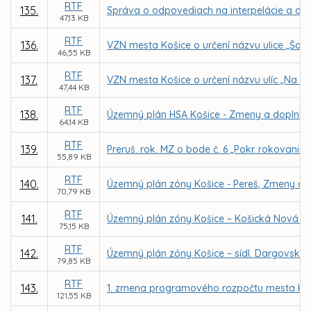
RTF
135.
Správa o odpovediach na interpelácie a dopy
47,13 KB
RTF
136.
VZN mesta Košice o určení názvu ulice „Šalv
46,55 KB
RTF
137.
VZN mesta Košice o určení názvu ulíc „Na ba
47,44 KB
RTF
138.
Územný plán HSA Košice - Zmeny a doplnky 20
64,14 KB
RTF
139.
Preruš. rok. MZ o bode č. 6 „Pokr. rokovania
55,89 KB
RTF
140.
Územný plán zóny Košice - Pereš, Zmeny a 
70,79 KB
RTF
141.
Územný plán zóny Košice – Košická Nová V
75,15 KB
RTF
142.
Územný plán zóny Košice – sídl. Dargovskýc
79,85 KB
RTF
143.
1. zmena programového rozpočtu mesta Koš
121,55 KB