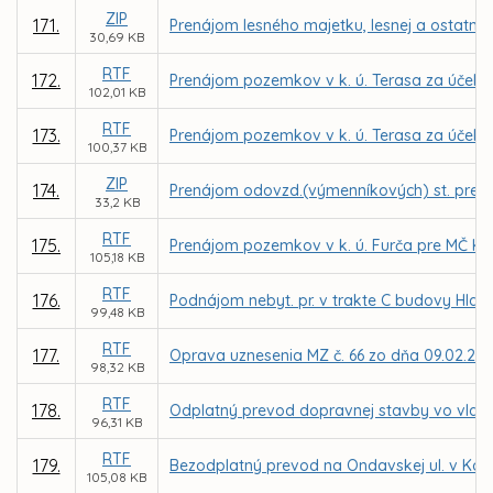
ZIP
171.
Prenájom lesného majetku, lesnej a ostatne
30,69 KB
RTF
172.
Prenájom pozemkov v k. ú. Terasa za účel
102,01 KB
RTF
173.
Prenájom pozemkov v k. ú. Terasa za účelo
100,37 KB
ZIP
174.
Prenájom odovzd.(výmenníkových) st. pre TEH
33,2 KB
RTF
175.
Prenájom pozemkov v k. ú. Furča pre MČ Ko
105,18 KB
RTF
176.
Podnájom nebyt. pr. v trakte C budovy Hlavn
99,48 KB
RTF
177.
Oprava uznesenia MZ č. 66 zo dňa 09.02.201
98,32 KB
RTF
178.
Odplatný prevod dopravnej stavby vo vlastní
96,31 KB
RTF
179.
Bezodplatný prevod na Ondavskej ul. v Košici
105,08 KB