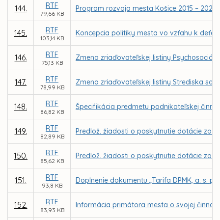
RTF
144.
Program rozvoja mesta Košice 2015 – 2020
79,66 KB
RTF
145.
Koncepcia politiky mesta vo vzťahu k deťo
103,14 KB
RTF
146.
Zmena zriaďovateľskej listiny Psychosociáln
75,13 KB
RTF
147.
Zmena zriaďovateľskej listiny Strediska soci
78,99 KB
RTF
148.
Špecifikácia predmetu podnikateľskej činnost
86,82 KB
RTF
149.
Predlož. žiadosti o poskytnutie dotácie zo 
82,89 KB
RTF
150.
Predlož. žiadosti o poskytnutie dotácie zo Š
85,62 KB
RTF
151.
Doplnenie dokumentu „Tarifa DPMK, a. s. pr
93,8 KB
RTF
152.
Informácia primátora mesta o svojej činnosti
83,93 KB