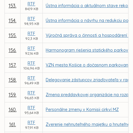
RTF
153.
Ústna informácia o aktuálnom stave rekonštr
84,19 KB
RTF
154.
Ústna informácia o návrhu na redukciu počt
98,95 KB
RTF
155.
Výročná správa o činnosti a hospodárení ne
92,3 KB
RTF
156.
Harmonogram riešenia statického parkovani
92,16 KB
RTF
157.
VZN mesta Košice o dočasnom parkovaní m
106,96 KB
RTF
158.
Delegovanie zástupcov zriaďovateľa v radác
96,49 KB
RTF
159.
Zmena preddavkovej organizácie na rozpoč
96,65 KB
RTF
160.
Personálne zmeny v Komisii cirkví MZ
95,64 KB
RTF
161.
Zverenie nehnuteľného majetku a hnuteľnéh
97,91 KB