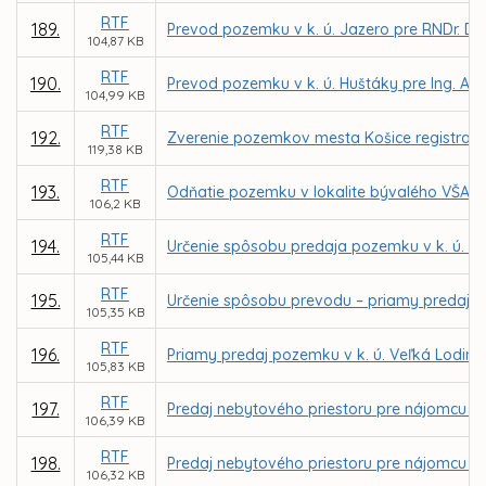
RTF
189.
Prevod pozemku v k. ú. Jazero pre RNDr. Du
104,87 KB
RTF
190.
Prevod pozemku v k. ú. Huštáky pre Ing. An
104,99 KB
RTF
192.
Zverenie pozemkov mesta Košice registra KN
119,38 KB
RTF
193.
Odňatie pozemku v lokalite bývalého VŠA zo
106,2 KB
RTF
194.
Určenie spôsobu predaja pozemku v k. ú. 
105,44 KB
RTF
195.
Určenie spôsobu prevodu – priamy predaj 
105,35 KB
RTF
196.
Priamy predaj pozemku v k. ú. Veľká Lodina 
105,83 KB
RTF
197.
Predaj nebytového priestoru pre nájomcu Tib
106,39 KB
RTF
198.
Predaj nebytového priestoru pre nájomcu Cumu
106,32 KB