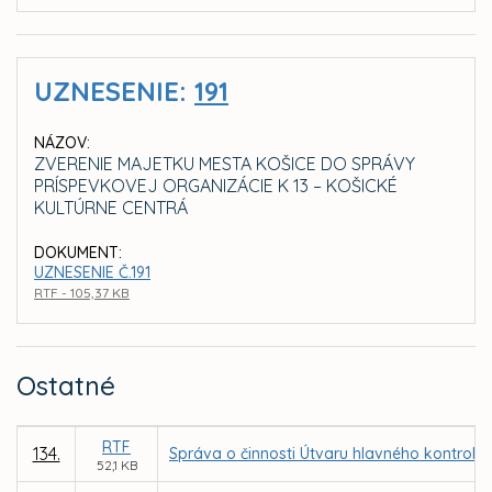
UZNESENIE:
191
NÁZOV:
ZVERENIE MAJETKU MESTA KOŠICE DO SPRÁVY
PRÍSPEVKOVEJ ORGANIZÁCIE K 13 – KOŠICKÉ
KULTÚRNE CENTRÁ
DOKUMENT:
UZNESENIE Č.191
RTF - 105,37 KB
Ostatné
RTF
134.
Správa o činnosti Útvaru hlavného kontroló
52,1 KB