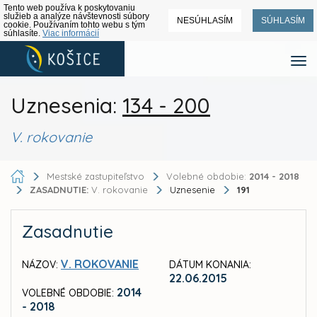
Tento web používa k poskytovaniu
služieb a analýze návštevnosti súbory
NESÚHLASÍM
SÚHLASÍM
cookie. Používaním tohto webu s tým
súhlasíte.
Viac informácií
Uznesenia:
134 - 200
V. rokovanie
Mestské zastupiteľstvo
Volebné obdobie:
2014 - 2018
ZASADNUTIE:
V. rokovanie
Uznesenie
191
Zasadnutie
V. ROKOVANIE
NÁZOV:
DÁTUM KONANIA:
22.06.2015
2014
VOLEBNÉ OBDOBIE:
- 2018