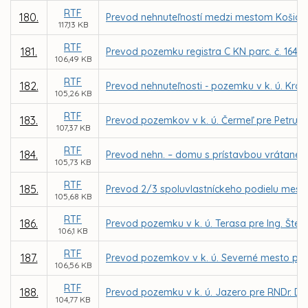
RTF
180.
Prevod nehnuteľností medzi mestom Košice a
117,13 KB
RTF
181.
Prevod pozemku registra C KN parc. č. 1640/
106,49 KB
RTF
182.
Prevod nehnuteľnosti - pozemku v k. ú. Kr
105,26 KB
RTF
183.
Prevod pozemkov v k. ú. Čermeľ pre Petru 
107,37 KB
RTF
184.
Prevod nehn. – domu s prístavbou vrátane pr
105,73 KB
RTF
185.
Prevod 2/3 spoluvlastníckeho podielu mesta 
105,68 KB
RTF
186.
Prevod pozemku v k. ú. Terasa pre Ing. Št
106,1 KB
RTF
187.
Prevod pozemkov v k. ú. Severné mesto pre 
106,56 KB
RTF
188.
Prevod pozemku v k. ú. Jazero pre RNDr. Du
104,77 KB