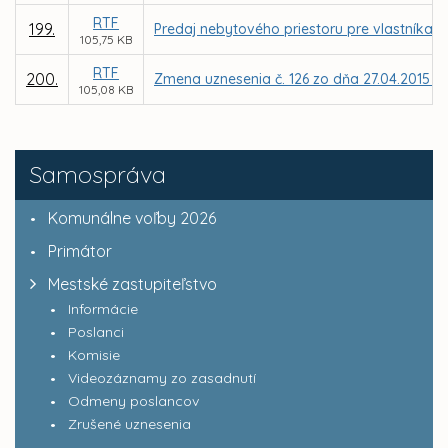
RTF
199.
Predaj nebytového priestoru pre vlastníka b
105,75 KB
RTF
200.
Zmena uznesenia č. 126 zo dňa 27.04.2015 – 
105,08 KB
Samospráva
Komunálne voľby 2026
Primátor
Mestské zastupiteľstvo
Informácie
Poslanci
Komisie
Videozáznamy zo zasadnutí
Odmeny poslancov
Zrušené uznesenia