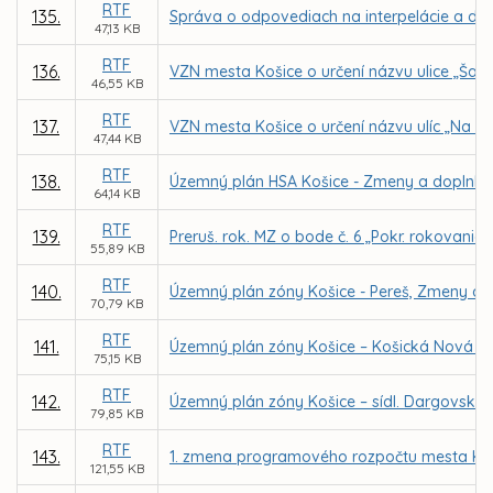
RTF
135.
Správa o odpovediach na interpelácie a dopy
47,13 KB
RTF
136.
VZN mesta Košice o určení názvu ulice „Šalv
46,55 KB
RTF
137.
VZN mesta Košice o určení názvu ulíc „Na ba
47,44 KB
RTF
138.
Územný plán HSA Košice - Zmeny a doplnky 20
64,14 KB
RTF
139.
Preruš. rok. MZ o bode č. 6 „Pokr. rokovania
55,89 KB
RTF
140.
Územný plán zóny Košice - Pereš, Zmeny a 
70,79 KB
RTF
141.
Územný plán zóny Košice – Košická Nová V
75,15 KB
RTF
142.
Územný plán zóny Košice – sídl. Dargovskýc
79,85 KB
RTF
143.
1. zmena programového rozpočtu mesta Koš
121,55 KB