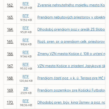
RTF
162.
Zverenie nehnuteľného majetku mesta Košice
95,25 KB
RTF
163.
Prenájom nebytových priestorov v objekte zr
97,52 KB
RTF
164.
Dlhodobý prenájom poz.v areáli ZŠ Slobody
95,81 KB
RTF
165.
Rozš. pren. pr. a prenájom celk. priestorov
98,16 KB
RTF
166.
Zmeny VZN mesta Košice č. 108 o určení mie
97,46 KB
RTF
167.
VZN mesta Košice o zriadení Jazykovej ško
95,52 KB
RTF
168.
Prenájom častí poz. v k. ú. Terasa pre MČ 
120,66 KB
ZIP
169.
Prenájom pozemkov pre Košickú Futbalovú A
23,19 KB
RTF
170.
Dlhodobý pren. býv. kina Úsmev a poz. na Ka
98,36 KB