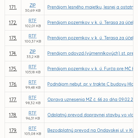
ZIP
171.
Prenájom lesného majetku, lesnej a ostatne
30,69 KB
RTF
172.
Prenájom pozemkov v k. ú. Terasa za účel
102,01 KB
RTF
173.
Prenájom pozemkov v k. ú. Terasa za účelo
100,37 KB
ZIP
174.
Prenájom odovzd.(výmenníkových) st. pre TEH
33,2 KB
RTF
175.
Prenájom pozemkov v k. ú. Furča pre MČ Ko
105,18 KB
RTF
176.
Podnájom nebyt. pr. v trakte C budovy Hlavn
99,48 KB
RTF
177.
Oprava uznesenia MZ č. 66 zo dňa 09.02.201
98,32 KB
RTF
178.
Odplatný prevod dopravnej stavby vo vlastní
96,31 KB
RTF
179.
Bezodplatný prevod na Ondavskej ul. v Košici
105,08 KB