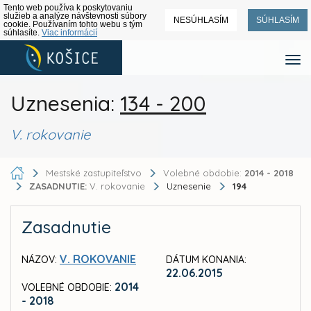
Tento web používa k poskytovaniu
služieb a analýze návštevnosti súbory
NESÚHLASÍM
SÚHLASÍM
cookie. Používaním tohto webu s tým
súhlasíte.
Viac informácií
Uznesenia:
134 - 200
V. rokovanie
Mestské zastupiteľstvo
Volebné obdobie:
2014 - 2018
ZASADNUTIE:
V. rokovanie
Uznesenie
194
Zasadnutie
V. ROKOVANIE
NÁZOV:
DÁTUM KONANIA:
22.06.2015
2014
VOLEBNÉ OBDOBIE:
- 2018