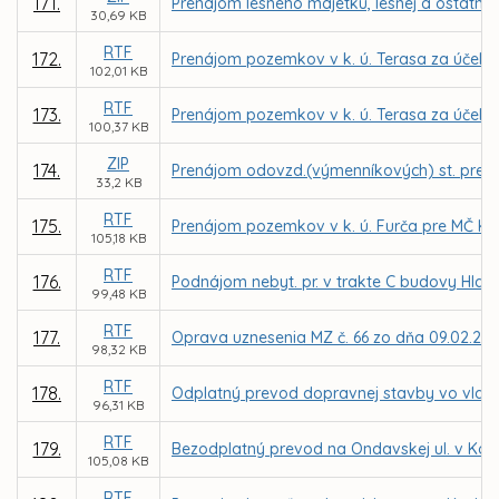
171.
Prenájom lesného majetku, lesnej a ostatne
30,69 KB
RTF
172.
Prenájom pozemkov v k. ú. Terasa za účel
102,01 KB
RTF
173.
Prenájom pozemkov v k. ú. Terasa za účelo
100,37 KB
ZIP
174.
Prenájom odovzd.(výmenníkových) st. pre TEH
33,2 KB
RTF
175.
Prenájom pozemkov v k. ú. Furča pre MČ Ko
105,18 KB
RTF
176.
Podnájom nebyt. pr. v trakte C budovy Hlavn
99,48 KB
RTF
177.
Oprava uznesenia MZ č. 66 zo dňa 09.02.201
98,32 KB
RTF
178.
Odplatný prevod dopravnej stavby vo vlastní
96,31 KB
RTF
179.
Bezodplatný prevod na Ondavskej ul. v Košici
105,08 KB
RTF