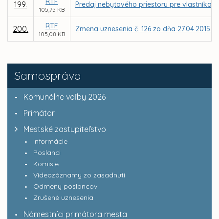
RTF
199.
Predaj nebytového priestoru pre vlastníka b
105,75 KB
RTF
200.
Zmena uznesenia č. 126 zo dňa 27.04.2015 – 
105,08 KB
Samospráva
Komunálne voľby 2026
Primátor
Mestské zastupiteľstvo
Informácie
Poslanci
Komisie
Videozáznamy zo zasadnutí
Odmeny poslancov
Zrušené uznesenia
Námestníci primátora mesta