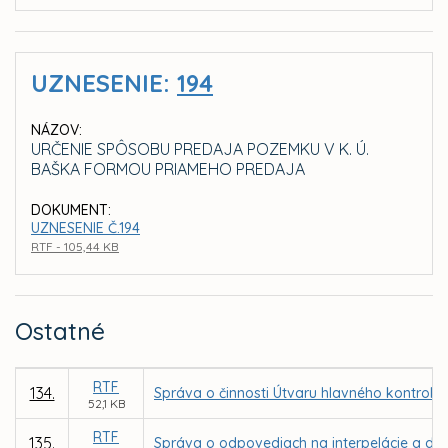
UZNESENIE:
194
NÁZOV:
URČENIE SPÔSOBU PREDAJA POZEMKU V K. Ú.
BAŠKA FORMOU PRIAMEHO PREDAJA
DOKUMENT:
UZNESENIE Č.194
RTF - 105,44 KB
Ostatné
RTF
134.
Správa o činnosti Útvaru hlavného kontroló
52,1 KB
RTF
135.
Správa o odpovediach na interpelácie a dopy