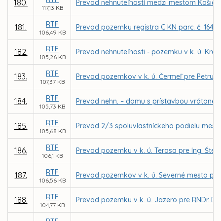
180.
Prevod nehnuteľností medzi mestom Košice a
117,13 KB
RTF
181.
Prevod pozemku registra C KN parc. č. 1640/
106,49 KB
RTF
182.
Prevod nehnuteľnosti - pozemku v k. ú. Kr
105,26 KB
RTF
183.
Prevod pozemkov v k. ú. Čermeľ pre Petru 
107,37 KB
RTF
184.
Prevod nehn. – domu s prístavbou vrátane pr
105,73 KB
RTF
185.
Prevod 2/3 spoluvlastníckeho podielu mesta 
105,68 KB
RTF
186.
Prevod pozemku v k. ú. Terasa pre Ing. Št
106,1 KB
RTF
187.
Prevod pozemkov v k. ú. Severné mesto pre 
106,56 KB
RTF
188.
Prevod pozemku v k. ú. Jazero pre RNDr. Du
104,77 KB