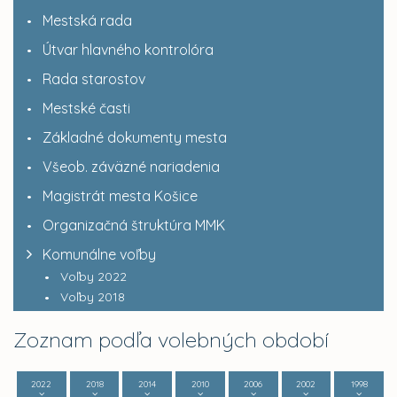
Mestská rada
Útvar hlavného kontrolóra
Rada starostov
Mestské časti
Základné dokumenty mesta
Všeob. záväzné nariadenia
Magistrát mesta Košice
Organizačná štruktúra MMK
Komunálne voľby
Voľby 2022
Voľby 2018
Zoznam podľa volebných období
2022
2018
2014
2010
2006
2002
1998