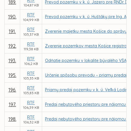
RTF
189.
Prevod pozemku v k. ú. Jazero pre RNDr. Du
104,87 KB
RTF
190.
Prevod pozemku v k. ú. Huštáky pre Ing. An
104,99 KB
RTF
191.
Zverenie majetku mesta Košice do správy prí
105,37 KB
RTF
192.
Zverenie pozemkov mesta Košice registra KN
119,38 KB
RTF
193.
Odňatie pozemku v lokalite bývalého VŠA zo
106,2 KB
RTF
195.
Určenie spôsobu prevodu – priamy predaj 
105,35 KB
RTF
196.
Priamy predaj pozemku v k. ú. Veľká Lodina 
105,83 KB
RTF
197.
Predaj nebytového priestoru pre nájomcu Tib
106,39 KB
RTF
198.
Predaj nebytového priestoru pre nájomcu Cumu
106,32 KB