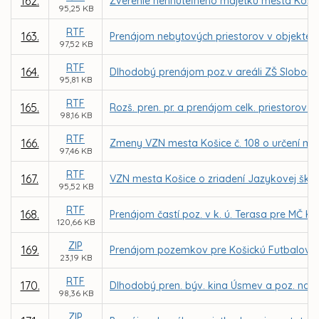
162.
Zverenie nehnuteľného majetku mesta Košice
95,25 KB
RTF
163.
Prenájom nebytových priestorov v objekte zr
97,52 KB
RTF
164.
Dlhodobý prenájom poz.v areáli ZŠ Slobody
95,81 KB
RTF
165.
Rozš. pren. pr. a prenájom celk. priestorov
98,16 KB
RTF
166.
Zmeny VZN mesta Košice č. 108 o určení mie
97,46 KB
RTF
167.
VZN mesta Košice o zriadení Jazykovej ško
95,52 KB
RTF
168.
Prenájom častí poz. v k. ú. Terasa pre MČ 
120,66 KB
ZIP
169.
Prenájom pozemkov pre Košickú Futbalovú A
23,19 KB
RTF
170.
Dlhodobý pren. býv. kina Úsmev a poz. na Ka
98,36 KB
ZIP