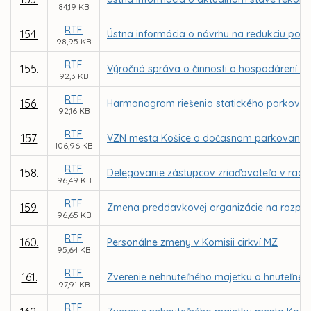
84,19 KB
RTF
154.
Ústna informácia o návrhu na redukciu počt
98,95 KB
RTF
155.
Výročná správa o činnosti a hospodárení ne
92,3 KB
RTF
156.
Harmonogram riešenia statického parkovani
92,16 KB
RTF
157.
VZN mesta Košice o dočasnom parkovaní m
106,96 KB
RTF
158.
Delegovanie zástupcov zriaďovateľa v radác
96,49 KB
RTF
159.
Zmena preddavkovej organizácie na rozpoč
96,65 KB
RTF
160.
Personálne zmeny v Komisii cirkví MZ
95,64 KB
RTF
161.
Zverenie nehnuteľného majetku a hnuteľnéh
97,91 KB
RTF