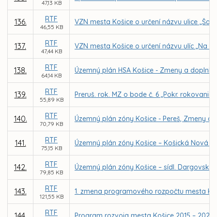
47,13 KB
RTF
136.
VZN mesta Košice o určení názvu ulice „Šalv
46,55 KB
RTF
137.
VZN mesta Košice o určení názvu ulíc „Na ba
47,44 KB
RTF
138.
Územný plán HSA Košice - Zmeny a doplnky 20
64,14 KB
RTF
139.
Preruš. rok. MZ o bode č. 6 „Pokr. rokovania
55,89 KB
RTF
140.
Územný plán zóny Košice - Pereš, Zmeny a 
70,79 KB
RTF
141.
Územný plán zóny Košice – Košická Nová V
75,15 KB
RTF
142.
Územný plán zóny Košice – sídl. Dargovskýc
79,85 KB
RTF
143.
1. zmena programového rozpočtu mesta Koš
121,55 KB
RTF
144.
Program rozvoja mesta Košice 2015 – 2020