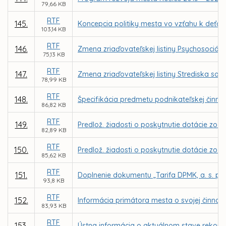
79,66 KB
RTF
145.
Koncepcia politiky mesta vo vzťahu k deťo
103,14 KB
RTF
146.
Zmena zriaďovateľskej listiny Psychosociáln
75,13 KB
RTF
147.
Zmena zriaďovateľskej listiny Strediska soci
78,99 KB
RTF
148.
Špecifikácia predmetu podnikateľskej činnost
86,82 KB
RTF
149.
Predlož. žiadosti o poskytnutie dotácie zo 
82,89 KB
RTF
150.
Predlož. žiadosti o poskytnutie dotácie zo Š
85,62 KB
RTF
151.
Doplnenie dokumentu „Tarifa DPMK, a. s. pr
93,8 KB
RTF
152.
Informácia primátora mesta o svojej činnosti
83,93 KB
RTF
153.
Ústna informácia o aktuálnom stave rekonštr