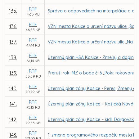
RTF
135.
Správa o odpovediach na interpelácie a dopy
47,13 KB
RTF
136.
VZN mesta Košice o určení názvu ulice „Šalv
46,55 KB
RTF
137.
VZN mesta Košice o určení názvu ulíc „Na ba
47,44 KB
RTF
138.
Územný plán HSA Košice - Zmeny a doplnky 20
64,14 KB
RTF
139.
Preruš. rok. MZ o bode č. 6 „Pokr. rokovania
55,89 KB
RTF
140.
Územný plán zóny Košice - Pereš, Zmeny a 
70,79 KB
RTF
141.
Územný plán zóny Košice – Košická Nová V
75,15 KB
RTF
142.
Územný plán zóny Košice – sídl. Dargovskýc
79,85 KB
RTF
143.
1. zmena programového rozpočtu mesta Koš
121,55 KB