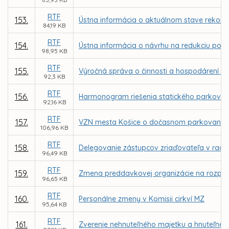
RTF
153.
Ústna informácia o aktuálnom stave rekonštr
84,19 KB
RTF
154.
Ústna informácia o návrhu na redukciu počt
98,95 KB
RTF
155.
Výročná správa o činnosti a hospodárení ne
92,3 KB
RTF
156.
Harmonogram riešenia statického parkovani
92,16 KB
RTF
157.
VZN mesta Košice o dočasnom parkovaní m
106,96 KB
RTF
158.
Delegovanie zástupcov zriaďovateľa v radác
96,49 KB
RTF
159.
Zmena preddavkovej organizácie na rozpoč
96,65 KB
RTF
160.
Personálne zmeny v Komisii cirkví MZ
95,64 KB
RTF
161.
Zverenie nehnuteľného majetku a hnuteľnéh