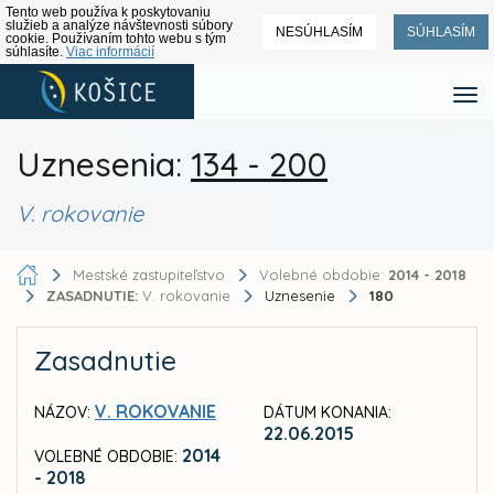
Tento web používa k poskytovaniu
služieb a analýze návštevnosti súbory
NESÚHLASÍM
SÚHLASÍM
cookie. Používaním tohto webu s tým
súhlasíte.
Viac informácií
Uznesenia:
134 - 200
V. rokovanie
Mestské zastupiteľstvo
Volebné obdobie:
2014 - 2018
ZASADNUTIE:
V. rokovanie
Uznesenie
180
Zasadnutie
V. ROKOVANIE
NÁZOV:
DÁTUM KONANIA:
22.06.2015
2014
VOLEBNÉ OBDOBIE:
- 2018