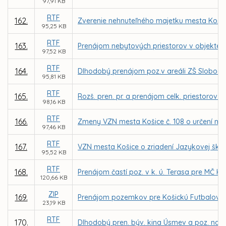
97,91 KB
RTF
162.
Zverenie nehnuteľného majetku mesta Košice
95,25 KB
RTF
163.
Prenájom nebytových priestorov v objekte zr
97,52 KB
RTF
164.
Dlhodobý prenájom poz.v areáli ZŠ Slobody
95,81 KB
RTF
165.
Rozš. pren. pr. a prenájom celk. priestorov
98,16 KB
RTF
166.
Zmeny VZN mesta Košice č. 108 o určení mie
97,46 KB
RTF
167.
VZN mesta Košice o zriadení Jazykovej ško
95,52 KB
RTF
168.
Prenájom častí poz. v k. ú. Terasa pre MČ 
120,66 KB
ZIP
169.
Prenájom pozemkov pre Košickú Futbalovú A
23,19 KB
RTF
170.
Dlhodobý pren. býv. kina Úsmev a poz. na Ka