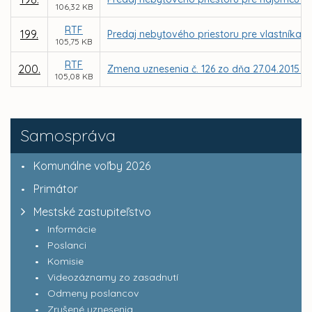
106,32 KB
RTF
199.
Predaj nebytového priestoru pre vlastníka b
105,75 KB
RTF
200.
Zmena uznesenia č. 126 zo dňa 27.04.2015 – 
105,08 KB
Samospráva
Komunálne voľby 2026
Primátor
Mestské zastupiteľstvo
Informácie
Poslanci
Komisie
Videozáznamy zo zasadnutí
Odmeny poslancov
Zrušené uznesenia