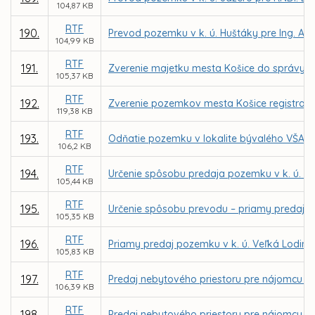
104,87 KB
RTF
190.
Prevod pozemku v k. ú. Huštáky pre Ing. An
104,99 KB
RTF
191.
Zverenie majetku mesta Košice do správy prí
105,37 KB
RTF
192.
Zverenie pozemkov mesta Košice registra KN
119,38 KB
RTF
193.
Odňatie pozemku v lokalite bývalého VŠA zo
106,2 KB
RTF
194.
Určenie spôsobu predaja pozemku v k. ú. 
105,44 KB
RTF
195.
Určenie spôsobu prevodu – priamy predaj 
105,35 KB
RTF
196.
Priamy predaj pozemku v k. ú. Veľká Lodina 
105,83 KB
RTF
197.
Predaj nebytového priestoru pre nájomcu Tib
106,39 KB
RTF
198.
Predaj nebytového priestoru pre nájomcu Cumu