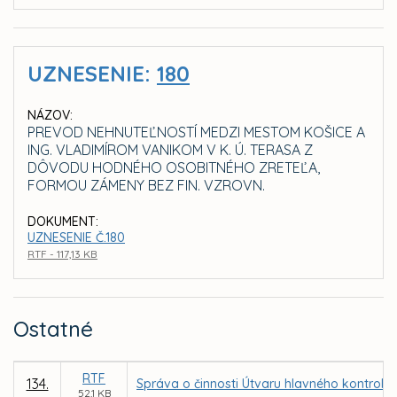
UZNESENIE:
180
NÁZOV:
PREVOD NEHNUTEĽNOSTÍ MEDZI MESTOM KOŠICE A
ING. VLADIMÍROM VANIKOM V K. Ú. TERASA Z
DÔVODU HODNÉHO OSOBITNÉHO ZRETEĽA,
FORMOU ZÁMENY BEZ FIN. VZROVN.
DOKUMENT:
UZNESENIE Č.180
RTF - 117,13 KB
Ostatné
RTF
134.
Správa o činnosti Útvaru hlavného kontroló
52,1 KB