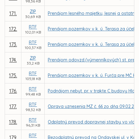
98,36 KB
ZIP
171.
Prenájom lesného majetku, lesnej a ostatne
30,69 KB
RTF
172.
Prenájom pozemkov v k. ú. Terasa za účel
102,01 KB
RTF
173.
Prenájom pozemkov v k. ú. Terasa za účelo
100,37 KB
ZIP
174.
Prenájom odovzd.(výmenníkových) st. pre TEH
33,2 KB
RTF
175.
Prenájom pozemkov v k. ú. Furča pre MČ Ko
105,18 KB
RTF
176.
Podnájom nebyt. pr. v trakte C budovy Hlavn
99,48 KB
RTF
177.
Oprava uznesenia MZ č. 66 zo dňa 09.02.201
98,32 KB
RTF
178.
Odplatný prevod dopravnej stavby vo vlastní
96,31 KB
RTF
179.
Bezodplatný prevod na Ondavskej ul. v Košici