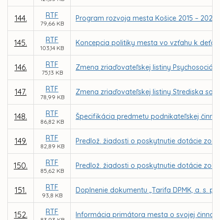
RTF
144.
Program rozvoja mesta Košice 2015 – 2020
79,66 KB
RTF
145.
Koncepcia politiky mesta vo vzťahu k deťo
103,14 KB
RTF
146.
Zmena zriaďovateľskej listiny Psychosociáln
75,13 KB
RTF
147.
Zmena zriaďovateľskej listiny Strediska soci
78,99 KB
RTF
148.
Špecifikácia predmetu podnikateľskej činnost
86,82 KB
RTF
149.
Predlož. žiadosti o poskytnutie dotácie zo 
82,89 KB
RTF
150.
Predlož. žiadosti o poskytnutie dotácie zo Š
85,62 KB
RTF
151.
Doplnenie dokumentu „Tarifa DPMK, a. s. pr
93,8 KB
RTF
152.
Informácia primátora mesta o svojej činnosti
83,93 KB