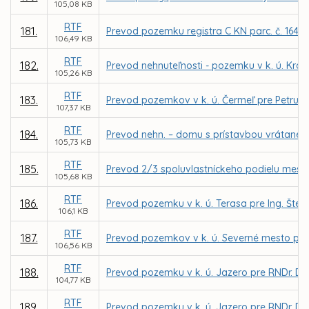
105,08 KB
RTF
181.
Prevod pozemku registra C KN parc. č. 1640/
106,49 KB
RTF
182.
Prevod nehnuteľnosti - pozemku v k. ú. Kr
105,26 KB
RTF
183.
Prevod pozemkov v k. ú. Čermeľ pre Petru 
107,37 KB
RTF
184.
Prevod nehn. – domu s prístavbou vrátane pr
105,73 KB
RTF
185.
Prevod 2/3 spoluvlastníckeho podielu mesta 
105,68 KB
RTF
186.
Prevod pozemku v k. ú. Terasa pre Ing. Št
106,1 KB
RTF
187.
Prevod pozemkov v k. ú. Severné mesto pre 
106,56 KB
RTF
188.
Prevod pozemku v k. ú. Jazero pre RNDr. Du
104,77 KB
RTF
189.
Prevod pozemku v k. ú. Jazero pre RNDr. Du