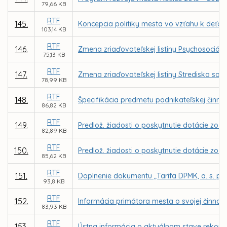
79,66 KB
RTF
145.
Koncepcia politiky mesta vo vzťahu k deťo
103,14 KB
RTF
146.
Zmena zriaďovateľskej listiny Psychosociáln
75,13 KB
RTF
147.
Zmena zriaďovateľskej listiny Strediska soci
78,99 KB
RTF
148.
Špecifikácia predmetu podnikateľskej činnost
86,82 KB
RTF
149.
Predlož. žiadosti o poskytnutie dotácie zo 
82,89 KB
RTF
150.
Predlož. žiadosti o poskytnutie dotácie zo Š
85,62 KB
RTF
151.
Doplnenie dokumentu „Tarifa DPMK, a. s. pr
93,8 KB
RTF
152.
Informácia primátora mesta o svojej činnosti
83,93 KB
RTF
153.
Ústna informácia o aktuálnom stave rekonštr