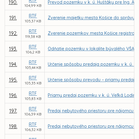
RTF
190.
Prevod pozemku v k. ú. Huštáky pre Ing. An
104,99 KB
RTF
191.
Zverenie majetku mesta Košice do správy prí
105,37 KB
RTF
192.
Zverenie pozemkov mesta Košice registra KN
119,38 KB
RTF
193.
Odňatie pozemku v lokalite bývalého VŠA zo
106,2 KB
RTF
194.
Určenie spôsobu predaja pozemku v k. ú. 
105,44 KB
RTF
195.
Určenie spôsobu prevodu – priamy predaj 
105,35 KB
RTF
196.
Priamy predaj pozemku v k. ú. Veľká Lodina 
105,83 KB
RTF
197.
Predaj nebytového priestoru pre nájomcu Tib
106,39 KB
RTF
198.
Predaj nebytového priestoru pre nájomcu Cumu
106,32 KB