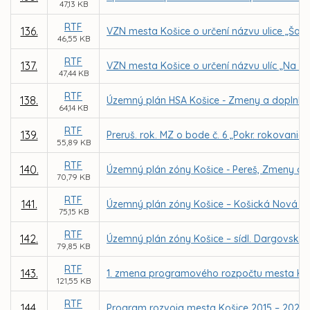
47,13 KB
RTF
136.
VZN mesta Košice o určení názvu ulice „Šalv
46,55 KB
RTF
137.
VZN mesta Košice o určení názvu ulíc „Na ba
47,44 KB
RTF
138.
Územný plán HSA Košice - Zmeny a doplnky 20
64,14 KB
RTF
139.
Preruš. rok. MZ o bode č. 6 „Pokr. rokovania
55,89 KB
RTF
140.
Územný plán zóny Košice - Pereš, Zmeny a 
70,79 KB
RTF
141.
Územný plán zóny Košice – Košická Nová V
75,15 KB
RTF
142.
Územný plán zóny Košice – sídl. Dargovskýc
79,85 KB
RTF
143.
1. zmena programového rozpočtu mesta Koš
121,55 KB
RTF
144.
Program rozvoja mesta Košice 2015 – 2020