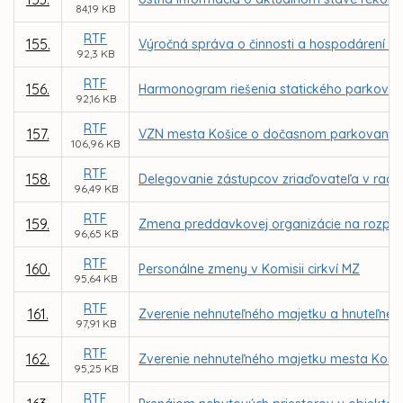
84,19 KB
RTF
155.
Výročná správa o činnosti a hospodárení ne
92,3 KB
RTF
156.
Harmonogram riešenia statického parkovani
92,16 KB
RTF
157.
VZN mesta Košice o dočasnom parkovaní m
106,96 KB
RTF
158.
Delegovanie zástupcov zriaďovateľa v radác
96,49 KB
RTF
159.
Zmena preddavkovej organizácie na rozpoč
96,65 KB
RTF
160.
Personálne zmeny v Komisii cirkví MZ
95,64 KB
RTF
161.
Zverenie nehnuteľného majetku a hnuteľnéh
97,91 KB
RTF
162.
Zverenie nehnuteľného majetku mesta Košice
95,25 KB
RTF