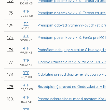
172.
Prenájom pozemkov v k. ú. Terasa za účel
102,01 KB
RTF
173.
Prenájom pozemkov v k. ú. Terasa za účelo
100,37 KB
ZIP
174.
Prenájom odovzd.(výmenníkových) st. pre TEH
33,2 KB
RTF
175.
Prenájom pozemkov v k. ú. Furča pre MČ Ko
105,18 KB
RTF
176.
Podnájom nebyt. pr. v trakte C budovy Hlavn
99,48 KB
RTF
177.
Oprava uznesenia MZ č. 66 zo dňa 09.02.201
98,32 KB
RTF
178.
Odplatný prevod dopravnej stavby vo vlastní
96,31 KB
RTF
179.
Bezodplatný prevod na Ondavskej ul. v Košici
105,08 KB
RTF
180.
Prevod nehnuteľností medzi mestom Košice a
117,13 KB
RTF