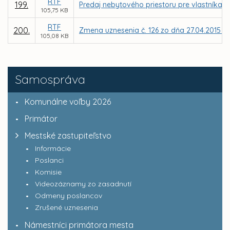
RTF
199.
Predaj nebytového priestoru pre vlastníka b
105,75 KB
RTF
200.
Zmena uznesenia č. 126 zo dňa 27.04.2015 – 
105,08 KB
Samospráva
Komunálne voľby 2026
Primátor
Mestské zastupiteľstvo
Informácie
Poslanci
Komisie
Videozáznamy zo zasadnutí
Odmeny poslancov
Zrušené uznesenia
Námestníci primátora mesta