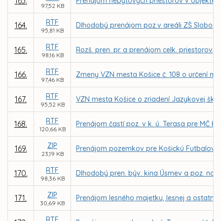
163.
Prenájom nebytových priestorov v objekte zr
97,52 KB
RTF
164.
Dlhodobý prenájom poz.v areáli ZŠ Slobody
95,81 KB
RTF
165.
Rozš. pren. pr. a prenájom celk. priestorov
98,16 KB
RTF
166.
Zmeny VZN mesta Košice č. 108 o určení mie
97,46 KB
RTF
167.
VZN mesta Košice o zriadení Jazykovej ško
95,52 KB
RTF
168.
Prenájom častí poz. v k. ú. Terasa pre MČ 
120,66 KB
ZIP
169.
Prenájom pozemkov pre Košickú Futbalovú A
23,19 KB
RTF
170.
Dlhodobý pren. býv. kina Úsmev a poz. na Ka
98,36 KB
ZIP
171.
Prenájom lesného majetku, lesnej a ostatne
30,69 KB
RTF