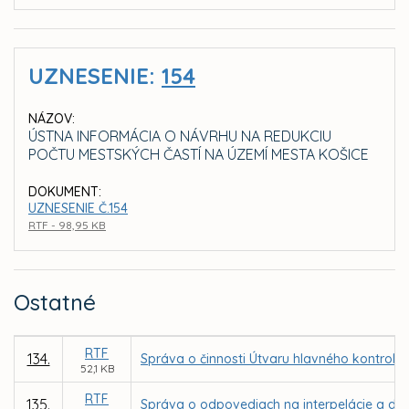
UZNESENIE:
154
NÁZOV:
ÚSTNA INFORMÁCIA O NÁVRHU NA REDUKCIU
POČTU MESTSKÝCH ČASTÍ NA ÚZEMÍ MESTA KOŠICE
DOKUMENT:
UZNESENIE Č.154
RTF - 98,95 KB
Ostatné
RTF
134.
Správa o činnosti Útvaru hlavného kontroló
52,1 KB
RTF
135.
Správa o odpovediach na interpelácie a dopy