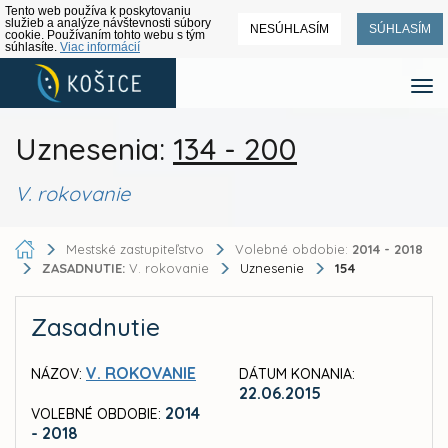
Tento web používa k poskytovaniu
služieb a analýze návštevnosti súbory
NESÚHLASÍM
SÚHLASÍM
cookie. Používaním tohto webu s tým
súhlasíte.
Viac informácií
Uznesenia:
134 - 200
V. rokovanie
Mestské zastupiteľstvo
Volebné obdobie:
2014 - 2018
ZASADNUTIE:
V. rokovanie
Uznesenie
154
Zasadnutie
V. ROKOVANIE
NÁZOV:
DÁTUM KONANIA:
22.06.2015
2014
VOLEBNÉ OBDOBIE:
- 2018