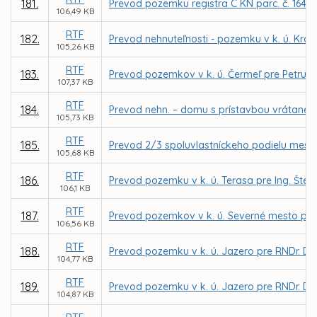
181.
Prevod pozemku registra C KN parc. č. 1640/
106,49 KB
RTF
182.
Prevod nehnuteľnosti - pozemku v k. ú. Kr
105,26 KB
RTF
183.
Prevod pozemkov v k. ú. Čermeľ pre Petru 
107,37 KB
RTF
184.
Prevod nehn. – domu s prístavbou vrátane pr
105,73 KB
RTF
185.
Prevod 2/3 spoluvlastníckeho podielu mesta 
105,68 KB
RTF
186.
Prevod pozemku v k. ú. Terasa pre Ing. Št
106,1 KB
RTF
187.
Prevod pozemkov v k. ú. Severné mesto pre 
106,56 KB
RTF
188.
Prevod pozemku v k. ú. Jazero pre RNDr. Du
104,77 KB
RTF
189.
Prevod pozemku v k. ú. Jazero pre RNDr. Du
104,87 KB