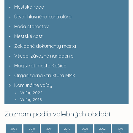
Mestská rada
Útvar hlavného kontrolóra
Rada starostov
Mestské časti
Základné dokumenty mesta
Všeob. záväzné nariadenia
Magistrát mesta Košice
Organizačná štruktúra MMK
Komunálne voľby
Voľby 2022
Voľby 2018
Zoznam podľa volebných období
2022
2018
2014
2010
2006
2002
1998