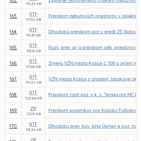
162.
Zverenie nehnuteľného majetku mesta Košice
95,25 KB
RTF
163.
Prenájom nebytových priestorov v objekte zr
97,52 KB
RTF
164.
Dlhodobý prenájom poz.v areáli ZŠ Slobody
95,81 KB
RTF
165.
Rozš. pren. pr. a prenájom celk. priestorov
98,16 KB
RTF
166.
Zmeny VZN mesta Košice č. 108 o určení mie
97,46 KB
RTF
167.
VZN mesta Košice o zriadení Jazykovej ško
95,52 KB
RTF
168.
Prenájom častí poz. v k. ú. Terasa pre MČ 
120,66 KB
ZIP
169.
Prenájom pozemkov pre Košickú Futbalovú A
23,19 KB
RTF
170.
Dlhodobý pren. býv. kina Úsmev a poz. na Ka
98,36 KB
ZIP