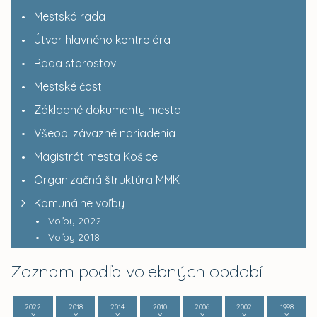
Mestská rada
Útvar hlavného kontrolóra
Rada starostov
Mestské časti
Základné dokumenty mesta
Všeob. záväzné nariadenia
Magistrát mesta Košice
Organizačná štruktúra MMK
Komunálne voľby
Voľby 2022
Voľby 2018
Zoznam podľa volebných období
2022
2018
2014
2010
2006
2002
1998