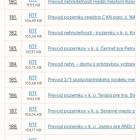
180.
Prevod nehnuteľností medzi mestom Košice a
117,13 KB
RTF
181.
Prevod pozemku registra C KN parc. č. 1640/
106,49 KB
RTF
182.
Prevod nehnuteľnosti - pozemku v k. ú. Kr
105,26 KB
RTF
183.
Prevod pozemkov v k. ú. Čermeľ pre Petru 
107,37 KB
RTF
184.
Prevod nehn. – domu s prístavbou vrátane pr
105,73 KB
RTF
185.
Prevod 2/3 spoluvlastníckeho podielu mesta 
105,68 KB
RTF
186.
Prevod pozemku v k. ú. Terasa pre Ing. Št
106,1 KB
RTF
187.
Prevod pozemkov v k. ú. Severné mesto pre 
106,56 KB
RTF
188.
Prevod pozemku v k. ú. Jazero pre RNDr. Du
104,77 KB