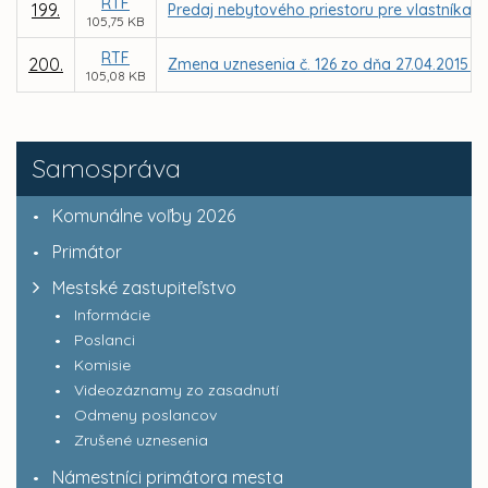
RTF
199.
Predaj nebytového priestoru pre vlastníka b
105,75 KB
RTF
200.
Zmena uznesenia č. 126 zo dňa 27.04.2015 – 
105,08 KB
Samospráva
Komunálne voľby 2026
Primátor
Mestské zastupiteľstvo
Informácie
Poslanci
Komisie
Videozáznamy zo zasadnutí
Odmeny poslancov
Zrušené uznesenia
Námestníci primátora mesta