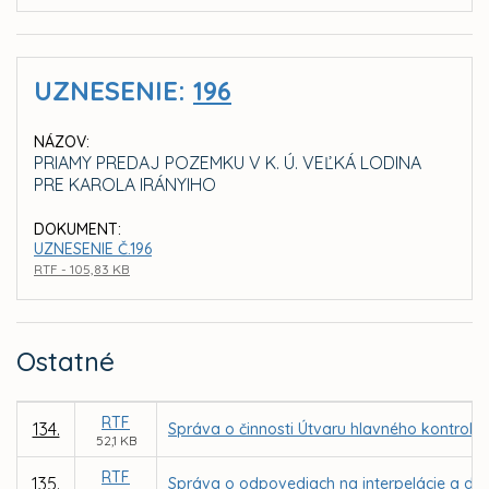
UZNESENIE:
196
NÁZOV:
PRIAMY PREDAJ POZEMKU V K. Ú. VEĽKÁ LODINA
PRE KAROLA IRÁNYIHO
DOKUMENT:
UZNESENIE Č.196
RTF - 105,83 KB
Ostatné
RTF
134.
Správa o činnosti Útvaru hlavného kontroló
52,1 KB
RTF
135.
Správa o odpovediach na interpelácie a dopy