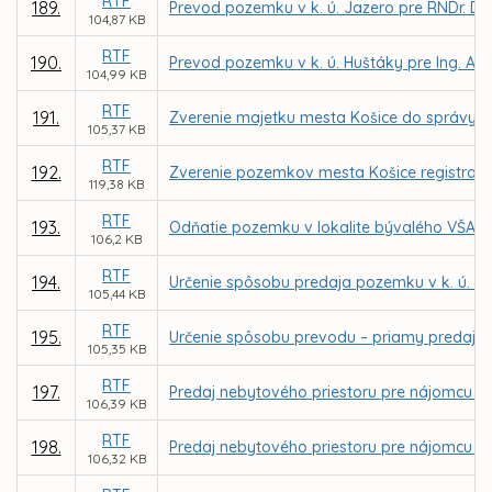
RTF
189.
Prevod pozemku v k. ú. Jazero pre RNDr. Du
104,87 KB
RTF
190.
Prevod pozemku v k. ú. Huštáky pre Ing. An
104,99 KB
RTF
191.
Zverenie majetku mesta Košice do správy prí
105,37 KB
RTF
192.
Zverenie pozemkov mesta Košice registra KN
119,38 KB
RTF
193.
Odňatie pozemku v lokalite bývalého VŠA zo
106,2 KB
RTF
194.
Určenie spôsobu predaja pozemku v k. ú. 
105,44 KB
RTF
195.
Určenie spôsobu prevodu – priamy predaj 
105,35 KB
RTF
197.
Predaj nebytového priestoru pre nájomcu Tib
106,39 KB
RTF
198.
Predaj nebytového priestoru pre nájomcu Cumu
106,32 KB