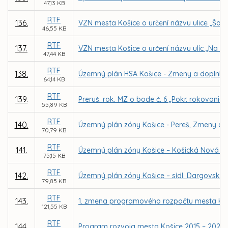
47,13 KB
RTF
136.
VZN mesta Košice o určení názvu ulice „Šalv
46,55 KB
RTF
137.
VZN mesta Košice o určení názvu ulíc „Na ba
47,44 KB
RTF
138.
Územný plán HSA Košice - Zmeny a doplnky 20
64,14 KB
RTF
139.
Preruš. rok. MZ o bode č. 6 „Pokr. rokovania
55,89 KB
RTF
140.
Územný plán zóny Košice - Pereš, Zmeny a 
70,79 KB
RTF
141.
Územný plán zóny Košice – Košická Nová V
75,15 KB
RTF
142.
Územný plán zóny Košice – sídl. Dargovskýc
79,85 KB
RTF
143.
1. zmena programového rozpočtu mesta Koš
121,55 KB
RTF
144.
Program rozvoja mesta Košice 2015 – 2020