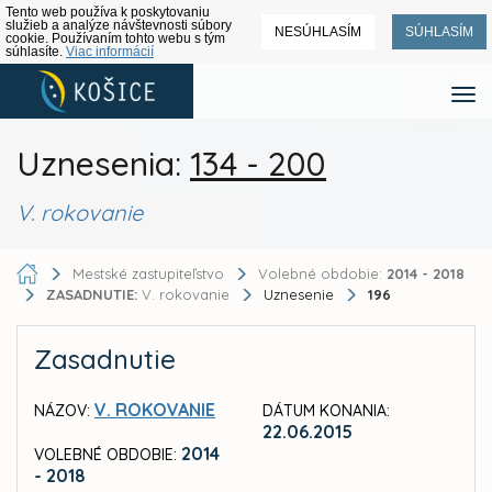
Tento web používa k poskytovaniu
služieb a analýze návštevnosti súbory
NESÚHLASÍM
SÚHLASÍM
cookie. Používaním tohto webu s tým
súhlasíte.
Viac informácií
Uznesenia:
134 - 200
V. rokovanie
Mestské zastupiteľstvo
Volebné obdobie:
2014 - 2018
ZASADNUTIE:
V. rokovanie
Uznesenie
196
Zasadnutie
V. ROKOVANIE
NÁZOV:
DÁTUM KONANIA:
22.06.2015
2014
VOLEBNÉ OBDOBIE:
- 2018