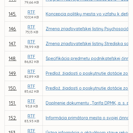
79,66 KB
RTF
145.
Koncepcia politiky mesta vo vzťahu k deťo
103,14 KB
RTF
146.
Zmena zriaďovateľskej listiny Psychosociáln
75,13 KB
RTF
147.
Zmena zriaďovateľskej listiny Strediska soci
78,99 KB
RTF
148.
Špecifikácia predmetu podnikateľskej činnost
86,82 KB
RTF
149.
Predlož. žiadosti o poskytnutie dotácie zo 
82,89 KB
RTF
150.
Predlož. žiadosti o poskytnutie dotácie zo Š
85,62 KB
RTF
151.
Doplnenie dokumentu „Tarifa DPMK, a. s. pr
93,8 KB
RTF
152.
Informácia primátora mesta o svojej činnosti
83,93 KB
RTF
153.
Ústna informácia o aktuálnom stave rekonštr