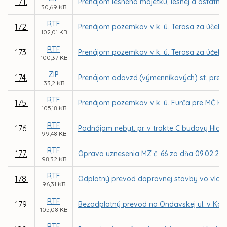
171.
Prenájom lesného majetku, lesnej a ostatne
30,69 KB
RTF
172.
Prenájom pozemkov v k. ú. Terasa za účel
102,01 KB
RTF
173.
Prenájom pozemkov v k. ú. Terasa za účelo
100,37 KB
ZIP
174.
Prenájom odovzd.(výmenníkových) st. pre TEH
33,2 KB
RTF
175.
Prenájom pozemkov v k. ú. Furča pre MČ Ko
105,18 KB
RTF
176.
Podnájom nebyt. pr. v trakte C budovy Hlavn
99,48 KB
RTF
177.
Oprava uznesenia MZ č. 66 zo dňa 09.02.201
98,32 KB
RTF
178.
Odplatný prevod dopravnej stavby vo vlastní
96,31 KB
RTF
179.
Bezodplatný prevod na Ondavskej ul. v Košici
105,08 KB
RTF