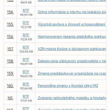
84,19 KB
RTF
154.
Ústna informácia o návrhu na redukciu počt
98,95 KB
RTF
155.
Výročná správa o činnosti a hospodárení ne
92,3 KB
RTF
156.
Harmonogram riešenia statického parkovani
92,16 KB
RTF
157.
VZN mesta Košice o dočasnom parkovaní m
106,96 KB
RTF
158.
Delegovanie zástupcov zriaďovateľa v radác
96,49 KB
RTF
159.
Zmena preddavkovej organizácie na rozpoč
96,65 KB
RTF
160.
Personálne zmeny v Komisii cirkví MZ
95,64 KB
RTF
161.
Zverenie nehnuteľného majetku a hnuteľnéh
97,91 KB
RTF