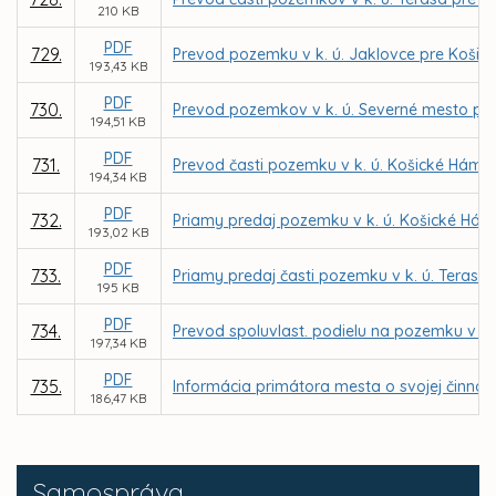
210 KB
PDF
729.
Prevod pozemku v k. ú. Jaklovce pre Koši
193,43 KB
PDF
730.
Prevod pozemkov v k. ú. Severné mesto pre
194,51 KB
PDF
731.
Prevod časti pozemku v k. ú. Košické Hámre
194,34 KB
PDF
732.
Priamy predaj pozemku v k. ú. Košické Hámr
193,02 KB
PDF
733.
Priamy predaj časti pozemku v k. ú. Terasa
195 KB
PDF
734.
Prevod spoluvlast. podielu na pozemku v k.
197,34 KB
PDF
735.
Informácia primátora mesta o svojej činnost
186,47 KB
Samospráva