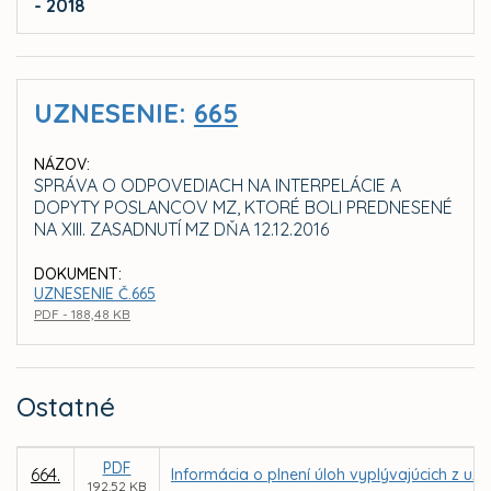
- 2018
UZNESENIE:
665
NÁZOV:
SPRÁVA O ODPOVEDIACH NA INTERPELÁCIE A
DOPYTY POSLANCOV MZ, KTORÉ BOLI PREDNESENÉ
NA XIII. ZASADNUTÍ MZ DŇA 12.12.2016
DOKUMENT:
UZNESENIE Č.665
PDF - 188,48 KB
Ostatné
PDF
664.
Informácia o plnení úloh vyplývajúcich z uz
192,52 KB