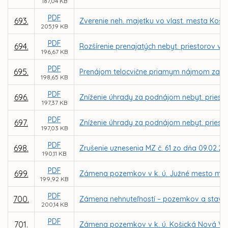
187,04 KB
PDF
693.
Zverenie neh. majetku vo vlast. mesta Košice
205,19 KB
PDF
694.
Rozšírenie prenajatých nebyt. priestorov v 
196,67 KB
PDF
695.
Prenájom telocvične priamym nájmom za nájo
198,65 KB
PDF
696.
Zníženie úhrady za podnájom nebyt. priestor
197,37 KB
PDF
697.
Zníženie úhrady za podnájom nebyt. priestor
197,03 KB
PDF
698.
Zrušenie uznesenia MZ č. 61 zo dňa 09.02.20
190,11 KB
PDF
699.
Zámena pozemkov v k. ú. Južné mesto medzi 
199,92 KB
PDF
700.
Zámena nehnuteľností – pozemkov a stavby v 
200,14 KB
PDF
701.
Zámena pozemkov v k. ú. Košická Nová Ve