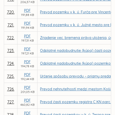
206,37 KB
PDF
720.
Prevod pozemku v k. ú. Furča pre Vincenta
191,88 KB
PDF
721.
Prevod pozemku v k. ú. Južné mesto pre MV
191,94 KB
PDF
722.
Zriadenie vec. bremena práva uloženia, údržb
197,31 KB
PDF
723.
Odplatné nadobudnutie (kúpa) časti pozemk
197,21 KB
PDF
724.
Odplatné nadobudnutie (kúpa) pozemkov v k
194,78 KB
PDF
725.
Určenie spôsobu prevodu – priamy predaj p
192,44 KB
PDF
726.
Prevod nehnuteľností medzi mestom Košice 
201,05 KB
PDF
727.
Prevod časti pozemku registra C KN parc. č
460,82 KB
PDF
728.
Prevod časti pozemkov v k. ú. Terasa pre G