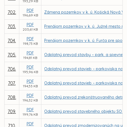
193,29 KB
PDF
702.
Zámena pozemkov v k. ú. Košická Nová Ves
196,69 KB
PDF
703.
Prenájom pozemkov v k. ú. Južné mesto na 
203,61 KB
PDF
704.
Prenájom pozemkov v k. ú. Furča pre spol. T
198,73 KB
PDF
705.
Odplatný prevod stavby – park. a spevnenýc
194,81 KB
PDF
706.
Odplatný prevod stavieb – parkoviska na Bri
195,96 KB
PDF
707.
Odplatný prevod stavieb – parkoviska na Kis
194,53 KB
PDF
708.
Odplatný prevod zrekonštruovaného detského
196,32 KB
PDF
709.
Odplatný prevod stavebného objektu SO 620-0
199,76 KB
PDF
710.
Odplatný prevod zmodernizovaných na ul. G