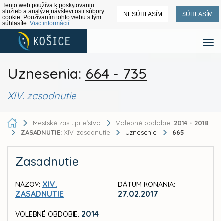
Tento web používa k poskytovaniu
služieb a analýze návštevnosti súbory
NESÚHLASÍM
SÚHLASÍM
cookie. Používaním tohto webu s tým
súhlasíte.
Viac informácií
Uznesenia:
664 - 735
XIV. zasadnutie
Mestské zastupiteľstvo
Volebné obdobie:
2014 - 2018
ZASADNUTIE:
XIV. zasadnutie
Uznesenie
665
Zasadnutie
XIV.
NÁZOV:
DÁTUM KONANIA:
ZASADNUTIE
27.02.2017
2014
VOLEBNÉ OBDOBIE: