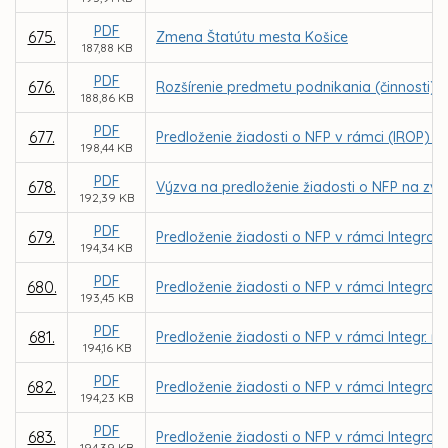
PDF
675.
Zmena Štatútu mesta Košice
187,88 KB
PDF
676.
Rozšírenie predmetu podnikania (činnosti) o
188,86 KB
PDF
677.
Predloženie žiadosti o NFP v rámci (IROP) - 
198,44 KB
PDF
678.
Výzva na predloženie žiadosti o NFP na zvýš
192,39 KB
PDF
679.
Predloženie žiadosti o NFP v rámci Integrov
194,34 KB
PDF
680.
Predloženie žiadosti o NFP v rámci Integrov
193,45 KB
PDF
681.
Predloženie žiadosti o NFP v rámci Integr. r
194,16 KB
PDF
682.
Predloženie žiadosti o NFP v rámci Integrov
194,23 KB
PDF
683.
Predloženie žiadosti o NFP v rámci Integrov
194,39 KB