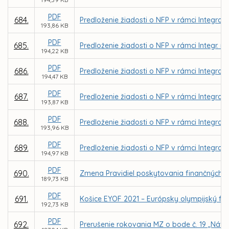
PDF
684.
Predloženie žiadosti o NFP v rámci Integrov
193,86 KB
PDF
685.
Predloženie žiadosti o NFP v rámci Integr. 
194,22 KB
PDF
686.
Predloženie žiadosti o NFP v rámci Integrov
194,47 KB
PDF
687.
Predloženie žiadosti o NFP v rámci Integrov
193,87 KB
PDF
688.
Predloženie žiadosti o NFP v rámci Integrov
193,96 KB
PDF
689.
Predloženie žiadosti o NFP v rámci Integrov
194,97 KB
PDF
690.
Zmena Pravidiel poskytovania finančných 
189,73 KB
PDF
691.
Košice EYOF 2021 – Európsky olympijský fes
192,73 KB
PDF
692.
Prerušenie rokovania MZ o bode č. 19 „Náv