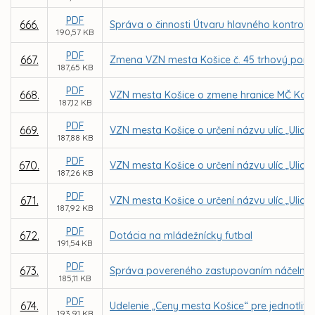
PDF
666.
Správa o činnosti Útvaru hlavného kontroló
190,57 KB
PDF
667.
Zmena VZN mesta Košice č. 45 trhový pori
187,65 KB
PDF
668.
VZN mesta Košice o zmene hranice MČ Košic
187,12 KB
PDF
669.
VZN mesta Košice o určení názvu ulíc „Ulica
187,88 KB
PDF
670.
VZN mesta Košice o určení názvu ulíc „Ulica
187,26 KB
PDF
671.
VZN mesta Košice o určení názvu ulíc „Ulica 
187,92 KB
PDF
672.
Dotácia na mládežnícky futbal
191,54 KB
PDF
673.
Správa povereného zastupovaním náčelníka Me
185,11 KB
PDF
674.
Udelenie „Ceny mesta Košice“ pre jednotlivco
193,91 KB