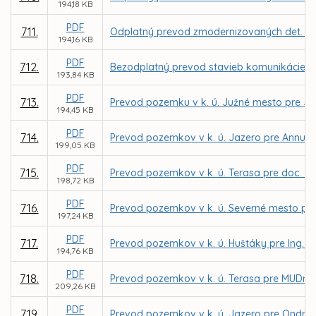
194,18 KB
PDF
711.
Odplatný prevod zmodernizovaných det. ihrís
194,16 KB
PDF
712.
Bezodplatný prevod stavieb komunikácie, pa
193,84 KB
PDF
713.
Prevod pozemku v k. ú. Južné mesto pre J
194,45 KB
PDF
714.
Prevod pozemkov v k. ú. Jazero pre Annu D
199,05 KB
PDF
715.
Prevod pozemkov v k. ú. Terasa pre doc. J
198,72 KB
PDF
716.
Prevod pozemkov v k. ú. Severné mesto pre
197,24 KB
PDF
717.
Prevod pozemkov v k. ú. Huštáky pre Ing. Pe
194,76 KB
PDF
718.
Prevod pozemkov v k. ú. Terasa pre MUDr. Vil
209,26 KB
PDF
719.
Prevod pozemkov v k. ú. Jazero pre Ondreja