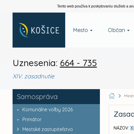
Tento web používa k poskytovaniu služieb a an
Mesto
Občan
Uznesenia:
664 - 735
XIV. zasadnutie
Samospráva
Mests
Komunálne voľby 2026
Zasad
Primátor
X
NÁZOV:
Mestské zastupiteľstvo