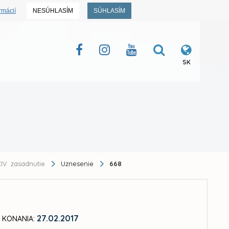
rmácií
NESÚHLASÍM
SÚHLASÍM
SK
IV. zasadnutie
Uznesenie
668
27.02.2017
 KONANIA: