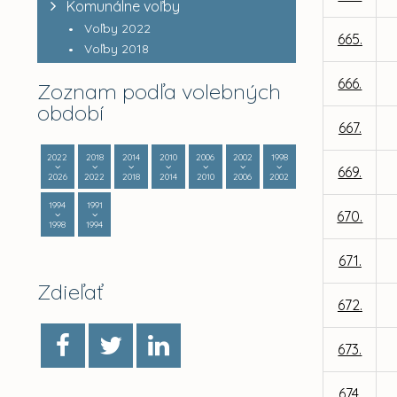
Komunálne voľby
Voľby 2022
665.
Voľby 2018
666.
Zoznam podľa volebných
období
667.
2022
2018
2014
2010
2006
2002
1998
669.
2026
2022
2018
2014
2010
2006
2002
1994
1991
670.
1998
1994
671.
Zdieľať
672.
673.
674.