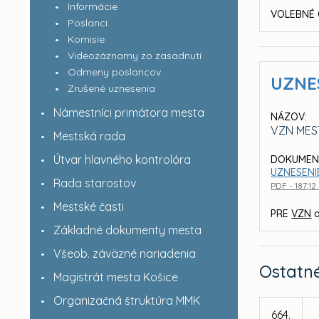
Informácie
VOLEBNÉ 
Poslanci
Komisie
Videozáznamy zo zasadnutí
Odmeny poslancov
UZNE
Zrušené uznesenia
Námestníci primátora mesta
NÁZOV:
VZN MES
Mestská rada
Útvar hlavného kontrolóra
DOKUMEN
UZNESENIE
Rada starostov
PDF - 187,12
Mestské časti
PRE
VZN
a
Základné dokumenty mesta
Všeob. záväzné nariadenia
Ostatn
Magistrát mesta Košice
Organizačná štruktúra MMK
664.