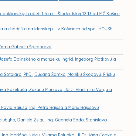
duklianskych obetí 1-5 a ul. Študentskej 12-13 od MČ Košice
 a chodníka na Idanskej ul. v Košiciach od spol. HOUSE
ára a Gabrielu Špegárovú
Jozefa Dolinského a manželku Ingrid, Ingeborg Platkovú a
fa Sotolářa, PhD., Dušana Šamka, Moniku Škopovú, Prisku
va Fazekaša, Zuzanu Murzovú, JUDr. Vladimíra Vargu a
 Pavla Bajusa, Ing. Petra Bajusa a Máriu Bajusovú
lubyho, Daniela Zsigu, Ing. Gabriela Sada, Stanislava
 Ing. Mariána Juricu, Viliama Polyáka, JUDr. Jána Čopka a