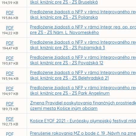
škol. knižníc pre ZŠ - ZŠ Bruselská
194,39 KB
Predloženie žiadosti o NFP v rámci Integrovaného re
PDF
škol. knižníc pre ZŠ - ZŠ Polianska
193,86 KB
Predloženie žiadosti o NFP v rámci Integr. reg. op. p
PDF
pre ZŠ - ZŠ Nám. L. Novomeského
194,22 KB
Predloženie žiadosti o NFP v rámci Integrovaného re
PDF
škol. knižníc pre ZŠ - ZŠ Požiarnická 3
194,47 KB
Predloženie žiadosti o NFP v rámci Integrovaného re
PDF
škol. knižníc pre ZŠ - ZŠ Považská 12
193,87 KB
Predloženie žiadosti o NFP v rámci Integrovaného re
PDF
škol. knižníc pre ZŠ - ZŠ Belehradská 21
193,96 KB
Predloženie žiadosti o NFP v rámci Integrovaného re
PDF
škol. knižníc pre ZŠ - ZŠ Park Angelinum
194,97 KB
Zmena Pravidiel poskytovania finančných prostried
PDF
území mesta Košice iným obciam
189,73 KB
PDF
Košice EYOF 2021 – Európsky olympijský festival ml
192,73 KB
Prerušenie rokovania MZ o bode č. 19 „Návrh na zm
PDF