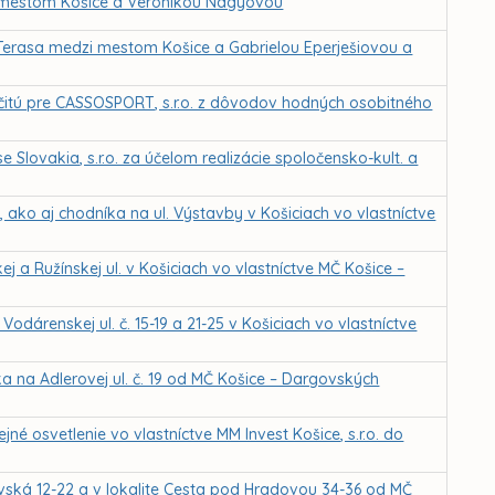
 mestom Košice a Veronikou Nagyovou
Terasa medzi mestom Košice a Gabrielou Eperješiovou a
čitú pre CASSOSPORT, s.r.o. z dôvodov hodných osobitného
Slovakia, s.r.o. za účelom realizácie spoločensko-kult. a
ako aj chodníka na ul. Výstavby v Košiciach vo vlastníctve
 a Ružínskej ul. v Košiciach vo vlastníctve MČ Košice –
dárenskej ul. č. 15-19 a 21-25 v Košiciach vo vlastníctve
 na Adlerovej ul. č. 19 od MČ Košice – Dargovských
é osvetlenie vo vlastníctve MM Invest Košice, s.r.o. do
ská 12-22 a v lokalite Cesta pod Hradovou 34-36 od MČ