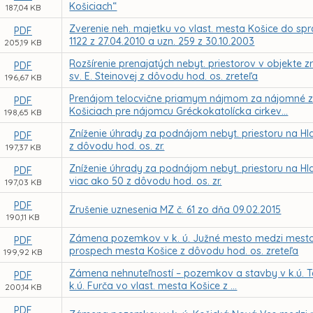
Košiciach“
187,04 KB
Zverenie neh. majetku vo vlast. mesta Košice do sprá
PDF
1122 z 27.04.2010 a uzn. 259 z 30.10.2003
205,19 KB
Rozšírenie prenajatých nebyt. priestorov v objekte
PDF
sv. E. Steinovej z dôvodu hod. os. zreteľa
196,67 KB
Prenájom telocvične priamym nájmom za nájomné z d
PDF
Košiciach pre nájomcu Gréckokatolícka cirkev...
198,65 KB
Zníženie úhrady za podnájom nebyt. priestoru na Hla
PDF
z dôvodu hod. os. zr.
197,37 KB
Zníženie úhrady za podnájom nebyt. priestoru na Hla
PDF
viac ako 50 z dôvodu hod. os. zr.
197,03 KB
PDF
Zrušenie uznesenia MZ č. 61 zo dňa 09.02.2015
190,11 KB
Zámena pozemkov v k. ú. Južné mesto medzi mestom K
PDF
prospech mesta Košice z dôvodu hod. os. zreteľa
199,92 KB
Zámena nehnuteľností – pozemkov a stavby v k.ú. Te
PDF
k.ú. Furča vo vlast. mesta Košice z ...
200,14 KB
PDF