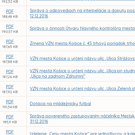
192,52 KB
Správa o odpovediach na interpelácie a dopyty posl
PDF
12.12.2016
188,48 KB
PDF
Správa o činnosti Útvaru hlavného kontrolóra mesta
190,57 KB
PDF
Zmena VZN mesta Košice č. 45 trhový poriadok trh
187,65 KB
PDF
VZN mesta Košice o určení názvu ulíc „Ulica Strážovs
187,88 KB
VZN mesta Košice o určení názvu ulíc „Ulica pri stud
PDF
„Ulica na zadnom Záhumní“
187,26 KB
PDF
VZN mesta Košice o určení názvu ulíc „Ulica Zelená s
187,92 KB
PDF
Dotácia na mládežnícky futbal
191,54 KB
Správa povereného zastupovaním náčelníka Mestskej 
PDF
31.12.2016
185,11 KB
PDF
Udelenie „Ceny mesta Košice“ pre jednotlivcov a kole