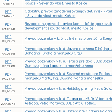
Košice – Sever do vlast. mesta Košice
194,18 KB
Odplatný prevod zmodernizovaných det. ihrísk - Park 
PDF
– Sever do vlast. mesta Košice
194,16 KB
Bezodplatný prevod stavieb komunikácie, parkoviska
PDF
development s.r.o. do vlast. mesta Košice
193,84 KB
PDF
Prevod pozemku v k. ú. Južné mesto pre Jána Špeg
194,45 KB
Prevod pozemkov v k. ú. Jazero pre Annu Dlhú, Ing. 
PDF
Bohdana Turoka a manželku Oľgu
199,05 KB
Prevod pozemkov v k. ú. Terasa pre doc. JUDr. Joze
PDF
Gumovú, Jána Laputku a manželku Annu
198,72 KB
Prevod pozemkov v k. ú. Severné mesto pre Radosla
PDF
manželku Martu, Ing. Dušana Ivana a manželku ...
197,24 KB
PDF
Prevod pozemkov v k. ú. Huštáky pre Ing. Petra Salu,
194,76 KB
Prevod pozemkov v k. ú. Terasa pre MUDr. Viliama Ho
PDF
Astraba, Petra Moravca, JUDr. Attilu Tótha...
209,26 KB
Prevod pozemkov v k. ú. Jazero pre Ondreja Baloga,