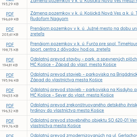
Zámena pozemkov v k. ú. Košická Nová Ves medzi
193,29 KB
Zámena pozemkov v k. ú. Košická Nová Ves a k. ú. 
PDF
Rudofom Nagyom
196,69 KB
Prenájom pozemkov v k. ú. Južné mesto na dobu ur
PDF
zreteľa
203,61 KB
Prenájom pozemkov v k. ú. Furča pre spol. TimeHouse 
PDF
šport. centra z dôvodov hod.os. zreteľa
198,73 KB
Odplatný prevod stavby – park. a spevnených plôch, 
PDF
MČ Košice – Západ do vlast. mesta Košice
194,81 KB
Odplatný prevod stavieb – parkoviska na Brigádnickej
PDF
Západ do vlastníctva mesta Košice
195,96 KB
Odplatný prevod stavieb – parkoviska na Kisdyho a Vo
PDF
MČ Košice – Sever do vlast. mesta Košice
194,53 KB
Odplatný prevod zrekonštruovaného detského ihriska
PDF
hrdinov do vlastníctva mesta Košice
196,32 KB
Odplatný prevod stavebného objektu SO 620-01 Verejn
PDF
vlastníctva mesta Košice
199,76 KB
Odplatný prevod zmodernizovaných na ul. Gerlachov
PDF