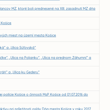
ancov MZ, ktoré boli prednesené na XIII. zasadnutí MZ dňa
 Košice
ových miest na území mesta Košice
ká“ a „Ulica Súľovská“
ničke“, „Ulica na Polianku“, „Ulica na prednom Záhumní“ a
tráň“ a „Ulica ku Gederu“
polície Košice o činnosti MsP Košice od 01.07.2016 do
ktívy pri príležitosti osláv Dňa mesta Košice v roku 2017