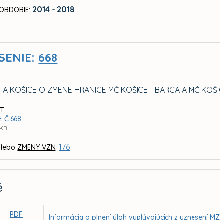
2014 - 2018
OBDOBIE:
SENIE:
668
TA KOŠICE O ZMENE HRANICE MČ KOŠICE - BARCA A MČ KOŠI
T:
 Č.668
 KB
176
lebo
ZMENY VZN
:
é
PDF
Informácia o plnení úloh vyplývajúcich z uznesení MZ