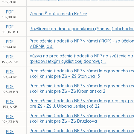
193,91 KB
PDF
Zmena Štatútu mesta Košice
187,88 KB
PDF
Rozšírenie predmetu podnikania (činnosti) obchodnej
188,86 KB
Predloženie žiadosti o NFP v rámci (IROP) - za účelo
PDF
v DPMK, a.s.
198,44 KB
Výzva na predloženie žiadosti o NFP na zvýšenie at
PDF
(predovšetkým cyklistickej dopravy) ...
192,39 KB
Predloženie žiadosti o NFP v rámci Integrovaného re
PDF
škol. knižníc pre ZŠ – ZŠ Staničná 13
194,34 KB
Predloženie žiadosti o NFP v rámci Integrovaného re
PDF
škol. knižníc pre ZŠ - ZŠ Krosnianska 2
193,45 KB
Predloženie žiadosti o NFP v rámci Integr. reg. op. p
PDF
pre ZŠ - ZŠ J. Urbana Jenisejská 22
194,16 KB
Predloženie žiadosti o NFP v rámci Integrovaného re
PDF
škol. knižníc pre ZŠ - ZŠ Družicová
194,23 KB
Predloženie žiadosti o NFP v rámci Integrovaného re
PDF