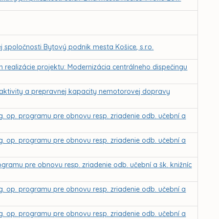
 spoločnosti Bytový podnik mesta Košice, s.r.o.
m realizácie projektu: Modernizácia centrálneho dispečingu
raktivity a prepravnej kapacity nemotorovej dopravy
g. op. programu pre obnovu resp. zriadenie odb. učební a
g. op. programu pre obnovu resp. zriadenie odb. učební a
rogramu pre obnovu resp. zriadenie odb. učební a šk. knižníc
g. op. programu pre obnovu resp. zriadenie odb. učební a
g. op. programu pre obnovu resp. zriadenie odb. učební a