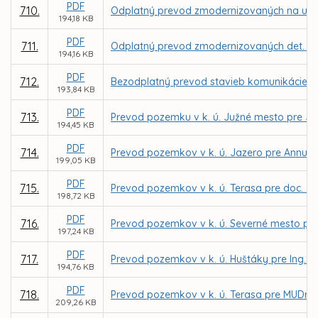
PDF
710.
Odplatný prevod zmodernizovaných na ul. G
194,18 KB
PDF
711.
Odplatný prevod zmodernizovaných det. ihrís
194,16 KB
PDF
712.
Bezodplatný prevod stavieb komunikácie, pa
193,84 KB
PDF
713.
Prevod pozemku v k. ú. Južné mesto pre J
194,45 KB
PDF
714.
Prevod pozemkov v k. ú. Jazero pre Annu D
199,05 KB
PDF
715.
Prevod pozemkov v k. ú. Terasa pre doc. J
198,72 KB
PDF
716.
Prevod pozemkov v k. ú. Severné mesto pre
197,24 KB
PDF
717.
Prevod pozemkov v k. ú. Huštáky pre Ing. Pe
194,76 KB
PDF
718.
Prevod pozemkov v k. ú. Terasa pre MUDr. Vil
209,26 KB