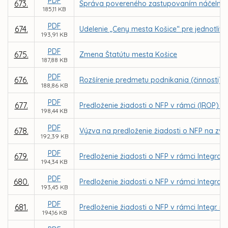
PDF
673.
Správa povereného zastupovaním náčelníka Me
185,11 KB
PDF
674.
Udelenie „Ceny mesta Košice“ pre jednotlivco
193,91 KB
PDF
675.
Zmena Štatútu mesta Košice
187,88 KB
PDF
676.
Rozšírenie predmetu podnikania (činnosti) o
188,86 KB
PDF
677.
Predloženie žiadosti o NFP v rámci (IROP) - 
198,44 KB
PDF
678.
Výzva na predloženie žiadosti o NFP na zvýš
192,39 KB
PDF
679.
Predloženie žiadosti o NFP v rámci Integrov
194,34 KB
PDF
680.
Predloženie žiadosti o NFP v rámci Integrov
193,45 KB
PDF
681.
Predloženie žiadosti o NFP v rámci Integr. r
194,16 KB