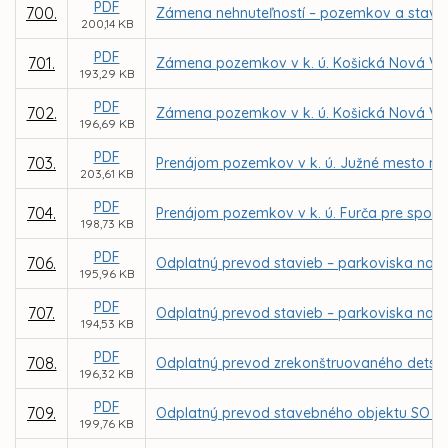
PDF
700.
Zámena nehnuteľností – pozemkov a stavby v 
200,14 KB
PDF
701.
Zámena pozemkov v k. ú. Košická Nová Ve
193,29 KB
PDF
702.
Zámena pozemkov v k. ú. Košická Nová Ves
196,69 KB
PDF
703.
Prenájom pozemkov v k. ú. Južné mesto na 
203,61 KB
PDF
704.
Prenájom pozemkov v k. ú. Furča pre spol. T
198,73 KB
PDF
706.
Odplatný prevod stavieb – parkoviska na Bri
195,96 KB
PDF
707.
Odplatný prevod stavieb – parkoviska na Kis
194,53 KB
PDF
708.
Odplatný prevod zrekonštruovaného detského
196,32 KB
PDF
709.
Odplatný prevod stavebného objektu SO 620-0
199,76 KB