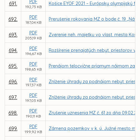
PDF
691.
Košice EYOF 2021 – Európsky olympijský fes
192,73 KB
PDF
692.
Prerušenie rokovania MZ o bode č. 19 „Náv
187,04 KB
PDF
693.
Zverenie neh. majetku vo vlast. mesta Košice
205,19 KB
PDF
694.
Rozšírenie prenajatých nebyt. priestorov v 
196,67 KB
PDF
695.
Prenájom telocvične priamym nájmom za nájo
198,65 KB
PDF
696.
Zníženie úhrady za podnájom nebyt. priestor
197,37 KB
PDF
697.
Zníženie úhrady za podnájom nebyt. priestor
197,03 KB
PDF
698.
Zrušenie uznesenia MZ č. 61 zo dňa 09.02.20
190,11 KB
PDF
699.
Zámena pozemkov v k. ú. Južné mesto medzi 
199,92 KB