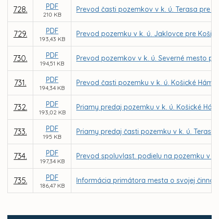
PDF
728.
Prevod časti pozemkov v k. ú. Terasa pre G
210 KB
PDF
729.
Prevod pozemku v k. ú. Jaklovce pre Koši
193,43 KB
PDF
730.
Prevod pozemkov v k. ú. Severné mesto pre
194,51 KB
PDF
731.
Prevod časti pozemku v k. ú. Košické Hámre
194,34 KB
PDF
732.
Priamy predaj pozemku v k. ú. Košické Hámr
193,02 KB
PDF
733.
Priamy predaj časti pozemku v k. ú. Terasa
195 KB
PDF
734.
Prevod spoluvlast. podielu na pozemku v k.
197,34 KB
PDF
735.
Informácia primátora mesta o svojej činnost
186,47 KB