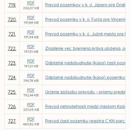
PDF
719.
Prevod pozemkov v k. ú. Jazero pre Ondreja
206,37 KB
PDF
720.
Prevod pozemku v k. ú. Furča pre Vincenta
191,88 KB
PDF
721.
Prevod pozemku v k. ú. Južné mesto pre MV
191,94 KB
PDF
722.
Zriadenie vec. bremena práva uloženia, údržb
197,31 KB
PDF
723.
Odplatné nadobudnutie (kúpa) časti pozemk
197,21 KB
PDF
724.
Odplatné nadobudnutie (kúpa) pozemkov v k
194,78 KB
PDF
725.
Určenie spôsobu prevodu – priamy predaj p
192,44 KB
PDF
726.
Prevod nehnuteľností medzi mestom Košice 
201,05 KB
PDF
727.
Prevod časti pozemku registra C KN parc. č
460,82 KB