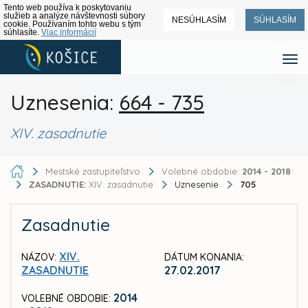
Tento web používa k poskytovaniu
služieb a analýze návštevnosti súbory
NESÚHLASÍM
SÚHLASÍM
cookie. Používaním tohto webu s tým
súhlasíte.
Viac informácií
Uznesenia:
664 - 735
XIV. zasadnutie
Mestské zastupiteľstvo
Volebné obdobie:
2014 - 2018
ZASADNUTIE:
XIV. zasadnutie
Uznesenie
705
Zasadnutie
XIV.
NÁZOV:
DÁTUM KONANIA:
ZASADNUTIE
27.02.2017
2014
VOLEBNÉ OBDOBIE: