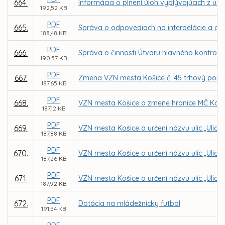
664.
Informácia o plnení úloh vyplývajúcich z uz
192,52 KB
PDF
665.
Správa o odpovediach na interpelácie a dopy
188,48 KB
PDF
666.
Správa o činnosti Útvaru hlavného kontroló
190,57 KB
PDF
667.
Zmena VZN mesta Košice č. 45 trhový pori
187,65 KB
PDF
668.
VZN mesta Košice o zmene hranice MČ Košic
187,12 KB
PDF
669.
VZN mesta Košice o určení názvu ulíc „Ulica
187,88 KB
PDF
670.
VZN mesta Košice o určení názvu ulíc „Ulica
187,26 KB
PDF
671.
VZN mesta Košice o určení názvu ulíc „Ulica 
187,92 KB
PDF
672.
Dotácia na mládežnícky futbal
191,54 KB