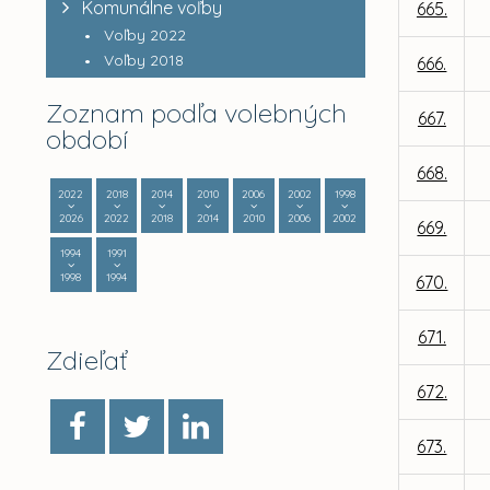
Komunálne voľby
665.
Voľby 2022
Voľby 2018
666.
Zoznam podľa volebných
667.
období
668.
2022
2018
2014
2010
2006
2002
1998
2026
2022
2018
2014
2010
2006
2002
669.
1994
1991
1998
1994
670.
671.
Zdieľať
672.
673.