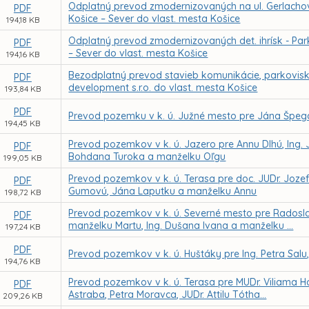
Odplatný prevod zmodernizovaných na ul. Gerlachov
PDF
Košice – Sever do vlast. mesta Košice
194,18 KB
Odplatný prevod zmodernizovaných det. ihrísk - Park 
PDF
– Sever do vlast. mesta Košice
194,16 KB
Bezodplatný prevod stavieb komunikácie, parkoviska
PDF
development s.r.o. do vlast. mesta Košice
193,84 KB
PDF
Prevod pozemku v k. ú. Južné mesto pre Jána Špeg
194,45 KB
Prevod pozemkov v k. ú. Jazero pre Annu Dlhú, Ing. 
PDF
Bohdana Turoka a manželku Oľgu
199,05 KB
Prevod pozemkov v k. ú. Terasa pre doc. JUDr. Joze
PDF
Gumovú, Jána Laputku a manželku Annu
198,72 KB
Prevod pozemkov v k. ú. Severné mesto pre Radosla
PDF
manželku Martu, Ing. Dušana Ivana a manželku ...
197,24 KB
PDF
Prevod pozemkov v k. ú. Huštáky pre Ing. Petra Salu,
194,76 KB
Prevod pozemkov v k. ú. Terasa pre MUDr. Viliama Ho
PDF
Astraba, Petra Moravca, JUDr. Attilu Tótha...
209,26 KB