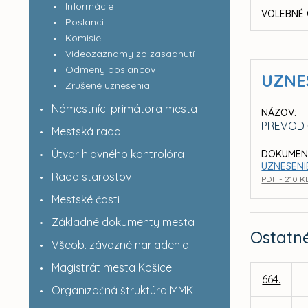
Informácie
VOLEBNÉ 
Poslanci
Komisie
Videozáznamy zo zasadnutí
Odmeny poslancov
UZNE
Zrušené uznesenia
Námestníci primátora mesta
NÁZOV:
PREVOD 
Mestská rada
Útvar hlavného kontrolóra
DOKUMEN
UZNESENIE
Rada starostov
PDF - 210 K
Mestské časti
Základné dokumenty mesta
Ostatn
Všeob. záväzné nariadenia
Magistrát mesta Košice
664.
Organizačná štruktúra MMK