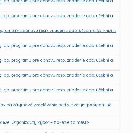
g. op. programu pre obnovu resp. zriadenie odb. učební a
g. op. programu pre obnovu resp. zriadenie odb. učební a
rogramu pre obnovu resp. zriadenie odb. učební a šk. knižníc
g. op. programu pre obnovu resp. zriadenie odb. učební a
g. op. programu pre obnovu resp. zriadenie odb. učební a
g. op. programu pre obnovu resp. zriadenie odb. učební a
g. op. programu pre obnovu resp. zriadenie odb. učební a
kov na záujmové vzdelávanie detí s trvalým pobytom na
ádeže, Organizačný výbor – zloženie za mesto