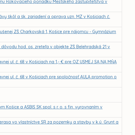
enu Rokovacieho poriadku Mestského zastupiteľstva v
vy škôl a šk. zariadení a oprava uzn. MZ v Košiciach č.
 zrušenej ZŠ Charkovská 1, Košice pre nájomcu - Gymnázium
ôvodu hod. os. zreteľa v objekte ZŠ Belehradská 21 v
vnej ul. č. 68 v Košiciach na 1,- € pre OZ USMEJ SA NA MŇA
vnej ul. č. 68 v Košiciach pre spoločnosť AULA promotion o
ošice a ASBIS SK spol. s r. o. s fin. vyrovnaním v
rasa vo vlastníctve SR za pozemky a stavby v k.ú. Grunt a