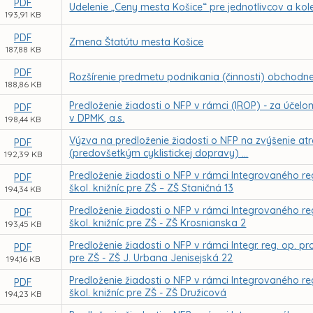
PDF
Udelenie „Ceny mesta Košice“ pre jednotlivcov a kole
193,91 KB
PDF
Zmena Štatútu mesta Košice
187,88 KB
PDF
Rozšírenie predmetu podnikania (činnosti) obchodnej
188,86 KB
Predloženie žiadosti o NFP v rámci (IROP) - za účelo
PDF
v DPMK, a.s.
198,44 KB
Výzva na predloženie žiadosti o NFP na zvýšenie at
PDF
(predovšetkým cyklistickej dopravy) ...
192,39 KB
Predloženie žiadosti o NFP v rámci Integrovaného re
PDF
škol. knižníc pre ZŠ – ZŠ Staničná 13
194,34 KB
Predloženie žiadosti o NFP v rámci Integrovaného re
PDF
škol. knižníc pre ZŠ - ZŠ Krosnianska 2
193,45 KB
Predloženie žiadosti o NFP v rámci Integr. reg. op. p
PDF
pre ZŠ - ZŠ J. Urbana Jenisejská 22
194,16 KB
Predloženie žiadosti o NFP v rámci Integrovaného re
PDF
škol. knižníc pre ZŠ - ZŠ Družicová
194,23 KB