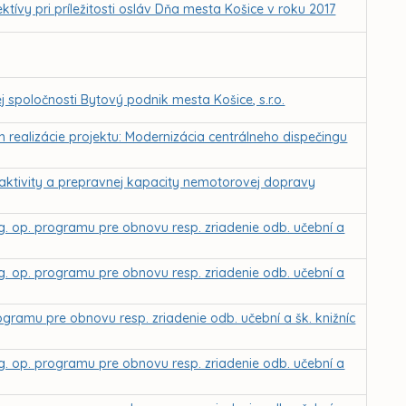
ktívy pri príležitosti osláv Dňa mesta Košice v roku 2017
 spoločnosti Bytový podnik mesta Košice, s.r.o.
m realizácie projektu: Modernizácia centrálneho dispečingu
raktivity a prepravnej kapacity nemotorovej dopravy
g. op. programu pre obnovu resp. zriadenie odb. učební a
g. op. programu pre obnovu resp. zriadenie odb. učební a
rogramu pre obnovu resp. zriadenie odb. učební a šk. knižníc
g. op. programu pre obnovu resp. zriadenie odb. učební a