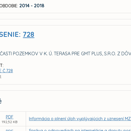
2014 - 2018
OBDOBIE:
SENIE:
728
ČASTI POZEMKOV V K. Ú. TERASA PRE GMT PLUS, S.R.O. Z
T:
 Č.728
B
é
PDF
Informácia o plnení úloh vyplývajúcich z uznesení MZ
192,52 KB
Správa o odpovediach na interpelácie a dopyty posl