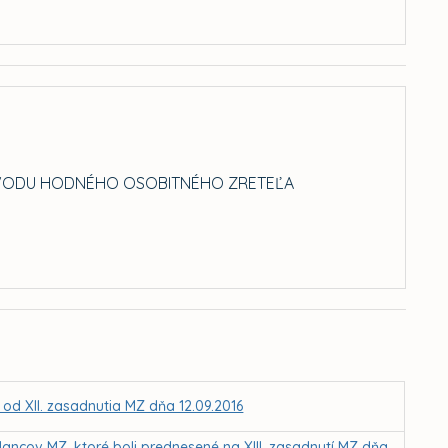
 DÔVODU HODNÉHO OSOBITNÉHO ZRETEĽA
 od XII. zasadnutia MZ dňa 12.09.2016
ancov MZ, ktoré boli prednesené na XIII. zasadnutí MZ dňa