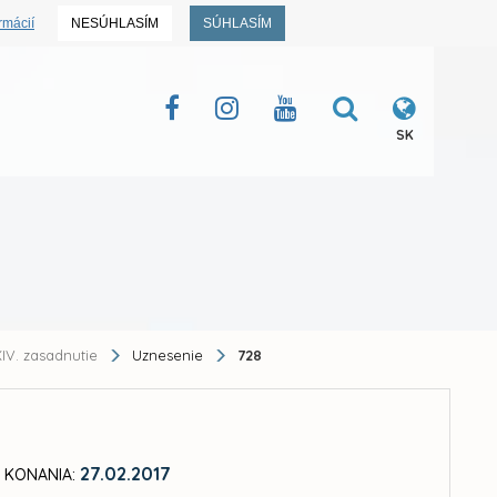
rmácií
NESÚHLASÍM
SÚHLASÍM
SK
IV. zasadnutie
Uznesenie
728
27.02.2017
 KONANIA: