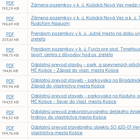
PDF
Zámena pozemkov v k. ú. Košická Nová Ves medzi
193,29 KB
Zámena pozemkov v k. ú. Košická Nová Ves a k. ú. 
PDF
Rudofom Nagyom
196,69 KB
Prenájom pozemkov v k. ú. Južné mesto na dobu ur
PDF
zreteľa
203,61 KB
Prenájom pozemkov v k. ú. Furča pre spol. TimeHouse 
PDF
šport. centra z dôvodov hod.os. zreteľa
198,73 KB
Odplatný prevod stavby – park. a spevnených plôch, 
PDF
MČ Košice – Západ do vlast. mesta Košice
194,81 KB
Odplatný prevod stavieb – parkoviska na Brigádnickej
PDF
Západ do vlastníctva mesta Košice
195,96 KB
Odplatný prevod stavieb – parkoviska na Kisdyho a Vo
PDF
MČ Košice – Sever do vlast. mesta Košice
194,53 KB
Odplatný prevod zrekonštruovaného detského ihriska
PDF
hrdinov do vlastníctva mesta Košice
196,32 KB
Odplatný prevod stavebného objektu SO 620-01 Verejn
PDF
vlastníctva mesta Košice
199,76 KB