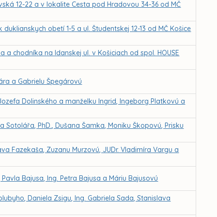
ská 12-22 a v lokalite Cesta pod Hradovou 34-36 od MČ
duklianskych obetí 1-5 a ul. Študentskej 12-13 od MČ Košice
 a chodníka na Idanskej ul. v Košiciach od spol. HOUSE
ára a Gabrielu Špegárovú
Jozefa Dolinského a manželku Ingrid, Ingeborg Platkovú a
fa Sotolářa, PhD., Dušana Šamka, Moniku Škopovú, Prisku
va Fazekaša, Zuzanu Murzovú, JUDr. Vladimíra Vargu a
 Pavla Bajusa, Ing. Petra Bajusa a Máriu Bajusovú
lubyho, Daniela Zsigu, Ing. Gabriela Sada, Stanislava