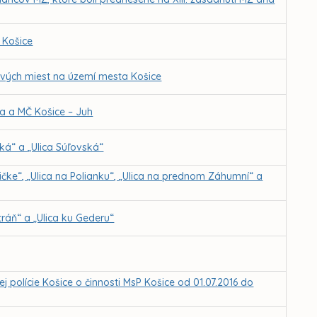
 Košice
ových miest na území mesta Košice
a a MČ Košice – Juh
ká“ a „Ulica Súľovská“
ničke“, „Ulica na Polianku“, „Ulica na prednom Záhumní“ a
tráň“ a „Ulica ku Gederu“
polície Košice o činnosti MsP Košice od 01.07.2016 do