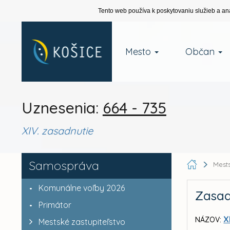
Tento web používa k poskytovaniu služieb a an
Mesto
Občan
Uznesenia:
664 - 735
XIV. zasadnutie
Samospráva
Mests
Komunálne voľby 2026
Zasad
Primátor
X
NÁZOV:
Mestské zastupiteľstvo