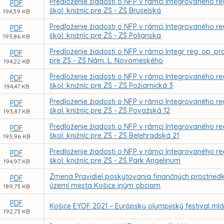
Predloženie žiadosti o NFP v rámci Integrovaného re
PDF
škol. knižníc pre ZŠ - ZŠ Bruselská
194,39 KB
Predloženie žiadosti o NFP v rámci Integrovaného re
PDF
škol. knižníc pre ZŠ - ZŠ Polianska
193,86 KB
Predloženie žiadosti o NFP v rámci Integr. reg. op. p
PDF
pre ZŠ - ZŠ Nám. L. Novomeského
194,22 KB
Predloženie žiadosti o NFP v rámci Integrovaného re
PDF
škol. knižníc pre ZŠ - ZŠ Požiarnická 3
194,47 KB
Predloženie žiadosti o NFP v rámci Integrovaného re
PDF
škol. knižníc pre ZŠ - ZŠ Považská 12
193,87 KB
Predloženie žiadosti o NFP v rámci Integrovaného re
PDF
škol. knižníc pre ZŠ - ZŠ Belehradská 21
193,96 KB
Predloženie žiadosti o NFP v rámci Integrovaného re
PDF
škol. knižníc pre ZŠ - ZŠ Park Angelinum
194,97 KB
Zmena Pravidiel poskytovania finančných prostried
PDF
území mesta Košice iným obciam
189,73 KB
PDF
Košice EYOF 2021 – Európsky olympijský festival ml
192,73 KB