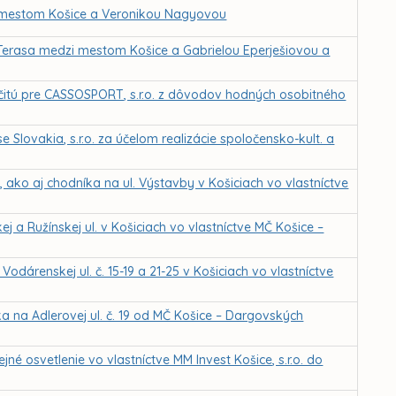
 mestom Košice a Veronikou Nagyovou
Terasa medzi mestom Košice a Gabrielou Eperješiovou a
čitú pre CASSOSPORT, s.r.o. z dôvodov hodných osobitného
Slovakia, s.r.o. za účelom realizácie spoločensko-kult. a
ako aj chodníka na ul. Výstavby v Košiciach vo vlastníctve
 a Ružínskej ul. v Košiciach vo vlastníctve MČ Košice –
dárenskej ul. č. 15-19 a 21-25 v Košiciach vo vlastníctve
 na Adlerovej ul. č. 19 od MČ Košice – Dargovských
é osvetlenie vo vlastníctve MM Invest Košice, s.r.o. do