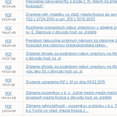
Prerušenie rokovania MZ o bode č. 19 „Návrh na zm
PDF
Košiciach“
187,04 KB
Zverenie neh. majetku vo vlast. mesta Košice do sprá
PDF
1122 z 27.04.2010 a uzn. 259 z 30.10.2003
205,19 KB
Rozšírenie prenajatých nebyt. priestorov v objekte
PDF
sv. E. Steinovej z dôvodu hod. os. zreteľa
196,67 KB
Prenájom telocvične priamym nájmom za nájomné z d
PDF
Košiciach pre nájomcu Gréckokatolícka cirkev...
198,65 KB
Zníženie úhrady za podnájom nebyt. priestoru na Hla
PDF
z dôvodu hod. os. zr.
197,37 KB
Zníženie úhrady za podnájom nebyt. priestoru na Hla
PDF
viac ako 50 z dôvodu hod. os. zr.
197,03 KB
PDF
Zrušenie uznesenia MZ č. 61 zo dňa 09.02.2015
190,11 KB
Zámena pozemkov v k. ú. Južné mesto medzi mestom K
PDF
prospech mesta Košice z dôvodu hod. os. zreteľa
199,92 KB
Zámena nehnuteľností – pozemkov a stavby v k.ú. Te
PDF
k.ú. Furča vo vlast. mesta Košice z ...
200,14 KB