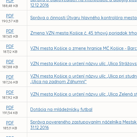
PDF
12.12.2016
188,48 KB
PDF
Správa o činnosti Útvaru hlavného kontrolóra mesta
190,57 KB
PDF
Zmena VZN mesta Košice č. 45 trhový poriadok trh
187,65 KB
PDF
VZN mesta Košice o zmene hranice MČ Košice - Barc
187,12 KB
PDF
VZN mesta Košice o určení názvu ulíc „Ulica Strážovs
187,88 KB
VZN mesta Košice o určení názvu ulíc „Ulica pri stud
PDF
„Ulica na zadnom Záhumní“
187,26 KB
PDF
VZN mesta Košice o určení názvu ulíc „Ulica Zelená s
187,92 KB
PDF
Dotácia na mládežnícky futbal
191,54 KB
Správa povereného zastupovaním náčelníka Mestskej 
PDF
31.12.2016
185,11 KB