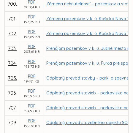
PDF
700.
Zámena nehnuteľností – pozemkov a stavby v 
200,14 KB
PDF
701.
Zámena pozemkov v k. ú. Košická Nová Ve
193,29 KB
PDF
702.
Zámena pozemkov v k. ú. Košická Nová Ves
196,69 KB
PDF
703.
Prenájom pozemkov v k. ú. Južné mesto na 
203,61 KB
PDF
704.
Prenájom pozemkov v k. ú. Furča pre spol. T
198,73 KB
PDF
705.
Odplatný prevod stavby – park. a spevnenýc
194,81 KB
PDF
706.
Odplatný prevod stavieb – parkoviska na Bri
195,96 KB
PDF
707.
Odplatný prevod stavieb – parkoviska na Kis
194,53 KB
PDF
709.
Odplatný prevod stavebného objektu SO 620-0
199,76 KB