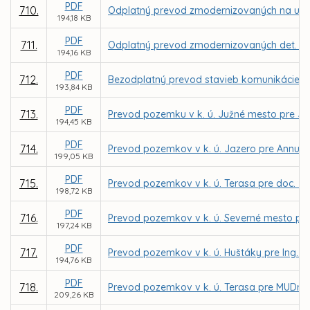
PDF
710.
Odplatný prevod zmodernizovaných na ul. G
194,18 KB
PDF
711.
Odplatný prevod zmodernizovaných det. ihrís
194,16 KB
PDF
712.
Bezodplatný prevod stavieb komunikácie, pa
193,84 KB
PDF
713.
Prevod pozemku v k. ú. Južné mesto pre J
194,45 KB
PDF
714.
Prevod pozemkov v k. ú. Jazero pre Annu D
199,05 KB
PDF
715.
Prevod pozemkov v k. ú. Terasa pre doc. J
198,72 KB
PDF
716.
Prevod pozemkov v k. ú. Severné mesto pre
197,24 KB
PDF
717.
Prevod pozemkov v k. ú. Huštáky pre Ing. Pe
194,76 KB
PDF
718.
Prevod pozemkov v k. ú. Terasa pre MUDr. Vil
209,26 KB