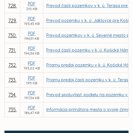
PDF
728.
Prevod časti pozemkov v k. ú. Terasa pre G
210 KB
PDF
729.
Prevod pozemku v k. ú. Jaklovce pre Koši
193,43 KB
PDF
730.
Prevod pozemkov v k. ú. Severné mesto pre
194,51 KB
PDF
731.
Prevod časti pozemku v k. ú. Košické Hámre
194,34 KB
PDF
732.
Priamy predaj pozemku v k. ú. Košické Hámr
193,02 KB
PDF
733.
Priamy predaj časti pozemku v k. ú. Terasa
195 KB
PDF
734.
Prevod spoluvlast. podielu na pozemku v k.
197,34 KB
PDF
735.
Informácia primátora mesta o svojej činnost
186,47 KB