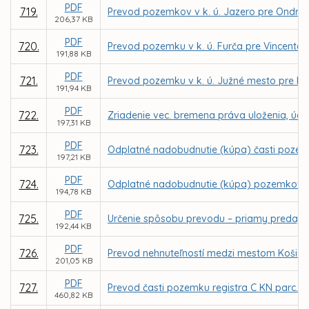
PDF
719.
Prevod pozemkov v k. ú. Jazero pre Ondreja
206,37 KB
PDF
720.
Prevod pozemku v k. ú. Furča pre Vincenta
191,88 KB
PDF
721.
Prevod pozemku v k. ú. Južné mesto pre MV
191,94 KB
PDF
722.
Zriadenie vec. bremena práva uloženia, údržb
197,31 KB
PDF
723.
Odplatné nadobudnutie (kúpa) časti pozemk
197,21 KB
PDF
724.
Odplatné nadobudnutie (kúpa) pozemkov v k
194,78 KB
PDF
725.
Určenie spôsobu prevodu – priamy predaj p
192,44 KB
PDF
726.
Prevod nehnuteľností medzi mestom Košice 
201,05 KB
PDF
727.
Prevod časti pozemku registra C KN parc. č
460,82 KB