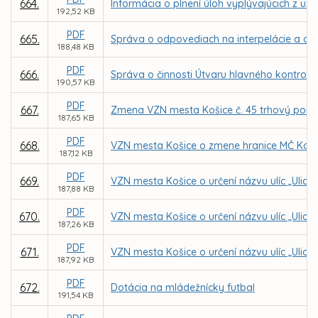
664.
Informácia o plnení úloh vyplývajúcich z uz
192,52 KB
PDF
665.
Správa o odpovediach na interpelácie a dopy
188,48 KB
PDF
666.
Správa o činnosti Útvaru hlavného kontroló
190,57 KB
PDF
667.
Zmena VZN mesta Košice č. 45 trhový pori
187,65 KB
PDF
668.
VZN mesta Košice o zmene hranice MČ Košic
187,12 KB
PDF
669.
VZN mesta Košice o určení názvu ulíc „Ulica
187,88 KB
PDF
670.
VZN mesta Košice o určení názvu ulíc „Ulica
187,26 KB
PDF
671.
VZN mesta Košice o určení názvu ulíc „Ulica 
187,92 KB
PDF
672.
Dotácia na mládežnícky futbal
191,54 KB