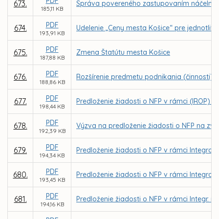
PDF
673.
Správa povereného zastupovaním náčelníka Me
185,11 KB
PDF
674.
Udelenie „Ceny mesta Košice“ pre jednotlivco
193,91 KB
PDF
675.
Zmena Štatútu mesta Košice
187,88 KB
PDF
676.
Rozšírenie predmetu podnikania (činnosti) o
188,86 KB
PDF
677.
Predloženie žiadosti o NFP v rámci (IROP) - 
198,44 KB
PDF
678.
Výzva na predloženie žiadosti o NFP na zvýš
192,39 KB
PDF
679.
Predloženie žiadosti o NFP v rámci Integrov
194,34 KB
PDF
680.
Predloženie žiadosti o NFP v rámci Integrov
193,45 KB
PDF
681.
Predloženie žiadosti o NFP v rámci Integr. r
194,16 KB