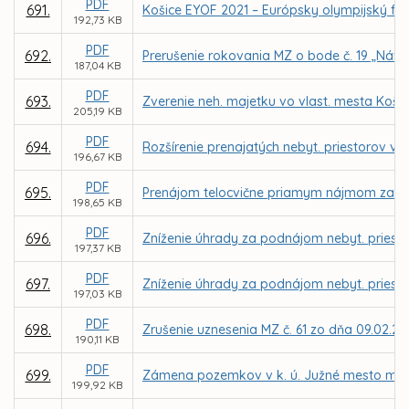
PDF
691.
Košice EYOF 2021 – Európsky olympijský fes
192,73 KB
PDF
692.
Prerušenie rokovania MZ o bode č. 19 „Náv
187,04 KB
PDF
693.
Zverenie neh. majetku vo vlast. mesta Košice
205,19 KB
PDF
694.
Rozšírenie prenajatých nebyt. priestorov v 
196,67 KB
PDF
695.
Prenájom telocvične priamym nájmom za nájo
198,65 KB
PDF
696.
Zníženie úhrady za podnájom nebyt. priestor
197,37 KB
PDF
697.
Zníženie úhrady za podnájom nebyt. priestor
197,03 KB
PDF
698.
Zrušenie uznesenia MZ č. 61 zo dňa 09.02.20
190,11 KB
PDF
699.
Zámena pozemkov v k. ú. Južné mesto medzi 
199,92 KB