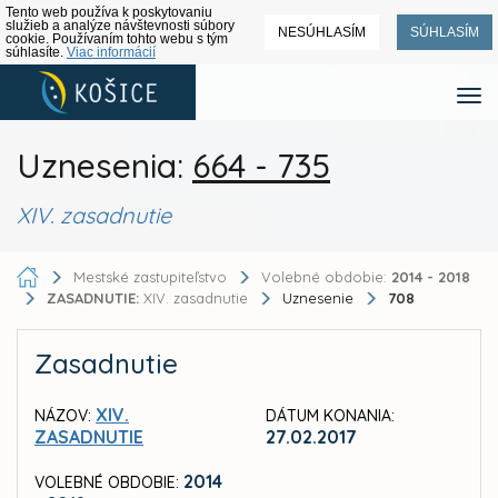
Tento web používa k poskytovaniu
služieb a analýze návštevnosti súbory
NESÚHLASÍM
SÚHLASÍM
cookie. Používaním tohto webu s tým
súhlasíte.
Viac informácií
Uznesenia:
664 - 735
XIV. zasadnutie
Mestské zastupiteľstvo
Volebné obdobie:
2014 - 2018
ZASADNUTIE:
XIV. zasadnutie
Uznesenie
708
Zasadnutie
XIV.
NÁZOV:
DÁTUM KONANIA:
ZASADNUTIE
27.02.2017
2014
VOLEBNÉ OBDOBIE: