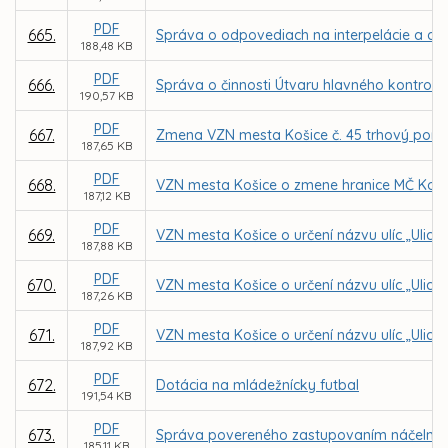
PDF
665.
Správa o odpovediach na interpelácie a dopy
188,48 KB
PDF
666.
Správa o činnosti Útvaru hlavného kontroló
190,57 KB
PDF
667.
Zmena VZN mesta Košice č. 45 trhový pori
187,65 KB
PDF
668.
VZN mesta Košice o zmene hranice MČ Košic
187,12 KB
PDF
669.
VZN mesta Košice o určení názvu ulíc „Ulica
187,88 KB
PDF
670.
VZN mesta Košice o určení názvu ulíc „Ulica
187,26 KB
PDF
671.
VZN mesta Košice o určení názvu ulíc „Ulica 
187,92 KB
PDF
672.
Dotácia na mládežnícky futbal
191,54 KB
PDF
673.
Správa povereného zastupovaním náčelníka Me
185,11 KB