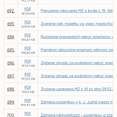
192,73 KB
PDF
692.
Prerušenie rokovania MZ o bode č. 19 „Náv
187,04 KB
PDF
693.
Zverenie neh. majetku vo vlast. mesta Košice
205,19 KB
PDF
694.
Rozšírenie prenajatých nebyt. priestorov v 
196,67 KB
PDF
695.
Prenájom telocvične priamym nájmom za nájo
198,65 KB
PDF
696.
Zníženie úhrady za podnájom nebyt. priestor
197,37 KB
PDF
697.
Zníženie úhrady za podnájom nebyt. priestor
197,03 KB
PDF
698.
Zrušenie uznesenia MZ č. 61 zo dňa 09.02.20
190,11 KB
PDF
699.
Zámena pozemkov v k. ú. Južné mesto medzi 
199,92 KB
PDF
700.
Zámena nehnuteľností – pozemkov a stavby v 