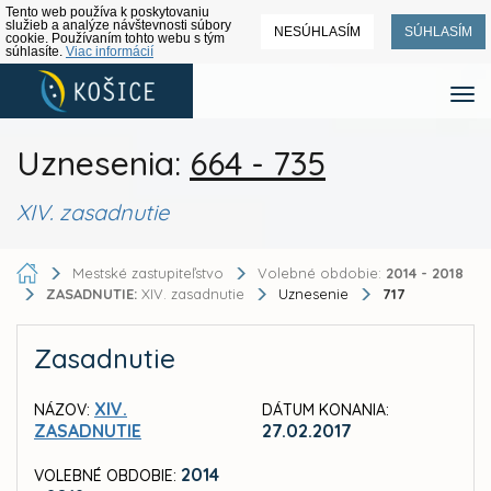
Tento web používa k poskytovaniu
služieb a analýze návštevnosti súbory
NESÚHLASÍM
SÚHLASÍM
cookie. Používaním tohto webu s tým
súhlasíte.
Viac informácií
Uznesenia:
664 - 735
XIV. zasadnutie
Mestské zastupiteľstvo
Volebné obdobie:
2014 - 2018
ZASADNUTIE:
XIV. zasadnutie
Uznesenie
717
Zasadnutie
XIV.
NÁZOV:
DÁTUM KONANIA:
ZASADNUTIE
27.02.2017
2014
VOLEBNÉ OBDOBIE: