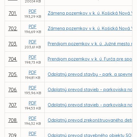
200,14 KB
PDF
701.
Zámena pozemkov v k. ú. Košická Nová Ve
193,29 KB
PDF
702.
Zámena pozemkov v k. ú. Košická Nová Ves
196,69 KB
PDF
703.
Prenájom pozemkov v k. ú. Južné mesto na 
203,61 KB
PDF
704.
Prenájom pozemkov v k. ú. Furča pre spol. T
198,73 KB
PDF
705.
Odplatný prevod stavby – park. a spevnenýc
194,81 KB
PDF
706.
Odplatný prevod stavieb – parkoviska na Bri
195,96 KB
PDF
707.
Odplatný prevod stavieb – parkoviska na Kis
194,53 KB
PDF
708.
Odplatný prevod zrekonštruovaného detského
196,32 KB
PDF
709.
Odplatný prevod stavebného objektu SO 620-0