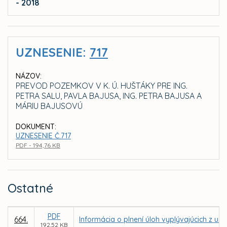
- 2018
UZNESENIE:
717
NÁZOV:
PREVOD POZEMKOV V K. Ú. HUŠTÁKY PRE ING.
PETRA SALU, PAVLA BAJUSA, ING. PETRA BAJUSA A
MÁRIU BAJUSOVÚ
DOKUMENT:
UZNESENIE Č.717
PDF - 194,76 KB
Ostatné
PDF
664.
Informácia o plnení úloh vyplývajúcich z uz
192,52 KB