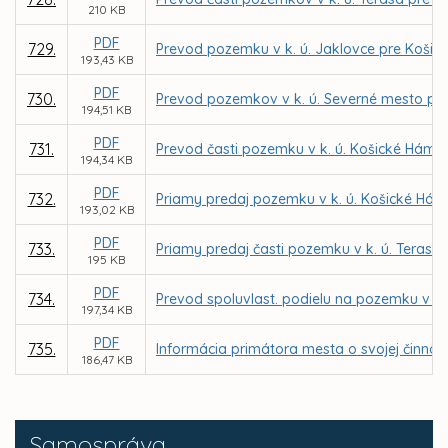
210 KB
PDF
729.
Prevod pozemku v k. ú. Jaklovce pre Koši
193,43 KB
PDF
730.
Prevod pozemkov v k. ú. Severné mesto pre
194,51 KB
PDF
731.
Prevod časti pozemku v k. ú. Košické Hámre
194,34 KB
PDF
732.
Priamy predaj pozemku v k. ú. Košické Hámr
193,02 KB
PDF
733.
Priamy predaj časti pozemku v k. ú. Terasa
195 KB
PDF
734.
Prevod spoluvlast. podielu na pozemku v k.
197,34 KB
PDF
735.
Informácia primátora mesta o svojej činnost
186,47 KB
Samospráva