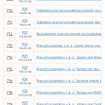
199,76 KB
PDF
710.
Odplatný prevod zmodernizovaných na ul. G
194,18 KB
PDF
711.
Odplatný prevod zmodernizovaných det. ihrís
194,16 KB
PDF
712.
Bezodplatný prevod stavieb komunikácie, pa
193,84 KB
PDF
713.
Prevod pozemku v k. ú. Južné mesto pre J
194,45 KB
PDF
714.
Prevod pozemkov v k. ú. Jazero pre Annu D
199,05 KB
PDF
715.
Prevod pozemkov v k. ú. Terasa pre doc. J
198,72 KB
PDF
716.
Prevod pozemkov v k. ú. Severné mesto pre
197,24 KB
PDF
718.
Prevod pozemkov v k. ú. Terasa pre MUDr. Vil
209,26 KB
PDF
719.
Prevod pozemkov v k. ú. Jazero pre Ondreja