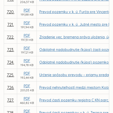
206,37 KB
PDF
720.
Prevod pozemku v k. ú. Furča pre Vincenta
191,88 KB
PDF
721.
Prevod pozemku v k. ú. Južné mesto pre MV
191,94 KB
PDF
722.
Zriadenie vec. bremena práva uloženia, údržb
197,31 KB
PDF
723.
Odplatné nadobudnutie (kúpa) časti pozemk
197,21 KB
PDF
724.
Odplatné nadobudnutie (kúpa) pozemkov v k
194,78 KB
PDF
725.
Určenie spôsobu prevodu – priamy predaj p
192,44 KB
PDF
726.
Prevod nehnuteľností medzi mestom Košice 
201,05 KB
PDF
727.
Prevod časti pozemku registra C KN parc. č
460,82 KB
PDF
728.
Prevod časti pozemkov v k. ú. Terasa pre G