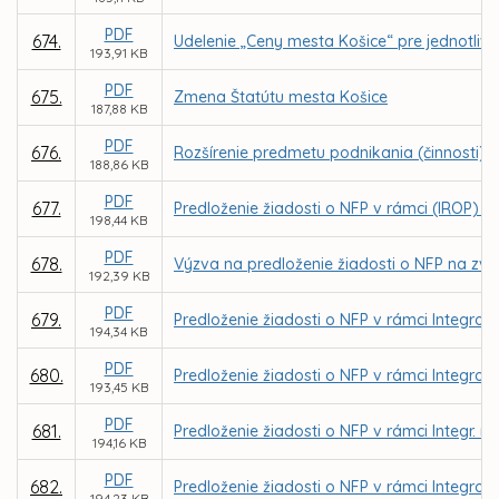
PDF
674.
Udelenie „Ceny mesta Košice“ pre jednotlivco
193,91 KB
PDF
675.
Zmena Štatútu mesta Košice
187,88 KB
PDF
676.
Rozšírenie predmetu podnikania (činnosti) o
188,86 KB
PDF
677.
Predloženie žiadosti o NFP v rámci (IROP) - 
198,44 KB
PDF
678.
Výzva na predloženie žiadosti o NFP na zvýš
192,39 KB
PDF
679.
Predloženie žiadosti o NFP v rámci Integrov
194,34 KB
PDF
680.
Predloženie žiadosti o NFP v rámci Integrov
193,45 KB
PDF
681.
Predloženie žiadosti o NFP v rámci Integr. r
194,16 KB
PDF
682.
Predloženie žiadosti o NFP v rámci Integrov
194,23 KB