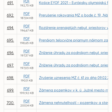
PDF
691.
Košice EYOF 2021 – Európsky olympijský fes
192,73 KB
PDF
692.
Prerušenie rokovania MZ o bode č. 19 „Náv
187,04 KB
PDF
694.
Rozšírenie prenajatých nebyt. priestorov v 
196,67 KB
PDF
695.
Prenájom telocvične priamym nájmom za nájo
198,65 KB
PDF
696.
Zníženie úhrady za podnájom nebyt. priestor
197,37 KB
PDF
697.
Zníženie úhrady za podnájom nebyt. priestor
197,03 KB
PDF
698.
Zrušenie uznesenia MZ č. 61 zo dňa 09.02.20
190,11 KB
PDF
699.
Zámena pozemkov v k. ú. Južné mesto medzi 
199,92 KB
PDF
700.
Zámena nehnuteľností – pozemkov a stavby v 
200,14 KB