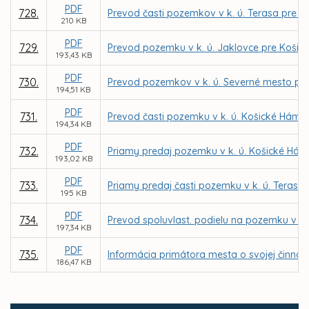
PDF
728.
Prevod časti pozemkov v k. ú. Terasa pre G
210 KB
PDF
729.
Prevod pozemku v k. ú. Jaklovce pre Koši
193,43 KB
PDF
730.
Prevod pozemkov v k. ú. Severné mesto pre
194,51 KB
PDF
731.
Prevod časti pozemku v k. ú. Košické Hámre
194,34 KB
PDF
732.
Priamy predaj pozemku v k. ú. Košické Hámr
193,02 KB
PDF
733.
Priamy predaj časti pozemku v k. ú. Terasa
195 KB
PDF
734.
Prevod spoluvlast. podielu na pozemku v k.
197,34 KB
PDF
735.
Informácia primátora mesta o svojej činnost
186,47 KB