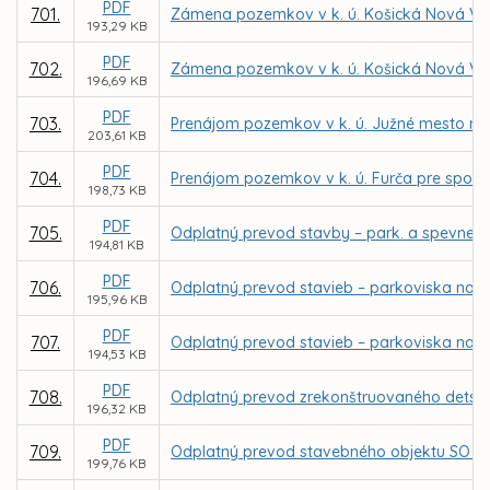
PDF
701.
Zámena pozemkov v k. ú. Košická Nová Ve
193,29 KB
PDF
702.
Zámena pozemkov v k. ú. Košická Nová Ves
196,69 KB
PDF
703.
Prenájom pozemkov v k. ú. Južné mesto na 
203,61 KB
PDF
704.
Prenájom pozemkov v k. ú. Furča pre spol. T
198,73 KB
PDF
705.
Odplatný prevod stavby – park. a spevnenýc
194,81 KB
PDF
706.
Odplatný prevod stavieb – parkoviska na Bri
195,96 KB
PDF
707.
Odplatný prevod stavieb – parkoviska na Kis
194,53 KB
PDF
708.
Odplatný prevod zrekonštruovaného detského
196,32 KB
PDF
709.
Odplatný prevod stavebného objektu SO 620-0
199,76 KB