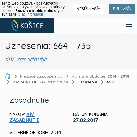
Tento web používa k poskytovaniu
služieb a analýze návštevnosti súbory
NESÚHLASÍM
SÚHLASÍM
cookie. Používaním tohto webu s tým
súhlasíte.
Viac informácií
Uznesenia:
664 - 735
XIV. zasadnutie
Mestské zastupiteľstvo
Volebné obdobie:
2014 - 2018
ZASADNUTIE:
XIV. zasadnutie
Uznesenie
693
Zasadnutie
XIV.
NÁZOV:
DÁTUM KONANIA:
ZASADNUTIE
27.02.2017
2014
VOLEBNÉ OBDOBIE: