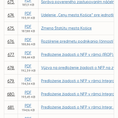
PDF
673.
Správa povereného zastupovaním náčelníka Me
185,11 KB
PDF
674.
Udelenie „Ceny mesta Košice“ pre jednotlivco
193,91 KB
PDF
675.
Zmena Štatútu mesta Košice
187,88 KB
PDF
676.
Rozšírenie predmetu podnikania (činnosti) o
188,86 KB
PDF
677.
Predloženie žiadosti o NFP v rámci (IROP) - 
198,44 KB
PDF
678.
Výzva na predloženie žiadosti o NFP na zvýš
192,39 KB
PDF
679.
Predloženie žiadosti o NFP v rámci Integrov
194,34 KB
PDF
680.
Predloženie žiadosti o NFP v rámci Integrov
193,45 KB
PDF
681.
Predloženie žiadosti o NFP v rámci Integr. r
194,16 KB