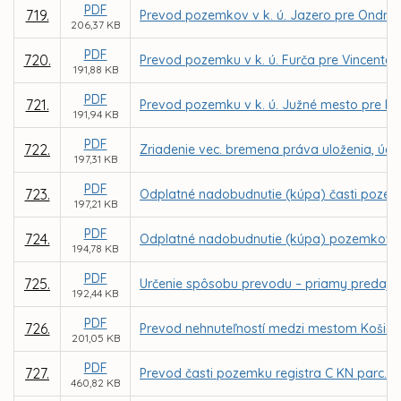
PDF
719.
Prevod pozemkov v k. ú. Jazero pre Ondreja
206,37 KB
PDF
720.
Prevod pozemku v k. ú. Furča pre Vincenta
191,88 KB
PDF
721.
Prevod pozemku v k. ú. Južné mesto pre MV
191,94 KB
PDF
722.
Zriadenie vec. bremena práva uloženia, údržb
197,31 KB
PDF
723.
Odplatné nadobudnutie (kúpa) časti pozemk
197,21 KB
PDF
724.
Odplatné nadobudnutie (kúpa) pozemkov v k
194,78 KB
PDF
725.
Určenie spôsobu prevodu – priamy predaj p
192,44 KB
PDF
726.
Prevod nehnuteľností medzi mestom Košice 
201,05 KB
PDF
727.
Prevod časti pozemku registra C KN parc. č
460,82 KB