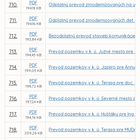
PDF
710.
Odplatný prevod zmodernizovaných na ul. G
194,18 KB
PDF
711.
Odplatný prevod zmodernizovaných det. ihrís
194,16 KB
PDF
712.
Bezodplatný prevod stavieb komunikácie, pa
193,84 KB
PDF
713.
Prevod pozemku v k. ú. Južné mesto pre J
194,45 KB
PDF
714.
Prevod pozemkov v k. ú. Jazero pre Annu D
199,05 KB
PDF
715.
Prevod pozemkov v k. ú. Terasa pre doc. J
198,72 KB
PDF
716.
Prevod pozemkov v k. ú. Severné mesto pre
197,24 KB
PDF
717.
Prevod pozemkov v k. ú. Huštáky pre Ing. Pe
194,76 KB
PDF
718.
Prevod pozemkov v k. ú. Terasa pre MUDr. Vil
209,26 KB