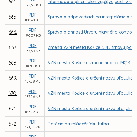
664.
Informácia o plnení úloh vyplývajúcich z uz
192,52 KB
PDF
665.
Správa o odpovediach na interpelácie a dopy
188,48 KB
PDF
666.
Správa o činnosti Útvaru hlavného kontroló
190,57 KB
PDF
667.
Zmena VZN mesta Košice č. 45 trhový pori
187,65 KB
PDF
668.
VZN mesta Košice o zmene hranice MČ Košic
187,12 KB
PDF
669.
VZN mesta Košice o určení názvu ulíc „Ulica
187,88 KB
PDF
670.
VZN mesta Košice o určení názvu ulíc „Ulica
187,26 KB
PDF
671.
VZN mesta Košice o určení názvu ulíc „Ulica 
187,92 KB
PDF
672.
Dotácia na mládežnícky futbal
191,54 KB