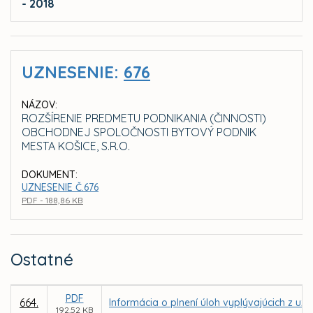
- 2018
UZNESENIE:
676
NÁZOV:
ROZŠÍRENIE PREDMETU PODNIKANIA (ČINNOSTI)
OBCHODNEJ SPOLOČNOSTI BYTOVÝ PODNIK
MESTA KOŠICE, S.R.O.
DOKUMENT:
UZNESENIE Č.676
PDF - 188,86 KB
Ostatné
PDF
664.
Informácia o plnení úloh vyplývajúcich z uz
192,52 KB