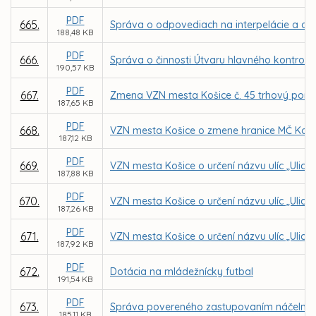
PDF
665.
Správa o odpovediach na interpelácie a dopy
188,48 KB
PDF
666.
Správa o činnosti Útvaru hlavného kontroló
190,57 KB
PDF
667.
Zmena VZN mesta Košice č. 45 trhový pori
187,65 KB
PDF
668.
VZN mesta Košice o zmene hranice MČ Košic
187,12 KB
PDF
669.
VZN mesta Košice o určení názvu ulíc „Ulica
187,88 KB
PDF
670.
VZN mesta Košice o určení názvu ulíc „Ulica
187,26 KB
PDF
671.
VZN mesta Košice o určení názvu ulíc „Ulica 
187,92 KB
PDF
672.
Dotácia na mládežnícky futbal
191,54 KB
PDF
673.
Správa povereného zastupovaním náčelníka Me
185,11 KB