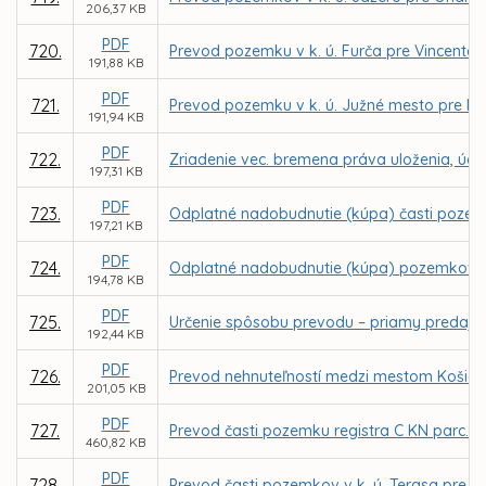
206,37 KB
PDF
720.
Prevod pozemku v k. ú. Furča pre Vincenta
191,88 KB
PDF
721.
Prevod pozemku v k. ú. Južné mesto pre MV
191,94 KB
PDF
722.
Zriadenie vec. bremena práva uloženia, údržb
197,31 KB
PDF
723.
Odplatné nadobudnutie (kúpa) časti pozemk
197,21 KB
PDF
724.
Odplatné nadobudnutie (kúpa) pozemkov v k
194,78 KB
PDF
725.
Určenie spôsobu prevodu – priamy predaj p
192,44 KB
PDF
726.
Prevod nehnuteľností medzi mestom Košice 
201,05 KB
PDF
727.
Prevod časti pozemku registra C KN parc. č
460,82 KB
PDF
728.
Prevod časti pozemkov v k. ú. Terasa pre G