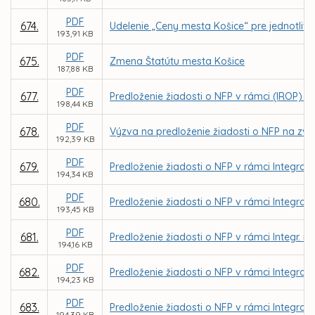
PDF
674.
Udelenie „Ceny mesta Košice“ pre jednotlivco
193,91 KB
PDF
675.
Zmena Štatútu mesta Košice
187,88 KB
PDF
677.
Predloženie žiadosti o NFP v rámci (IROP) - 
198,44 KB
PDF
678.
Výzva na predloženie žiadosti o NFP na zvýš
192,39 KB
PDF
679.
Predloženie žiadosti o NFP v rámci Integrov
194,34 KB
PDF
680.
Predloženie žiadosti o NFP v rámci Integrov
193,45 KB
PDF
681.
Predloženie žiadosti o NFP v rámci Integr. r
194,16 KB
PDF
682.
Predloženie žiadosti o NFP v rámci Integrov
194,23 KB
PDF
683.
Predloženie žiadosti o NFP v rámci Integrov
194,39 KB