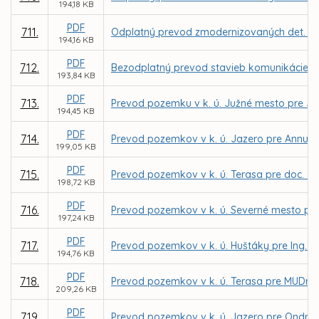
194,18 KB
PDF
711.
Odplatný prevod zmodernizovaných det. ihrís
194,16 KB
PDF
712.
Bezodplatný prevod stavieb komunikácie, pa
193,84 KB
PDF
713.
Prevod pozemku v k. ú. Južné mesto pre J
194,45 KB
PDF
714.
Prevod pozemkov v k. ú. Jazero pre Annu D
199,05 KB
PDF
715.
Prevod pozemkov v k. ú. Terasa pre doc. J
198,72 KB
PDF
716.
Prevod pozemkov v k. ú. Severné mesto pre
197,24 KB
PDF
717.
Prevod pozemkov v k. ú. Huštáky pre Ing. Pe
194,76 KB
PDF
718.
Prevod pozemkov v k. ú. Terasa pre MUDr. Vil
209,26 KB
PDF
719.
Prevod pozemkov v k. ú. Jazero pre Ondreja