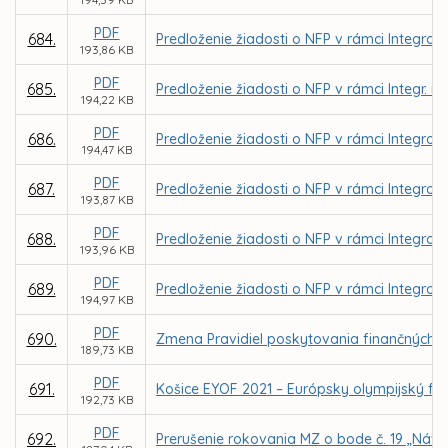
PDF
684.
Predloženie žiadosti o NFP v rámci Integrov
193,86 KB
PDF
685.
Predloženie žiadosti o NFP v rámci Integr. 
194,22 KB
PDF
686.
Predloženie žiadosti o NFP v rámci Integrov
194,47 KB
PDF
687.
Predloženie žiadosti o NFP v rámci Integrov
193,87 KB
PDF
688.
Predloženie žiadosti o NFP v rámci Integrov
193,96 KB
PDF
689.
Predloženie žiadosti o NFP v rámci Integrov
194,97 KB
PDF
690.
Zmena Pravidiel poskytovania finančných 
189,73 KB
PDF
691.
Košice EYOF 2021 – Európsky olympijský fes
192,73 KB
PDF
692.
Prerušenie rokovania MZ o bode č. 19 „Náv