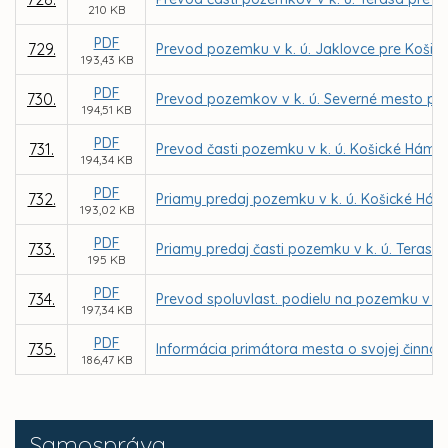
210 KB
PDF
729.
Prevod pozemku v k. ú. Jaklovce pre Koši
193,43 KB
PDF
730.
Prevod pozemkov v k. ú. Severné mesto pre
194,51 KB
PDF
731.
Prevod časti pozemku v k. ú. Košické Hámre
194,34 KB
PDF
732.
Priamy predaj pozemku v k. ú. Košické Hámr
193,02 KB
PDF
733.
Priamy predaj časti pozemku v k. ú. Terasa
195 KB
PDF
734.
Prevod spoluvlast. podielu na pozemku v k.
197,34 KB
PDF
735.
Informácia primátora mesta o svojej činnost
186,47 KB
Samospráva