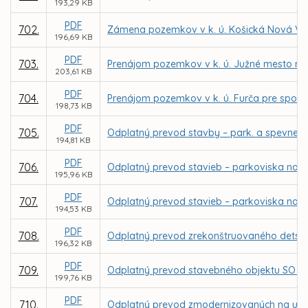
193,29 KB
PDF
702.
Zámena pozemkov v k. ú. Košická Nová Ves
196,69 KB
PDF
703.
Prenájom pozemkov v k. ú. Južné mesto na 
203,61 KB
PDF
704.
Prenájom pozemkov v k. ú. Furča pre spol. T
198,73 KB
PDF
705.
Odplatný prevod stavby – park. a spevnenýc
194,81 KB
PDF
706.
Odplatný prevod stavieb – parkoviska na Bri
195,96 KB
PDF
707.
Odplatný prevod stavieb – parkoviska na Kis
194,53 KB
PDF
708.
Odplatný prevod zrekonštruovaného detského
196,32 KB
PDF
709.
Odplatný prevod stavebného objektu SO 620-0
199,76 KB
PDF
710.
Odplatný prevod zmodernizovaných na ul. G