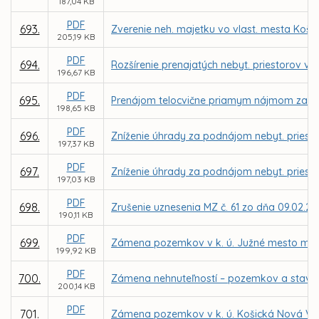
187,04 KB
PDF
693.
Zverenie neh. majetku vo vlast. mesta Košice
205,19 KB
PDF
694.
Rozšírenie prenajatých nebyt. priestorov v 
196,67 KB
PDF
695.
Prenájom telocvične priamym nájmom za nájo
198,65 KB
PDF
696.
Zníženie úhrady za podnájom nebyt. priestor
197,37 KB
PDF
697.
Zníženie úhrady za podnájom nebyt. priestor
197,03 KB
PDF
698.
Zrušenie uznesenia MZ č. 61 zo dňa 09.02.20
190,11 KB
PDF
699.
Zámena pozemkov v k. ú. Južné mesto medzi 
199,92 KB
PDF
700.
Zámena nehnuteľností – pozemkov a stavby v 
200,14 KB
PDF
701.
Zámena pozemkov v k. ú. Košická Nová Ve