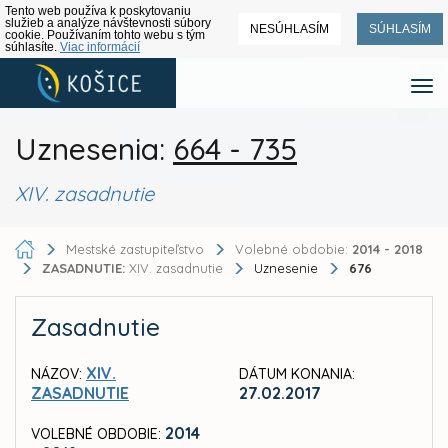
Tento web používa k poskytovaniu
služieb a analýze návštevnosti súbory
NESÚHLASÍM
SÚHLASÍM
cookie. Používaním tohto webu s tým
súhlasíte.
Viac informácií
Uznesenia:
664 - 735
XIV. zasadnutie
Mestské zastupiteľstvo
Volebné obdobie:
2014 - 2018
ZASADNUTIE:
XIV. zasadnutie
Uznesenie
676
Zasadnutie
XIV.
NÁZOV:
DÁTUM KONANIA:
ZASADNUTIE
27.02.2017
2014
VOLEBNÉ OBDOBIE: