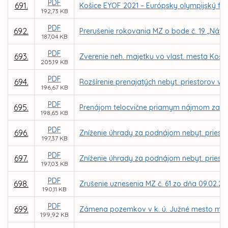
PDF
691.
Košice EYOF 2021 – Európsky olympijský fes
192,73 KB
PDF
692.
Prerušenie rokovania MZ o bode č. 19 „Náv
187,04 KB
PDF
693.
Zverenie neh. majetku vo vlast. mesta Košice
205,19 KB
PDF
694.
Rozšírenie prenajatých nebyt. priestorov v 
196,67 KB
PDF
695.
Prenájom telocvične priamym nájmom za nájo
198,65 KB
PDF
696.
Zníženie úhrady za podnájom nebyt. priestor
197,37 KB
PDF
697.
Zníženie úhrady za podnájom nebyt. priestor
197,03 KB
PDF
698.
Zrušenie uznesenia MZ č. 61 zo dňa 09.02.20
190,11 KB
PDF
699.
Zámena pozemkov v k. ú. Južné mesto medzi 
199,92 KB