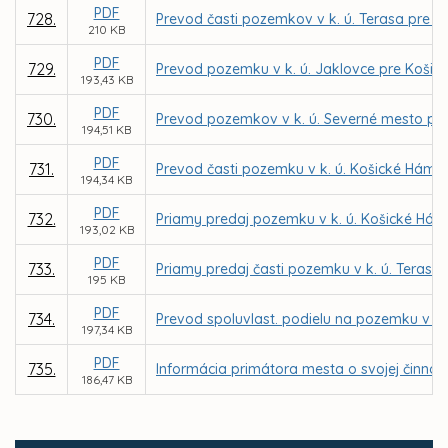
PDF
728.
Prevod časti pozemkov v k. ú. Terasa pre G
210 KB
PDF
729.
Prevod pozemku v k. ú. Jaklovce pre Koši
193,43 KB
PDF
730.
Prevod pozemkov v k. ú. Severné mesto pre
194,51 KB
PDF
731.
Prevod časti pozemku v k. ú. Košické Hámre
194,34 KB
PDF
732.
Priamy predaj pozemku v k. ú. Košické Hámr
193,02 KB
PDF
733.
Priamy predaj časti pozemku v k. ú. Terasa
195 KB
PDF
734.
Prevod spoluvlast. podielu na pozemku v k.
197,34 KB
PDF
735.
Informácia primátora mesta o svojej činnost
186,47 KB