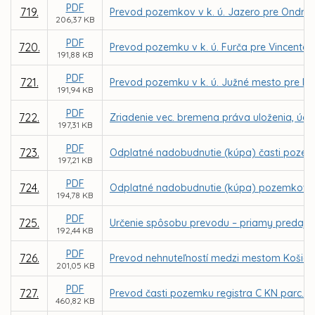
PDF
719.
Prevod pozemkov v k. ú. Jazero pre Ondreja
206,37 KB
PDF
720.
Prevod pozemku v k. ú. Furča pre Vincenta
191,88 KB
PDF
721.
Prevod pozemku v k. ú. Južné mesto pre MV
191,94 KB
PDF
722.
Zriadenie vec. bremena práva uloženia, údržb
197,31 KB
PDF
723.
Odplatné nadobudnutie (kúpa) časti pozemk
197,21 KB
PDF
724.
Odplatné nadobudnutie (kúpa) pozemkov v k
194,78 KB
PDF
725.
Určenie spôsobu prevodu – priamy predaj p
192,44 KB
PDF
726.
Prevod nehnuteľností medzi mestom Košice 
201,05 KB
PDF
727.
Prevod časti pozemku registra C KN parc. č
460,82 KB