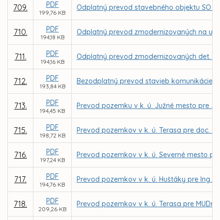
PDF
709.
Odplatný prevod stavebného objektu SO 620-0
199,76 KB
PDF
710.
Odplatný prevod zmodernizovaných na ul. G
194,18 KB
PDF
711.
Odplatný prevod zmodernizovaných det. ihrís
194,16 KB
PDF
712.
Bezodplatný prevod stavieb komunikácie, pa
193,84 KB
PDF
713.
Prevod pozemku v k. ú. Južné mesto pre J
194,45 KB
PDF
715.
Prevod pozemkov v k. ú. Terasa pre doc. J
198,72 KB
PDF
716.
Prevod pozemkov v k. ú. Severné mesto pre
197,24 KB
PDF
717.
Prevod pozemkov v k. ú. Huštáky pre Ing. Pe
194,76 KB
PDF
718.
Prevod pozemkov v k. ú. Terasa pre MUDr. Vil
209,26 KB