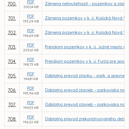
PDF
700.
Zámena nehnuteľností – pozemkov a stavby v 
200,14 KB
PDF
701.
Zámena pozemkov v k. ú. Košická Nová Ve
193,29 KB
PDF
702.
Zámena pozemkov v k. ú. Košická Nová Ves
196,69 KB
PDF
703.
Prenájom pozemkov v k. ú. Južné mesto na 
203,61 KB
PDF
704.
Prenájom pozemkov v k. ú. Furča pre spol. T
198,73 KB
PDF
705.
Odplatný prevod stavby – park. a spevnenýc
194,81 KB
PDF
706.
Odplatný prevod stavieb – parkoviska na Bri
195,96 KB
PDF
707.
Odplatný prevod stavieb – parkoviska na Kis
194,53 KB
PDF
708.
Odplatný prevod zrekonštruovaného detského
196,32 KB