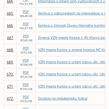
664.
Informácia o plnení úloh vyplývajúcich z uz
192,52 KB
PDF
665.
Správa o odpovediach na interpelácie a dopy
188,48 KB
PDF
666.
Správa o činnosti Útvaru hlavného kontroló
190,57 KB
PDF
667.
Zmena VZN mesta Košice č. 45 trhový pori
187,65 KB
PDF
668.
VZN mesta Košice o zmene hranice MČ Košic
187,12 KB
PDF
669.
VZN mesta Košice o určení názvu ulíc „Ulica
187,88 KB
PDF
670.
VZN mesta Košice o určení názvu ulíc „Ulica
187,26 KB
PDF
671.
VZN mesta Košice o určení názvu ulíc „Ulica 
187,92 KB
PDF
672.
Dotácia na mládežnícky futbal
191,54 KB