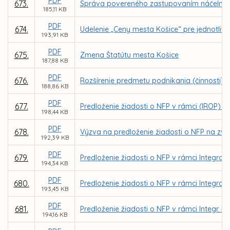
PDF
673.
Správa povereného zastupovaním náčelníka Me
185,11 KB
PDF
674.
Udelenie „Ceny mesta Košice“ pre jednotlivco
193,91 KB
PDF
675.
Zmena Štatútu mesta Košice
187,88 KB
PDF
676.
Rozšírenie predmetu podnikania (činnosti) o
188,86 KB
PDF
677.
Predloženie žiadosti o NFP v rámci (IROP) - 
198,44 KB
PDF
678.
Výzva na predloženie žiadosti o NFP na zvýš
192,39 KB
PDF
679.
Predloženie žiadosti o NFP v rámci Integrov
194,34 KB
PDF
680.
Predloženie žiadosti o NFP v rámci Integrov
193,45 KB
PDF
681.
Predloženie žiadosti o NFP v rámci Integr. r
194,16 KB