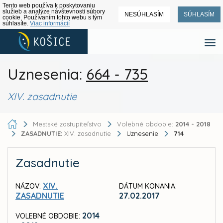
Tento web používa k poskytovaniu
služieb a analýze návštevnosti súbory
NESÚHLASÍM
SÚHLASÍM
cookie. Používaním tohto webu s tým
súhlasíte.
Viac informácií
Uznesenia:
664 - 735
XIV. zasadnutie
Mestské zastupiteľstvo
Volebné obdobie:
2014 - 2018
ZASADNUTIE:
XIV. zasadnutie
Uznesenie
714
Zasadnutie
XIV.
NÁZOV:
DÁTUM KONANIA:
ZASADNUTIE
27.02.2017
2014
VOLEBNÉ OBDOBIE: