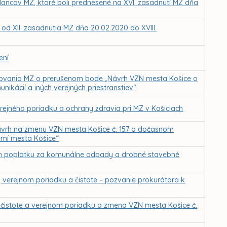
lancov MZ, ktoré boli prednesené na XVI. zasadnutí MZ dňa
 od XII. zasadnutia MZ dňa 20.02.2020 do XVIII.
ení
kovania MZ o prerušenom bode „Návrh VZN mesta Košice o
ikácií a iných verejných priestranstiev“
rejného poriadku a ochrany zdravia pri MZ v Košiciach
vrh na zmenu VZN mesta Košice č. 157 o dočasnom
mí mesta Košice“
om poplatku za komunálne odpady a drobné stavebné
verejnom poriadku a čistote – pozvanie prokurátora k
o čistote a verejnom poriadku a zmena VZN mesta Košice č.