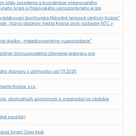
pre účely zavedenia a koordinácie integrovaného
vneho kraja a Prešovského samosprávneho kraja
vádzkovaní športoviska Národné tenisové centrum Košice“
bode „Výzva občanov mesta Košice proti výstavbe NTC v
 na Aničke - majetkovoprávne vysporiadanie“
– zámer znovuzavedenia zľavnenej prepravy pre
dnú dopravu s účinnosťou od 1.11.2020
sta Košice, s.r.o.
šice, obchodných spoločností a organizácií na obdobie
né použitie)
nia Smart Cities klub