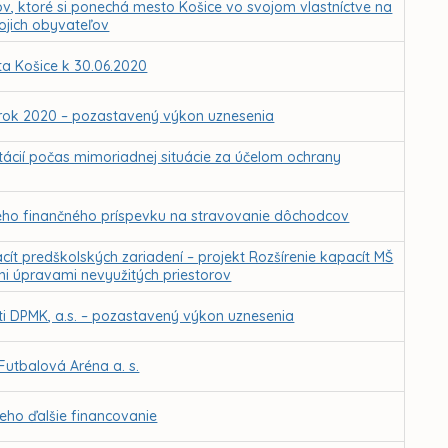
ov, ktoré si ponechá mesto Košice vo svojom vlastníctve na
vojich obyvateľov
a Košice k 30.06.2020
rok 2020 – pozastavený výkon uznesenia
ácií počas mimoriadnej situácie za účelom ochrany
vého finančného príspevku na stravovanie dôchodcov
cít predškolských zariadení – projekt Rozšírenie kapacít MŠ
i úpravami nevyužitých priestorov
i DPMK, a.s. – pozastavený výkon uznesenia
utbalová Aréna a. s.
eho ďalšie financovanie