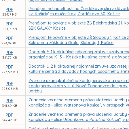
Prenájom nehnuteľností na Čordákovej ulici z dôvo
PDF
sv. Košických mučeníkov, Čordákova 50, Košice
224,17 KB
Prenájom telocvične v objekte ZŠ Belehradská 21, 
PDF
ŠBK GALAXY Košice
224,18 KB
Prenájom telocvične v objekte ZŠ Slobody 1, Košic
PDF
Súkromná základná škola, Slobody 1, Košice
224,06 KB
Dodatok č. 1 k aktuálnej nájomnej zmluve uzatvorene
PDF
organizáciou K 13 – Košické kultúrne centrá z dôvo
341,75 KB
Dodatok č. 2 k aktuálnej nájomnej zmluve uzavretej
PDF
kultúrne centrá z dôvodov hodných osobitného zrete
223,95 KB
Zverenie uzamykateľného kontajneroviska a pozemku
PDF
kontajneroviskom v k. ú. Nové Ťahanovce do správy
223,06 KB
údržby
Zriadenie vecného bremena práva uloženia, údržby a
PDF
kanalizácia - ulica Watsonova Košice“, v prospech V
341,69 KB
Zriadenie vecného bremena práva uloženia, údržby a
PDF
kanalizácia - ulice Urbánkova a Potočná Košice“, v 
342,42 KB
Odňatie stavby na pozemku v k. ú. Terasa zo správ