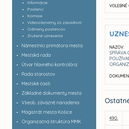
Informácie
VOLEBNÉ 
Poslanci
Komisie
Videozáznamy zo zasadnutí
Odmeny poslancov
UZNE
Zrušené uznesenia
Námestníci primátora mesta
NÁZOV:
SPRÁVA 
Mestská rada
POUŽÍVA
ORGANIZ
Útvar hlavného kontrolóra
Rada starostov
DOKUMEN
Mestské časti
Základné dokumenty mesta
Ostatn
Všeob. záväzné nariadenia
Magistrát mesta Košice
490.
Organizačná štruktúra MMK