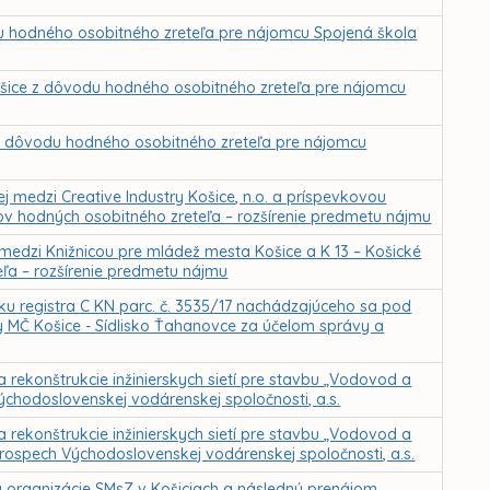
du hodného osobitného zreteľa pre nájomcu Spojená škola
Košice z dôvodu hodného osobitného zreteľa pre nájomcu
e z dôvodu hodného osobitného zreteľa pre nájomcu
j medzi Creative Industry Košice, n.o. a príspevkovou
dov hodných osobitného zreteľa – rozšírenie predmetu nájmu
 medzi Knižnicou pre mládež mesta Košice a K 13 – Košické
ľa – rozšírenie predmetu nájmu
 registra C KN parc. č. 3535/17 nachádzajúceho sa pod
 MČ Košice - Sídlisko Ťahanovce za účelom správy a
 rekonštrukcie inžinierskych sietí pre stavbu „Vodovod a
ýchodoslovenskej vodárenskej spoločnosti, a.s.
 rekonštrukcie inžinierskych sietí pre stavbu „Vodovod a
prospech Východoslovenskej vodárenskej spoločnosti, a.s.
y organizácie SMsZ v Košiciach a následný prenájom