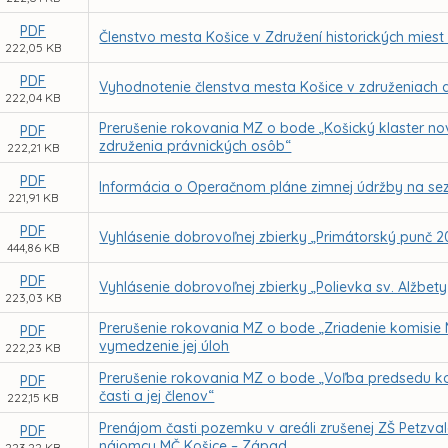
PDF
Členstvo mesta Košice v Združení historických miest
222,05 KB
PDF
Vyhodnotenie členstva mesta Košice v združeniach a
222,04 KB
Prerušenie rokovania MZ o bode „Košický klaster n
PDF
združenia právnických osôb“
222,21 KB
PDF
Informácia o Operačnom pláne zimnej údržby na se
221,91 KB
PDF
Vyhlásenie dobrovoľnej zbierky „Primátorský punč 
444,86 KB
PDF
Vyhlásenie dobrovoľnej zbierky „Polievka sv. Alžbet
223,03 KB
Prerušenie rokovania MZ o bode „Zriadenie komisie
PDF
vymedzenie jej úloh
222,23 KB
Prerušenie rokovania MZ o bode „Voľba predsedu k
PDF
časti a jej členov“
222,15 KB
Prenájom časti pozemku v areáli zrušenej ZŠ Petzva
PDF
nájomcu MČ Košice – Západ
223,22 KB