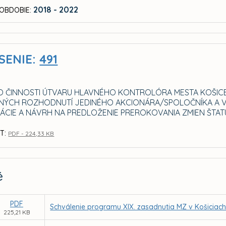
2018 - 2022
OBDOBIE:
SENIE:
491
O ČINNOSTI ÚTVARU HLAVNÉHO KONTROLÓRA MESTA KOŠICE 
NÝCH ROZHODNUTÍ JEDINÉHO AKCIONÁRA/SPOLOČNÍKA A V
ÁCIE A NÁVRH NA PREDLOŽENIE PREROKOVANIA ZMIEN ŠTAT
T:
PDF - 224,33 KB
é
PDF
Schválenie programu XIX. zasadnutia MZ v Košiciac
225,21 KB