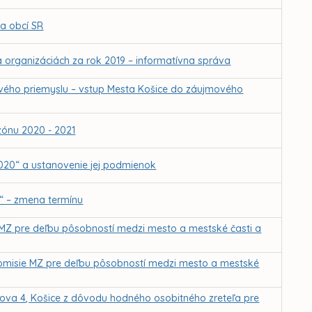
 a obcí SR
 organizáciách za rok 2019 – informatívna správa
ového priemyslu – vstup Mesta Košice do záujmového
zónu 2020 - 2021
2020“ a ustanovenie jej podmienok
y“ – zmena termínu
 MZ pre deľbu pôsobností medzi mesto a mestské časti a
omisie MZ pre deľbu pôsobností medzi mesto a mestské
lova 4, Košice z dôvodu hodného osobitného zreteľa pre