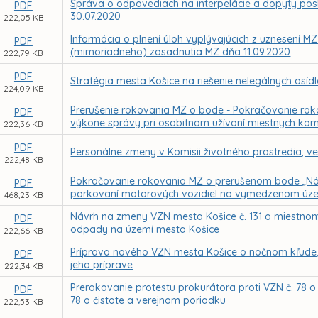
Správa o odpovediach na interpelácie a dopyty pos
PDF
30.07.2020
222,05 KB
Informácia o plnení úloh vyplývajúcich z uznesení MZ
PDF
(mimoriadneho) zasadnutia MZ dňa 11.09.2020
222,79 KB
PDF
Stratégia mesta Košice na riešenie nelegálnych osídl
224,09 KB
Prerušenie rokovania MZ o bode - Pokračovanie ro
PDF
výkone správy pri osobitnom užívaní miestnych komun
222,36 KB
PDF
Personálne zmeny v Komisii životného prostredia, ve
222,48 KB
Pokračovanie rokovania MZ o prerušenom bode „Ná
PDF
parkovaní motorových vozidiel na vymedzenom úze
468,23 KB
Návrh na zmeny VZN mesta Košice č. 131 o miestn
PDF
odpady na území mesta Košice
222,66 KB
Príprava nového VZN mesta Košice o nočnom kľude, 
PDF
jeho príprave
222,34 KB
Prerokovanie protestu prokurátora proti VZN č. 78 
PDF
78 o čistote a verejnom poriadku
222,53 KB