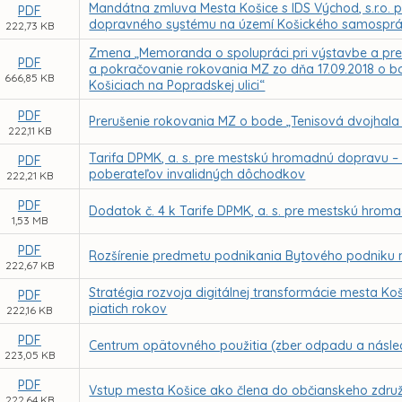
Mandátna zmluva Mesta Košice s IDS Východ, s.r.o. 
PDF
dopravného systému na území Košického samosprá
222,73 KB
Zmena „Memoranda o spolupráci pri výstavbe a pre
PDF
a pokračovanie rokovania MZ zo dňa 17.09.2018 o 
666,85 KB
Košiciach na Popradskej ulici“
PDF
Prerušenie rokovania MZ o bode „Tenisová dvojhala
222,11 KB
Tarifa DPMK, a. s. pre mestskú hromadnú dopravu 
PDF
poberateľov invalidných dôchodkov
222,21 KB
PDF
Dodatok č. 4 k Tarife DPMK, a. s. pre mestskú hroma
1,53 MB
PDF
Rozšírenie predmetu podnikania Bytového podniku me
222,67 KB
Stratégia rozvoja digitálnej transformácie mesta Ko
PDF
piatich rokov
222,16 KB
PDF
Centrum opätovného použitia (zber odpadu a násled
223,05 KB
PDF
Vstup mesta Košice ako člena do občianskeho združe
222,64 KB