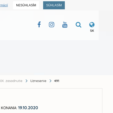
rmácií
NESÚHLASÍM
SÚHLASÍM
SK
IX. zasadnutie
Uznesenie
491
19.10.2020
 KONANIA: