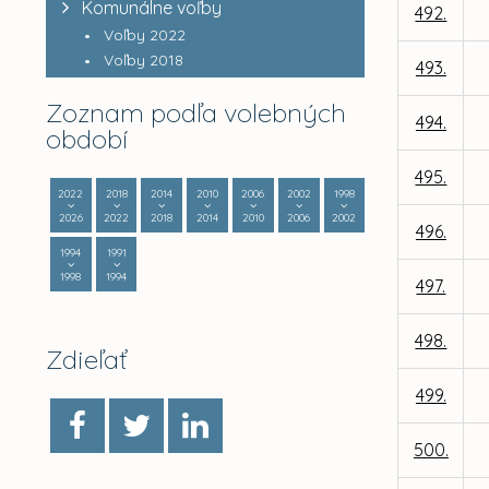
Komunálne voľby
492.
Voľby 2022
Voľby 2018
493.
Zoznam podľa volebných
494.
období
495.
2022
2018
2014
2010
2006
2002
1998
2026
2022
2018
2014
2010
2006
2002
496.
1994
1991
1998
1994
497.
498.
Zdieľať
499.
500.