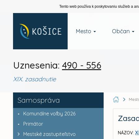
Tento web používa k poskytovaniu služieb a an
Mesto
Občan
Uznesenia:
490 - 556
XIX. zasadnutie
Samospráva
Mests
Komunálne voľby 2026
Zasad
Primátor
X
NÁZOV:
Mestské zastupiteľstvo