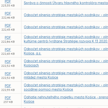
PDF
Správa o činnosti Útvaru hlavného kontrolóra mesta
223,55 KB
PDF
Odpočet plnenia stratégie mestských podnikov – plne
222,46 KB
PDF
Odpočet plnenia stratégie mestských podnikov – plne
222,43 KB
Odpočet plnenia stratégie mestských podnikov – plne
PDF
kultúrne centrá (vrátane Stratégie rozvoja K 13 2020
222,86 KB
Odpočet plnenia stratégie mestských podnikov – plne
PDF
Košice, a.s.
222,65 KB
Odpočet plnenia stratégie mestských podnikov – plne
PDF
Košiciach
222,52 KB
Odpočet plnenia stratégie mestských podnikov – plne
PDF
mládež mesta Košice
222,52 KB
Odpočet plnenia stratégie mestských podnikov – plne
PDF
sociálnej pomoci mesta Košice
222,55 KB
Odňatie nehnuteľného majetku mesta Košice - preno
PDF
Košice
237 KB