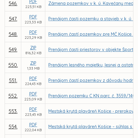
PDF
546.
Zámena pozemkov v k. ú. Kavečany medzi 
223,51 KB
PDF
547.
Prenájom časti pozemku a stavieb v k. ú. T
223,33 KB
PDF
548.
Prenájom častí pozemkov pre MČ Košice – Da
223,29 KB
ZIP
549.
Prenájom časti priestorov v objekte Špor
816,32 KB
ZIP
550.
Prenájom lesného majetku, lesnej a ostatne
1,33 MB
PDF
551.
Prenájom častí pozemkov z dôvodu hodného o
224,43 KB
PDF
552.
Prenájom pozemku C KN parc. č. 3559/140 v
223,09 KB
PDF
553.
Mestská krytá plaváreň Košice - prerokova
223,45 KB
PDF
554.
Mestská krytá plaváreň Košice – súhlas s 
222,04 KB