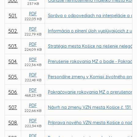
500.
Odňatie nehnuteľného majetku mesta Košice
237 KB
PDF
501.
Správa o odpovediach na interpelácie a do
222,05 KB
PDF
502.
Informácia o plnení úloh vyplývajúcich z u
222,79 KB
PDF
503.
Stratégia mesta Košice na riešenie nelegáln
224,09 KB
PDF
504.
Prerušenie rokovania MZ o bode - Pokračov
222,36 KB
PDF
505.
Personálne zmeny v Komisii životného prost
222,48 KB
PDF
506.
Pokračovanie rokovania MZ o prerušenom 
468,23 KB
PDF
507.
Návrh na zmeny VZN mesta Košice č. 131 
222,66 KB
PDF
508.
Príprava nového VZN mesta Košice o nočnom
222,34 KB
PDF