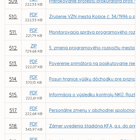
509.
Prerokovanie protestu prokurátora proti VZ
222,53 KB
PDF
510.
Zrušenie VZN mesta Košice č. 34/1996 o pod
222,53 KB
PDF
511.
Monitorovacia správa programového rozpo
221,79 KB
ZIP
512.
5. zmena programového rozpočtu mesta Ko
729,68 KB
PDF
513.
Poverenie primátora na poskytovanie niekt
222,07 KB
PDF
514.
Posun hranice výšky dôchodku pre priznan
370,15 KB
PDF
515.
Informácia o výsledku kontroly NKÚ: Rozšír
222,61 KB
PDF
517.
Personálne zmeny v obchodnej spoločnosti 
222,68 KB
PDF
518.
Zámer uvedenia štadióna KFA, a.s. do prev
343,97 KB
PDF