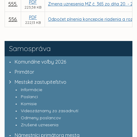
PDF
555.
Zmena uznesenia MZ č. 365 zo dňa 20. - 21.0
223,58 KB
PDF
556.
Odpočet plnenia koncepcie riadenia a rozvoj
222,13 KB
Samospráva
Komunálne voľby 2026
Primátor
Mestské zastupiteľstvo
Informácie
Poslanci
Komisie
Videozáznamy zo zasadnutí
Odmeny poslancov
Zrušené uznesenia
Námestníci primátora mesta