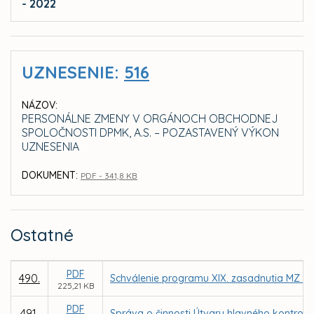
- 2022
UZNESENIE:
516
NÁZOV:
PERSONÁLNE ZMENY V ORGÁNOCH OBCHODNEJ
SPOLOČNOSTI DPMK, A.S. – POZASTAVENÝ VÝKON
UZNESENIA
DOKUMENT:
PDF - 341,8 KB
Ostatné
PDF
490.
Schválenie programu XIX. zasadnutia MZ v 
225,21 KB
PDF
491.
Správa o činnosti Útvaru hlavného kontrol