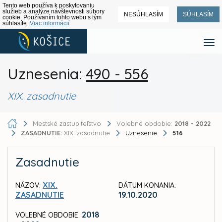
Tento web používa k poskytovaniu
služieb a analýze návštevnosti súbory
NESÚHLASÍM
SÚHLASÍM
cookie. Používaním tohto webu s tým
súhlasíte.
Viac informácií
Uznesenia:
490 - 556
XIX. zasadnutie
Mestské zastupiteľstvo
Volebné obdobie:
2018 - 2022
ZASADNUTIE:
XIX. zasadnutie
Uznesenie
516
Zasadnutie
XIX.
NÁZOV:
DÁTUM KONANIA:
ZASADNUTIE
19.10.2020
2018
VOLEBNÉ OBDOBIE: