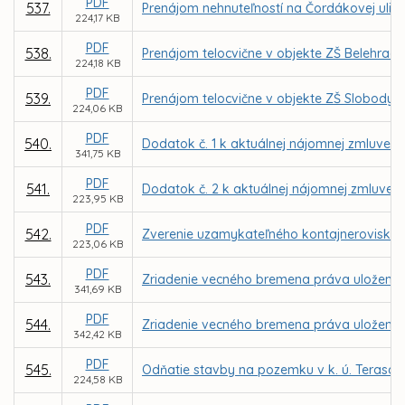
PDF
537.
Prenájom nehnuteľností na Čordákovej ulic
224,17 KB
PDF
538.
Prenájom telocvične v objekte ZŠ Belehrad
224,18 KB
PDF
539.
Prenájom telocvične v objekte ZŠ Slobody 
224,06 KB
PDF
540.
Dodatok č. 1 k aktuálnej nájomnej zmluve u
341,75 KB
PDF
541.
Dodatok č. 2 k aktuálnej nájomnej zmluve u
223,95 KB
PDF
542.
Zverenie uzamykateľného kontajneroviska a
223,06 KB
PDF
543.
Zriadenie vecného bremena práva uloženia, 
341,69 KB
PDF
544.
Zriadenie vecného bremena práva uloženia, 
342,42 KB
PDF
545.
Odňatie stavby na pozemku v k. ú. Terasa z
224,58 KB