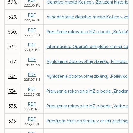
PDF
528.
Členstvo mesta Košice v Združení historický
222,05 KB
PDF
529.
Vyhodnotenie členstva mesta Košice v zdru
222,04 KB
PDF
530.
Prerušenie rokovania MZ o bode „Košický k
222,21 KB
PDF
531.
Informácia o Operačnom pláne zimnej údrž
221,91 KB
PDF
532.
Vyhlásenie dobrovoľnej zbierky „Primátors
444,86 KB
PDF
533.
Vyhlásenie dobrovoľnej zbierky „Polievka s
223,03 KB
PDF
534.
Prerušenie rokovania MZ o bode „Zriadenie
222,23 KB
PDF
535.
Prerušenie rokovania MZ o bode „Voľba pre
222,15 KB
PDF
536.
Prenájom časti pozemku v areáli zrušenej 
223,22 KB