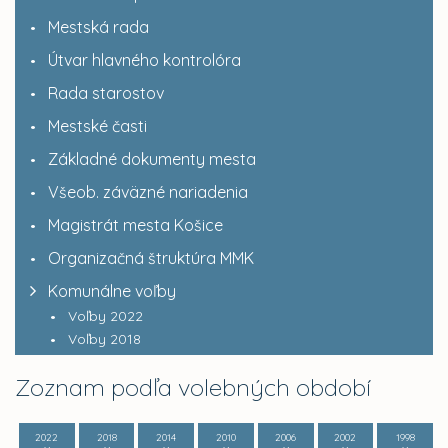
Mestská rada
Útvar hlavného kontrolóra
Rada starostov
Mestské časti
Základné dokumenty mesta
Všeob. záväzné nariadenia
Magistrát mesta Košice
Organizačná štruktúra MMK
Komunálne voľby
Voľby 2022
Voľby 2018
Zoznam podľa volebných období
2022
2018
2014
2010
2006
2002
1998