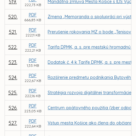
519.
Mandátna zmluva Mesta Košice s IDS Výcho
222,73 KB
PDF
520.
Zmena „Memoranda o spolupráci pri výstavb
666,85 KB
PDF
521.
Prerušenie rokovania MZ o bode „Tenisová 
222,11 KB
PDF
522.
Tarifa DPMK, a. s. pre mestskú hromadnú 
222,21 KB
PDF
523.
Dodatok č. 4 k Tarife DPMK, a. s. pre mest
1,53 MB
PDF
524.
Rozšírenie predmetu podnikania Bytového po
222,67 KB
PDF
525.
Stratégia rozvoja digitálnej transformácie
222,16 KB
PDF
526.
Centrum opätovného použitia (zber odpadu
223,05 KB
PDF
527.
Vstup mesta Košice ako člena do občianske
222,64 KB