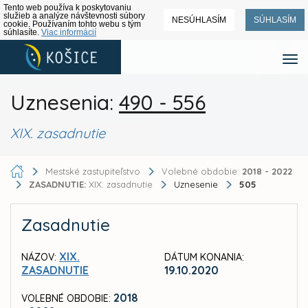
Tento web používa k poskytovaniu
služieb a analýze návštevnosti súbory
NESÚHLASÍM
SÚHLASÍM
cookie. Používaním tohto webu s tým
súhlasíte.
Viac informácií
Uznesenia:
490 - 556
XIX. zasadnutie
Mestské zastupiteľstvo
Volebné obdobie:
2018 - 2022
ZASADNUTIE:
XIX. zasadnutie
Uznesenie
505
Zasadnutie
XIX.
NÁZOV:
DÁTUM KONANIA:
ZASADNUTIE
19.10.2020
2018
VOLEBNÉ OBDOBIE: