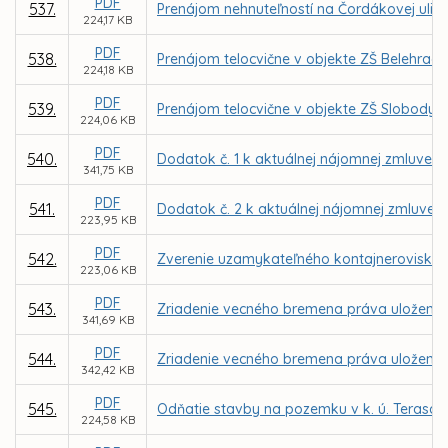
PDF
537.
Prenájom nehnuteľností na Čordákovej ulic
224,17 KB
PDF
538.
Prenájom telocvične v objekte ZŠ Belehrad
224,18 KB
PDF
539.
Prenájom telocvične v objekte ZŠ Slobody 
224,06 KB
PDF
540.
Dodatok č. 1 k aktuálnej nájomnej zmluve u
341,75 KB
PDF
541.
Dodatok č. 2 k aktuálnej nájomnej zmluve u
223,95 KB
PDF
542.
Zverenie uzamykateľného kontajneroviska a
223,06 KB
PDF
543.
Zriadenie vecného bremena práva uloženia, 
341,69 KB
PDF
544.
Zriadenie vecného bremena práva uloženia, 
342,42 KB
PDF
545.
Odňatie stavby na pozemku v k. ú. Terasa z
224,58 KB