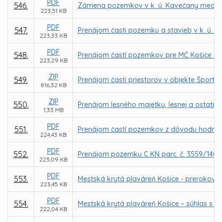
PDF
546.
Zámena pozemkov v k. ú. Kavečany medzi 
223,51 KB
PDF
547.
Prenájom časti pozemku a stavieb v k. ú. T
223,33 KB
PDF
548.
Prenájom častí pozemkov pre MČ Košice – Da
223,29 KB
ZIP
549.
Prenájom časti priestorov v objekte Špor
816,32 KB
ZIP
550.
Prenájom lesného majetku, lesnej a ostatne
1,33 MB
PDF
551.
Prenájom častí pozemkov z dôvodu hodného o
224,43 KB
PDF
552.
Prenájom pozemku C KN parc. č. 3559/140 v
223,09 KB
PDF
553.
Mestská krytá plaváreň Košice - prerokova
223,45 KB
PDF
554.
Mestská krytá plaváreň Košice – súhlas s 
222,04 KB