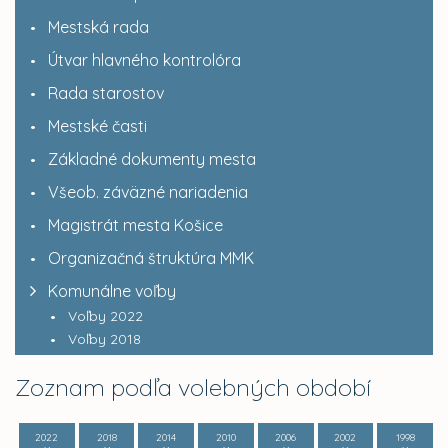
Mestská rada
Útvar hlavného kontrolóra
Rada starostov
Mestské časti
Základné dokumenty mesta
Všeob. záväzné nariadenia
Magistrát mesta Košice
Organizačná štruktúra MMK
Komunálne voľby
Voľby 2022
Voľby 2018
Zoznam podľa volebných období
2022
2018
2014
2010
2006
2002
1998