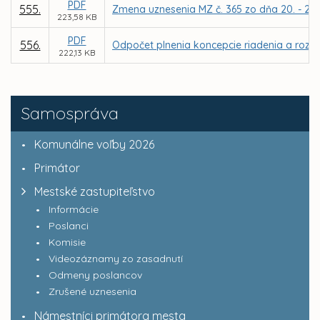
PDF
555.
Zmena uznesenia MZ č. 365 zo dňa 20. - 21.0
223,58 KB
PDF
556.
Odpočet plnenia koncepcie riadenia a rozvoj
222,13 KB
Samospráva
Komunálne voľby 2026
Primátor
Mestské zastupiteľstvo
Informácie
Poslanci
Komisie
Videozáznamy zo zasadnutí
Odmeny poslancov
Zrušené uznesenia
Námestníci primátora mesta