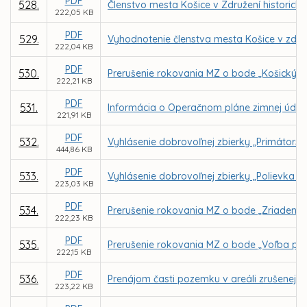
PDF
528.
Členstvo mesta Košice v Združení historický
222,05 KB
PDF
529.
Vyhodnotenie členstva mesta Košice v zdru
222,04 KB
PDF
530.
Prerušenie rokovania MZ o bode „Košický k
222,21 KB
PDF
531.
Informácia o Operačnom pláne zimnej údrž
221,91 KB
PDF
532.
Vyhlásenie dobrovoľnej zbierky „Primátors
444,86 KB
PDF
533.
Vyhlásenie dobrovoľnej zbierky „Polievka s
223,03 KB
PDF
534.
Prerušenie rokovania MZ o bode „Zriadenie
222,23 KB
PDF
535.
Prerušenie rokovania MZ o bode „Voľba pre
222,15 KB
PDF
536.
Prenájom časti pozemku v areáli zrušenej 
223,22 KB