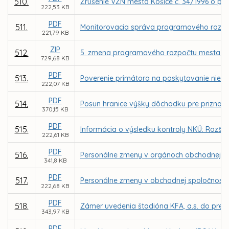
510.
Zrušenie VZN mesta Košice č. 34/1996 o pod
222,53 KB
PDF
511.
Monitorovacia správa programového rozpo
221,79 KB
ZIP
512.
5. zmena programového rozpočtu mesta Ko
729,68 KB
PDF
513.
Poverenie primátora na poskytovanie niekt
222,07 KB
PDF
514.
Posun hranice výšky dôchodku pre priznan
370,15 KB
PDF
515.
Informácia o výsledku kontroly NKÚ: Rozšír
222,61 KB
PDF
516.
Personálne zmeny v orgánoch obchodnej sp
341,8 KB
PDF
517.
Personálne zmeny v obchodnej spoločnosti 
222,68 KB
PDF
518.
Zámer uvedenia štadióna KFA, a.s. do prev
343,97 KB
PDF