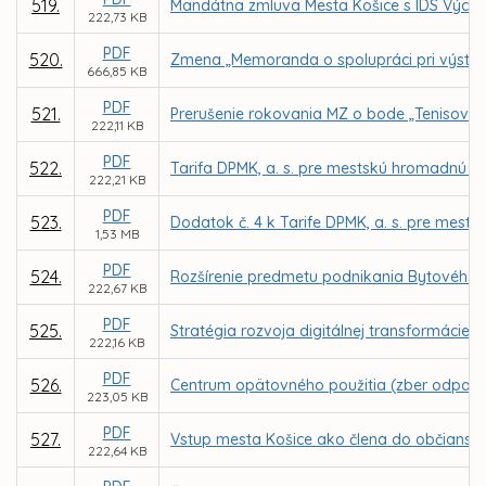
519.
Mandátna zmluva Mesta Košice s IDS Výcho
222,73 KB
PDF
520.
Zmena „Memoranda o spolupráci pri výstavb
666,85 KB
PDF
521.
Prerušenie rokovania MZ o bode „Tenisová 
222,11 KB
PDF
522.
Tarifa DPMK, a. s. pre mestskú hromadnú 
222,21 KB
PDF
523.
Dodatok č. 4 k Tarife DPMK, a. s. pre mest
1,53 MB
PDF
524.
Rozšírenie predmetu podnikania Bytového po
222,67 KB
PDF
525.
Stratégia rozvoja digitálnej transformácie
222,16 KB
PDF
526.
Centrum opätovného použitia (zber odpadu
223,05 KB
PDF
527.
Vstup mesta Košice ako člena do občianske
222,64 KB