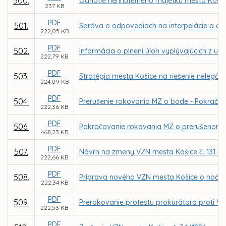
500.
Odňatie nehnuteľného majetku mesta Košice
237 KB
PDF
501.
Správa o odpovediach na interpelácie a do
222,05 KB
PDF
502.
Informácia o plnení úloh vyplývajúcich z u
222,79 KB
PDF
503.
Stratégia mesta Košice na riešenie nelegáln
224,09 KB
PDF
504.
Prerušenie rokovania MZ o bode - Pokračov
222,36 KB
PDF
506.
Pokračovanie rokovania MZ o prerušenom 
468,23 KB
PDF
507.
Návrh na zmeny VZN mesta Košice č. 131 
222,66 KB
PDF
508.
Príprava nového VZN mesta Košice o nočnom
222,34 KB
PDF
509.
Prerokovanie protestu prokurátora proti VZ
222,53 KB
PDF