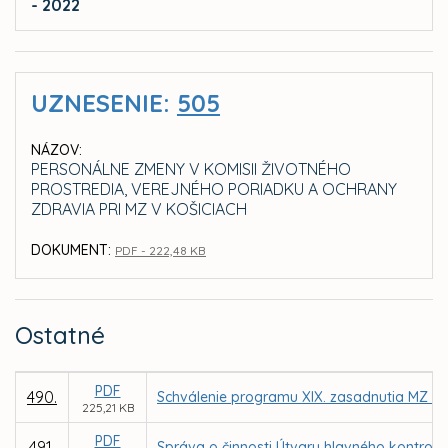
- 2022
UZNESENIE:
505
NÁZOV:
PERSONÁLNE ZMENY V KOMISII ŽIVOTNÉHO
PROSTREDIA, VEREJNÉHO PORIADKU A OCHRANY
ZDRAVIA PRI MZ V KOŠICIACH
DOKUMENT:
PDF - 222,48 KB
Ostatné
PDF
490.
Schválenie programu XIX. zasadnutia MZ v 
225,21 KB
PDF
491.
Správa o činnosti Útvaru hlavného kontrol