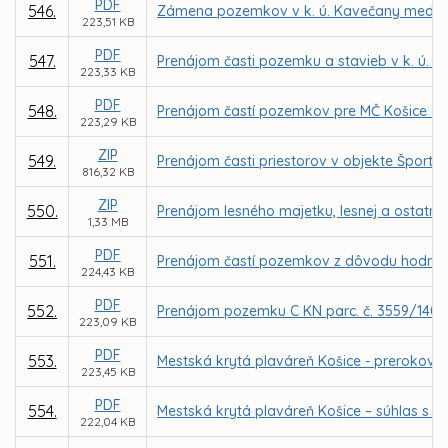
PDF
546.
Zámena pozemkov v k. ú. Kavečany medzi 
223,51 KB
PDF
547.
Prenájom časti pozemku a stavieb v k. ú. T
223,33 KB
PDF
548.
Prenájom častí pozemkov pre MČ Košice – Da
223,29 KB
ZIP
549.
Prenájom časti priestorov v objekte Špor
816,32 KB
ZIP
550.
Prenájom lesného majetku, lesnej a ostatne
1,33 MB
PDF
551.
Prenájom častí pozemkov z dôvodu hodného o
224,43 KB
PDF
552.
Prenájom pozemku C KN parc. č. 3559/140 v
223,09 KB
PDF
553.
Mestská krytá plaváreň Košice - prerokova
223,45 KB
PDF
554.
Mestská krytá plaváreň Košice – súhlas s 
222,04 KB