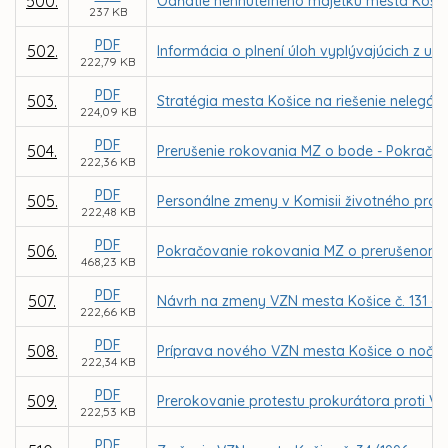
500.
Odňatie nehnuteľného majetku mesta Košice
237 KB
PDF
502.
Informácia o plnení úloh vyplývajúcich z u
222,79 KB
PDF
503.
Stratégia mesta Košice na riešenie nelegáln
224,09 KB
PDF
504.
Prerušenie rokovania MZ o bode - Pokračov
222,36 KB
PDF
505.
Personálne zmeny v Komisii životného prost
222,48 KB
PDF
506.
Pokračovanie rokovania MZ o prerušenom 
468,23 KB
PDF
507.
Návrh na zmeny VZN mesta Košice č. 131 
222,66 KB
PDF
508.
Príprava nového VZN mesta Košice o nočnom
222,34 KB
PDF
509.
Prerokovanie protestu prokurátora proti VZ
222,53 KB
PDF