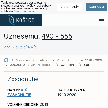
Tento web používa k poskytovaniu
služieb a analýze návštevnosti súbory
NESÚHLASÍM
SÚHLASÍM
cookie. Používaním tohto webu s tým
súhlasíte.
Viac informácií
Uznesenia:
490 - 556
XIX. zasadnutie
Mestské zastupiteľstvo
Volebné obdobie:
2018 - 2022
ZASADNUTIE:
XIX. zasadnutie
Uznesenie
501
Zasadnutie
XIX.
NÁZOV:
DÁTUM KONANIA:
ZASADNUTIE
19.10.2020
2018
VOLEBNÉ OBDOBIE: