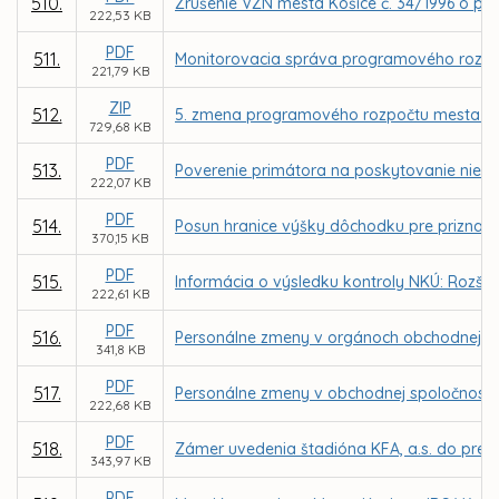
510.
Zrušenie VZN mesta Košice č. 34/1996 o pod
222,53 KB
PDF
511.
Monitorovacia správa programového rozpo
221,79 KB
ZIP
512.
5. zmena programového rozpočtu mesta Ko
729,68 KB
PDF
513.
Poverenie primátora na poskytovanie niekt
222,07 KB
PDF
514.
Posun hranice výšky dôchodku pre priznan
370,15 KB
PDF
515.
Informácia o výsledku kontroly NKÚ: Rozšír
222,61 KB
PDF
516.
Personálne zmeny v orgánoch obchodnej sp
341,8 KB
PDF
517.
Personálne zmeny v obchodnej spoločnosti 
222,68 KB
PDF
518.
Zámer uvedenia štadióna KFA, a.s. do prev
343,97 KB
PDF