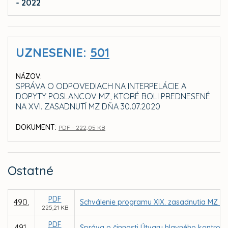
- 2022
UZNESENIE:
501
NÁZOV:
SPRÁVA O ODPOVEDIACH NA INTERPELÁCIE A
DOPYTY POSLANCOV MZ, KTORÉ BOLI PREDNESENÉ
NA XVI. ZASADNUTÍ MZ DŇA 30.07.2020
DOKUMENT:
PDF - 222,05 KB
Ostatné
PDF
490.
Schválenie programu XIX. zasadnutia MZ v 
225,21 KB
PDF
491.
Správa o činnosti Útvaru hlavného kontrol