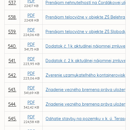
PDF
537.
Prenájom nehnuteľností na Čordákovej ulic
224,17 KB
PDF
538.
Prenájom telocvične v objekte ZŠ Belehrad
224,18 KB
PDF
539.
Prenájom telocvične v objekte ZŠ Slobody 
224,06 KB
PDF
540.
Dodatok č. 1 k aktuálnej nájomnej zmluve u
341,75 KB
PDF
541.
Dodatok č. 2 k aktuálnej nájomnej zmluve u
223,95 KB
PDF
542.
Zverenie uzamykateľného kontajneroviska a
223,06 KB
PDF
543.
Zriadenie vecného bremena práva uloženia, 
341,69 KB
PDF
544.
Zriadenie vecného bremena práva uloženia, 
342,42 KB
PDF
545.
Odňatie stavby na pozemku v k. ú. Terasa z
224,58 KB