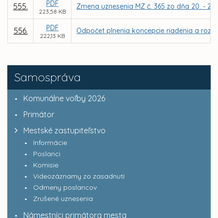
PDF
555.
Zmena uznesenia MZ č. 365 zo dňa 20. - 21.0
223,58 KB
PDF
556.
Odpočet plnenia koncepcie riadenia a rozvoj
222,13 KB
Samospráva
Komunálne voľby 2026
Primátor
Mestské zastupiteľstvo
Informácie
Poslanci
Komisie
Videozáznamy zo zasadnutí
Odmeny poslancov
Zrušené uznesenia
Námestníci primátora mesta