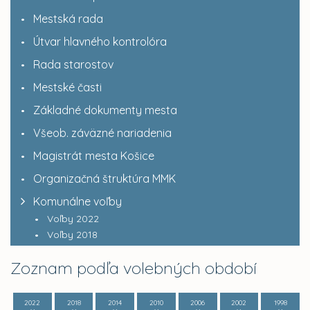
Mestská rada
Útvar hlavného kontrolóra
Rada starostov
Mestské časti
Základné dokumenty mesta
Všeob. záväzné nariadenia
Magistrát mesta Košice
Organizačná štruktúra MMK
Komunálne voľby
Voľby 2022
Voľby 2018
Zoznam podľa volebných období
2022
2018
2014
2010
2006
2002
1998