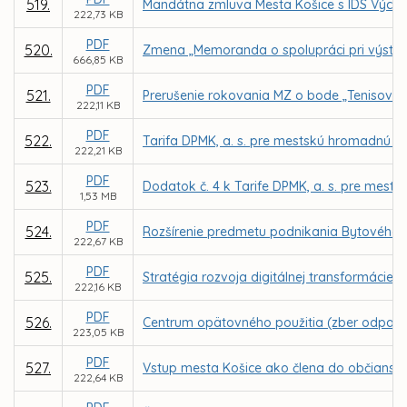
519.
Mandátna zmluva Mesta Košice s IDS Výcho
222,73 KB
PDF
520.
Zmena „Memoranda o spolupráci pri výstavb
666,85 KB
PDF
521.
Prerušenie rokovania MZ o bode „Tenisová 
222,11 KB
PDF
522.
Tarifa DPMK, a. s. pre mestskú hromadnú 
222,21 KB
PDF
523.
Dodatok č. 4 k Tarife DPMK, a. s. pre mest
1,53 MB
PDF
524.
Rozšírenie predmetu podnikania Bytového po
222,67 KB
PDF
525.
Stratégia rozvoja digitálnej transformácie
222,16 KB
PDF
526.
Centrum opätovného použitia (zber odpadu
223,05 KB
PDF
527.
Vstup mesta Košice ako člena do občianske
222,64 KB