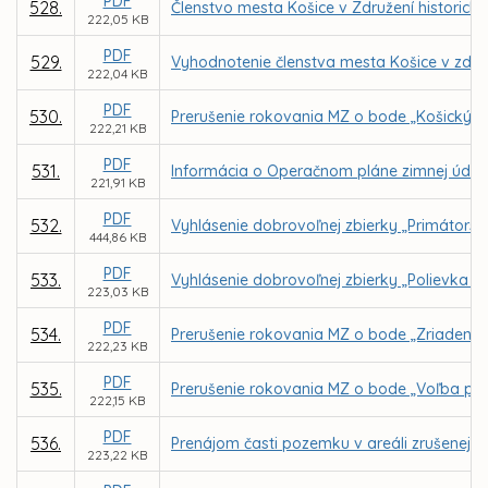
PDF
528.
Členstvo mesta Košice v Združení historický
222,05 KB
PDF
529.
Vyhodnotenie členstva mesta Košice v zdru
222,04 KB
PDF
530.
Prerušenie rokovania MZ o bode „Košický k
222,21 KB
PDF
531.
Informácia o Operačnom pláne zimnej údrž
221,91 KB
PDF
532.
Vyhlásenie dobrovoľnej zbierky „Primátors
444,86 KB
PDF
533.
Vyhlásenie dobrovoľnej zbierky „Polievka s
223,03 KB
PDF
534.
Prerušenie rokovania MZ o bode „Zriadenie
222,23 KB
PDF
535.
Prerušenie rokovania MZ o bode „Voľba pre
222,15 KB
PDF
536.
Prenájom časti pozemku v areáli zrušenej 
223,22 KB