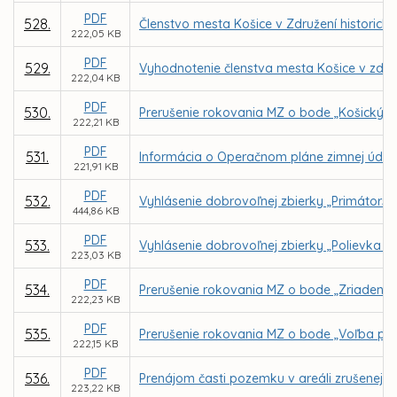
PDF
528.
Členstvo mesta Košice v Združení historický
222,05 KB
PDF
529.
Vyhodnotenie členstva mesta Košice v zdru
222,04 KB
PDF
530.
Prerušenie rokovania MZ o bode „Košický k
222,21 KB
PDF
531.
Informácia o Operačnom pláne zimnej údrž
221,91 KB
PDF
532.
Vyhlásenie dobrovoľnej zbierky „Primátors
444,86 KB
PDF
533.
Vyhlásenie dobrovoľnej zbierky „Polievka s
223,03 KB
PDF
534.
Prerušenie rokovania MZ o bode „Zriadenie
222,23 KB
PDF
535.
Prerušenie rokovania MZ o bode „Voľba pre
222,15 KB
PDF
536.
Prenájom časti pozemku v areáli zrušenej 
223,22 KB