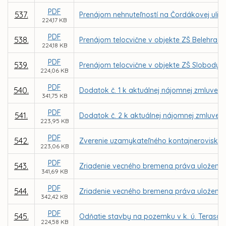
PDF
537.
Prenájom nehnuteľností na Čordákovej ulic
224,17 KB
PDF
538.
Prenájom telocvične v objekte ZŠ Belehrad
224,18 KB
PDF
539.
Prenájom telocvične v objekte ZŠ Slobody 
224,06 KB
PDF
540.
Dodatok č. 1 k aktuálnej nájomnej zmluve u
341,75 KB
PDF
541.
Dodatok č. 2 k aktuálnej nájomnej zmluve u
223,95 KB
PDF
542.
Zverenie uzamykateľného kontajneroviska a
223,06 KB
PDF
543.
Zriadenie vecného bremena práva uloženia, 
341,69 KB
PDF
544.
Zriadenie vecného bremena práva uloženia, 
342,42 KB
PDF
545.
Odňatie stavby na pozemku v k. ú. Terasa z
224,58 KB