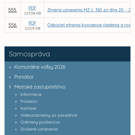
PDF
555.
Zmena uznesenia MZ č. 365 zo dňa 20. - 21.0
223,58 KB
PDF
556.
Odpočet plnenia koncepcie riadenia a rozvoj
222,13 KB
Samospráva
Komunálne voľby 2026
Primátor
Mestské zastupiteľstvo
Informácie
Poslanci
Komisie
Videozáznamy zo zasadnutí
Odmeny poslancov
Zrušené uznesenia