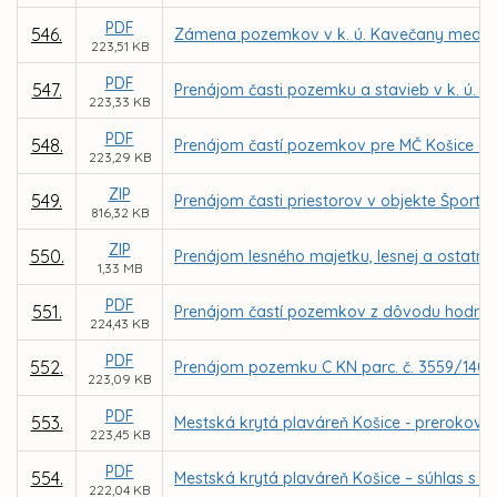
PDF
546.
Zámena pozemkov v k. ú. Kavečany medzi 
223,51 KB
PDF
547.
Prenájom časti pozemku a stavieb v k. ú. T
223,33 KB
PDF
548.
Prenájom častí pozemkov pre MČ Košice – Da
223,29 KB
ZIP
549.
Prenájom časti priestorov v objekte Špor
816,32 KB
ZIP
550.
Prenájom lesného majetku, lesnej a ostatne
1,33 MB
PDF
551.
Prenájom častí pozemkov z dôvodu hodného o
224,43 KB
PDF
552.
Prenájom pozemku C KN parc. č. 3559/140 v
223,09 KB
PDF
553.
Mestská krytá plaváreň Košice - prerokova
223,45 KB
PDF
554.
Mestská krytá plaváreň Košice – súhlas s 
222,04 KB