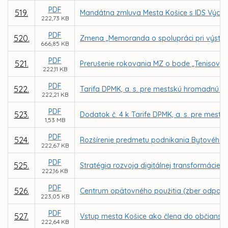
PDF
519.
Mandátna zmluva Mesta Košice s IDS Výcho
222,73 KB
PDF
520.
Zmena „Memoranda o spolupráci pri výstavb
666,85 KB
PDF
521.
Prerušenie rokovania MZ o bode „Tenisová 
222,11 KB
PDF
522.
Tarifa DPMK, a. s. pre mestskú hromadnú 
222,21 KB
PDF
523.
Dodatok č. 4 k Tarife DPMK, a. s. pre mest
1,53 MB
PDF
524.
Rozšírenie predmetu podnikania Bytového po
222,67 KB
PDF
525.
Stratégia rozvoja digitálnej transformácie
222,16 KB
PDF
526.
Centrum opätovného použitia (zber odpadu
223,05 KB
PDF
527.
Vstup mesta Košice ako člena do občianske
222,64 KB