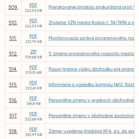
PDF
509.
Prerokovanie protestu prokurátora proti VZ
222,53 KB
PDF
510.
Zrušenie VZN mesta Košice č. 34/1996 o pod
222,53 KB
PDF
511.
Monitorovacia správa programového rozpo
221,79 KB
ZIP
512.
5. zmena programového rozpočtu mesta Ko
729,68 KB
PDF
514.
Posun hranice výšky dôchodku pre priznan
370,15 KB
PDF
515.
Informácia o výsledku kontroly NKÚ: Rozšír
222,61 KB
PDF
516.
Personálne zmeny v orgánoch obchodnej sp
341,8 KB
PDF
517.
Personálne zmeny v obchodnej spoločnosti 
222,68 KB
PDF
518.
Zámer uvedenia štadióna KFA, a.s. do prev
343,97 KB