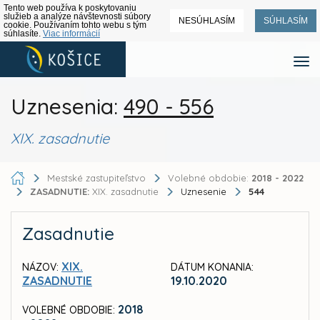
Tento web používa k poskytovaniu
služieb a analýze návštevnosti súbory
NESÚHLASÍM
SÚHLASÍM
cookie. Používaním tohto webu s tým
súhlasíte.
Viac informácií
Uznesenia:
490 - 556
XIX. zasadnutie
Mestské zastupiteľstvo
Volebné obdobie:
2018 - 2022
ZASADNUTIE:
XIX. zasadnutie
Uznesenie
544
Zasadnutie
XIX.
NÁZOV:
DÁTUM KONANIA:
ZASADNUTIE
19.10.2020
2018
VOLEBNÉ OBDOBIE: