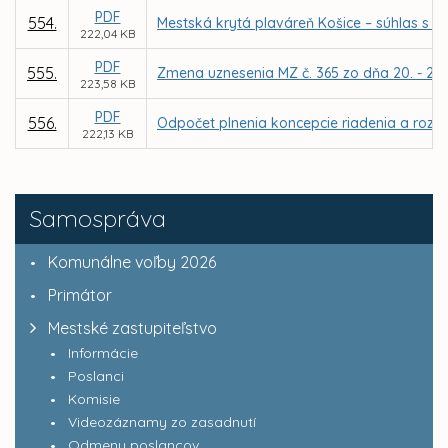
PDF
554.
Mestská krytá plaváreň Košice – súhlas s 
222,04 KB
PDF
555.
Zmena uznesenia MZ č. 365 zo dňa 20. - 21.0
223,58 KB
PDF
556.
Odpočet plnenia koncepcie riadenia a rozvoj
222,13 KB
Samospráva
Komunálne voľby 2026
Primátor
Mestské zastupiteľstvo
Informácie
Poslanci
Komisie
Videozáznamy zo zasadnutí
Odmeny poslancov