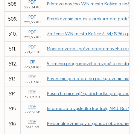
PDF
508.
Príprava nového VZN mesta Košice o nočnom
222,34 KB
PDF
509.
Prerokovanie protestu prokurátora proti VZ
222,53 KB
PDF
510.
Zrušenie VZN mesta Košice č. 34/1996 o pod
222,53 KB
PDF
511.
Monitorovacia správa programového rozpo
221,79 KB
ZIP
512.
5. zmena programového rozpočtu mesta Ko
729,68 KB
PDF
513.
Poverenie primátora na poskytovanie niekt
222,07 KB
PDF
514.
Posun hranice výšky dôchodku pre priznan
370,15 KB
PDF
515.
Informácia o výsledku kontroly NKÚ: Rozšír
222,61 KB
PDF
516.
Personálne zmeny v orgánoch obchodnej sp
341,8 KB