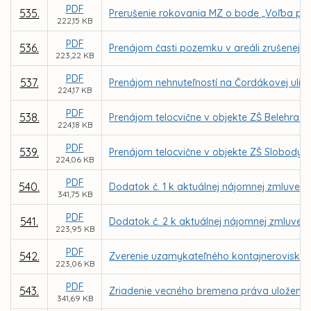
PDF
535.
Prerušenie rokovania MZ o bode „Voľba pre
222,15 KB
PDF
536.
Prenájom časti pozemku v areáli zrušenej 
223,22 KB
PDF
537.
Prenájom nehnuteľností na Čordákovej ulic
224,17 KB
PDF
538.
Prenájom telocvične v objekte ZŠ Belehrad
224,18 KB
PDF
539.
Prenájom telocvične v objekte ZŠ Slobody 
224,06 KB
PDF
540.
Dodatok č. 1 k aktuálnej nájomnej zmluve u
341,75 KB
PDF
541.
Dodatok č. 2 k aktuálnej nájomnej zmluve u
223,95 KB
PDF
542.
Zverenie uzamykateľného kontajneroviska a
223,06 KB
PDF
543.
Zriadenie vecného bremena práva uloženia, 
341,69 KB