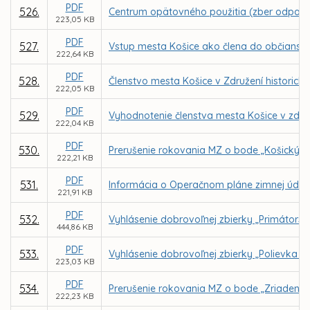
PDF
526.
Centrum opätovného použitia (zber odpadu
223,05 KB
PDF
527.
Vstup mesta Košice ako člena do občianske
222,64 KB
PDF
528.
Členstvo mesta Košice v Združení historický
222,05 KB
PDF
529.
Vyhodnotenie členstva mesta Košice v zdru
222,04 KB
PDF
530.
Prerušenie rokovania MZ o bode „Košický k
222,21 KB
PDF
531.
Informácia o Operačnom pláne zimnej údrž
221,91 KB
PDF
532.
Vyhlásenie dobrovoľnej zbierky „Primátors
444,86 KB
PDF
533.
Vyhlásenie dobrovoľnej zbierky „Polievka s
223,03 KB
PDF
534.
Prerušenie rokovania MZ o bode „Zriadenie
222,23 KB