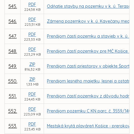
PDF
545.
Odňatie stavby na pozemku v k. ú. Terasa z
224,58 KB
PDF
546.
Zámena pozemkov v k. ú. Kavečany medzi 
223,51 KB
PDF
547.
Prenájom časti pozemku a stavieb v k. ú. T
223,33 KB
PDF
548.
Prenájom častí pozemkov pre MČ Košice – Da
223,29 KB
ZIP
549.
Prenájom časti priestorov v objekte Špor
816,32 KB
ZIP
550.
Prenájom lesného majetku, lesnej a ostatne
1,33 MB
PDF
551.
Prenájom častí pozemkov z dôvodu hodného o
224,43 KB
PDF
552.
Prenájom pozemku C KN parc. č. 3559/140 v
223,09 KB
PDF
553.
Mestská krytá plaváreň Košice - prerokova
223,45 KB