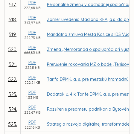
PDF
517.
Personálne zmeny v obchodnej spoločnosti 
222,68 KB
PDF
518.
Zámer uvedenia štadióna KFA, a.s. do prev
343,97 KB
PDF
519.
Mandátna zmluva Mesta Košice s IDS Výcho
222,73 KB
PDF
520.
Zmena „Memoranda o spolupráci pri výstavb
666,85 KB
PDF
521.
Prerušenie rokovania MZ o bode „Tenisová 
222,11 KB
PDF
522.
Tarifa DPMK, a. s. pre mestskú hromadnú 
222,21 KB
PDF
523.
Dodatok č. 4 k Tarife DPMK, a. s. pre mest
1,53 MB
PDF
524.
Rozšírenie predmetu podnikania Bytového po
222,67 KB
PDF
525.
Stratégia rozvoja digitálnej transformácie
222,16 KB