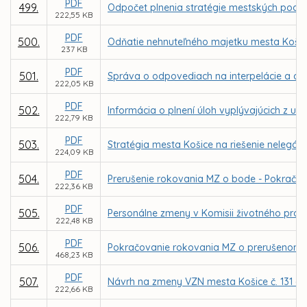
PDF
499.
Odpočet plnenia stratégie mestských podnik
222,55 KB
PDF
500.
Odňatie nehnuteľného majetku mesta Košice
237 KB
PDF
501.
Správa o odpovediach na interpelácie a do
222,05 KB
PDF
502.
Informácia o plnení úloh vyplývajúcich z u
222,79 KB
PDF
503.
Stratégia mesta Košice na riešenie nelegáln
224,09 KB
PDF
504.
Prerušenie rokovania MZ o bode - Pokračov
222,36 KB
PDF
505.
Personálne zmeny v Komisii životného prost
222,48 KB
PDF
506.
Pokračovanie rokovania MZ o prerušenom 
468,23 KB
PDF
507.
Návrh na zmeny VZN mesta Košice č. 131 
222,66 KB