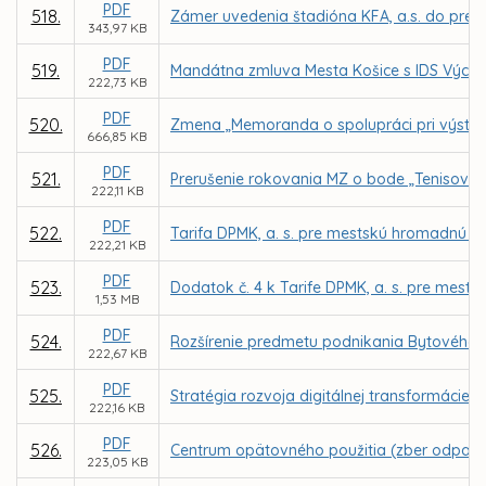
PDF
518.
Zámer uvedenia štadióna KFA, a.s. do prev
343,97 KB
PDF
519.
Mandátna zmluva Mesta Košice s IDS Výcho
222,73 KB
PDF
520.
Zmena „Memoranda o spolupráci pri výstavb
666,85 KB
PDF
521.
Prerušenie rokovania MZ o bode „Tenisová 
222,11 KB
PDF
522.
Tarifa DPMK, a. s. pre mestskú hromadnú 
222,21 KB
PDF
523.
Dodatok č. 4 k Tarife DPMK, a. s. pre mest
1,53 MB
PDF
524.
Rozšírenie predmetu podnikania Bytového po
222,67 KB
PDF
525.
Stratégia rozvoja digitálnej transformácie
222,16 KB
PDF
526.
Centrum opätovného použitia (zber odpadu
223,05 KB