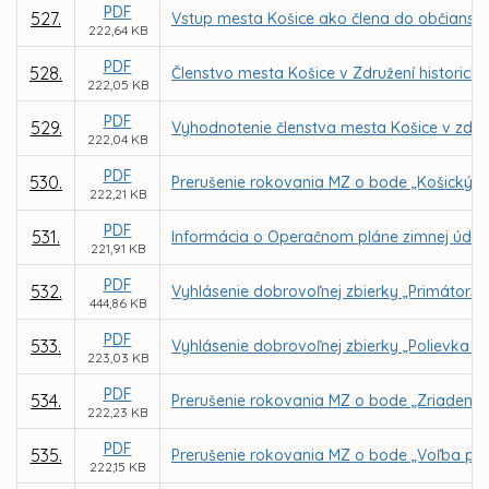
PDF
527.
Vstup mesta Košice ako člena do občianske
222,64 KB
PDF
528.
Členstvo mesta Košice v Združení historický
222,05 KB
PDF
529.
Vyhodnotenie členstva mesta Košice v zdru
222,04 KB
PDF
530.
Prerušenie rokovania MZ o bode „Košický k
222,21 KB
PDF
531.
Informácia o Operačnom pláne zimnej údrž
221,91 KB
PDF
532.
Vyhlásenie dobrovoľnej zbierky „Primátors
444,86 KB
PDF
533.
Vyhlásenie dobrovoľnej zbierky „Polievka s
223,03 KB
PDF
534.
Prerušenie rokovania MZ o bode „Zriadenie
222,23 KB
PDF
535.
Prerušenie rokovania MZ o bode „Voľba pre
222,15 KB