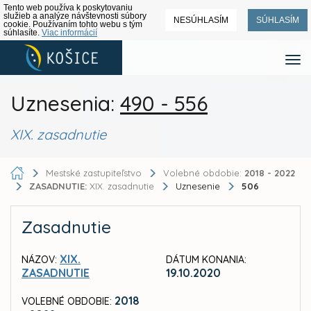
Tento web používa k poskytovaniu
služieb a analýze návštevnosti súbory
NESÚHLASÍM
SÚHLASÍM
cookie. Používaním tohto webu s tým
súhlasíte.
Viac informácií
Uznesenia:
490 - 556
XIX. zasadnutie
Mestské zastupiteľstvo
Volebné obdobie:
2018 - 2022
ZASADNUTIE:
XIX. zasadnutie
Uznesenie
506
Zasadnutie
XIX.
NÁZOV:
DÁTUM KONANIA:
ZASADNUTIE
19.10.2020
2018
VOLEBNÉ OBDOBIE: