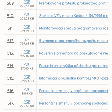
PDF
509.
Prerokovanie protestu prokurátora proti VZ
222,53 KB
PDF
510.
Zrušenie VZN mesta Košice č. 34/1996 o pod
222,53 KB
PDF
511.
Monitorovacia správa programového rozpo
221,79 KB
ZIP
512.
5. zmena programového rozpočtu mesta Ko
729,68 KB
PDF
513.
Poverenie primátora na poskytovanie niekt
222,07 KB
PDF
514.
Posun hranice výšky dôchodku pre priznan
370,15 KB
PDF
515.
Informácia o výsledku kontroly NKÚ: Rozšír
222,61 KB
PDF
516.
Personálne zmeny v orgánoch obchodnej sp
341,8 KB
PDF
517.
Personálne zmeny v obchodnej spoločnosti 
222,68 KB