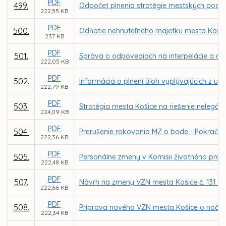
PDF
499.
Odpočet plnenia stratégie mestských podnik
222,55 KB
PDF
500.
Odňatie nehnuteľného majetku mesta Košice
237 KB
PDF
501.
Správa o odpovediach na interpelácie a do
222,05 KB
PDF
502.
Informácia o plnení úloh vyplývajúcich z u
222,79 KB
PDF
503.
Stratégia mesta Košice na riešenie nelegáln
224,09 KB
PDF
504.
Prerušenie rokovania MZ o bode - Pokračov
222,36 KB
PDF
505.
Personálne zmeny v Komisii životného prost
222,48 KB
PDF
507.
Návrh na zmeny VZN mesta Košice č. 131 
222,66 KB
PDF
508.
Príprava nového VZN mesta Košice o nočnom
222,34 KB