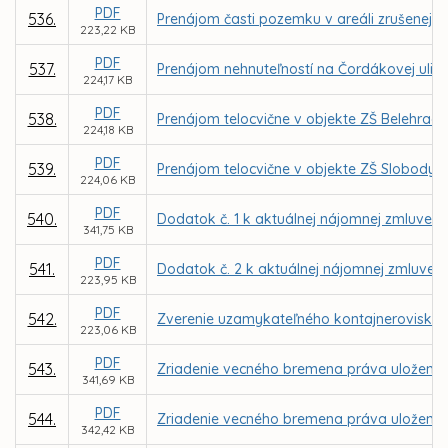
PDF
536.
Prenájom časti pozemku v areáli zrušenej 
223,22 KB
PDF
537.
Prenájom nehnuteľností na Čordákovej ulic
224,17 KB
PDF
538.
Prenájom telocvične v objekte ZŠ Belehrad
224,18 KB
PDF
539.
Prenájom telocvične v objekte ZŠ Slobody 
224,06 KB
PDF
540.
Dodatok č. 1 k aktuálnej nájomnej zmluve u
341,75 KB
PDF
541.
Dodatok č. 2 k aktuálnej nájomnej zmluve u
223,95 KB
PDF
542.
Zverenie uzamykateľného kontajneroviska a
223,06 KB
PDF
543.
Zriadenie vecného bremena práva uloženia, 
341,69 KB
PDF
544.
Zriadenie vecného bremena práva uloženia, 
342,42 KB