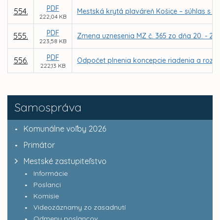
PDF
554.
Mestská krytá plaváreň Košice – súhlas s 
222,04 KB
PDF
555.
Zmena uznesenia MZ č. 365 zo dňa 20. - 21.0
223,58 KB
PDF
556.
Odpočet plnenia koncepcie riadenia a rozvoj
222,13 KB
Samospráva
Komunálne voľby 2026
Primátor
Mestské zastupiteľstvo
Informácie
Poslanci
Komisie
Videozáznamy zo zasadnutí
Odmeny poslancov