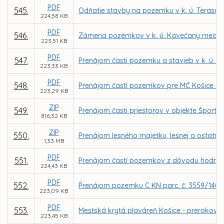
PDF
545.
Odňatie stavby na pozemku v k. ú. Terasa z
224,58 KB
PDF
546.
Zámena pozemkov v k. ú. Kavečany medzi 
223,51 KB
PDF
547.
Prenájom časti pozemku a stavieb v k. ú. T
223,33 KB
PDF
548.
Prenájom častí pozemkov pre MČ Košice – Da
223,29 KB
ZIP
549.
Prenájom časti priestorov v objekte Špor
816,32 KB
ZIP
550.
Prenájom lesného majetku, lesnej a ostatne
1,33 MB
PDF
551.
Prenájom častí pozemkov z dôvodu hodného o
224,43 KB
PDF
552.
Prenájom pozemku C KN parc. č. 3559/140 v
223,09 KB
PDF
553.
Mestská krytá plaváreň Košice - prerokova
223,45 KB