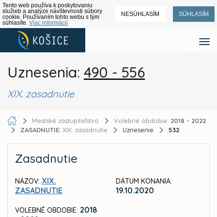
Tento web používa k poskytovaniu
služieb a analýze návštevnosti súbory
NESÚHLASÍM
SÚHLASÍM
cookie. Používaním tohto webu s tým
súhlasíte.
Viac informácií
Uznesenia:
490 - 556
XIX. zasadnutie
Mestské zastupiteľstvo
Volebné obdobie:
2018 - 2022
ZASADNUTIE:
XIX. zasadnutie
Uznesenie
532
Zasadnutie
XIX.
NÁZOV:
DÁTUM KONANIA:
ZASADNUTIE
19.10.2020
2018
VOLEBNÉ OBDOBIE: