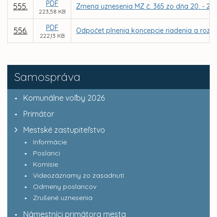
PDF
555.
Zmena uznesenia MZ č. 365 zo dňa 20. - 21.0
223,58 KB
PDF
556.
Odpočet plnenia koncepcie riadenia a rozvoj
222,13 KB
Samospráva
Komunálne voľby 2026
Primátor
Mestské zastupiteľstvo
Informácie
Poslanci
Komisie
Videozáznamy zo zasadnutí
Odmeny poslancov
Zrušené uznesenia
Námestníci primátora mesta