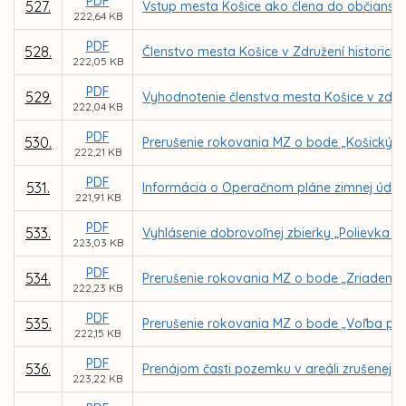
PDF
527.
Vstup mesta Košice ako člena do občianske
222,64 KB
PDF
528.
Členstvo mesta Košice v Združení historický
222,05 KB
PDF
529.
Vyhodnotenie členstva mesta Košice v zdru
222,04 KB
PDF
530.
Prerušenie rokovania MZ o bode „Košický k
222,21 KB
PDF
531.
Informácia o Operačnom pláne zimnej údrž
221,91 KB
PDF
533.
Vyhlásenie dobrovoľnej zbierky „Polievka s
223,03 KB
PDF
534.
Prerušenie rokovania MZ o bode „Zriadenie
222,23 KB
PDF
535.
Prerušenie rokovania MZ o bode „Voľba pre
222,15 KB
PDF
536.
Prenájom časti pozemku v areáli zrušenej 
223,22 KB