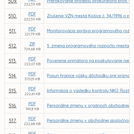
509.
Prerokovanie protestu prokurátora proti VZ
222,53 KB
PDF
510.
Zrušenie VZN mesta Košice č. 34/1996 o pod
222,53 KB
PDF
511.
Monitorovacia správa programového rozpo
221,79 KB
ZIP
512.
5. zmena programového rozpočtu mesta Ko
729,68 KB
PDF
513.
Poverenie primátora na poskytovanie niekt
222,07 KB
PDF
514.
Posun hranice výšky dôchodku pre priznan
370,15 KB
PDF
515.
Informácia o výsledku kontroly NKÚ: Rozšír
222,61 KB
PDF
516.
Personálne zmeny v orgánoch obchodnej sp
341,8 KB
PDF
517.
Personálne zmeny v obchodnej spoločnosti 
222,68 KB
PDF