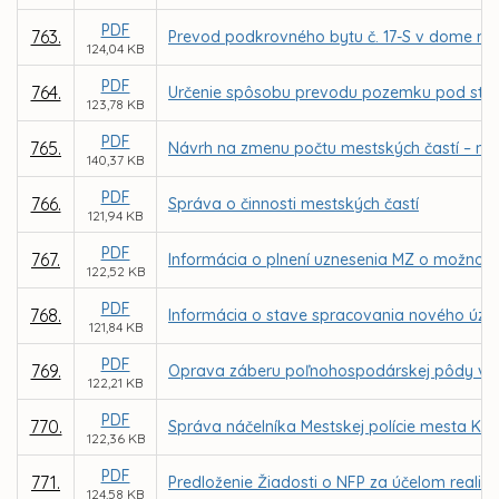
PDF
763.
Prevod podkrovného bytu č. 17-S v dome na
124,04 KB
PDF
764.
Určenie spôsobu prevodu pozemku pod stavbou
123,78 KB
PDF
765.
Návrh na zmenu počtu mestských častí – náv
140,37 KB
PDF
766.
Správa o činnosti mestských častí
121,94 KB
PDF
767.
Informácia o plnení uznesenia MZ o možnosti
122,52 KB
PDF
768.
Informácia o stave spracovania nového úze
121,84 KB
PDF
769.
Oprava záberu poľnohospodárskej pôdy v Sp
122,21 KB
PDF
770.
Správa náčelníka Mestskej polície mesta Koši
122,36 KB
PDF
771.
Predloženie Žiadosti o NFP za účelom realizác
124,58 KB