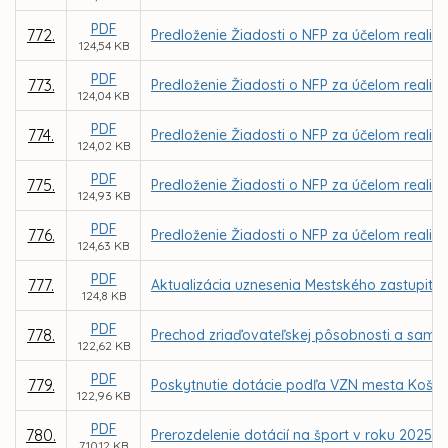
PDF
772.
Predloženie Žiadosti o NFP za účelom realizá
124,54 KB
PDF
773.
Predloženie Žiadosti o NFP za účelom realiz
124,04 KB
PDF
774.
Predloženie Žiadosti o NFP za účelom realizá
124,02 KB
PDF
775.
Predloženie Žiadosti o NFP za účelom realizác
124,93 KB
PDF
776.
Predloženie Žiadosti o NFP za účelom realizá
124,63 KB
PDF
777.
Aktualizácia uznesenia Mestského zastupiteľ
124,8 KB
PDF
778.
Prechod zriaďovateľskej pôsobnosti a samos
122,62 KB
PDF
779.
Poskytnutie dotácie podľa VZN mesta Košice
122,96 KB
PDF
780.
Prerozdelenie dotácií na šport v roku 2025
710,12 KB