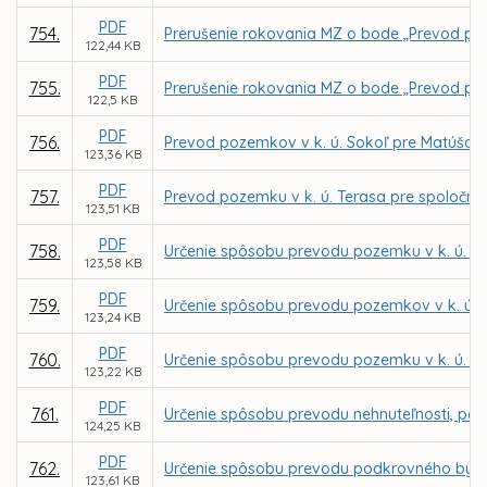
PDF
754.
Prerušenie rokovania MZ o bode „Prevod poz
122,44 KB
PDF
755.
Prerušenie rokovania MZ o bode „Prevod poz
122,5 KB
PDF
756.
Prevod pozemkov v k. ú. Sokoľ pre Matúša 
123,36 KB
PDF
757.
Prevod pozemku v k. ú. Terasa pre spoločno
123,51 KB
PDF
758.
Určenie spôsobu prevodu pozemku v k. ú. Se
123,58 KB
PDF
759.
Určenie spôsobu prevodu pozemkov v k. ú. 
123,24 KB
PDF
760.
Určenie spôsobu prevodu pozemku v k. ú. My
123,22 KB
PDF
761.
Určenie spôsobu prevodu nehnuteľnosti, par
124,25 KB
PDF
762.
Určenie spôsobu prevodu podkrovného bytu 
123,61 KB