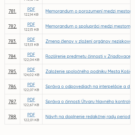
PDF
781.
Memorandum o porozumení medzi mestom K
122,14 KB
PDF
782.
Memorandum o spolupráci medzi mestom Košic
122,15 KB
PDF
783.
Zmena členov v zložení orgánov neziskovej or
123,13 KB
PDF
784.
Rozšírenie predmetu činnosti v Zriaďovacej l
122,04 KB
PDF
785.
Založenie spoločného podniku Mesta Košice
124,02 KB
PDF
786.
Správa o odpovediach na interpelácie a dopy
122,07 KB
PDF
787.
Správa o činnosti Útvaru hlavného kontroló
122,67 KB
PDF
788.
Návrh na doplnenie redakčnej rady periodika
122,01 KB