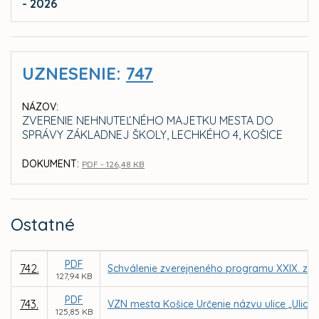
- 2026
UZNESENIE:
747
NÁZOV:
ZVERENIE NEHNUTEĽNÉHO MAJETKU MESTA DO
SPRÁVY ZÁKLADNEJ ŠKOLY, LECHKÉHO 4, KOŠICE
DOKUMENT:
PDF - 126,48 KB
Ostatné
PDF
742.
Schválenie zverejneného programu XXIX. zas
127,94 KB
PDF
743.
VZN mesta Košice Určenie názvu ulice „Ulica
125,85 KB