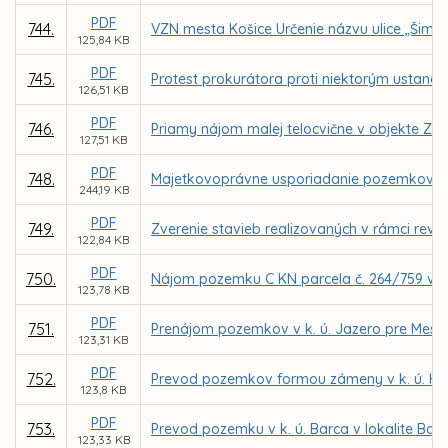
PDF
744.
VZN mesta Košice Určenie názvu ulice „Šimek
125,84 KB
PDF
745.
Protest prokurátora proti niektorým ustanov
126,51 KB
PDF
746.
Priamy nájom malej telocvične v objekte ZŠ
127,51 KB
PDF
748.
Majetkovoprávne usporiadanie pozemkov v k.
244,19 KB
PDF
749.
Zverenie stavieb realizovaných v rámci revi
122,84 KB
PDF
750.
Nájom pozemku C KN parcela č. 264/759 v k.
123,78 KB
PDF
751.
Prenájom pozemkov v k. ú. Jazero pre Mest
123,31 KB
PDF
752.
Prevod pozemkov formou zámeny v k. ú. Hu
123,8 KB
PDF
753.
Prevod pozemku v k. ú. Barca v lokalite Bar
123,33 KB