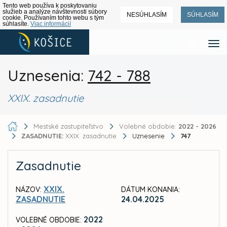
Tento web používa k poskytovaniu
služieb a analýze návštevnosti súbory
NESÚHLASÍM
SÚHLASÍM
cookie. Používaním tohto webu s tým
súhlasíte.
Viac informácií
Uznesenia:
742 - 788
XXIX. zasadnutie
Mestské zastupiteľstvo
Volebné obdobie:
2022 - 2026
ZASADNUTIE:
XXIX. zasadnutie
Uznesenie
747
Zasadnutie
XXIX.
NÁZOV:
DÁTUM KONANIA:
ZASADNUTIE
24.04.2025
2022
VOLEBNÉ OBDOBIE: