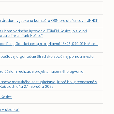
 Úradom vysokého komisára OSN pre utečencov - UNHCR
ubom vodného lyžovania TRIXEN Košice, o.z. a pri
areálu Trixen Park Košice“
e Perly Gotickej cesty n. o., Hlavná 16/26, 040 01 Košice –
ozpočtovej organizácie Stredisko sociálnej pomoci mesta
za účelom realizácie projektu nájomného bývania
ancov mestského zastupiteľstva, ktoré boli prednesené v
 Košiciach dňa 27. februára 2025
 Košice
e v skratke“