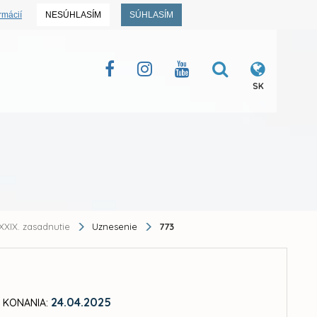
rmácií
NESÚHLASÍM
SÚHLASÍM
SK
XXIX. zasadnutie
Uznesenie
773
24.04.2025
 KONANIA: