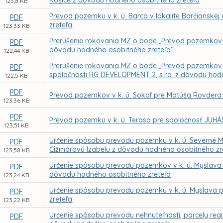
Košice z dôvodu hodného osobitného zreteľa
123,8 KB
Prevod pozemku v k. ú. Barca v lokalite Barčianske
PDF
zreteľa
123,33 KB
Prerušenie rokovania MZ o bode „Prevod pozemkov v 
PDF
dôvodu hodného osobitného zreteľa“
122,44 KB
Prerušenie rokovania MZ o bode „Prevod pozemkov v 
PDF
spoločnosti RG DEVELOPMENT 2, s.r.o. z dôvodu hod
122,5 KB
PDF
Prevod pozemkov v k. ú. Sokoľ pre Matúša Rovdera
123,36 KB
PDF
Prevod pozemku v k. ú. Terasa pre spoločnosť JUHÁS
123,51 KB
Určenie spôsobu prevodu pozemku v k. ú. Severné M
PDF
Čižmárovú Izabelu z dôvodu hodného osobitného zr
123,58 KB
Určenie spôsobu prevodu pozemkov v k. ú. Myslava 
PDF
dôvodu hodného osobitného zreteľa
123,24 KB
Určenie spôsobu prevodu pozemku v k. ú. Myslava 
PDF
zreteľa
123,22 KB
Určenie spôsobu prevodu nehnuteľnosti, parcely regi
PDF