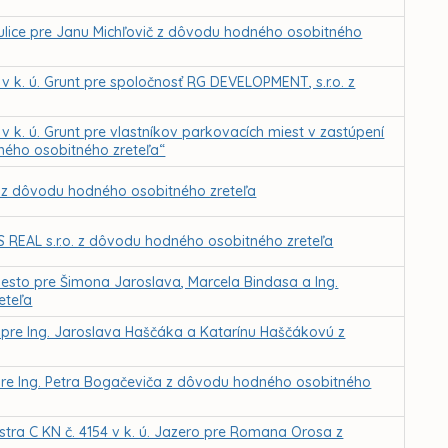
j ulice pre Janu Michľovič z dôvodu hodného osobitného
k. ú. Grunt pre spoločnosť RG DEVELOPMENT, s.r.o. z
k. ú. Grunt pre vlastníkov parkovacích miest v zastúpení
ného osobitného zreteľa“
 z dôvodu hodného osobitného zreteľa
 REAL s.r.o. z dôvodu hodného osobitného zreteľa
esto pre Šimona Jaroslava, Marcela Bindasa a Ing.
eteľa
pre Ing. Jaroslava Haščáka a Katarínu Haščákovú z
pre Ing. Petra Bogačeviča z dôvodu hodného osobitného
stra C KN č. 4154 v k. ú. Jazero pre Romana Orosa z