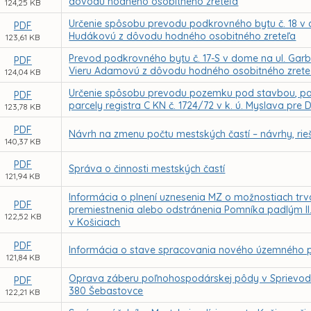
dôvodu hodného osobitného zreteľa
124,25 KB
Určenie spôsobu prevodu podkrovného bytu č. 18 v d
PDF
Hudákovú z dôvodu hodného osobitného zreteľa
123,61 KB
Prevod podkrovného bytu č. 17-S v dome na ul. Gar
PDF
Vieru Adamovú z dôvodu hodného osobitného zrete
124,04 KB
Určenie spôsobu prevodu pozemku pod stavbou, parc
PDF
parcely registra C KN č. 1724/72 v k. ú. Myslava pr
123,78 KB
PDF
Návrh na zmenu počtu mestských častí – návrhy, rie
140,37 KB
PDF
Správa o činnosti mestských častí
121,94 KB
Informácia o plnení uznesenia MZ o možnostiach tr
PDF
premiestnenia alebo odstránenia Pomníka padlým II. 
122,52 KB
v Košiciach
PDF
Informácia o stave spracovania nového územného p
121,84 KB
Oprava záberu poľnohospodárskej pôdy v Sprievodne
PDF
380 Šebastovce
122,21 KB