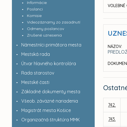
Informácie
VOLEBNÉ 
Poslanci
Komisie
Videozáznamy zo zasadnutí
Odmeny poslancov
UZNE
Zrušené uznesenia
Námestníci primátora mesta
NÁZOV:
PREDLOŽ
Mestská rada
Útvar hlavného kontrolóra
DOKUMEN
Rada starostov
Mestské časti
Ostatn
Základné dokumenty mesta
Všeob. záväzné nariadenia
742.
Magistrát mesta Košice
743.
Organizačná štruktúra MMK