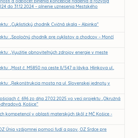
nnosti a odpočet plnenia koncepcie riadenia a rozvoja
024 do 31.12.2024 – plnenie uznesenia Mestského
ktu: „Cyklistický chodník Cvičná skala – Alpinka“
jektu: „Spoločný chodník pre cyklistov a chodcov – Mončí
ektu: „Využitie obnoviteľných zdrojov energie v meste
ktu: „Most č. M5850 na ceste II/547 a lávka, Hlinkova ul.,
ektu: „Rekonštrukcia mosta na ul. Slovenskej jednoty v
ošiciach č. 696 zo dňa 27.02.2025 vo veci projektu „Okružná
Podhradová, Košice“
h kompetencií v oblasti materských škôl z MČ Košice -
OZ Únia vzájomnej pomoci ľudí a psov, OZ Srdce pre