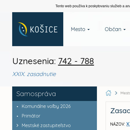
Tento web používa k poskytovaniu služieb a an
Mesto
Občan
Uznesenia:
742 - 788
XXIX. zasadnutie
Samospráva
Mests
Komunálne voľby 2026
Zasad
Primátor
X
NÁZOV:
Mestské zastupiteľstvo