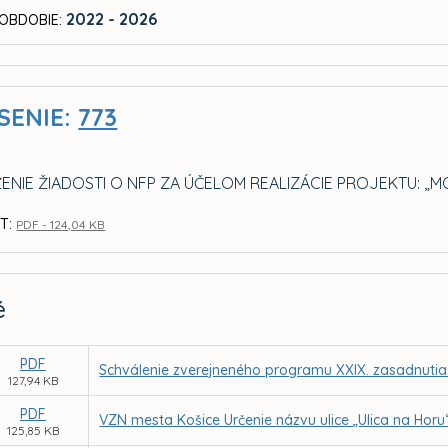
2022 - 2026
OBDOBIE:
SENIE:
773
ENIE ŽIADOSTI O NFP ZA ÚČELOM REALIZÁCIE PROJEKTU: „
T:
PDF - 124,04 KB
é
PDF
Schválenie zverejneného programu XXIX. zasadnutia
127,94 KB
PDF
VZN mesta Košice Určenie názvu ulice „Ulica na Horu
125,85 KB