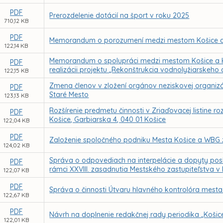
PDF
Prerozdelenie dotácií na šport v roku 2025
710,12 KB
PDF
Memorandum o porozumení medzi mestom Košice a
122,14 KB
Memorandum o spolupráci medzi mestom Košice a Kl
PDF
realizácii projektu „Rekonštrukcia vodnolyžiarskeho 
122,15 KB
Zmena členov v zložení orgánov neziskovej organizáci
PDF
Staré Mesto
123,13 KB
Rozšírenie predmetu činnosti v Zriaďovacej listine r
PDF
Košice, Garbiarska 4, 040 01 Košice
122,04 KB
PDF
Založenie spoločného podniku Mesta Košice a WBG 
124,02 KB
Správa o odpovediach na interpelácie a dopyty posl
PDF
rámci XXVIII. zasadnutia Mestského zastupiteľstva v
122,07 KB
PDF
Správa o činnosti Útvaru hlavného kontrolóra mesta
122,67 KB
PDF
Návrh na doplnenie redakčnej rady periodika „Košic
122,01 KB