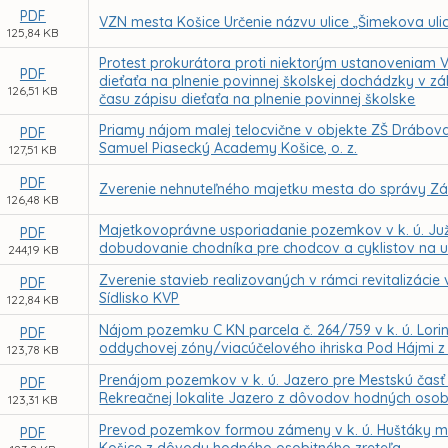
PDF
VZN mesta Košice Určenie názvu ulice „Šimekova uli
125,84 KB
Protest prokurátora proti niektorým ustanoveniam V
PDF
dieťaťa na plnenie povinnej školskej dochádzky v z
126,51 KB
času zápisu dieťaťa na plnenie povinnej školske
Priamy nájom malej telocvične v objekte ZŠ Drábov
PDF
Samuel Piasecký Academy Košice, o. z.
127,51 KB
PDF
Zverenie nehnuteľného majetku mesta do správy Zák
126,48 KB
Majetkovoprávne usporiadanie pozemkov v k. ú. Juž
PDF
dobudovanie chodníka pre chodcov a cyklistov na ul
244,19 KB
Zverenie stavieb realizovaných v rámci revitalizác
PDF
Sídlisko KVP
122,84 KB
Nájom pozemku C KN parcela č. 264/759 v k. ú. Lorin
PDF
oddychovej zóny/viacúčelového ihriska Pod Hájmi 
123,78 KB
Prenájom pozemkov v k. ú. Jazero pre Mestskú čas
PDF
Rekreačnej lokalite Jazero z dôvodov hodných osob
123,31 KB
Prevod pozemkov formou zámeny v k. ú. Huštáky m
PDF