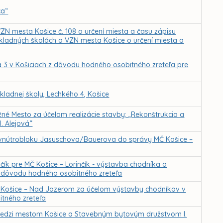
ca“
ZN mesta Košice č. 108 o určení miesta a času zápisu
ákladných školách a VZN mesta Košice o určení miesta a
a 3 v Košiciach z dôvodu hodného osobitného zreteľa pre
ladnej školy, Lechkého 4, Košice
né Mesto za účelom realizácie stavby: „Rekonštrukcia a
. Alejová“
ie vnútrobloku Jasuschova/Bauerova do správy MČ Košice –
čík pre MČ Košice – Lorinčík - výstavba chodníka a
z dôvodu hodného osobitného zreteľa
ť Košice – Nad Jazerom za účelom výstavby chodníkov v
itného zreteľa
edzi mestom Košice a Stavebným bytovým družstvom I.