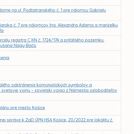
ome na ul. Podtatranského č. 1 pre nájomcu Gabrielu
biarska č. 7 pre nájomcov Ing. Alexandra Adama a manželku
ľa
ely registra C KN č. 1724/174 a priľahlého pozemku,
e Dušana Nagy-Bačo
šenia
valého odstránenia komunistických symbolov a
svetovej vojny – sovietski vojaci z Námestia osloboditeľov
lánu pre mesto Košice
j správe k ZaD ÚPN HSA Košice, 20/2022 pre lokalitu č.