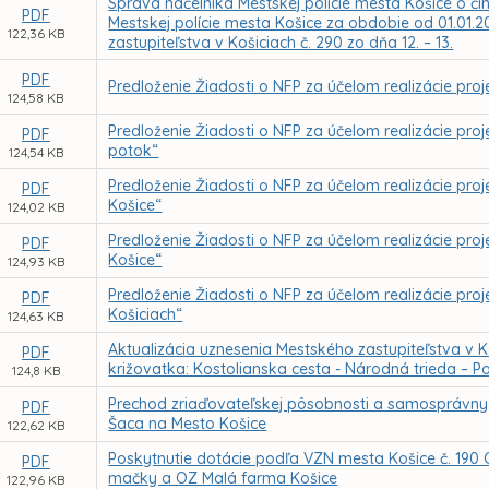
Správa náčelníka Mestskej polície mesta Košice o či
PDF
Mestskej polície mesta Košice za obdobie od 01.01.2
122,36 KB
zastupiteľstva v Košiciach č. 290 zo dňa 12. – 13.
PDF
Predloženie Žiadosti o NFP za účelom realizácie proje
124,58 KB
Predloženie Žiadosti o NFP za účelom realizácie pro
PDF
potok“
124,54 KB
Predloženie Žiadosti o NFP za účelom realizácie proj
PDF
Košice“
124,02 KB
Predloženie Žiadosti o NFP za účelom realizácie proje
PDF
Košice“
124,93 KB
Predloženie Žiadosti o NFP za účelom realizácie proj
PDF
Košiciach“
124,63 KB
Aktualizácia uznesenia Mestského zastupiteľstva v K
PDF
križovatka: Kostolianska cesta - Národná trieda – 
124,8 KB
Prechod zriaďovateľskej pôsobnosti a samosprávnyc
PDF
Šaca na Mesto Košice
122,62 KB
Poskytnutie dotácie podľa VZN mesta Košice č. 190 
PDF
mačky a OZ Malá farma Košice
122,96 KB