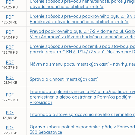
Určenie spôsobu prevodu nehnuteľnosti, parcely regi
PDF
dôvodu hodného osobitného zreteľa
124,25 KB
Určenie spôsobu prevodu podkrovného bytu č. 18 v d
PDF
Hudákovú z dôvodu hodného osobitného zreteľa
123,61 KB
Prevod podkrovného bytu č. 17-S v dome na ul. Gar
PDF
Vieru Adamovú z dôvodu hodného osobitného zrete
124,04 KB
Určenie spôsobu prevodu pozemku pod stavbou, parc
PDF
parcely registra C KN č. 1724/72 v k. ú. Myslava pr
123,78 KB
PDF
Návrh na zmenu počtu mestských častí – návrhy, rie
140,37 KB
PDF
Správa o činnosti mestských častí
121,94 KB
Informácia o plnení uznesenia MZ o možnostiach tr
PDF
premiestnenia alebo odstránenia Pomníka padlým II. 
122,52 KB
v Košiciach
PDF
Informácia o stave spracovania nového územného p
121,84 KB
Oprava záberu poľnohospodárskej pôdy v Sprievodne
PDF
380 Šebastovce
122,21 KB