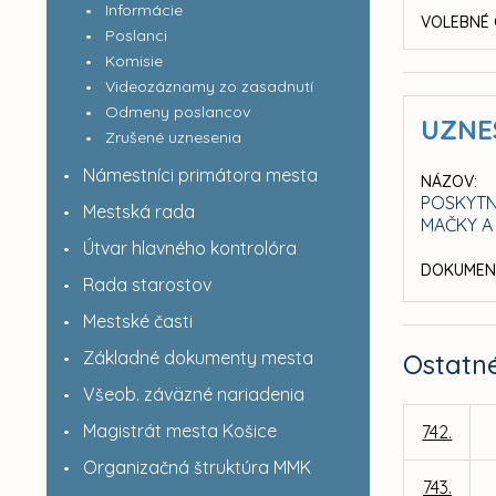
Informácie
VOLEBNÉ 
Poslanci
Komisie
Videozáznamy zo zasadnutí
Odmeny poslancov
UZNE
Zrušené uznesenia
Námestníci primátora mesta
NÁZOV:
POSKYTN
Mestská rada
MAČKY A
Útvar hlavného kontrolóra
DOKUMEN
Rada starostov
Mestské časti
Základné dokumenty mesta
Ostatn
Všeob. záväzné nariadenia
Magistrát mesta Košice
742.
Organizačná štruktúra MMK
743.