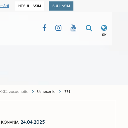
rmácií
NESÚHLASÍM
SÚHLASÍM
SK
XXIX. zasadnutie
Uznesenie
779
24.04.2025
 KONANIA: