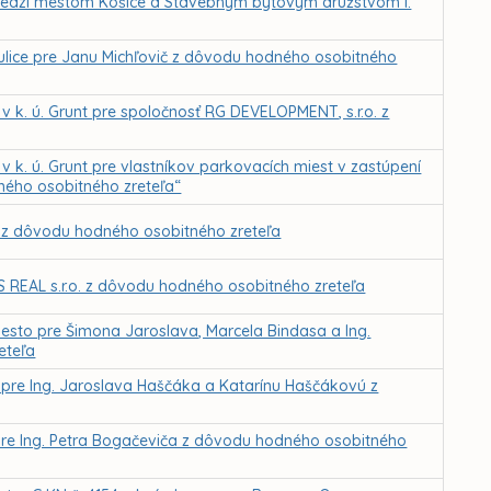
edzi mestom Košice a Stavebným bytovým družstvom I.
j ulice pre Janu Michľovič z dôvodu hodného osobitného
k. ú. Grunt pre spoločnosť RG DEVELOPMENT, s.r.o. z
k. ú. Grunt pre vlastníkov parkovacích miest v zastúpení
ného osobitného zreteľa“
 z dôvodu hodného osobitného zreteľa
 REAL s.r.o. z dôvodu hodného osobitného zreteľa
esto pre Šimona Jaroslava, Marcela Bindasa a Ing.
eteľa
pre Ing. Jaroslava Haščáka a Katarínu Haščákovú z
pre Ing. Petra Bogačeviča z dôvodu hodného osobitného