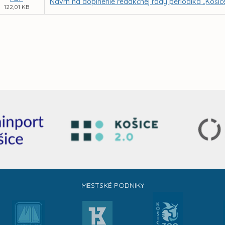
Návrh na doplnenie redakčnej rady periodika „Košic
122,01 KB
MESTSKÉ PODNIKY