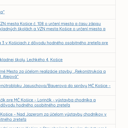
ca“
ZN mesta Košice č. 108 o určení miesta a času zápisu
ákladných školách a VZN mesta Košice o určení miesta a
a 3 v Košiciach z dôvodu hodného osobitného zreteľa pre
ladnej školy, Lechkého 4, Košice
né Mesto za účelom realizácie stavby: „Rekonštrukcia a
. Alejová“
ie vnútrobloku Jasuschova/Bauerova do správy MČ Košice –
čík pre MČ Košice – Lorinčík - výstavba chodníka a
z dôvodu hodného osobitného zreteľa
ť Košice – Nad Jazerom za účelom výstavby chodníkov v
itného zreteľa