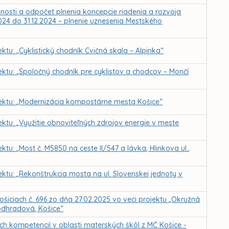
nnosti a odpočet plnenia koncepcie riadenia a rozvoja
024 do 31.12.2024 – plnenie uznesenia Mestského
ktu: „Cyklistický chodník Cvičná skala – Alpinka“
jektu: „Spoločný chodník pre cyklistov a chodcov – Mončí
ojektu: „Modernizácia kompostárne mesta Košice“
ektu: „Využitie obnoviteľných zdrojov energie v meste
ktu: „Most č. M5850 na ceste II/547 a lávka, Hlinkova ul.,
ektu: „Rekonštrukcia mosta na ul. Slovenskej jednoty v
ošiciach č. 696 zo dňa 27.02.2025 vo veci projektu „Okružná
Podhradová, Košice“
h kompetencií v oblasti materských škôl z MČ Košice -