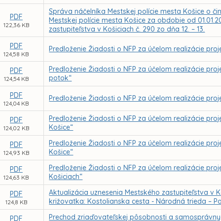
Správa náčelníka Mestskej polície mesta Košice o či
PDF
Mestskej polície mesta Košice za obdobie od 01.01.2
122,36 KB
zastupiteľstva v Košiciach č. 290 zo dňa 12. – 13.
PDF
Predloženie Žiadosti o NFP za účelom realizácie proje
124,58 KB
Predloženie Žiadosti o NFP za účelom realizácie pro
PDF
potok“
124,54 KB
PDF
Predloženie Žiadosti o NFP za účelom realizácie pr
124,04 KB
Predloženie Žiadosti o NFP za účelom realizácie proj
PDF
Košice“
124,02 KB
Predloženie Žiadosti o NFP za účelom realizácie proje
PDF
Košice“
124,93 KB
Predloženie Žiadosti o NFP za účelom realizácie proj
PDF
Košiciach“
124,63 KB
Aktualizácia uznesenia Mestského zastupiteľstva v K
PDF
križovatka: Kostolianska cesta - Národná trieda – 
124,8 KB
Prechod zriaďovateľskej pôsobnosti a samosprávnyc
PDF