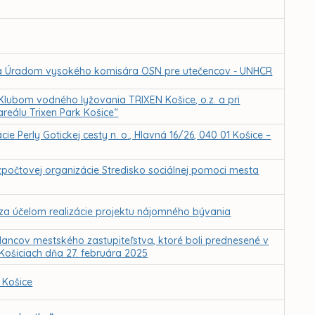
 Úradom vysokého komisára OSN pre utečencov - UNHCR
ubom vodného lyžovania TRIXEN Košice, o.z. a pri
areálu Trixen Park Košice“
e Perly Gotickej cesty n. o., Hlavná 16/26, 040 01 Košice –
ozpočtovej organizácie Stredisko sociálnej pomoci mesta
za účelom realizácie projektu nájomného bývania
ancov mestského zastupiteľstva, ktoré boli prednesené v
 Košiciach dňa 27. februára 2025
 Košice