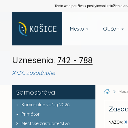
Tento web používa k poskytovaniu služieb a an
Mesto
Občan
Uznesenia:
742 - 788
XXIX. zasadnutie
Samospráva
Mests
Komunálne voľby 2026
Zasad
Primátor
X
NÁZOV:
Mestské zastupiteľstvo