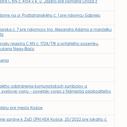
stra C KN č. 4154 v k. ú. Jazero pre Romana Orosa z
ome na ul. Podtatranského č. 1 pre nájomcu Gabrielu
biarska č. 7 pre nájomcov Ing. Alexandra Adama a manželku
ľa
ely registra C KN č. 1724/174 a priľahlého pozemku,
e Dušana Nagy-Bačo
šenia
valého odstránenia komunistických symbolov a
svetovej vojny – sovietski vojaci z Námestia osloboditeľov
lánu pre mesto Košice
j správe k ZaD ÚPN HSA Košice, 20/2022 pre lokalitu č.