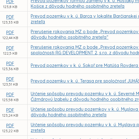
Prevod pozemkov formou zámeny v k. ú. Huštáky m
PDF
Košice z dôvodu hodného osobitného zreteľa
123,8 KB
Prevod pozemku v k. ú. Barca v lokalite Barčianske
PDF
zreteľa
123,33 KB
Prerušenie rokovania MZ o bode „Prevod pozemkov v 
PDF
dôvodu hodného osobitného zreteľa“
122,44 KB
Prerušenie rokovania MZ o bode „Prevod pozemkov v 
PDF
spoločnosti RG DEVELOPMENT 2, s.r.o. z dôvodu hod
122,5 KB
PDF
Prevod pozemkov v k. ú. Sokoľ pre Matúša Rovdera
123,36 KB
PDF
Prevod pozemku v k. ú. Terasa pre spoločnosť JUHÁS
123,51 KB
Určenie spôsobu prevodu pozemku v k. ú. Severné M
PDF
Čižmárovú Izabelu z dôvodu hodného osobitného zr
123,58 KB
Určenie spôsobu prevodu pozemkov v k. ú. Myslava 
PDF
dôvodu hodného osobitného zreteľa
123,24 KB
Určenie spôsobu prevodu pozemku v k. ú. Myslava 
PDF
zreteľa
123,22 KB