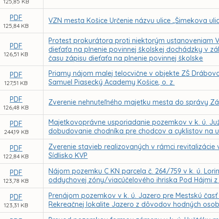
125,85 KB
PDF
VZN mesta Košice Určenie názvu ulice „Šimekova uli
125,84 KB
Protest prokurátora proti niektorým ustanoveniam V
PDF
dieťaťa na plnenie povinnej školskej dochádzky v z
126,51 KB
času zápisu dieťaťa na plnenie povinnej školske
Priamy nájom malej telocvične v objekte ZŠ Drábov
PDF
Samuel Piasecký Academy Košice, o. z.
127,51 KB
PDF
Zverenie nehnuteľného majetku mesta do správy Zák
126,48 KB
Majetkovoprávne usporiadanie pozemkov v k. ú. Juž
PDF
dobudovanie chodníka pre chodcov a cyklistov na ul
244,19 KB
Zverenie stavieb realizovaných v rámci revitalizác
PDF
Sídlisko KVP
122,84 KB
Nájom pozemku C KN parcela č. 264/759 v k. ú. Lorin
PDF
oddychovej zóny/viacúčelového ihriska Pod Hájmi 
123,78 KB
Prenájom pozemkov v k. ú. Jazero pre Mestskú čas
PDF
Rekreačnej lokalite Jazero z dôvodov hodných osob
123,31 KB