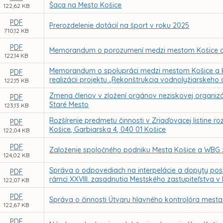
Šaca na Mesto Košice
122,62 KB
PDF
Prerozdelenie dotácií na šport v roku 2025
710,12 KB
PDF
Memorandum o porozumení medzi mestom Košice a
122,14 KB
Memorandum o spolupráci medzi mestom Košice a Kl
PDF
realizácii projektu „Rekonštrukcia vodnolyžiarskeho 
122,15 KB
Zmena členov v zložení orgánov neziskovej organizáci
PDF
Staré Mesto
123,13 KB
Rozšírenie predmetu činnosti v Zriaďovacej listine r
PDF
Košice, Garbiarska 4, 040 01 Košice
122,04 KB
PDF
Založenie spoločného podniku Mesta Košice a WBG 
124,02 KB
Správa o odpovediach na interpelácie a dopyty posl
PDF
rámci XXVIII. zasadnutia Mestského zastupiteľstva v
122,07 KB
PDF
Správa o činnosti Útvaru hlavného kontrolóra mesta
122,67 KB
PDF