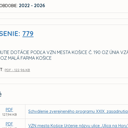
2022 - 2026
OBDOBIE:
SENIE:
779
UTIE DOTÁCIE PODĽA VZN MESTA KOŠICE Č. 190 OZ ÚNIA V
 OZ MALÁ FARMA KOŠICE
T:
PDF - 122,96 KB
é
PDF
Schválenie zverejneného programu XXIX. zasadnutia
127,94 KB
PDF
VZN mesta Košice Určenie názvu ulice „Ulica na Horu